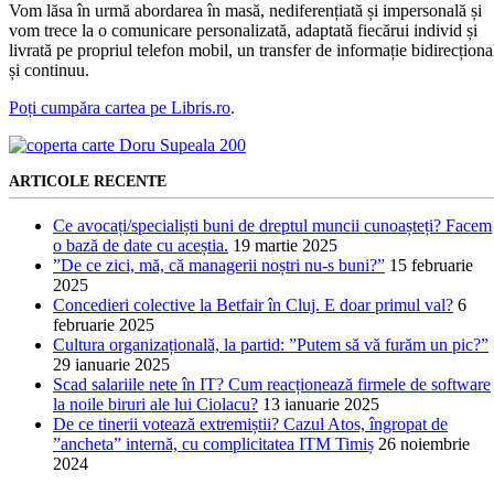
Vom lăsa în urmă abordarea în masă, nediferențiată și impersonală și
vom trece la o comunicare personalizată, adaptată fiecărui individ și
livrată pe propriul telefon mobil, un transfer de informație bidirecționa
și continuu.
Poți cumpăra cartea pe Libris.ro
.
ARTICOLE RECENTE
Ce avocați/specialiști buni de dreptul muncii cunoașteți? Facem
o bază de date cu aceștia.
19 martie 2025
”De ce zici, mă, că managerii noștri nu-s buni?”
15 februarie
2025
Concedieri colective la Betfair în Cluj. E doar primul val?
6
februarie 2025
Cultura organizațională, la partid: ”Putem să vă furăm un pic?”
29 ianuarie 2025
Scad salariile nete în IT? Cum reacționează firmele de software
la noile biruri ale lui Ciolacu?
13 ianuarie 2025
De ce tinerii votează extremiștii? Cazul Atos, îngropat de
”ancheta” internă, cu complicitatea ITM Timiș
26 noiembrie
2024