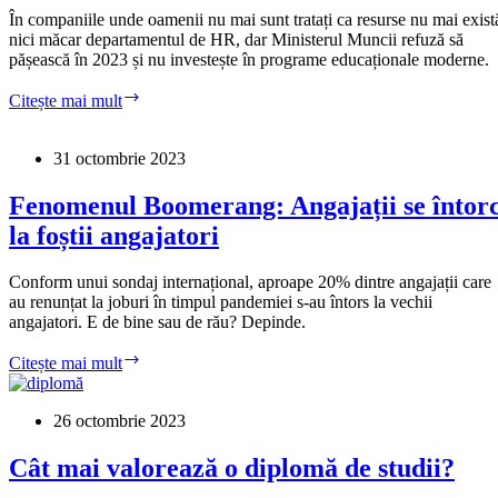
În companiile unde oamenii nu mai sunt tratați ca resurse nu mai exist
nici măcar departamentul de HR, dar Ministerul Muncii refuză să
pășească în 2023 și nu investește în programe educaționale moderne.
Meserii
Citește mai mult
muribunde:
inspectorul
de
31 octombrie 2023
resurse
umane
Fenomenul Boomerang: Angajații se întor
la foștii angajatori
Conform unui sondaj internațional, aproape 20% dintre angajații care
au renunțat la joburi în timpul pandemiei s-au întors la vechii
angajatori. E de bine sau de rău? Depinde.
Fenomenul
Citește mai mult
Boomerang:
Angajații
se
26 octombrie 2023
întorc
la
Cât mai valorează o diplomă de studii?
foștii