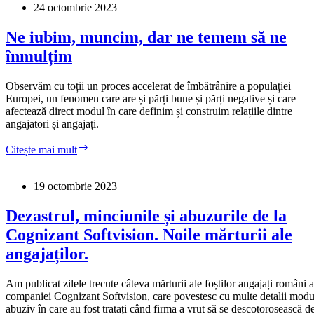
adevărat
24 octombrie 2023
un
subiect
Ne iubim, muncim, dar ne temem să ne
tabu?
înmulțim
Ce
se
întâmplă
Observăm cu toții un proces accelerat de îmbătrânire a populației
când
Europei, un fenomen care are și părți bune și părți negative și care
colegii
afectează direct modul în care definim și construim relațiile dintre
vorbesc
angajatori și angajați.
deschis
despre
Ne
Citește mai mult
salarii?
iubim,
muncim,
dar
19 octombrie 2023
ne
temem
Dezastrul, minciunile și abuzurile de la
să
Cognizant Softvision. Noile mărturii ale
ne
înmulțim
angajaților.
Am publicat zilele trecute câteva mărturii ale foștilor angajați români a
companiei Cognizant Softvision, care povestesc cu multe detalii modu
abuziv în care au fost tratați când firma a vrut să se descotorosească d