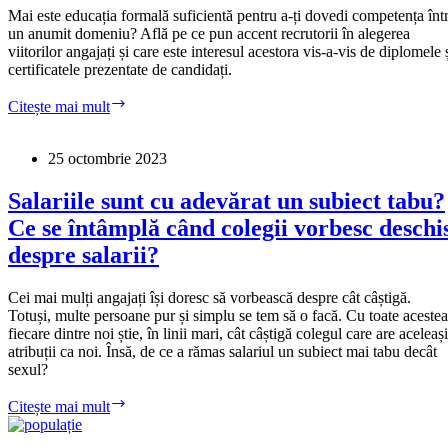
angajatori
Mai este educația formală suficientă pentru a-ți dovedi competența într
un anumit domeniu? Află pe ce pun accent recrutorii în alegerea
viitorilor angajați și care este interesul acestora vis-a-vis de diplomele 
certificatele prezentate de candidați.
Cât
Citește mai mult
mai
valorează
o
25 octombrie 2023
diplomă
de
Salariile sunt cu adevărat un subiect tabu?
studii?
Ce se întâmplă când colegii vorbesc deschi
despre salarii?
Cei mai mulți angajați își doresc să vorbească despre cât câștigă.
Totuși, multe persoane pur și simplu se tem să o facă. Cu toate acestea
fiecare dintre noi știe, în linii mari, cât câștigă colegul care are aceleași
atribuții ca noi. Însă, de ce a rămas salariul un subiect mai tabu decât
sexul?
Salariile
Citește mai mult
sunt
cu