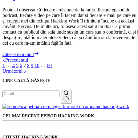
Ai
aici
Poate ai observat că fiecare emisiune de la radio, fiecare episod de
sfaturile
podcast, fiecare video pe care îl facem dar și fiecare e-mail pe care eu
unui
și colegii mei din echipa Hacking Work îl trimitem începe cu același
avocat
cuvânt: Servus. De multe ori, folosesc acest salut nu doar la primul
contact cu publicul din sala unde susțin un curs sau o conferință, ci și 
despărțire, atât în materialele video, cât și când îmi iau la revedere de 
cei cu care m-am întâlnit față în față.
Puterea
Citește mai mult
lui
Precedentul
Servus:
1
…
4
5
6
7
8
9
10
…
69
cuvintele
Următorul
care
CINE CAUTĂ GĂSEȘTE
fac
magie
Niciun
rezultat
CEL MAI RECENT EPISOD HACKING WORK
CITEŞTE HACKING WORK