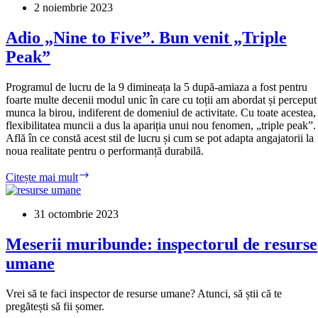
2 noiembrie 2023
Adio „Nine to Five”. Bun venit „Triple
Peak”
Programul de lucru de la 9 dimineața la 5 după-amiaza a fost pentru
foarte multe decenii modul unic în care cu toții am abordat și perceput
munca la birou, indiferent de domeniul de activitate. Cu toate acestea,
flexibilitatea muncii a dus la apariția unui nou fenomen, „triple peak”.
Află în ce constă acest stil de lucru și cum se pot adapta angajatorii la
noua realitate pentru o performanță durabilă.
Adio
Citește mai mult
„Nine
to
Five”.
31 octombrie 2023
Bun
venit
Meserii muribunde: inspectorul de resurse
„Triple
umane
Peak”
Vrei să te faci inspector de resurse umane? Atunci, să știi că te
pregătești să fii șomer.