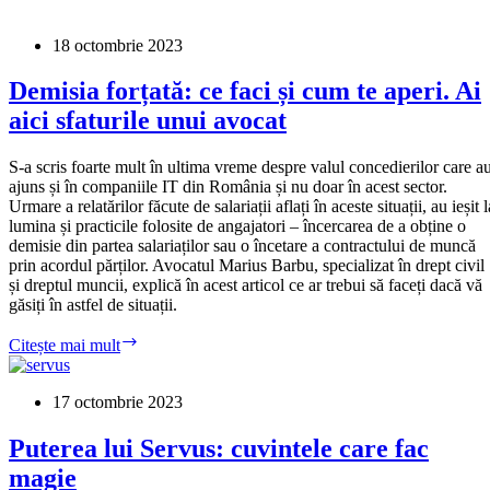
faliment:
clienți
da,
18 octombrie 2023
angajați
ba
Demisia forțată: ce faci și cum te aperi. Ai
aici sfaturile unui avocat
S-a scris foarte mult în ultima vreme despre valul concedierilor care a
ajuns și în companiile IT din România și nu doar în acest sector.
Urmare a relatărilor făcute de salariații aflați în aceste situații, au ieșit l
lumina și practicile folosite de angajatori – încercarea de a obține o
demisie din partea salariaților sau o încetare a contractului de muncă
prin acordul părților. Avocatul Marius Barbu, specializat în drept civil
și dreptul muncii, explică în acest articol ce ar trebui să faceți dacă vă
găsiți în astfel de situații.
Demisia
Citește mai mult
forțată:
ce
faci
17 octombrie 2023
și
cum
Puterea lui Servus: cuvintele care fac
te
magie
aperi.