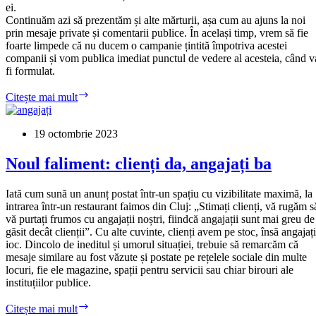
ei.
Continuăm azi să prezentăm și alte mărturii, așa cum au ajuns la noi
prin mesaje private și comentarii publice. În același timp, vrem să fie
foarte limpede că nu ducem o campanie țintită împotriva acestei
companii și vom publica imediat punctul de vedere al acesteia, când v
fi formulat.
Dezastrul,
Citește mai mult
minciunile
și
abuzurile
19 octombrie 2023
de
la
Noul faliment: clienți da, angajați ba
Cognizant
Softvision.
Iată cum sună un anunț postat într-un spațiu cu vizibilitate maximă, la
Noile
intrarea într-un restaurant faimos din Cluj: „Stimați clienți, vă rugăm s
mărturii
vă purtați frumos cu angajații noștri, fiindcă angajații sunt mai greu de
ale
găsit decât clienții”. Cu alte cuvinte, clienți avem pe stoc, însă angajați
angajaților.
ioc. Dincolo de ineditul și umorul situației, trebuie să remarcăm că
mesaje similare au fost văzute și postate pe rețelele sociale din multe
locuri, fie ele magazine, spații pentru servicii sau chiar birouri ale
instituțiilor publice.
Noul
Citește mai mult