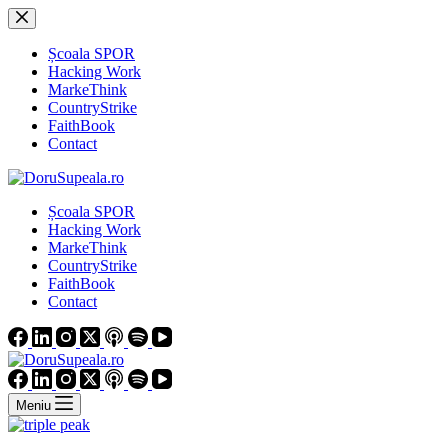
Sari
la
conținut
Școala SPOR
Hacking Work
MarkeThink
CountryStrike
FaithBook
Contact
Școala SPOR
Hacking Work
MarkeThink
CountryStrike
FaithBook
Contact
Meniu