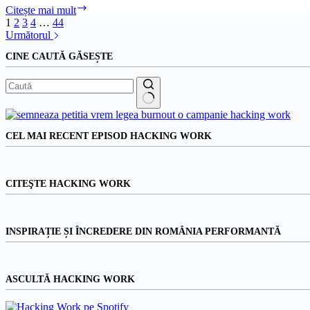
Corupția
Citește mai mult
ucide
1
2
3
4
…
44
la
Următorul
Atos
CINE CAUTĂ GĂSEȘTE
România:
managerii
corporației,
ajutați
de
Niciun
șefa
rezultat
ITM
CEL MAI RECENT EPISOD HACKING WORK
Timiș,
au
premeditat
hărțuirea
CITEŞTE HACKING WORK
a
sute
de
angajați
INSPIRAȚIE ȘI ÎNCREDERE DIN ROMÂNIA PERFORMANTĂ
și
au
provocat
ASCULTĂ HACKING WORK
sinuciderea
Larisei
Sârbu