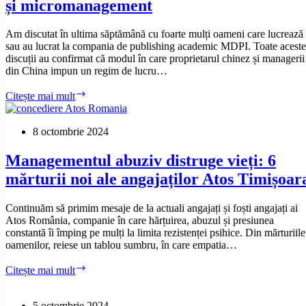
și micromanagement
Am discutat în ultima săptămână cu foarte mulți oameni care lucrează
sau au lucrat la compania de publishing academic MDPI. Toate aceste
discuții au confirmat că modul în care proprietarul chinez și managerii
din China impun un regim de lucru…
Noi
Citește mai mult
mărturii
din
infernul
8 octombrie 2024
MDPI:
abuz
Managementul abuziv distruge vieți: 6
psihologic,
mărturii noi ale angajaților Atos Timișoar
hărțuire,
epuizare,
comportamente
Continuăm să primim mesaje de la actuali angajați și foști angajați ai
de
Atos România, companie în care hărțuirea, abuzul și presiunea
peșteră,
constantă îi împing pe mulți la limita rezistenței psihice. Din mărturiile
demisii
oamenilor, reiese un tablou sumbru, în care empatia…
forțate
și
Managementul
Citește mai mult
micromanagement
abuziv
distruge
vieți:
5 octombrie 2024