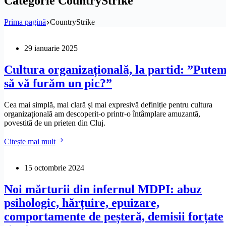
Categorie
CountryStrike
Prima pagină
CountryStrike
29 ianuarie 2025
Cultura organizațională, la partid: ”Pute
să vă furăm un pic?”
Cea mai simplă, mai clară și mai expresivă definiție pentru cultura
organizațională am descoperit-o printr-o întâmplare amuzantă,
povestită de un prieten din Cluj.
Cultura
Citește mai mult
organizațională,
la
partid:
15 octombrie 2024
”Putem
să
Noi mărturii din infernul MDPI: abuz
vă
psihologic, hărțuire, epuizare,
furăm
un
comportamente de peșteră, demisii forțate
pic?”