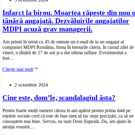
6
mărturii
Infarct la birou. Moartea răpește din nou 
noi
tânără angajată. Dezvăluirile angajaților
ale
angajaților
MDPI acuză grav managerii.
Atos
Timișoara
Am primit în urmă cu 45 de minute un e-mail de la un angajat al
companiei MDPI România, firma în birourile căreia, în cursul zilei de
vineri, o tânără de 27 de ani și-a dat ultima suflare. Evenimentul a
fost…
Infarct
Citește mai mult
la
birou.
Moartea
2 octombrie 2024
răpește
din
Cine este, dom’le, scandalagiul ăsta?
nou
o
Pentru foarte mulți oameni cărora le-am apărut pentru prima dată pe
tânără
rețelele sociale cred că este de bun simț să fac niște precizări, ca să ne
angajată.
cunoaștem mai bine. Servus, eu sunt Doru Șupeală. Da, am ajuns în
Dezvăluirile
atenția voastră…
angajaților
MDPI