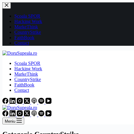
Sari
la
conținut
Școala SPOR
Hacking Work
MarkeThink
CountryStrike
FaithBook
Contact
Școala SPOR
Hacking Work
MarkeThink
CountryStrike
FaithBook
Contact
Meniu