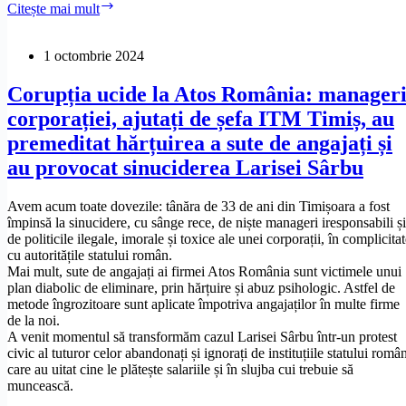
Cine
Citește mai mult
acuză
este,
grav
dom’le,
managerii.
scandalagiul
1 octombrie 2024
ăsta?
Corupția ucide la Atos România: manageri
corporației, ajutați de șefa ITM Timiș, au
premeditat hărțuirea a sute de angajați și
au provocat sinuciderea Larisei Sârbu
Avem acum toate dovezile: tânăra de 33 de ani din Timișoara a fost
împinsă la sinucidere, cu sânge rece, de niște manageri iresponsabili și
de politicile ilegale, imorale și toxice ale unei corporații, în complicita
cu autoritățile statului român.
Mai mult, sute de angajați ai firmei Atos România sunt victimele unui
plan diabolic de eliminare, prin hărțuire și abuz psihologic. Astfel de
metode îngrozitoare sunt aplicate împotriva angajaților în multe firme
de la noi.
A venit momentul să transformăm cazul Larisei Sârbu într-un protest
civic al tuturor celor abandonați și ignorați de instituțiile statului româ
care au uitat cine le plătește salariile și în slujba cui trebuie să
muncească.