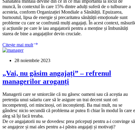
Sănătatea mintală devine din ce în ce mai importantă la locul de
muncă, în contextul în care 15% dintre adulți suferă de o tulburare a
acesteia, conform Organizației Mondiale a Sănătății. Epuizarea,
burnoutul, lipsa de energie și precaritatea sănătății emoționale sunt
probleme cu care se confruntă mulți angajați. În acest context, măsuril
și acțiunile pe care le iau angajatorii pentru a menține și îmbunătăți
starea de bine a angajaților devin cruciale.
Cum
Citește mai mult
contribuie
arta
și
28 noiembrie 2023
cultura
la
„Vai, nu găsim angajați” – refrenul
starea
managerilor aroganți
de
bine
a
Managerii care se smiorcăie că nu găsesc oameni sau că aceștia au
angajaților?
pretenția unui salariu care să le asigure un trai decent sunt ori
incompetenți, ori mincinoși, ori inconștienți. Ba mai mult, nu se
gândesc nicio secundă că problema ar putea fi chiar în modul în care e
aleg să își facă treaba.
De ce angajatorii nu se dovedesc prea pricepuți pentru a-i convinge să
se angajeze și mai ales pentru a-i păstra angajați și motivați?