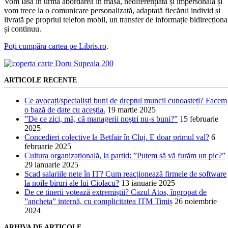
Vom lăsa în urmă abordarea în masă, nediferențiată și impersonală și
vom trece la o comunicare personalizată, adaptată fiecărui individ și
livrată pe propriul telefon mobil, un transfer de informație bidirecționa
și continuu.
Poți cumpăra cartea pe Libris.ro
.
ARTICOLE RECENTE
Ce avocați/specialiști buni de dreptul muncii cunoașteți? Facem
o bază de date cu aceștia.
19 martie 2025
”De ce zici, mă, că managerii noștri nu-s buni?”
15 februarie
2025
Concedieri colective la Betfair în Cluj. E doar primul val?
6
februarie 2025
Cultura organizațională, la partid: ”Putem să vă furăm un pic?”
29 ianuarie 2025
Scad salariile nete în IT? Cum reacționează firmele de software
la noile biruri ale lui Ciolacu?
13 ianuarie 2025
De ce tinerii votează extremiștii? Cazul Atos, îngropat de
”ancheta” internă, cu complicitatea ITM Timiș
26 noiembrie
2024
ARHIVA DE ARTICOLE