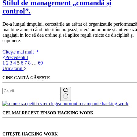
Iohannis!
Stilul de management „comandă și
control”.
De-a lungul timpului, cercetările au arătat că organizațiile performeaz
mai bine atunci când liderii încurajează, oferă autonomie și antrenează
angajații în loc să dea ordine și să aplice reguli stricte de disciplină și
supunere.
Stilul
Citește mai mult
de
Precedentul
management
1
2
3
4
5
6
7
8
…
69
„comandă
Următorul
și
CINE CAUTĂ GĂSEȘTE
control”.
Niciun
rezultat
CEL MAI RECENT EPISOD HACKING WORK
CITEŞTE HACKING WORK