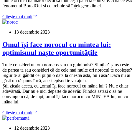
multe ori mai dăunător decât să muncești până la epuizare. Află ce est
buze
fenomenul BoredOut și ce trebuie să înțelegem din el.
Fenomenul
Citește mai mult
BoredOut:
oameni
care
13 decembrie 2023
se
plictisesc
Omul își face norocul cu mintea lui:
la
optimismul naște oportunitățile
scârbiciu
Tu te consideri un om norocos sau un ghinionist? Simți că șansa este
de partea ta sau consideri că de cele mai multe ori norocul te ocolește?
Sigur te-ai gândit cel puțin o dată la chestia asta, nu-i așa? Dacă nu ai
găsit un răspuns încă, acest episod te va ajuta.
Știi zicala aceea, cu „omul își face norocul cu mâna lui”? Nu e chiar
adevărată. Dar nu e nici departe de adevăr. Fiindcă astăzi o să ne
convingem că, de fapt, omul își face norocul cu MINTEA lui, nu cu
mâna lui.
Omul
Citește mai mult
își
face
norocul
12 decembrie 2023