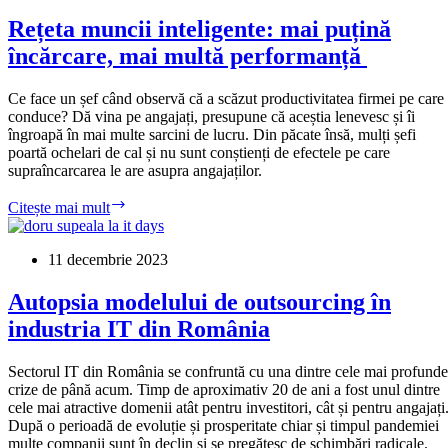
cu
mintea
Rețeta muncii inteligente: mai puțină
lui:
încărcare, mai multă performanță
optimismul
naște
oportunitățile
Ce face un șef când observă că a scăzut productivitatea firmei pe care
conduce? Dă vina pe angajați, presupune că aceștia lenevesc și îi
îngroapă în mai multe sarcini de lucru. Din păcate însă, mulți șefi
poartă ochelari de cal și nu sunt conștienți de efectele pe care
supraîncarcarea le are asupra angajaților.
Rețeta
Citește mai mult
muncii
inteligente:
mai
11 decembrie 2023
puțină
încărcare,
Autopsia modelului de outsourcing în
mai
industria IT din România
multă
performanță
Sectorul IT din România se confruntă cu una dintre cele mai profunde
crize de până acum. Timp de aproximativ 20 de ani a fost unul dintre
cele mai atractive domenii atât pentru investitori, cât și pentru angajați
După o perioadă de evoluție și prosperitate chiar și timpul pandemiei
multe companii sunt în declin și se pregătesc de schimbări radicale.