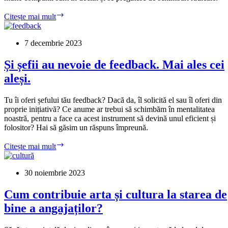
Autopsia
Citește mai mult
modelului
de
outsourcing
7 decembrie 2023
în
industria
Și șefii au nevoie de feedback. Mai ales cei
IT
aleși.
din
România
Tu îi oferi șefului tău feedback? Dacă da, îl solicită el sau îl oferi din
proprie inițiativă? Ce anume ar trebui să schimbăm în mentalitatea
noastră, pentru a face ca acest instrument să devină unul eficient și
folositor? Hai să găsim un răspuns împreună.
Și
Citește mai mult
șefii
au
nevoie
30 noiembrie 2023
de
feedback.
Cum contribuie arta și cultura la starea de
Mai
bine a angajaților?
ales
cei
aleși.