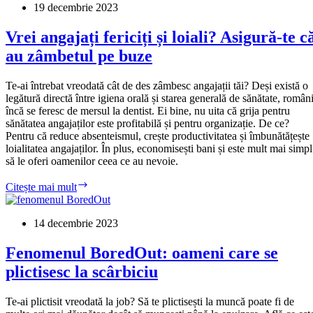
19 decembrie 2023
Vrei angajați fericiți și loiali? Asigură-te c
au zâmbetul pe buze
Te-ai întrebat vreodată cât de des zâmbesc angajații tăi? Deși există o
legătură directă între igiena orală și starea generală de sănătate, români
încă se feresc de mersul la dentist. Ei bine, nu uita că grija pentru
sănătatea angajaților este profitabilă și pentru organizație. De ce?
Pentru că reduce absenteismul, crește productivitatea și îmbunătățește
loialitatea angajaților. În plus, economisești bani și este mult mai simp
să le oferi oamenilor ceea ce au nevoie.
Vrei
Citește mai mult
angajați
fericiți
și
14 decembrie 2023
loiali?
Asigură-
Fenomenul BoredOut: oameni care se
te
plictisesc la scârbiciu
că
au
zâmbetul
Te-ai plictisit vreodată la job? Să te plictisești la muncă poate fi de
pe