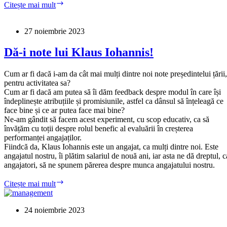
„Vai,
Citește mai mult
nu
găsim
angajați”
27 noiembrie 2023
–
refrenul
Dă-i note lui Klaus Iohannis!
managerilor
aroganți
Cum ar fi dacă i-am da cât mai mulți dintre noi note președintelui țării,
pentru activitatea sa?
Cum ar fi dacă am putea să îi dăm feedback despre modul în care își
îndeplinește atribuțiile și promisiunile, astfel ca dânsul să înțeleagă ce
face bine și ce ar putea face mai bine?
Ne-am gândit să facem acest experiment, cu scop educativ, ca să
învățăm cu toții despre rolul benefic al evaluării în creșterea
performanței angajaților.
Fiindcă da, Klaus Iohannis este un angajat, ca mulți dintre noi. Este
angajatul nostru, îi plătim salariul de nouă ani, iar asta ne dă dreptul, c
angajatori, să ne spunem părerea despre munca angajatului nostru.
Dă-
Citește mai mult
i
note
lui
24 noiembrie 2023
Klaus