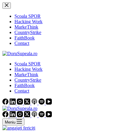
Sari
la
conținut
Școala SPOR
Hacking Work
MarkeThink
CountryStrike
FaithBook
Contact
Școala SPOR
Hacking Work
MarkeThink
CountryStrike
FaithBook
Contact
Meniu