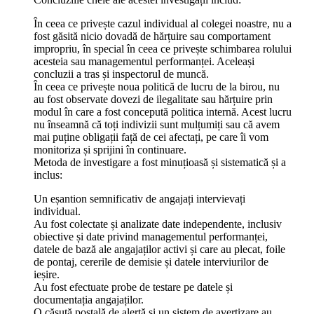
În ceea ce privește cazul individual al colegei noastre, nu a
fost găsită nicio dovadă de hărțuire sau comportament
impropriu, în special în ceea ce privește schimbarea rolului
acesteia sau managementul performanței. Aceleași
concluzii a tras și inspectorul de muncă.
În ceea ce privește noua politică de lucru de la birou, nu
au fost observate dovezi de ilegalitate sau hărțuire prin
modul în care a fost concepută politica internă. Acest lucru
nu înseamnă că toți indivizii sunt mulțumiți sau că avem
mai puține obligații față de cei afectați, pe care îi vom
monitoriza și sprijini în continuare.
Metoda de investigare a fost minuțioasă și sistematică și a
inclus:
Un eșantion semnificativ de angajați intervievați
individual.
Au fost colectate și analizate date independente, inclusiv
obiective și date privind managementul performanței,
datele de bază ale angajaților activi și care au plecat, foile
de pontaj, cererile de demisie și datele interviurilor de
ieșire.
Au fost efectuate probe de testare pe datele și
documentația angajaților.
O căsuță poștală de alertă și un sistem de avertizare au