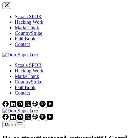
Sari
la
conținut
Școala SPOR
Hacking Work
MarkeThink
CountryStrike
FaithBook
Contact
Școala SPOR
Hacking Work
MarkeThink
CountryStrike
FaithBook
Contact
Meniu