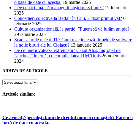
o bază de date cu aceștia.
19 martie 2025
”De ce zici, mă, că managerii noștri nu-s buni?”
15 februarie
2025
Concedieri colective la Betfair în Cluj. E doar primul val?
6
februarie 2025
Cultura organizațională, la partid: ”Putem să vă furăm un pic?”
29 ianuarie 2025
Scad salariile nete în IT? Cum reacționează firmele de software
la noile biruri ale lui Ciolacu?
13 ianuarie 2025
De ce tinerii votează extremiștii? Cazul Atos, îngropat de
”ancheta” internă, cu complicitatea ITM Timiș
26 noiembrie
2024
ARHIVA DE ARTICOLE
Arhiva
de
articole
Articole similare
Ce avocați/specialiști buni de dreptul muncii cunoașteți? Facem o
bază de date cu aceștia.