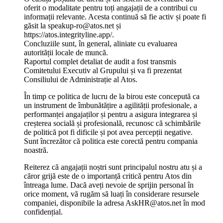
oferit o modalitate pentru toți angajații de a contribui cu
informații relevante. Acesta continuă să fie activ și poate fi
găsit la speakup-ro@atos.net și
https://atos.integrityline.app/.
Concluziile sunt, în general, aliniate cu evaluarea
autorității locale de muncă.
Raportul complet detaliat de audit a fost transmis
Comitetului Executiv al Grupului și va fi prezentat
Consiliului de Administrație al Atos.
În timp ce politica de lucru de la birou este concepută ca
un instrument de îmbunătățire a agilității profesionale, a
performanței angajaților și pentru a asigura integrarea și
creșterea socială și profesională, recunosc că schimbările
de politică pot fi dificile și pot avea percepții negative.
Sunt încrezător că politica este corectă pentru compania
noastră.
Reiterez că angajații noștri sunt principalul nostru atu și a
căror grijă este de o importanță critică pentru Atos din
întreaga lume. Dacă aveți nevoie de sprijin personal în
orice moment, vă rugăm să luați în considerare resursele
companiei, disponibile la adresa AskHR@atos.net în mod
confidențial.