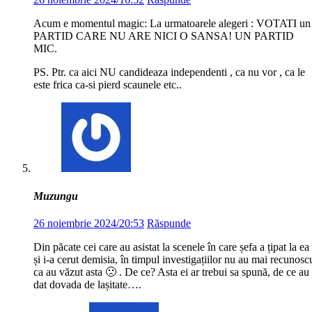
Acum e momentul magic: La urmatoarele alegeri : VOTATI un
PARTID CARE NU ARE NICI O SANSA! UN PARTID
MIC.
PS. Ptr. ca aici NU candideaza independenti , ca nu vor , ca le
este frica ca-si pierd scaunele etc..
Muzungu
26 noiembrie 2024/20:53
Răspunde
Din păcate cei care au asistat la scenele în care șefa a țipat la ea
și i-a cerut demisia, în timpul investigațiilor nu au mai recunosc
ca au văzut asta 🙁 . De ce? Asta ei ar trebui sa spună, de ce au
dat dovada de lașitate….