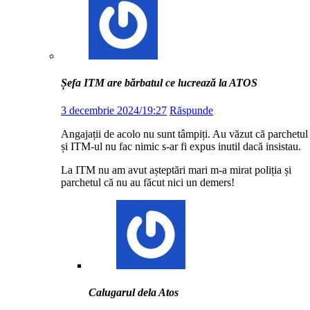
Șefa ITM are bărbatul ce lucrează la ATOS
3 decembrie 2024/19:27
Răspunde
Angajații de acolo nu sunt tâmpiți. Au văzut că parchetul
și ITM-ul nu fac nimic s-ar fi expus inutil dacă insistau.
La ITM nu am avut așteptări mari m-a mirat poliția și
parchetul că nu au făcut nici un demers!
Calugarul dela Atos