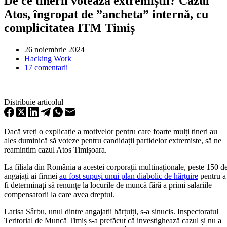
De ce tinerii votează extremiștii? Cazul
Atos, îngropat de ”ancheta” internă, cu
complicitatea ITM Timiș
26 noiembrie 2024
Hacking Work
17 comentarii
Distribuie articolul
Dacă vreți o explicație a motivelor pentru care foarte mulți tineri au
ales duminică să voteze pentru candidații partidelor extremiste, să ne
reamintim cazul Atos Timișoara.
La filiala din România a acestei corporații multinaționale, peste 150 d
angajați ai firmei
au fost supuși unui plan diabolic de hărțuire
pentru a
fi determinați să renunțe la locurile de muncă fără a primi salariile
compensatorii la care avea dreptul.
Larisa Sârbu, unul dintre angajații hărțuiți, s-a sinucis. Inspectoratul
Teritorial de Muncă Timiș s-a prefăcut că investighează cazul și nu a