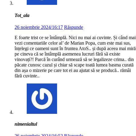
Tot_ala
26 noiembrie 2024/16:17
Răspunde
E foarte trist ce se întâmplă. Nici nu mai ai cuvinte. Și când mai
vezi comentariile celor al’ de Marian Popa, cum este mai sus,
înțelegi ce oameni sunt în fruntea AtoS.. și după aceea mai miră
pe cineva că se întâmplă asemenea lucruri fără să existe
vinovați?! Parcă în curând urmează să se legalizeze crima.. din
păcate cunosc cazul și chiar să scape toată lumea basma curată
din așa o mizerie pe care tot ei au ajutat să se producă.. rămâi
fără cuvinte..
nimenialtul
26 noiembrie 2024/16:52
Răspunde