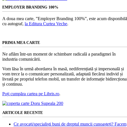
EMPLOYER BRANDING 100%
A doua mea carte, ”Employer Branding 100%”, este acum disponibilă
cu autograf,
la Editura Curtea Veche
.
PRIMA MEA CARTE
Ne aflăm într-un moment de schimbare radicală a paradigmei în
industria comunicării.
Vom lăsa în urmă abordarea în masă, nediferențiată și impersonală și
vom trece la o comunicare personalizată, adaptată fiecărui individ și
livrată pe propriul telefon mobil, un transfer de informație bidirecționa
și continuu.
Poți cumpăra cartea pe Libris.ro
.
ARTICOLE RECENTE
Ce avocați/specialiști buni de dreptul muncii cunoașteți? Facem