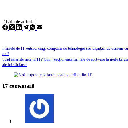
Distribuie articolul
Firmele de IT outsourcing: companii de tehnologie sau bișnițari de oameni cu
ora?
Scad salariile nete în IT? Cum reacționează firmele de software la noile birur
ale lui Ciolacu?
17 comentarii