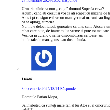
27 noiembrie 2024/16:02
Răspunde
Urmariti zilnic sa nun „scape” domnul Supeala ceva?
Acum , cand ati crezut si voi ca ati scapat cu mizerie de l
Atos ( pt ca sigur esti vreun manager mai marunt sau ling
ca sa ajung), surpriza.
Nu, nu e deloc ridicol, gunoaiele ca tine, sunt. Atosu e u
rahat care pute, de foarte multa vreme si pute tot mai tare.
Vezi ca in curand o sa fie disponibilizari serioase, am
bitiile tale de manageras s-au dus in buda.
Lukoil
3 decembrie 2024/18:14
Răspunde
Domnule Parian Mopa,
Să înțelegeți că sunteți mare fan al lui Atos și al omoruril
sale?!?!