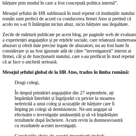
hărțuire prin modul în care a fost concepută politica internă”.
Mesajul șefului de HR subliniază în mod repetat că instituțiile statului
român sunt perfect de acord cu conducerea firmei Atos și pretind că
acolo nu s-ar fi întâmplat niciun abuz, nicio hărțuire sau ilegalitate.
Zecile de mărturii publicate pe acest blog, pe paginile web de evaluar
a experienței angajaților și pe rețelele sociale, care relatează numeroas
abuzuri și oferă date precise legate de abuzatori, nu au fost luate în
considerare și au fost ignorate atât de către ”investigatorii” interni ai
firmei, cât și de funcționarii statului, care s-au prefăcut în mod repetat
că ar face o anchetă serioasă.
Mesajul șefului global de la HR Atos, tradus în limba română:
Dragi colegi,
În timpul primăriei angajaților din 27 septembrie, ați
împărtășit întrebări și îngrijorări cu privire la moartea
nefericită a unui coleg și acuzațiile de hărțuire care îi
împing pe colegi să demisioneze. Ne-am angajat să
efectuăm o investigație amănunțită și să vă împărtășim
rezultatele după încheiere. Acum revin la dumneavoastră
cu rezultatele acestei investigații.
Concluziile cheie ale acestei investigații includ: