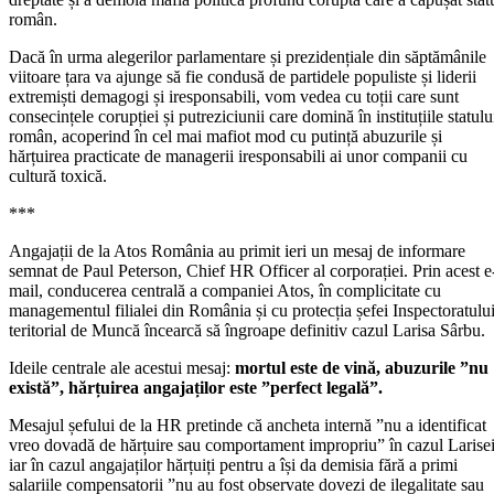
român.
Dacă în urma alegerilor parlamentare și prezidențiale din săptămânile
viitoare țara va ajunge să fie condusă de partidele populiste și liderii
extremiști demagogi și iresponsabili, vom vedea cu toții care sunt
consecințele corupției și putreziciunii care domină în instituțiile statulu
român, acoperind în cel mai mafiot mod cu putință abuzurile și
hărțuirea practicate de managerii iresponsabili ai unor companii cu
cultură toxică.
***
Angajații de la Atos România au primit ieri un mesaj de informare
semnat de Paul Peterson, Chief HR Officer al corporației. Prin acest e
mail, conducerea centrală a companiei Atos, în complicitate cu
managementul filialei din România și cu protecția șefei Inspectoratulu
teritorial de Muncă încearcă să îngroape definitiv cazul Larisa Sârbu.
Ideile centrale ale acestui mesaj:
mortul este de vină, abuzurile ”nu
există”, hărțuirea angajaților este ”perfect legală”.
Mesajul șefului de la HR pretinde că ancheta internă ”nu a identificat
vreo dovadă de hărțuire sau comportament impropriu” în cazul Larisei
iar în cazul angajaților hărțuiți pentru a își da demisia fără a primi
salariile compensatorii ”nu au fost observate dovezi de ilegalitate sau