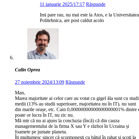
11 ianuarie 2025/17:17
Răspunde
Imi pare rau, nu mai este la Atos, e la Universitatea
Politehnica, are post caldut acolo
Calin Oprea
27 noiembrie 2024/13:09
Răspunde
Man,
Marea majoritate ai celor care au votat cu gigel ăla sunt cu studi
medii (13% au studii superioare, majoritatea nu în IT), nu sunt
din marile orașe, etc. Cam 0,00000000000000000001% dintre 
poate or lucra în IT, nu zic nu.
Mă mir că nu ai ajuns la concluzia (încă) că din cauza
managementului de la firma X sau Y e război în Ucraina și
foamete pe jumate planeta.
Îți mulțumesc sincer că scormonești cu bățul în rahat și scoți la