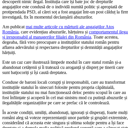
descoperit nimic ilegal. Instituția care își bate joc de drepturile
angajaților este condusă de o individă numită politic și apropiată de
protipendada PSD, al cărei soț a fost angajat într-un post călduț la fir
investigată, fix în momentul declanșării abuzurilor.
Am publicat
mai multe articole cu mărturii ale angajaților Atos
România
, care evidențiau abuzurile, hărțuirea și
comportamentul ilega
și iresponsabil al managerilor filialei din România
. Toate acestea,
degeaba, fără vreo preocupare a instituțiilor statului român pentru
aflarea adevărului și respectarea drepturilor și demnității angajaților
hărțuiți.
Este un caz care ilustrează limpede modul în care statul român și-a
abandonat cetățenii și îi tratează cu aroganță și dispreț pe tinerii care
sunt batjocoriți și își caută dreptatea.
Conduse de baroni locali corupți și iresponsabili, care au transformat
instituțiile statului în sinecuri folosite pentru propria căpătuială,
instituțiile statului nu mai funcționează deloc pentru scopul în care au
fost înființate și acoperă în cel mai sinistru mod cu putință abuzurile și
ilegalitățile organizațiilor pe care se prefac că le controlează.
În aceste condiții, umiliți, abandonați, ignorați și disperați, foarte mulți
români aleg să voteze reprezentanții unor partide și grupări extremiste,
considerând că aceasta este singura și ultima soluție pentru a își face
dreptate și a demola mafia politică profund coruptă care a căpușat stat