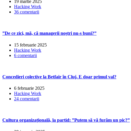
19 martie 2025
Hacking Work
36 comentarii
”De ce zici, mă, că managerii noștri nu-s buni?”
15 februarie 2025
Hacking Work
6 comentarii
Concedieri colective la Betfair în Cluj. E doar primul val?
6 februarie 2025
Hacking Work
24 comentarii
Cultura organizațională, la partid: ”Putem să vă furăm un pic?”