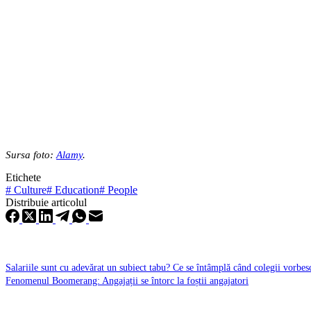
Sursa foto:
Alamy
.
Etichete
#
Culture
#
Education
#
People
Distribuie articolul
Salariile sunt cu adevărat un subiect tabu? Ce se întâmplă când colegii vorbesc
Fenomenul Boomerang: Angajații se întorc la foștii angajatori