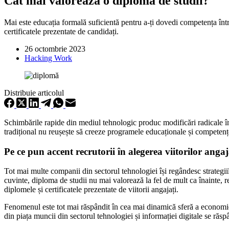
Cât mai valorează o diplomă de studii?
Mai este educația formală suficientă pentru a-ți dovedi competența într-
certificatele prezentate de candidați.
26 octombrie 2023
Hacking Work
Distribuie articolul
Schimbările rapide din mediul tehnologic produc modificări radicale în 
tradițional nu reușește să creeze programele educaționale și competenț
Pe ce pun accent recrutorii în alegerea viitorilor angaj
Tot mai multe companii din sectorul tehnologiei își regândesc strategii
cuvinte, diploma de studii nu mai valorează la fel de mult ca înainte, re
diplomele și certificatele prezentate de viitorii angajați.
Fenomenul este tot mai răspândit în cea mai dinamică sferă a economiei
din piața muncii din sectorul tehnologiei și informației digitale se răsp