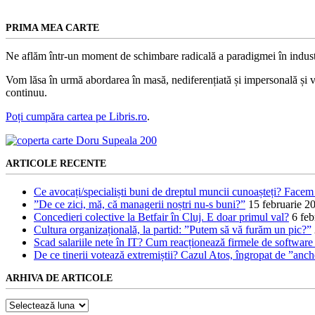
PRIMA MEA CARTE
Ne aflăm într-un moment de schimbare radicală a paradigmei în indust
Vom lăsa în urmă abordarea în masă, nediferențiată și impersonală și vom
continuu.
Poți cumpăra cartea pe Libris.ro
.
ARTICOLE RECENTE
Ce avocați/specialiști buni de dreptul muncii cunoașteți? Facem 
”De ce zici, mă, că managerii noștri nu-s buni?”
15 februarie 2
Concedieri colective la Betfair în Cluj. E doar primul val?
6 feb
Cultura organizațională, la partid: ”Putem să vă furăm un pic?”
Scad salariile nete în IT? Cum reacționează firmele de software l
De ce tinerii votează extremiștii? Cazul Atos, îngropat de ”anc
ARHIVA DE ARTICOLE
Arhiva