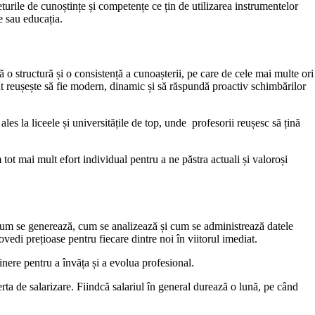
turile de cunoștințe și competențe ce țin de utilizarea instrumentelor
e sau educația.
ră o structură și o consistență a cunoașterii, pe care de cele mai multe ori
t reușește să fie modern, dinamic și să răspundă proactiv schimbărilor
 la liceele și universitățile de top, unde profesorii reușesc să țină
 tot mai mult efort individual pentru a ne păstra actuali și valoroși
ege cum se generează, cum se analizează și cum se administrează datele
vedi prețioase pentru fiecare dintre noi în viitorul imediat.
ținere pentru a învăța și a evolua profesional.
erta de salarizare. Fiindcă salariul în general durează o lună, pe când