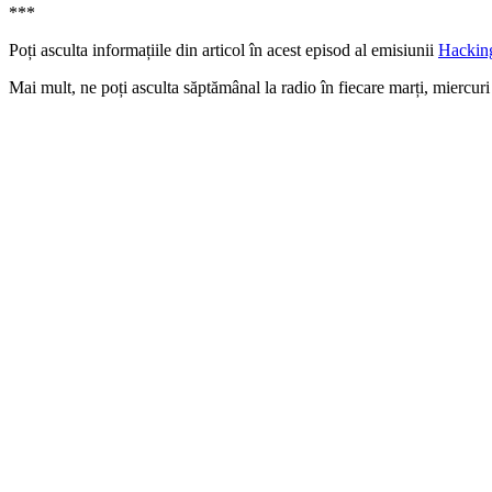
***
Poți asculta informațiile din articol în acest episod al emisiunii
Hackin
Mai mult, ne poți asculta săptămânal la radio în fiecare marți, miercur