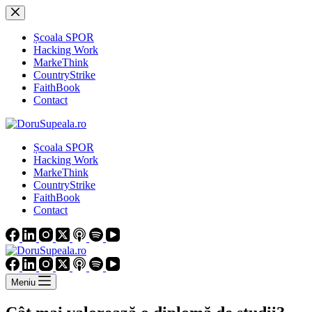
Sari
la
conținut
Școala SPOR
Hacking Work
MarkeThink
CountryStrike
FaithBook
Contact
Școala SPOR
Hacking Work
MarkeThink
CountryStrike
FaithBook
Contact
Meniu