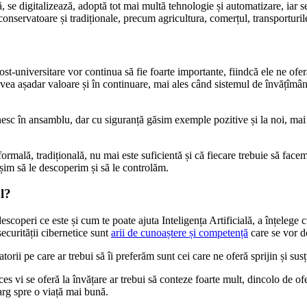
se digitalizează, adoptă tot mai multă tehnologie și automatizare, iar se
 conservatoare și tradiționale, precum agricultura, comerțul, transporturil
post-universitare vor continua să fie foarte importante, fiindcă ele ne ofe
ea așadar valoare și în continuare, mai ales când sistemul de învățîmân
 în ansamblu, dar cu siguranță găsim exemple pozitive și la noi, mai ales
rmală, tradițională, nu mai este suficientă și că fiecare trebuie să facem
ușim să le descoperim și să le controlăm.
l?
a descoperi ce este și cum te poate ajuta Inteligența Artificială, a înțel
curității cibernetice sunt
arii de cunoaștere și competență
care se vor do
orii pe care ar trebui să îi preferăm sunt cei care ne oferă sprijin și sus
es vi se oferă la învățare ar trebui să conteze foarte mult, dincolo de of
arg spre o viață mai bună.