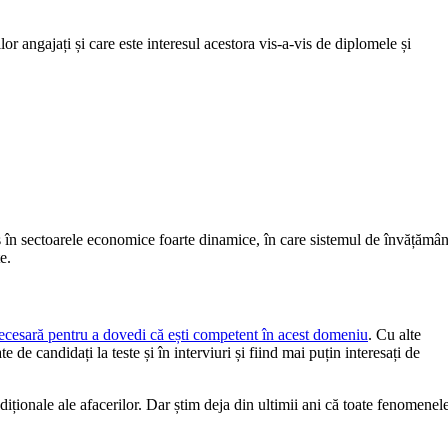
r angajați și care este interesul acestora vis-a-vis de diplomele și
es în sectoarele economice foarte dinamice, în care sistemul de învățămân
e.
ecesară pentru a dovedi că ești competent în acest domeniu
. Cu alte
e candidați la teste și în interviuri și fiind mai puțin interesați de
ționale ale afacerilor. Dar știm deja din ultimii ani că toate fenomenel