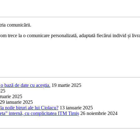
ria comunicării.
 trece la o comunicare personalizată, adaptată fiecărui individ și livrat
o bază de date cu aceștia.
19 martie 2025
025
ruarie 2025
29 ianuarie 2025
a noile biruri ale lui Ciolacu?
13 ianuarie 2025
heta” internă, cu complicitatea ITM Timiș
26 noiembrie 2024