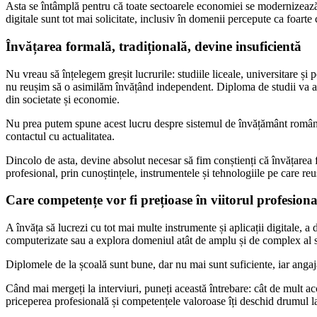
Asta se întâmplă pentru că toate sectoarele economiei se modernizează, 
digitale sunt tot mai solicitate, inclusiv în domenii percepute ca foarte
Învățarea formală, tradițională, devine insuficientă
Nu vreau să înțelegem greșit lucrurile: studiile liceale, universitare și 
nu reușim să o asimilăm învățând independent. Diploma de studii va av
din societate și economie.
Nu prea putem spune acest lucru despre sistemul de învățământ românesc
contactul cu actualitatea.
Dincolo de asta, devine absolut necesar să fim conștienți că învățarea fo
profesional, prin cunoștințele, instrumentele și tehnologiile pe care re
Care competențe vor fi prețioase în viitorul profesiona
A învăța să lucrezi cu tot mai multe instrumente și aplicații digitale, 
computerizate sau a explora domeniul atât de amplu și de complex al se
Diplomele de la școală sunt bune, dar nu mai sunt suficiente, iar angajat
Când mai mergeți la interviuri, puneți această întrebare: cât de mult acc
priceperea profesională și competențele valoroase îți deschid drumul l