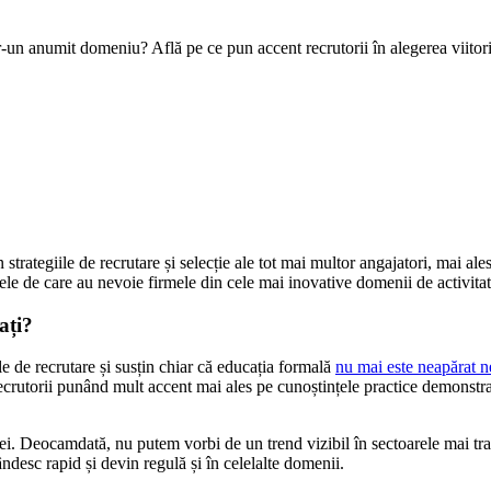
un anumit domeniu? Află pe ce pun accent recrutorii în alegerea viitorilo
strategiile de recrutare și selecție ale tot mai multor angajatori, mai al
ele de care au nevoie firmele din cele mai inovative domenii de activitat
ați?
le de recrutare și susțin chiar că educația formală
nu mai este neapărat n
crutorii punând mult accent mai ales pe cunoștințele practice demonstrate d
. Deocamdată, nu putem vorbi de un trend vizibil în sectoarele mai tradi
ândesc rapid și devin regulă și în celelalte domenii.