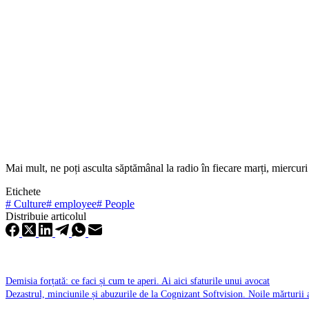
Mai mult, ne poți asculta săptămânal la radio în fiecare marți, miercur
Etichete
#
Culture
#
employee
#
People
Distribuie articolul
Demisia forțată: ce faci și cum te aperi. Ai aici sfaturile unui avocat
Dezastrul, minciunile și abuzurile de la Cognizant Softvision. Noile mărturii a