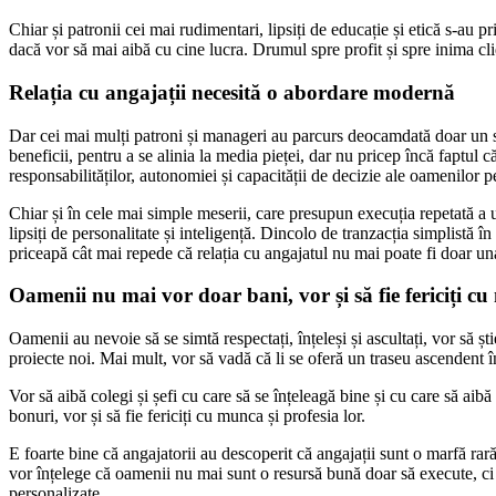
Chiar și patronii cei mai rudimentari, lipsiți de educație și etică s-au
dacă vor să mai aibă cu cine lucra. Drumul spre profit și spre inima clien
Relația cu angajații necesită o abordare modernă
Dar cei mai mulți patroni și manageri au parcurs deocamdată doar un sf
beneficii, pentru a se alinia la media pieței, dar nu pricep încă faptul 
responsabilităților, autonomiei și capacității de decizie ale oamenilor p
Chiar și în cele mai simple meserii, care presupun execuția repetată a 
lipsiți de personalitate și inteligență. Dincolo de tranzacția simplistă în
priceapă cât mai repede că relația cu angajatul nu mai poate fi doar un
Oamenii nu mai vor doar bani, vor și să fie fericiți c
Oamenii au nevoie să se simtă respectați, înțeleși și ascultați, vor să șt
proiecte noi. Mai mult, vor să vadă că li se oferă un traseu ascendent în 
Vor să aibă colegi și șefi cu care să se înțeleagă bine și cu care să aib
bonuri, vor și să fie fericiți cu munca și profesia lor.
E foarte bine că angajatorii au descoperit că angajații sunt o marfă rar
vor înțelege că oamenii nu mai sunt o resursă bună doar să execute, ci r
personalizate.