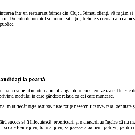
ntrarea într-un restaurant faimos din Cluj: „Stimați clienți, vă rugăm să 
ți ioc. Dincolo de ineditul și umorul situației, trebuie să remarcăm că mesa
 publice.
candidați la poartă
ră, ci și pe plan internațional: angajatorii conștientizează cât le este de
 privința modului în care gândesc relația cu cei care muncesc.
i mult decât niște resurse, niște rotițe nesemnificative, fără identitate ș
ără succes să îi înlocuiască, proprietarii și managerii au înțeles că nu ma
i și că e foarte greu, tot mai greu, să găsească oamenii potriviți pentru m