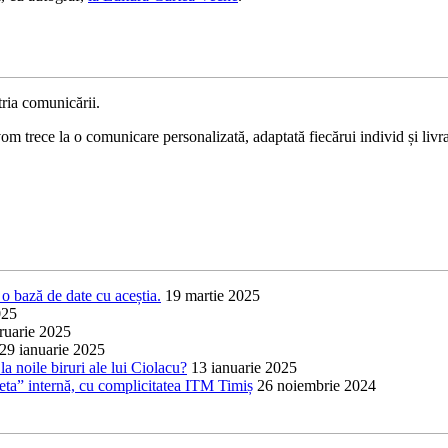
ria comunicării.
 trece la o comunicare personalizată, adaptată fiecărui individ și livrat
o bază de date cu aceștia.
19 martie 2025
025
ruarie 2025
29 ianuarie 2025
a noile biruri ale lui Ciolacu?
13 ianuarie 2025
heta” internă, cu complicitatea ITM Timiș
26 noiembrie 2024