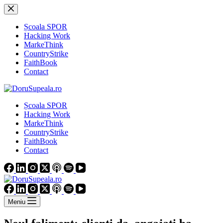
Sari
la
conținut
Școala SPOR
Hacking Work
MarkeThink
CountryStrike
FaithBook
Contact
Școala SPOR
Hacking Work
MarkeThink
CountryStrike
FaithBook
Contact
Meniu