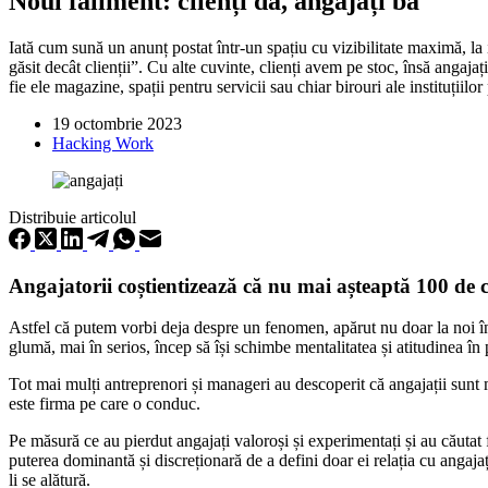
Noul faliment: clienți da, angajați ba
Iată cum sună un anunț postat într-un spațiu cu vizibilitate maximă, la i
găsit decât clienții”. Cu alte cuvinte, clienți avem pe stoc, însă angaja
fie ele magazine, spații pentru servicii sau chiar birouri ale instituțiilor
19 octombrie 2023
Hacking Work
Distribuie articolul
Angajatorii coștientizează că nu mai așteaptă 100 de 
Astfel că putem vorbi deja despre un fenomen, apărut nu doar la noi în ța
glumă, mai în serios, încep să își schimbe mentalitatea și atitudinea în
Tot mai mulți antreprenori și manageri au descoperit că angajații sunt ma
este firma pe care o conduc.
Pe măsură ce au pierdut angajați valoroși și experimentați și au căutat f
puterea dominantă și discreționară de a defini doar ei relația cu angajați
li se alătură.