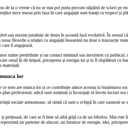
 prins de la o vreme că nu se mai pot purta precum stăpânii de sclavi pe m
ților trece musai prin faza în care angajații sunt tratați cu respect și plă
ert sau maxim jumătate de drum în această fază evolutivă. În sensul că a
că noua filosofie a relației cu angajații înseamnă nu doar o tranzacție mat
e care îi angajează.
unor rutine predefinite și un contact minimal sau inexistent cu publicul,
 care omul îți dă timpul, priceperea și energia lui și tu îl răsplătești cu b
a materială.
u munca lor
ie ce sens are munca lor și ce contribuție aduce aceasta la bunăstarea soci
plan profesional, adică sunt susținuți și încurajați să învețe lucruri noi c
ă relații sociale armonioase, să simtă că sunt o echipă în care oamenii se 
ă și prețioasă, de care ar fi bine să aibă grijă ca de un bibelou. Mai este
eprezintă un partener de afaceri, un furnizor de energie, idei, pricepere 