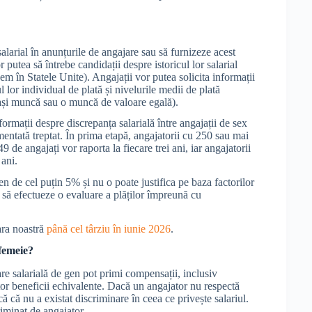
salarial în anunțurile de angajare sau să furnizeze acest
r putea să întrebe candidații despre istoricul lor salarial
dem în Statele Unite). Angajații vor putea solicita informații
l lor individual de plată și nivelurile medii de plată
eași muncă sau o muncă de valoare egală).
formații despre discrepanța salarială între angajații de sex
mentată treptat. În prima etapă, angajatorii cu 250 sau mai
9 de angajați vor raporta la fiecare trei ani, iar angajatorii
 ani.
en de cel puțin 5% și nu o poate justifica pe baza factorilor
i să efectueze o evaluare a plăților împreună cu
țara noastră
până cel târziu în iunie 2026
.
 femeie?
are salarială de gen pot primi compensații, inclusiv
altor beneficii echivalente. Dacă un angajator nu respectă
că că nu a existat discriminare în ceea ce privește salariul.
riminat de angajator.