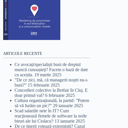
ARTICOLE RECENTE
Ce avocați/specialiști buni de dreptul
muncii cunoașteți? Facem o bază de date
cu aceștia.
19 martie 2025
”De ce zici, mă, că managerii noștri nu-s
buni?”
15 februarie 2025
Concedieri colective la Betfair în Cluj. E
doar primul val?
6 februarie 2025
Cultura organizațională, la partid: ”Putem
să vă furăm un pic?”
29 ianuarie 2025
Scad salariile nete în IT? Cum
reacționează firmele de software la noile
biruri ale lui Ciolacu?
13 ianuarie 2025
De ce tinerii votează extremiștii? Cazul