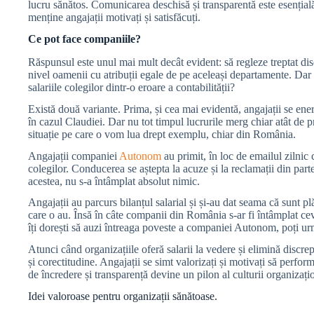
lucru sănătos. Comunicarea deschisă și transparentă este esențială 
menține angajații motivați și satisfăcuți.
Ce pot face companiile?
Răspunsul este unul mai mult decât evident: să regleze treptat disc
nivel oamenii cu atribuții egale de pe aceleași departamente. Dar 
salariile colegilor dintr-o eroare a contabilității?
Există două variante. Prima, și cea mai evidentă, angajații se ener
în cazul Claudiei. Dar nu tot timpul lucrurile merg chiar atât de
situație pe care o vom lua drept exemplu, chiar din România.
Angajații companiei
Autonom
au primit, în loc de emailul zilnic c
colegilor. Conducerea se aștepta la acuze și la reclamații din parte
acestea, nu s-a întâmplat absolut nimic.
Angajații au parcurs bilanțul salarial și și-au dat seama că sunt p
care o au. Însă în câte companii din România s-ar fi întâmplat ce
îți dorești să auzi întreaga poveste a companiei Autonom, poți u
Atunci când organizațiile oferă salarii la vedere și elimină discre
și corectitudine. Angajații se simt valorizați și motivați să perfor
de încredere și transparență devine un pilon al culturii organizați
Idei valoroase pentru organizații sănătoase.