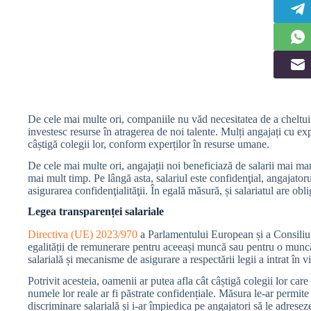
De cele mai multe ori, companiile nu văd necesitatea de a cheltui m
investesc resurse în atragerea de noi talente. Mulți angajați cu ex
câștigă colegii lor, conform experților în resurse umane.
De cele mai multe ori, angajații noi beneficiază de salarii mai ma
mai mult timp. Pe lângă asta, salariul este confidenţial, angajato
asigurarea confidenţialităţii. În egală măsură, și salariatul are oblig
Legea transparenței salariale
Directiva (UE) 2023/970
a Parlamentului European și a Consiliul
egalității de remunerare pentru aceeași muncă sau pentru o muncă 
salarială și mecanisme de asigurare a respectării legii a intrat în 
Potrivit acesteia, oamenii ar putea afla cât câștigă colegii lor car
numele lor reale ar fi păstrate confidențiale. Măsura le-ar permite
discriminare salarială și i-ar împiedica pe angajatori să le adresez