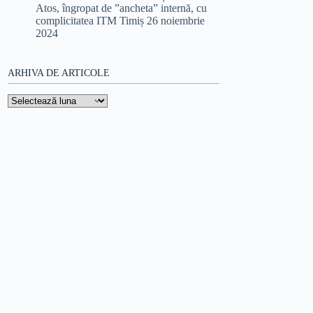
Atos, îngropat de ”ancheta” internă, cu
complicitatea ITM Timiș
26 noiembrie
2024
ARHIVA DE ARTICOLE
Arhiva
de
articole