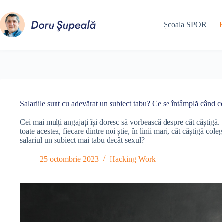
Sari
la
conținut
Școala SPOR
Salariile sunt cu adevărat un subiect tabu? Ce se întâmplă când co
Cei mai mulți angajați își doresc să vorbească despre cât câștigă.
toate acestea, fiecare dintre noi știe, în linii mari, cât câștigă col
salariul un subiect mai tabu decât sexul?
25 octombrie 2023
Hacking Work