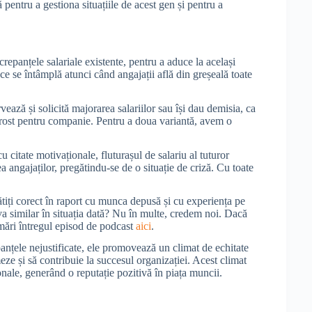
pentru a gestiona situațiile de acest gen și pentru a
repanțele salariale existente, pentru a aduce la același
ce se întâmplă atunci când angajații află din greșeală toate
vează și solicită majorarea salariilor sau își dau demisia, ca
 prost pentru companie. Pentru a doua variantă, avem o
u citate motivaționale, fluturașul de salariu al tuturor
a angajaților, pregătindu-se de o situație de criză. Cu toate
lătiți corect în raport cu munca depusă și cu experiența pe
va similar în situația dată? Nu în multe, credem noi. Dacă
rmări întregul episod de podcast
aici
.
panțele nejustificate, ele promovează un climat de echitate
meze și să contribuie la succesul organizației. Acest climat
onale, generând o reputație pozitivă în piața muncii.