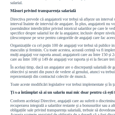
salarial.
Măsuri privind transparența salarială
Directiva prevede că angajatorii vor trebui să afișeze un interval 
interval înainte de interviul de angajare. În plus, angajatorii nu vo
(asemănător interdicțiilor privind istoricul salariilor pe care le ve
specifice despre salariul lor de la angajator, inclusiv despre nivelu
(descompuse pe sexe pentru categoriile de angajați care fac ace
Organizațiile cu cel puțin 100 de angajați vor trebui să publice in
masculin și feminin. Cu toate acestea, această cerință va fi imple
mulți angajați vor raporta anual; angajatorii care au între 150 și 24
care au între 100 și 149 de angajați vor raporta și ei la fiecare trei
În același timp, dacă un angajator are o discrepanță salarială de g
obiectivi și neutri din punct de vedere al genului, atunci va trebu
reprezentanții din contractul colectiv de muncă.
Toate aceste modificări legislative vor trebui implementate și în 
Ți s-a întâmplat să ai un salariu mai mic doar pentru că ești
Conform aceleiași Directive, angajații care au suferit o discrimin
recuperarea integrală a salariilor restante și a bonusurilor sau a 
obligațiile sale privind transparența salarială, trebuie să dovedeas
Aceasta scutește angajatul de obligația de a dovedi că a fost disc