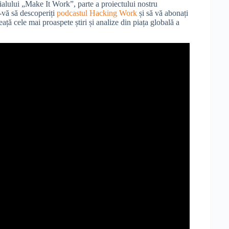
rialului „Make It Work”, parte a proiectului nostru
-vă să descoperiți
podcastul Hacking Work
și să vă abonați
eață cele mai proaspete știri și analize din piața globală a