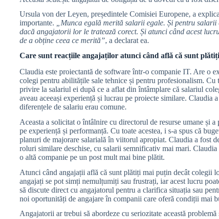
Ursula von der Leyen, președintele Comisiei Europene, a explicat 
importante.
„Munca egală merită salarii egale. Și pentru salarii 
dacă angajatorii lor le tratează corect. Și atunci când acest lucr
de a obține ceea ce merită”
, a declarat ea.
Care sunt reacțiile angajaților atunci când află că sunt plătiț
Claudia este proiectantă de software într-o companie IT. Are o ex
colegi pentru abilitățile sale tehnice și pentru profesionalism. Cu
privire la salariul ei după ce a aflat din întâmplare că salariul co
aveau aceeași experiență și lucrau pe proiecte similare. Claudia a fo
diferențele de salariu erau comune.
Aceasta a solicitat o întâlnire cu directorul de resurse umane și a
pe experiență și performanță. Cu toate acestea, i s-a spus că bugetu
planuri de majorare salarială în viitorul apropiat. Claudia a fost 
roluri similare deschise, cu salarii semnificativ mai mari. Claudia
o altă companie pe un post mult mai bine plătit.
Atunci când angajații află că sunt plătiți mai puțin decât colegii l
angajați se pot simți nemulțumiți sau frustrați, iar acest lucru poa
să discute direct cu angajatorul pentru a clarifica situația sau pen
noi oportunități de angajare în companii care oferă condiții mai 
Angajatorii ar trebui să abordeze cu seriozitate această problemă ș