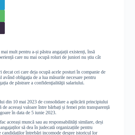
ai mult pentru a-și păstra angajații existenți, însă
periență care nu mai ocupă roluri de juniori nu știu cât
ri decat cei care deja ocupă acele posturi în companie de
rul având obligaţia de a lua măsurile necesare pentru
ația de păstrare a confidenţialităţii salariului.
ui din 10 mai 2023 de consolidare a aplicării principiului
de aceeași valoare între bărbați și femei prin transparență
vigoare în data de 5 iunie 2023.
e fac aceeași muncă sau au responsabilități similare, deși
 angajaților să dea în judecată organizațiile pentru
e candidaților întrebări incomode despre istoricul lor