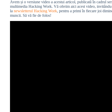
Avem și o versiune video a acestui articol, publicată în cadrul se
multimedia Hacking Work. Vă oferim aici acest video, invitându
la
newsletterul Hacking Work
, pentru a primi în fiecare joi dimin
muncii. Să vă fie de folos!