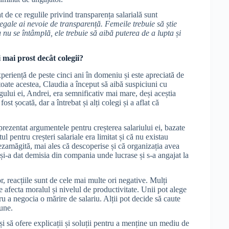
de ce regulile privind transparența salarială sunt
egale ai nevoie de transparență. Femeile trebuie să știe
u nu se întâmplă, ele trebuie să aibă puterea de a lupta și
i mai prost decât colegii?
periență de peste cinci ani în domeniu și este apreciată de
 toate acestea, Claudia a început să aibă suspiciuni cu
legului ei, Andrei, era semnificativ mai mare, deși aceștia
st șocată, dar a întrebat și alți colegi și a aflat că
 prezentat argumentele pentru creșterea salariului ei, bazate
l pentru creșteri salariale era limitat și că nu existau
dezamăgită, mai ales că descoperise și că organizația avea
 și-a dat demisia din compania unde lucrase și s-a angajat la
or, reacțiile sunt de cele mai multe ori negative. Mulți
te afecta moralul și nivelul de productivitate. Unii pot alege
tru a negocia o mărire de salariu. Alții pot decide să caute
bune.
i să ofere explicații și soluții pentru a menține un mediu de