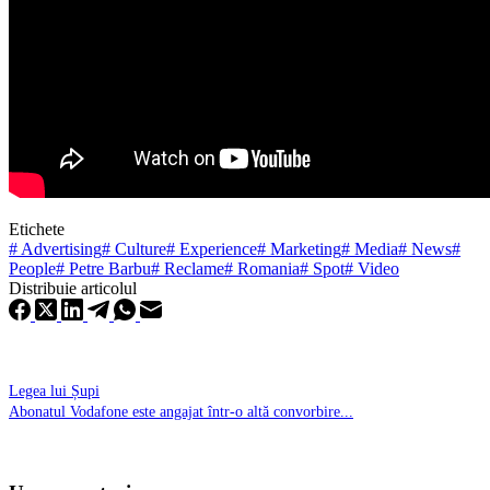
Etichete
#
Advertising
#
Culture
#
Experience
#
Marketing
#
Media
#
News
#
People
#
Petre Barbu
#
Reclame
#
Romania
#
Spot
#
Video
Distribuie articolul
Legea lui Șupi
Abonatul Vodafone este angajat într-o altă convorbire...