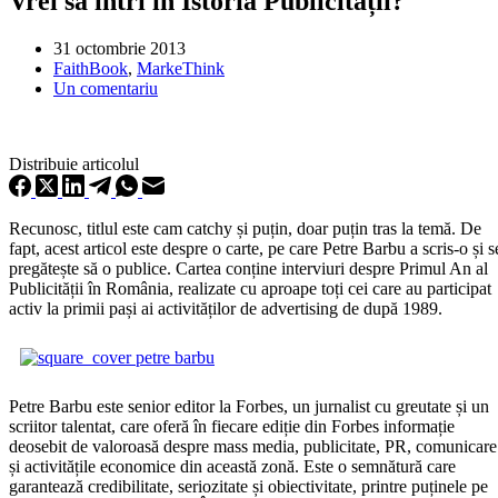
Vrei să intri în Istoria Publicității?
31 octombrie 2013
FaithBook
,
MarkeThink
Un comentariu
Distribuie articolul
Recunosc, titlul este cam catchy și puțin, doar puțin tras la temă. De
fapt, acest articol este despre o carte, pe care Petre Barbu a scris-o și s
pregătește să o publice. Cartea conține interviuri despre Primul An al
Publicității în România, realizate cu aproape toți cei care au participat
activ la primii pași ai activităților de advertising de după 1989.
Petre Barbu este senior editor la Forbes, un jurnalist cu greutate și un
scriitor talentat, care oferă în fiecare ediție din Forbes informație
deosebit de valoroasă despre mass media, publicitate, PR, comunicare
și activitățile economice din această zonă. Este o semnătură care
garantează credibilitate, seriozitate și obiectivitate, printre puținele pe