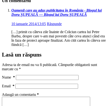
Un comentariu
Oamenii care au adus publicitatea în România - Blogul lui
Doru ȘUPEALĂ — Blogul lui Doru ȘUPEALĂ
10 ianuarie 2014/13:05
Răspunde
[…] primit cu câteva zile înainte de Crăciun cartea lui Petre
Barbu, despre care v-am mai povestit câte ceva atunci când era
în faza de proiect aproape finalizat. Am citit cartea în câteva ore
fiindcă […]
Lasă un răspuns
Adresa ta de email nu va fi publicată.
Câmpurile obligatorii sunt
marcate cu
*
Nume
*
Email
*
Adaugă un comentariu
*