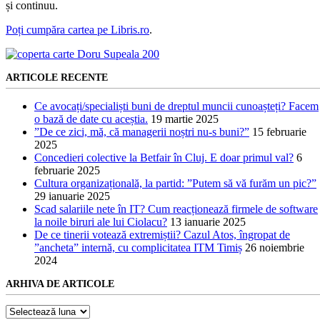
și continuu.
Poți cumpăra cartea pe Libris.ro
.
ARTICOLE RECENTE
Ce avocați/specialiști buni de dreptul muncii cunoașteți? Facem
o bază de date cu aceștia.
19 martie 2025
”De ce zici, mă, că managerii noștri nu-s buni?”
15 februarie
2025
Concedieri colective la Betfair în Cluj. E doar primul val?
6
februarie 2025
Cultura organizațională, la partid: ”Putem să vă furăm un pic?”
29 ianuarie 2025
Scad salariile nete în IT? Cum reacționează firmele de software
la noile biruri ale lui Ciolacu?
13 ianuarie 2025
De ce tinerii votează extremiștii? Cazul Atos, îngropat de
”ancheta” internă, cu complicitatea ITM Timiș
26 noiembrie
2024
ARHIVA DE ARTICOLE
Arhiva