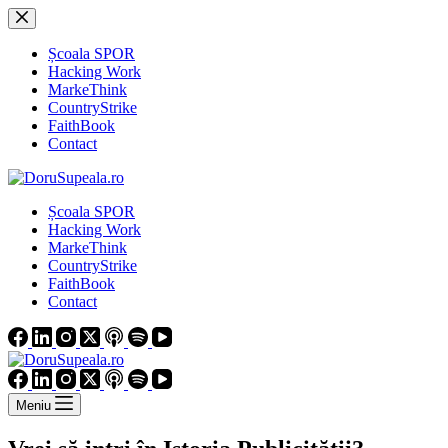
Sari
la
conținut
Școala SPOR
Hacking Work
MarkeThink
CountryStrike
FaithBook
Contact
Școala SPOR
Hacking Work
MarkeThink
CountryStrike
FaithBook
Contact
Meniu