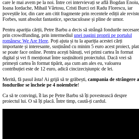
care le mai avem pe la noi. Între cei intervievați se află Bogdan Enoiu
Ioana Iordache, Mihail Vârtosu, Cristi Burci ori Radu Florescu, iar
poveștile lor, din care am citit fragmente prin recentele ediții ale revist
Forbes, sunt absolut fantastice, spectaculoase și pline de umor.
Pentru apariția cărții, Petre Barbu a decis să strângă fondurile necesar
prin crowdfunding, prin intermediul
unei pagini proprii pe portalul
românesc We Are Here
. Poți ajuta și tu la apariția acestei cărți
importante și interesante, susținând cu minim 5 euro acest proiect, plat
se poate face online. Pentru acești bănuți, vei primi cartea în format
digital și vei fi menționat între susținătorii proiectului. Dacă vrei să
primești cartea în format tipărit, așa cum am ales eu, valoarea
contribuției este de 12 euro, adică cincizecișiunpic de lei.
Merită, fă pasul ăsta! Ai grijă să te grăbești,
campania de strângere 
fondurilor se încheie pe 4 noiembrie
!
Ca să te convingi, îl las pe Petre Barbu să îți povestească despre
proiectul lui. O să îți placă. Între timp, caută-ți cardul.