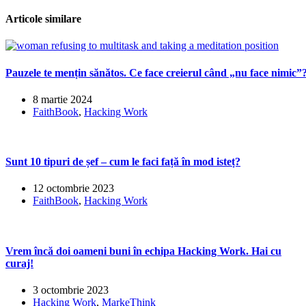
de
articole
Articole similare
Pauzele te mențin sănătos. Ce face creierul când „nu face nimic”
8 martie 2024
FaithBook
,
Hacking Work
Sunt 10 tipuri de șef – cum le faci față în mod isteț?
12 octombrie 2023
FaithBook
,
Hacking Work
Vrem încă doi oameni buni în echipa Hacking Work. Hai cu
curaj!
3 octombrie 2023
Hacking Work
,
MarkeThink