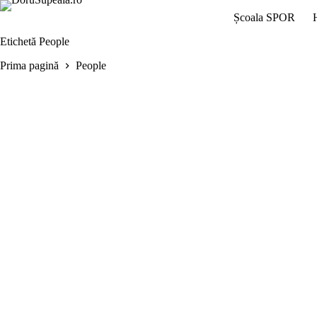
Sari
Școala SPOR
la
conținut
Etichetă
People
Prima pagină
People