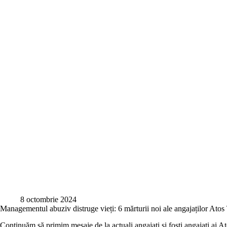
8 octombrie 2024
Managementul abuziv distruge vieți: 6 mărturii noi ale angajaților Atos
Continuăm să primim mesaje de la actuali angajați și foști angajați ai A