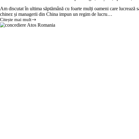
Am discutat în ultima săptămână cu foarte mulți oameni care lucrează s
chinez și managerii din China impun un regim de lucru…
Citește mai mult
Noi
mărturii
din
infernul
MDPI:
abuz
psihologic,
hărțuire,
epuizare,
comportamente
de
peșteră,
demisii
forțate
și
micromanagement