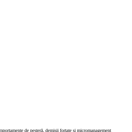
omportamente de peșteră, demisii forțate și micromanagement