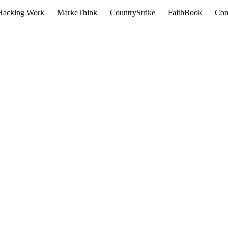
Hacking Work
MarkeThink
CountryStrike
FaithBook
Con