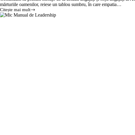
mărturiile oamenilor, reiese un tablou sumbru, în care empatia…
Citește mai mult
Managementul
abuziv
distruge
vieți:
6
mărturii
noi
ale
angajaților
Atos
Timișoara