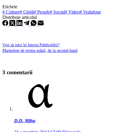
Etichete
#
Culture
#
Ghiță
#
People
#
Social
#
Video
#
Vodafone
Distribuie articolul
Vrei să intri în Istoria Publicității?
Marketing de prima mână, de la second-hand
3 comentarii
D.D. Mihu