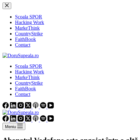
Sari
la
conținut
Școala SPOR
Hacking Work
MarkeThink
CountryStrike
FaithBook
Contact
Școala SPOR
Hacking Work
MarkeThink
CountryStrike
FaithBook
Contact
Meniu