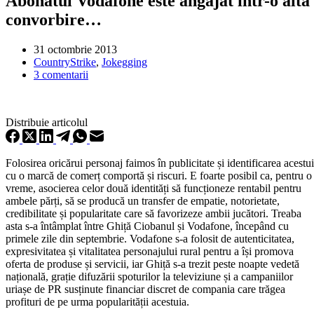
Abonatul Vodafone este angajat într-o altă
convorbire…
31 octombrie 2013
CountryStrike
,
Jokegging
3 comentarii
Distribuie articolul
Folosirea oricărui personaj faimos în publicitate și identificarea acestu
cu o marcă de comerț comportă și riscuri. E foarte posibil ca, pentru o
vreme, asocierea celor două identități să funcționeze rentabil pentru
ambele părți, să se producă un transfer de empatie, notorietate,
credibilitate și popularitate care să favorizeze ambii jucători. Treaba
asta s-a întâmplat între Ghiță Ciobanul și Vodafone, începând cu
primele zile din septembrie. Vodafone s-a folosit de autenticitatea,
expresivitatea și vitalitatea personajului rural pentru a își promova
oferta de produse și servicii, iar Ghiță s-a trezit peste noapte vedetă
națională, grație difuzării spoturilor la televiziune și a campaniilor
uriașe de PR susținute financiar discret de compania care trăgea
profituri de pe urma popularității acestuia.