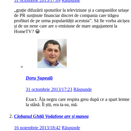
31 octombrie 2013/17:09
Răspunde
„grație difuzării spoturilor la televiziune și a campaniilor uriașe
de PR susținute financiar discret de compania care trăgea
profituri de pe urma popularității acestuia”. Să fie vorba aicișea
și de un nene care are o emisiune de mare angajament la
HomeTV? 😀
Doru Șupeală
31 octombrie 2013/17:23
Răspunde
Exact. Ăla negru care respira greu după ce a spart lemne
la stână. Îl știi, era ta-su, mă.
Ciobanul Ghiță Vodafone are și manea
16 noiembrie 2013/18:42
Răspunde