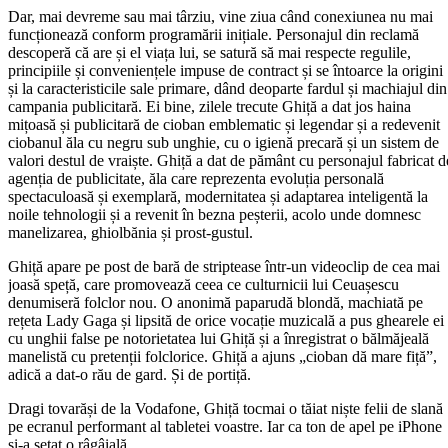
Dar, mai devreme sau mai târziu, vine ziua când conexiunea nu mai
funcționează conform programării inițiale. Personajul din reclamă
descoperă că are și el viața lui, se satură să mai respecte regulile,
principiile și conveniențele impuse de contract și se întoarce la origini
și la caracteristicile sale primare, dând deoparte fardul și machiajul din
campania publicitară. Ei bine, zilele trecute Ghiță a dat jos haina
mițoasă și publicitară de cioban emblematic și legendar și a redevenit
ciobanul ăla cu negru sub unghie, cu o igienă precară și un sistem de
valori destul de vraiște. Ghiță a dat de pământ cu personajul fabricat d
agenția de publicitate, ăla care reprezenta evoluția personală
spectaculoasă și exemplară, modernitatea și adaptarea inteligentă la
noile tehnologii și a revenit în bezna peșterii, acolo unde domnesc
manelizarea, ghiolbănia și prost-gustul.
Ghiță apare pe post de bară de striptease într-un videoclip de cea mai
joasă speță, care promovează ceea ce culturnicii lui Ceuașescu
denumiseră folclor nou. O anonimă paparudă blondă, machiată pe
rețeta Lady Gaga și lipsită de orice vocație muzicală a pus ghearele ei
cu unghii false pe notorietatea lui Ghiță și a înregistrat o bălmăjeală
manelistă cu pretenții folclorice. Ghiță a ajuns „cioban dă mare fiță”,
adică a dat-o rău de gard. Și de portiță.
Dragi tovarăși de la Vodafone, Ghiță tocmai o tăiat niște felii de slană
pe ecranul performant al tabletei voastre. Iar ca ton de apel pe iPhone
și-a setat o râgâială.