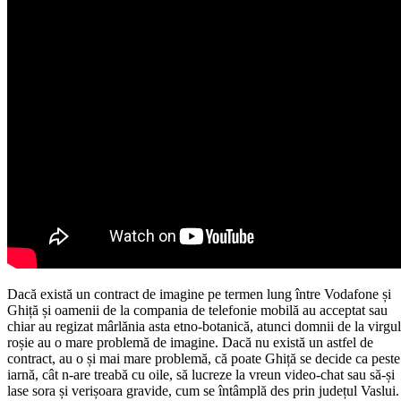
Dacă există un contract de imagine pe termen lung între Vodafone și
Ghiță și oamenii de la compania de telefonie mobilă au acceptat sau
chiar au regizat mârlănia asta etno-botanică, atunci domnii de la virgu
roșie au o mare problemă de imagine. Dacă nu există un astfel de
contract, au o și mai mare problemă, că poate Ghiță se decide ca peste
iarnă, cât n-are treabă cu oile, să lucreze la vreun video-chat sau să-și
lase sora și verișoara gravide, cum se întâmplă des prin județul Vaslui.