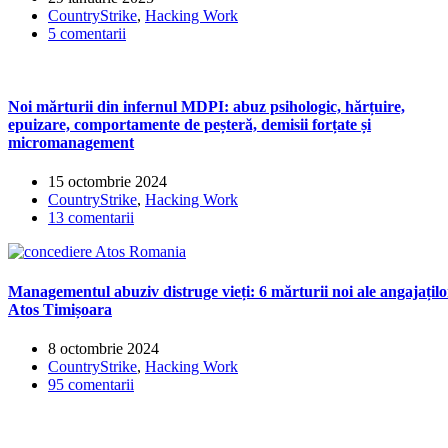
CountryStrike
,
Hacking Work
5 comentarii
Noi mărturii din infernul MDPI: abuz psihologic, hărțuire,
epuizare, comportamente de peșteră, demisii forțate și
micromanagement
15 octombrie 2024
CountryStrike
,
Hacking Work
13 comentarii
Managementul abuziv distruge vieți: 6 mărturii noi ale angajațilo
Atos Timișoara
8 octombrie 2024
CountryStrike
,
Hacking Work
95 comentarii