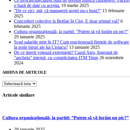
Ce avocați/specialiști buni de dreptul muncii cunoașteți? Facem
o bază de date cu aceștia.
19 martie 2025
”De ce zici, mă, că managerii noștri nu-s buni?”
15 februarie
2025
Concedieri colective la Betfair în Cluj. E doar primul val?
6
februarie 2025
Cultura organizațională, la partid: ”Putem să vă furăm un pic?”
29 ianuarie 2025
Scad salariile nete în IT? Cum reacționează firmele de software
la noile biruri ale lui Ciolacu?
13 ianuarie 2025
De ce tinerii votează extremiștii? Cazul Atos, îngropat de
”ancheta” internă, cu complicitatea ITM Timiș
26 noiembrie
2024
ARHIVA DE ARTICOLE
Arhiva
de
articole
Articole similare
Cultura organizațională, la partid: ”Putem să vă furăm un pic?”
29 ianuarie 2025