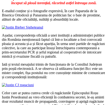
început să plouă torenţial, răcorind astfel întreaga zonă.
E-mailul conține și o fotografie expresivă, în care Paparuda de la
Biserica Ortodoxă și Panarama de politician fac o baie de prostime,
alături de alte oficialități, nulități și absurdități locale.
Așadar, corespondența oficială a unei instituții a administrației publice
din România menționează faptul că într-o localitate a fost convocată
ploaia și aceasta și-a și făcut apariția, în urma unei partide de rugăciun
colective, la care au participat însuși întruchiparea contemporană a
prim-secretarului PCR și șeful regional al cooperativei de intoxicare
mistică și evaziune fiscală cu patrafir.
Iată și textul mesajului trimis de funcționara de la Consiliul Județean
prin poștă electronică. A se observa că utilizarea funcției Bcc este un
mister complet, fișa postului nu cere cunoștințe minime de comunicar
și corespondență instituțională:
Celor care ar putea cumva crede că rugăciunile Episcopului Roșu
Iustin Pesedeanul au vreo eficiență în combaterea secetei, le-aș aminti
doar rezultatul muncii de propagandă, convingere și aprigă rugăciune