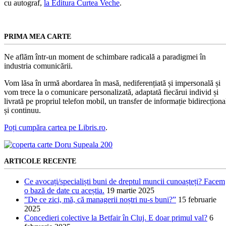
cu autograf,
la Editura Curtea Veche
.
PRIMA MEA CARTE
Ne aflăm într-un moment de schimbare radicală a paradigmei în
industria comunicării.
Vom lăsa în urmă abordarea în masă, nediferențiată și impersonală și
vom trece la o comunicare personalizată, adaptată fiecărui individ și
livrată pe propriul telefon mobil, un transfer de informație bidirecționa
și continuu.
Poți cumpăra cartea pe Libris.ro
.
ARTICOLE RECENTE
Ce avocați/specialiști buni de dreptul muncii cunoașteți? Facem
o bază de date cu aceștia.
19 martie 2025
”De ce zici, mă, că managerii noștri nu-s buni?”
15 februarie
2025
Concedieri colective la Betfair în Cluj. E doar primul val?
6