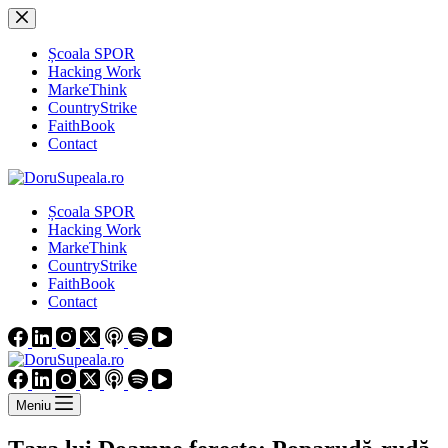
Sari
la
conținut
Școala SPOR
Hacking Work
MarkeThink
CountryStrike
FaithBook
Contact
Școala SPOR
Hacking Work
MarkeThink
CountryStrike
FaithBook
Contact
Meniu