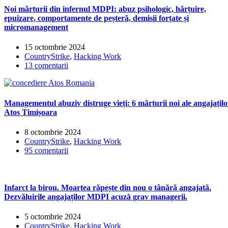
Noi mărturii din infernul MDPI: abuz psihologic, hărțuire,
epuizare, comportamente de peșteră, demisii forțate și
micromanagement
15 octombrie 2024
CountryStrike
,
Hacking Work
13 comentarii
Managementul abuziv distruge vieți: 6 mărturii noi ale angajațilo
Atos Timișoara
8 octombrie 2024
CountryStrike
,
Hacking Work
95 comentarii
Infarct la birou. Moartea răpește din nou o tânără angajată.
Dezvăluirile angajaților MDPI acuză grav managerii.
5 octombrie 2024
CountryStrike
,
Hacking Work