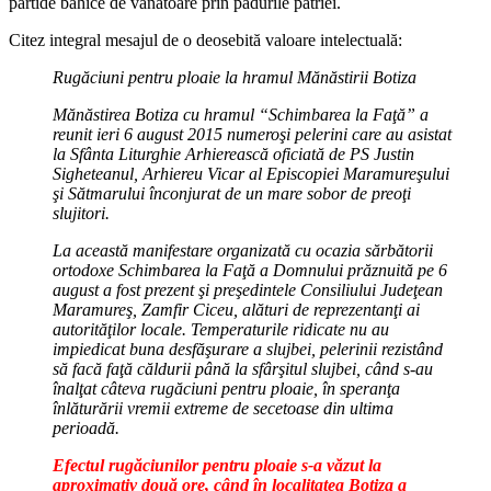
partide bahice de vânătoare prin pădurile patriei.
Citez integral mesajul de o deosebită valoare intelectuală:
Rugăciuni pentru ploaie la hramul Mănăstirii Botiza
Mănăstirea Botiza cu hramul “Schimbarea la Faţă” a
reunit ieri 6 august 2015 numeroşi pelerini care au asistat
la Sfânta Liturghie Arhierească oficiată de PS Justin
Sigheteanul, Arhiereu Vicar al Episcopiei Maramureşului
şi Sătmarului înconjurat de un mare sobor de preoţi
slujitori.
La această manifestare organizată cu ocazia sărbătorii
ortodoxe Schimbarea la Faţă a Domnului prăznuită pe 6
august a fost prezent şi preşedintele Consiliului Judeţean
Maramureş, Zamfir Ciceu, alături de reprezentanţi ai
autorităţilor locale. Temperaturile ridicate nu au
impiedicat buna desfăşurare a slujbei, pelerinii rezistând
să facă faţă căldurii până la sfârşitul slujbei, când s-au
înalţat câteva rugăciuni pentru ploaie, în speranţa
înlăturării vremii extreme de secetoase din ultima
perioadă.
Efectul rugăciunilor pentru ploaie s-a văzut la
aproximativ două ore, când în localitatea Botiza a