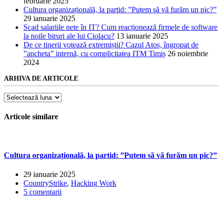
februarie 2025
Cultura organizațională, la partid: ”Putem să vă furăm un pic?”
29 ianuarie 2025
Scad salariile nete în IT? Cum reacționează firmele de software
la noile biruri ale lui Ciolacu?
13 ianuarie 2025
De ce tinerii votează extremiștii? Cazul Atos, îngropat de
”ancheta” internă, cu complicitatea ITM Timiș
26 noiembrie
2024
ARHIVA DE ARTICOLE
Arhiva
de
articole
Articole similare
Cultura organizațională, la partid: ”Putem să vă furăm un pic?”
29 ianuarie 2025
CountryStrike
,
Hacking Work
5 comentarii