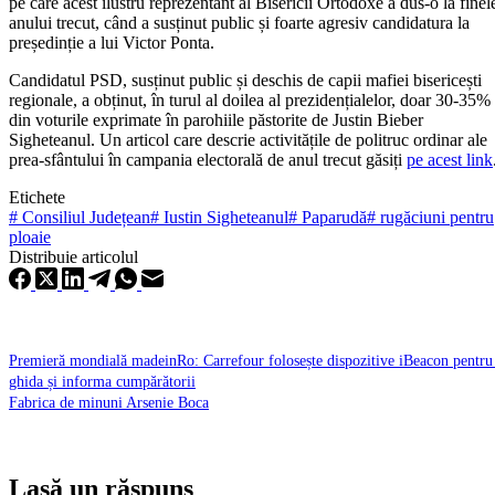
pe care acest ilustru reprezentant al Bisericii Ortodoxe a dus-o la finel
anului trecut, când a susținut public și foarte agresiv candidatura la
președinție a lui Victor Ponta.
Candidatul PSD, susținut public și deschis de capii mafiei bisericești
regionale, a obținut, în turul al doilea al prezidențialelor, doar 30-35%
din voturile exprimate în parohiile păstorite de Justin Bieber
Sigheteanul. Un articol care descrie activitățile de politruc ordinar ale
prea-sfântului în campania electorală de anul trecut găsiți
pe acest link
Etichete
#
Consiliul Județean
#
Iustin Sigheteanul
#
Paparudă
#
rugăciuni pentru
ploaie
Distribuie articolul
Premieră mondială madeinRo: Carrefour folosește dispozitive iBeacon pentru
ghida și informa cumpărătorii
Fabrica de minuni Arsenie Boca
Lasă un răspuns