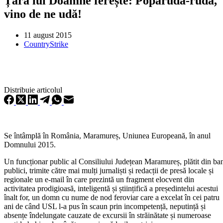
Țara lui Doamne ferește: Poparudă-rudă,
vino de ne udă!
11 august 2015
CountryStrike
Distribuie articolul
Se întâmplă în România, Maramureș, Uniunea Europeană, în anul
Domnului 2015.
Un funcționar public al Consiliului Județean Maramureș, plătit din ba
publici, trimite către mai mulți jurnaliști și redacții de presă locale și
regionale un e-mail în care prezintă un fragment elocvent din
activitatea prodigioasă, inteligentă și științifică a președintelui acestui
înalt for, un domn cu nume de nod feroviar care a excelat în cei patru
ani de când USL l-a pus în scaun prin incompetență, neputință și
absențe îndelungate cauzate de excursii în străinătate și numeroase