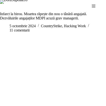
Sari
la
conținut
Infarct la birou. Moartea răpește din nou o tânără angajată.
Dezvăluirile angajaților MDPI acuză grav managerii.
5 octombrie 2024
CountryStrike
,
Hacking Work
11 comentarii