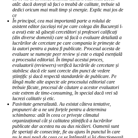
atât: dacă dorești să faci o treabă de calitate, trebuie să
dedici oricum mai mult timp și energie. Explic mai jos de
ce
În principal, cea mai importantă parte a rolului de
asistent editor (același rol pe care colega din București l-
a avut) este să găsești cercetători și profesori calificați
(din diverse domenii) care să facă o evaluare detaliată a
lucrărilor de cercetare pe care compania le primește de
la autori pentru a putea fi publicate. Procesul acesta de
evaluare se numește peer review și este o etapă esențială
a procesului editorial. În timpul acestui proces,
evaluatorii (reviewers) verifică lucrările de cercetare și
stabilesc dacă ele sunt corecte din punct de vedere
științific și dacă respectă standardele de publicare. Pe
lângă multe alte aspecte ale procesului editorial care
trebuie făcute, procesul de căutare a acestor evaluatori
este extrem de time-consuming, în special dacă vrei să
lucrezi calitativ și etic.
Pasivitate generalizată. Au existat câteva tentative,
propuneri de a ne uni forțele pentru a determina
schimbarea: atât în ceea ce privește climatul
organizațional cât și calitatea științifică a lucrărilor
publicate dar acestea nu au dus nicăieri. Oamenii sunt
fie speriați de consecințe, fie au ajuns în punctul în care
nu le mai pasă de ceea ce se întâmplă și își direcționează