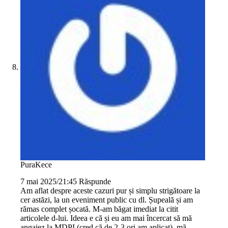
PuraKece
7 mai 2025/21:45
Răspunde
Am aflat despre aceste cazuri pur și simplu strigătoare la
cer astăzi, la un eveniment public cu dl. Șupeală și am
rămas complet șocată. M-am băgat imediat la citit
articolele d-lui. Ideea e că și eu am mai încercat să mă
angajez la MDPI (cred că de 2-3 ori am aplicat), mă