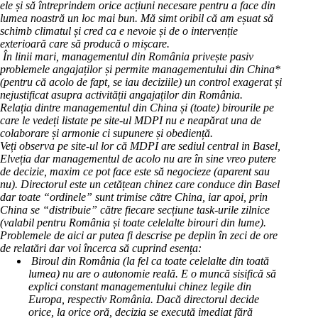
ele și să întreprindem orice acțiuni necesare pentru a face din
lumea noastră un loc mai bun. Mă simt oribil că am eșuat să
schimb climatul și cred ca e nevoie și de o intervenție
exterioară care să producă o mișcare.
În linii mari, managementul din România privește pasiv
problemele angajaților și permite managementului din China*
(pentru că acolo de fapt, se iau deciziile) un control exagerat și
nejustificat asupra activității angajaților din România.
Relația dintre managementul din China și (toate) birourile pe
care le vedeți listate pe site-ul MDPI nu e neapărat una de
colaborare și armonie ci supunere și obediență.
Veți observa pe site-ul lor că MDPI are sediul central in Basel,
Elveția dar managementul de acolo nu are în sine vreo putere
de decizie, maxim ce pot face este să negocieze (aparent sau
nu). Directorul este un cetățean chinez care conduce din Basel
dar toate “ordinele” sunt trimise către China, iar apoi, prin
China se “distribuie” către fiecare secțiune task-urile zilnice
(valabil pentru România și toate celelalte birouri din lume).
Problemele de aici ar putea fi descrise pe deplin în zeci de ore
de relatări dar voi încerca să cuprind esența:
Biroul din România (la fel ca toate celelalte din toată
lumea) nu are o autonomie reală. E o muncă sisifică să
explici constant managementului chinez legile din
Europa, respectiv România. Dacă directorul decide
orice, la orice oră, decizia se execută imediat fără