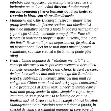
întrebări sau negocieri. Un exemplu este ceea ce s-a
întâmplat acum 2 ani, când
directorul a dat mesaj
întregii companii și ne-a transmis două variante: să
revenim la birou sau să ne dăm demisia
.
Managerii din Cluj/ București, respectiv majoritatea
group leaderilor din fiecare section sunt obedienți și
lipsiți de inițiativă pentru a lupta împotriva nedreptăților,
și protecția sănătății mentale a angajaților. Pare că
fiecare își protejează propriul spate. Oricum, cine “iese
din linie”, fie se mută pe alt departament, fie pleacă la
un moment dat. Deci nu se mai luptă nimeni pentru
schimbare, sau cine vrea să o facă, nu își poate găsi
aliați
Pentru China noțiunea de “sănătate mentală” e un
concept abstract și nu se pot avea asemenea discuții cu
echipele jurnalelor științifice din China. Ei sunt cei care,
de fapt lucrează cel mai mult cu colegii din România.
Repet și subliniez: se lucrează zilnic cel mai mult cu
colegii din China care alocă task uri și apoi controlează
zilnic fiecare pas al acelui task. Uneori te întrebi care e
rolul unui group leader în afara simplelor rapoarte pe
care trebuie să le facă sau să te întrebe de ce nu e
finalizat task-ul. Ceea ce oricum colegii chinezi fac zilnic.
Managementul din România pare a fi doar o fațadă, în
special de când s-a schimbat managerul care pare că