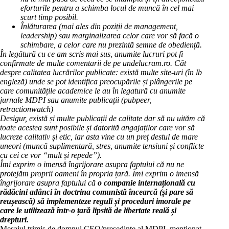
eforturile pentru a schimba locul de muncă în cel mai
scurt timp posibil.
Înlăturarea (mai ales din poziții de management,
leadership) sau marginalizarea celor care vor să facă o
schimbare, a celor care nu prezintă semne de obediență.
În legătură cu ce am scris mai sus, anumite lucruri pot fi
confirmate de multe comentarii de pe undelucram.ro. Cât
despre calitatea lucrărilor publicate: există multe site-uri (în lb
engleză) unde se pot identifica preocupările și plângerile pe
care comunitățile academice le au în legatură cu anumite
jurnale MDPI sau anumite publicații (pubpeer,
retractionwatch)
Desigur, există și multe publicații de calitate dar să nu uităm că
toate acestea sunt posibile și datorită angajaților care vor să
lucreze calitativ și etic, iar asta vine cu un preț destul de mare
uneori (muncă suplimentară, stres, anumite tensiuni și conflicte
cu cei ce vor “mult și repede”).
Îmi exprim o imensă îngrijorare asupra faptului că nu ne
protejăm proprii oameni în propria țară. Îmi exprim o imensă
îngrijorare asupra faptului că
o companie internațională cu
rădăcini adânci în doctrina comunistă încearcă (și pare să
reușească) să implementeze reguli și proceduri imorale pe
care le utilizează într-o țară lipsită de libertate reală și
drepturi.
Mesajul trimis de domnul CEO/președinte al MDPI, menționat