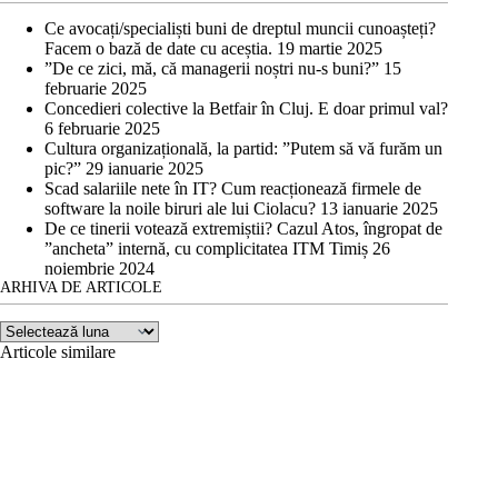
Ce avocați/specialiști buni de dreptul muncii cunoașteți?
Facem o bază de date cu aceștia.
19 martie 2025
”De ce zici, mă, că managerii noștri nu-s buni?”
15
februarie 2025
Concedieri colective la Betfair în Cluj. E doar primul val?
6 februarie 2025
Cultura organizațională, la partid: ”Putem să vă furăm un
pic?”
29 ianuarie 2025
Scad salariile nete în IT? Cum reacționează firmele de
software la noile biruri ale lui Ciolacu?
13 ianuarie 2025
De ce tinerii votează extremiștii? Cazul Atos, îngropat de
”ancheta” internă, cu complicitatea ITM Timiș
26
noiembrie 2024
ARHIVA DE ARTICOLE
Arhiva
de
Articole similare
articole