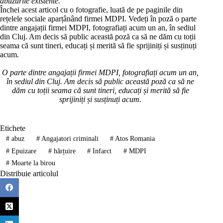
abuzurile existente.
Închei acest articol cu o fotografie, luată de pe paginile din
rețelele sociale aparțânând firmei MDPI. Vedeți în poză o parte
dintre angajații firmei MDPI, fotografiați acum un an, în sediul
din Cluj. Am decis să public această poză ca să ne dăm cu toții
seama că sunt tineri, educați și merită să fie sprijiniți și susținuți
acum.
O parte dintre angajații firmei MDPI, fotografiați acum un an,
în sediul din Cluj. Am decis să public această poză ca să ne
dăm cu toții seama că sunt tineri, educați și merită să fie
sprijiniți și susținuți acum.
Etichete
#
abuz
#
Angajatori criminali
#
Atos Romania
#
Epuizare
#
hărțuire
#
Infarct
#
MDPI
#
Moarte la birou
Distribuie articolul