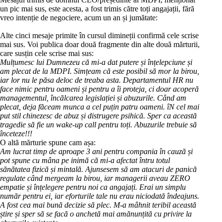
un pic mai sus, este acesta, a fost trimis către toți angajații, fără
vreo intenție de negociere, acum un an și jumătate:
Alte cinci mesaje primite în cursul dimineții confirmă cele scrise
mai sus. Voi publica doar două fragmente din alte două mărturii,
care susțin cele scrise mai sus:
Mulțumesc lui Dumnezeu că mi-a dat putere și înțelepciune și
am plecat de la MDPI. Simțeam că este posibil să mor la birou,
iar lor nu le păsa deloc de treaba asta. Departamentul HR nu
face nimic pentru oameni și pentru a îi proteja, ci doar acoperă
managementul, încălcarea legislației și abuzurile. Când am
plecat, deja făceam munca a cel puțin patru oameni. îN cel mai
put stil chinezesc de abuz și distrugere psihică. Sper ca această
tragedie să fie un wake-up call pentru toți. Abuzurile trebuie să
înceteze!!!
O altă mărturie spune cam așa:
Am lucrat timp de aproape 3 ani pentru compania în cauză și
pot spune cu mâna pe inimă că mi-a afectat întru totul
sănătatea fizică și mintală. Ajunsesem să am atacuri de panică
regulate când mergeam la birou, iar managerii aveau ZERO
empatie și înțelegere pentru noi ca angajați. Erai un simplu
număr pentru ei, iar eforturile tale nu erau niciodată îndeajuns.
A fost cea mai bună decizie să plec. M-a mâhnit teribil această
știre și sper să se facă o anchetă mai amănunțită cu privire la