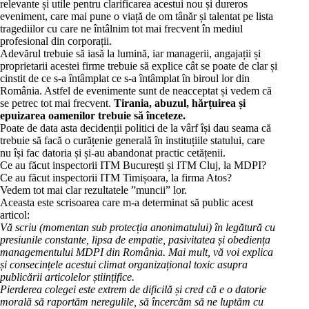
relevante și utile pentru clarificarea acestui nou și dureros
eveniment, care mai pune o viață de om tânăr și talentat pe lista
tragediilor cu care ne întâlnim tot mai frecvent în mediul
profesional din corporații.
Adevărul trebuie să iasă la lumină, iar managerii, angajații și
proprietarii acestei firme trebuie să explice cât se poate de clar și
cinstit de ce s-a întâmplat ce s-a întâmplat în biroul lor din
România. Astfel de evenimente sunt de neacceptat și vedem că
se petrec tot mai frecvent.
Tirania, abuzul, hărțuirea și
epuizarea oamenilor trebuie să înceteze.
Poate de data asta decidenții politici de la vârf își dau seama că
trebuie să facă o curățenie generală în instituțiile statului, care
nu își fac datoria și și-au abandonat practic cetățenii.
Ce au făcut inspectorii ITM București și ITM Cluj, la MDPI?
Ce au făcut inspectorii ITM Timișoara, la firma Atos?
Vedem tot mai clar rezultatele ”muncii” lor.
Aceasta este scrisoarea care m-a determinat să public acest
articol:
Vă scriu (momentan sub protecția anonimatului) în legătură cu
presiunile constante, lipsa de empatie, pasivitatea și obediența
managementului MDPI din România. Mai mult, vă voi explica
și consecințele acestui climat organizațional toxic asupra
publicării articolelor științifice.
Pierderea colegei este extrem de dificilă și cred că e o datorie
morală să raportăm neregulile, să încercăm să ne luptăm cu