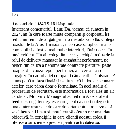
Lav
9 octombrie 2024/19:16
Răspunde
Interesant comentariul, Laur. Da, tocmai că suntem in
2024, an în care foarte multe companii și corporații îsi
reduc numărul de angați printr-o metodă sau alta. Colega
noastră de la Atos Timișoara, încercase să aplice în alte
companii și a fost la mai multe interviuri, fără succes, în
mod evident. Un alt coleg din aceeași echipă, redus de la
rolul de delivery manager la angajat neperformant, pe
bench din cauza a nenumărate contracte pierdute, peste
noapte, din cauza reputației firmei, a încercat să se
angajeze în cadrul altei companii căutate din Timișoara. A
ajuns până în faza finală și s-a trezit că in loc de semnarea
actelor, care părea doar o formalitate, în acel stadiu al
procesului de recrutare, este informat că a fost ales un alt
candidat. Motivul? Managerul actual din Atos a oferit
feedback negativ deși este conștient că acest coleg este
una dintre resursele de care departamentul are nevoie să
se elibereze. Uman și moral era să ofere o recomandare
obiectivă, în condițiile în care clienții acestui coleg îi
oferiseră suficiente aprecieri pentru activitatea sa.