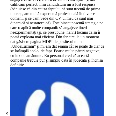
calificam perfect, însă candidatura mi-a fost respinsă
(bănuiesc că din cauza faptului că sunt trecută de prima
tinerețe, am multă experiență profesională în diverse
domenii și se cam vede din CV-ul meu că sunt mai
dinamică și nestatornică). Este binecunoscută strategia pe
care o aplică multe companii: să angajeze tineri
neexperimentați (și, se presupune, naivi) tocmai ca să îi
poată exploata mai eficient. Din fericire, la un moment
dat găsisem pagina MDPI de pe site-ul numit
„UndeLucrăm” și mi-am dat seama cât se poate de clar ce
se întâmplă acolo, de fapt. Foarte multe păreri negative,
cu lux de amănunte. Eu personal cred că această
companie trebuie pur și simplu dată în judecată și închisă
definitiv.