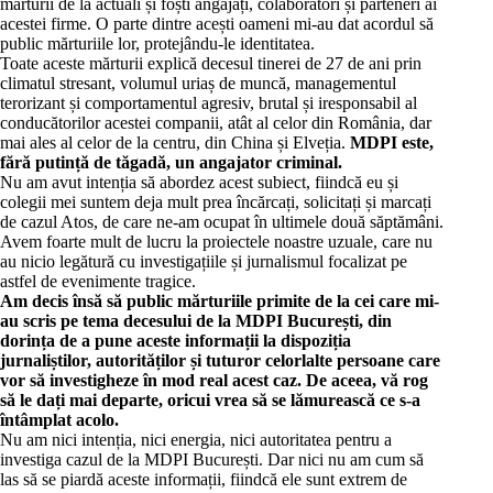
mărturii de la actuali și foști angajați, colaboratori și parteneri ai
acestei firme. O parte dintre acești oameni mi-au dat acordul să
public mărturiile lor, protejându-le identitatea.
Toate aceste mărturii explică decesul tinerei de 27 de ani prin
climatul stresant, volumul uriaș de muncă, managementul
terorizant și comportamentul agresiv, brutal și iresponsabil al
conducătorilor acestei companii, atât al celor din România, dar
mai ales al celor de la centru, din China și Elveția.
MDPI este,
fără putință de tăgadă, un angajator criminal.
Nu am avut intenția să abordez acest subiect, fiindcă eu și
colegii mei suntem deja mult prea încărcați, solicitați și marcați
de cazul Atos, de care ne-am ocupat în ultimele două săptămâni.
Avem foarte mult de lucru la proiectele noastre uzuale, care nu
au nicio legătură cu investigațiile și jurnalismul focalizat pe
astfel de evenimente tragice.
Am decis însă să public mărturiile primite de la cei care mi-
au scris pe tema decesului de la MDPI București, din
dorința de a pune aceste informații la dispoziția
jurnaliștilor, autorităților și tuturor celorlalte persoane care
vor să investigheze în mod real acest caz.
De aceea, vă rog
să le dați mai departe, oricui vrea să se lămurească ce s-a
întâmplat acolo.
Nu am nici intenția, nici energia, nici autoritatea pentru a
investiga cazul de la MDPI București. Dar nici nu am cum să
las să se piardă aceste informații, fiindcă ele sunt extrem de