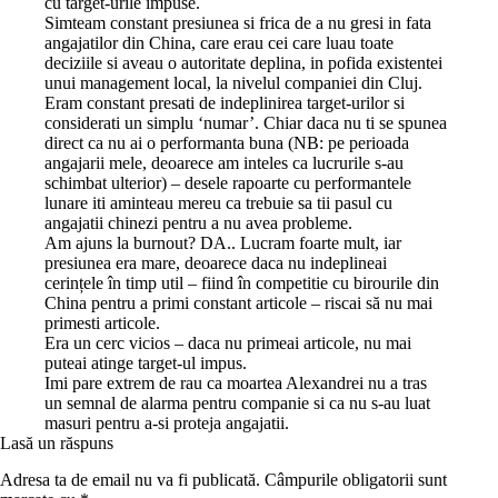
cu target-urile impuse.
Simteam constant presiunea si frica de a nu gresi in fata
angajatilor din China, care erau cei care luau toate
deciziile si aveau o autoritate deplina, in pofida existentei
unui management local, la nivelul companiei din Cluj.
Eram constant presati de indeplinirea target-urilor si
considerati un simplu ‘numar’. Chiar daca nu ti se spunea
direct ca nu ai o performanta buna (NB: pe perioada
angajarii mele, deoarece am inteles ca lucrurile s-au
schimbat ulterior) – desele rapoarte cu performantele
lunare iti aminteau mereu ca trebuie sa tii pasul cu
angajatii chinezi pentru a nu avea probleme.
Am ajuns la burnout? DA.. Lucram foarte mult, iar
presiunea era mare, deoarece daca nu indeplineai
cerințele în timp util – fiind în competitie cu birourile din
China pentru a primi constant articole – riscai să nu mai
primesti articole.
Era un cerc vicios – daca nu primeai articole, nu mai
puteai atinge target-ul impus.
Imi pare extrem de rau ca moartea Alexandrei nu a tras
un semnal de alarma pentru companie si ca nu s-au luat
masuri pentru a-si proteja angajatii.
Lasă un răspuns
Adresa ta de email nu va fi publicată.
Câmpurile obligatorii sunt