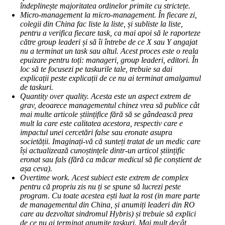
îndeplinește majoritatea ordinelor primite cu strictețe.
Micro-management la micro-management. În fiecare zi,
colegii din China fac liste la liste, și subliste la liste,
pentru a verifica fiecare task, ca mai apoi să le raporteze
către group leaderi și să îi întrebe de ce X sau Y angajat
nu a terminat un task sau altul. Acest proces este o reala
epuizare pentru toți: manageri, group leaderi, editori. În
loc să te focusezi pe taskurile tale, trebuie sa dai
explicații peste explicații de ce nu ai terminat amalgamul
de taskuri.
Quantity over quality. Acesta este un aspect extrem de
grav, deoarece managementul chinez vrea să publice cât
mai multe articole științifice fără să se gândească prea
mult la care este calitatea acestora, respectiv care e
impactul unei cercetări false sau eronate asupra
societății. Imaginați-vă că sunteți tratat de un medic care
își actualizează cunoștințele dintr-un articol științific
eronat sau fals (fără ca măcar medicul să fie conștient de
așa ceva).
Overtime work. Acest subiect este extrem de complex
pentru că propriu zis nu ți se spune să lucrezi peste
program. Cu toate acestea ești luat la rost (in mare parte
de managementul din China, și anumiți leaderi din RO
care au dezvoltat sindromul Hybris) și trebuie să explici
de ce nu ai terminat anumite taskuri. Mai mult decât