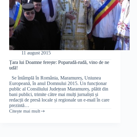
11 august 2015
Țara lui Doamne ferește: Poparudă-rudă, vino de ne
udă!
Se întâmplă în România, Maramureș, Uniunea
Europeană, în anul Domnului 2015. Un funcționar
public al Consiliului Județean Maramureș, plătit din
bani publici, trimite către mai mulți jurnaliști și
redacții de presă locale și regionale un e-mail în care
prezintă…
Citește mai mult
Țara
lui
Doamne
ferește:
Poparudă-