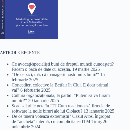
ARTICOLE RECENTE
Ce avocați/specialiști buni de dreptul muncii cunoașteți?
Facem o bază de date cu aceștia.
19 martie 2025
”De ce zici, mă, că managerii noștri nu-s buni?”
15
februarie 2025
Concedieri colective la Betfair în Cluj. E doar primul
val?
6 februarie 2025
Cultura organizațională, la partid: ”Putem să vă furăm
un pic?”
29 ianuarie 2025
Scad salariile nete în IT? Cum reacționează firmele de
software la noile biruri ale lui Ciolacu?
13 ianuarie 2025
De ce tinerii votează extremiștii? Cazul Atos, îngropat
de ”ancheta” internă, cu complicitatea ITM Timiș
26
noiembrie 2024