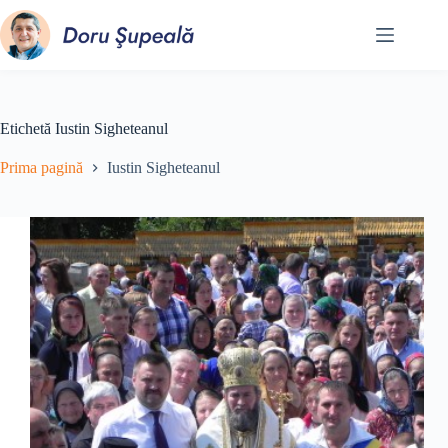
Sari
la
conținut
Etichetă
Iustin Sigheteanul
Prima pagină
Iustin Sigheteanul