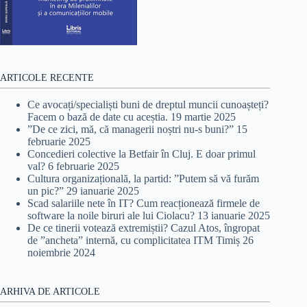
ARTICOLE RECENTE
Ce avocați/specialiști buni de dreptul muncii cunoașteți?
Facem o bază de date cu aceștia.
19 martie 2025
”De ce zici, mă, că managerii noștri nu-s buni?”
15
februarie 2025
Concedieri colective la Betfair în Cluj. E doar primul
val?
6 februarie 2025
Cultura organizațională, la partid: ”Putem să vă furăm
un pic?”
29 ianuarie 2025
Scad salariile nete în IT? Cum reacționează firmele de
software la noile biruri ale lui Ciolacu?
13 ianuarie 2025
De ce tinerii votează extremiștii? Cazul Atos, îngropat
de ”ancheta” internă, cu complicitatea ITM Timiș
26
noiembrie 2024
ARHIVA DE ARTICOLE