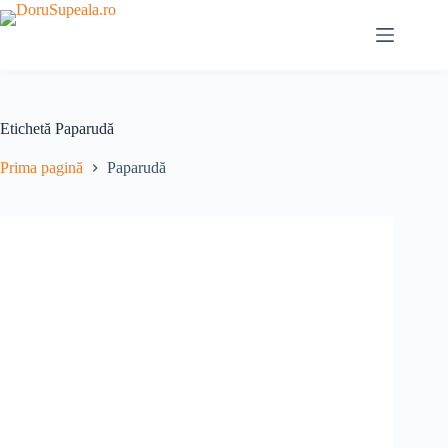
Sari
la
conținut
Etichetă
Paparudă
Prima pagină
Paparudă