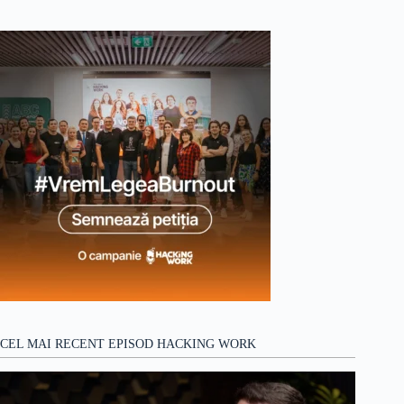
Niciun
de
rezultat
ne
udă!
CEL MAI RECENT EPISOD HACKING WORK