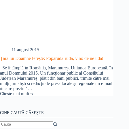
11 august 2015
Țara lui Doamne ferește: Poparudă-rudă, vino de ne udă!
Se întâmplă în România, Maramureș, Uniunea Europeană, în
anul Domnului 2015. Un funcționar public al Consiliului
Județean Maramureș, plătit din bani publici, trimite către mai
mulți jurnaliști și redacții de presă locale și regionale un e-mail
în care prezintă…
Citește mai mult
Țara
lui
Doamne
ferește:
CINE CAUTĂ GĂSEȘTE
Poparudă-
rudă,
vino