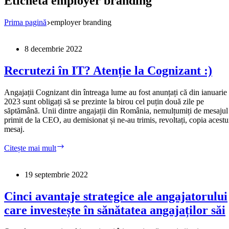
Etichetă
employer branding
Prima pagină
employer branding
8 decembrie 2022
Recrutezi în IT? Atenție la Cognizant :)
Angajații Cognizant din întreaga lume au fost anunțați că din ianuarie
2023 sunt obligați să se prezinte la birou cel puțin două zile pe
săptămână. Unii dintre angajații din România, nemulțumiți de mesajul
primit de la CEO, au demisionat și ne-au trimis, revoltați, copia acestu
mesaj.
Recrutezi
Citește mai mult
în
IT?
Atenție
19 septembrie 2022
la
Cognizant
Cinci avantaje strategice ale angajatorului
:)
care investește în sănătatea angajaților săi