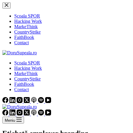
Sari
la
conținut
Școala SPOR
Hacking Work
MarkeThink
CountryStrike
FaithBook
Contact
Școala SPOR
Hacking Work
MarkeThink
CountryStrike
FaithBook
Contact
Meniu