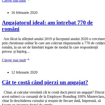
Citește mai mult
de
după
pandemie
16 februarie 2020
sunt
de
Angajatorul ideal: am întrebat 770 de
5
români
feluri,
spune
McKinsey.
Am făcut la sfârșitul anului 2019 și începutul anului 2020 o cercetare
Cum
prin chestionar online în care am colectat răspunsurile a 770 de cetățe
îi
români, la un set de întrebări legate de modul în care respondenții
atragi
privesc și înțeleg…
și
îi
Angajatorul
Citește mai mult
păstrezi?
ideal:
am
întrebat
12 februarie 2020
770
de
Cât te costă când pierzi un angajat?
români
Chiar, ai calculat vreodată cât te costă dacă pierzi un angajat? Discut
acest subiect cu cursanții de la Employer Branding 100% Masterclass,
chiar în deschiderea cursului și reușim de fiecare dată, împreună, să
facem un inventar destul de amplu…