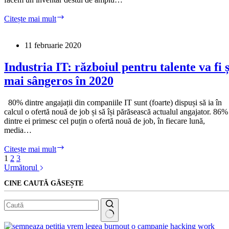
Cât
Citește mai mult
te
costă
când
11 februarie 2020
pierzi
un
Industria IT: războiul pentru talente va fi ș
angajat?
mai sângeros în 2020
80% dintre angajații din companiile IT sunt (foarte) dispuși să ia în
calcul o ofertă nouă de job și să își părăsească actualul angajator. 86%
dintre ei primesc cel puțin o ofertă nouă de job, în fiecare lună,
media…
Industria
Citește mai mult
IT:
1
2
3
războiul
Următorul
pentru
CINE CAUTĂ GĂSEȘTE
talente
va
fi
și
mai
Niciun