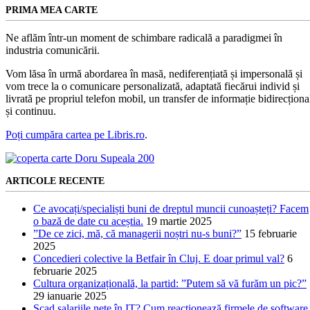
PRIMA MEA CARTE
Ne aflăm într-un moment de schimbare radicală a paradigmei în
industria comunicării.
Vom lăsa în urmă abordarea în masă, nediferențiată și impersonală și
vom trece la o comunicare personalizată, adaptată fiecărui individ și
livrată pe propriul telefon mobil, un transfer de informație bidirecționa
și continuu.
Poți cumpăra cartea pe Libris.ro
.
ARTICOLE RECENTE
Ce avocați/specialiști buni de dreptul muncii cunoașteți? Facem
o bază de date cu aceștia.
19 martie 2025
”De ce zici, mă, că managerii noștri nu-s buni?”
15 februarie
2025
Concedieri colective la Betfair în Cluj. E doar primul val?
6
februarie 2025
Cultura organizațională, la partid: ”Putem să vă furăm un pic?”
29 ianuarie 2025
Scad salariile nete în IT? Cum reacționează firmele de software