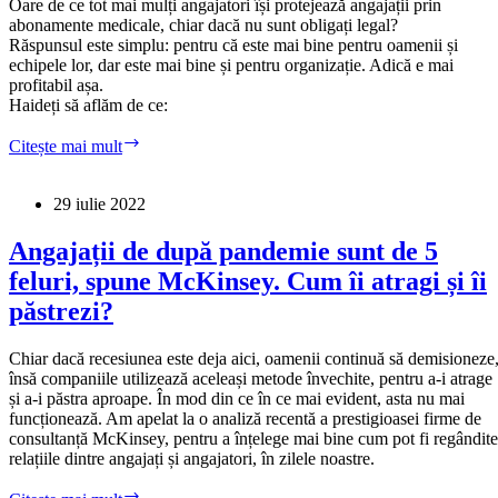
Oare de ce tot mai mulți angajatori își protejează angajații prin
abonamente medicale, chiar dacă nu sunt obligați legal?
Răspunsul este simplu: pentru că este mai bine pentru oamenii și
echipele lor, dar este mai bine și pentru organizație. Adică e mai
profitabil așa.
Haideți să aflăm de ce:
Cinci
Citește mai mult
avantaje
strategice
ale
29 iulie 2022
angajatorului
care
Angajații de după pandemie sunt de 5
investește
feluri, spune McKinsey. Cum îi atragi și îi
în
sănătatea
păstrezi?
angajaților
săi
Chiar dacă recesiunea este deja aici, oamenii continuă să demisioneze
însă companiile utilizează aceleași metode învechite, pentru a-i atrage
și a-i păstra aproape. În mod din ce în ce mai evident, asta nu mai
funcționează. Am apelat la o analiză recentă a prestigioasei firme de
consultanță McKinsey, pentru a înțelege mai bine cum pot fi regândite
relațiile dintre angajați și angajatori, în zilele noastre.
Angajații