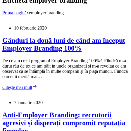
Etichetă
employer branding
Prima pagină
employer branding
10 februarie 2020
Gânduri la două luni de când am început
Employer Branding 100%
De ce am creat programul Employer Branding 100%? Fiindcă m-a
durut rău de tot ce am trăit în unele organizații și m-a revoltat ce am
observat că se întâmplă în multe companii și în piața muncii. Fiindcă
oamenii merită mai…
Gânduri
Citește mai mult
la
două
luni
7 ianuarie 2020
de
când
Anti-Employer Branding: recrutorii
am
agresivi și disperați compromit reputația
început
Employer
firmelor