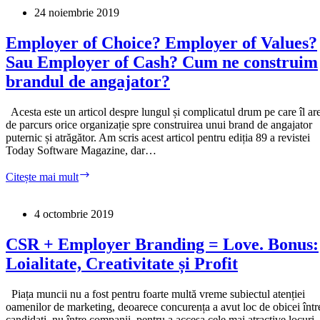
Employer
24 noiembrie 2019
Branding,
România,
Employer of Choice? Employer of Values?
2019:
Sau Employer of Cash? Cum ne construim
mai
e
brandul de angajator?
foarte
mult
Acesta este un articol despre lungul și complicatul drum pe care îl ar
până
de parcurs orice organizație spre construirea unui brand de angajator
departe.
puternic și atrăgător. Am scris acest articol pentru ediția 89 a revistei
Today Software Magazine, dar…
Employer
Citește mai mult
of
Choice?
Employer
4 octombrie 2019
of
Values?
CSR + Employer Branding = Love. Bonus:
Sau
Loialitate, Creativitate și Profit
Employer
of
Cash?
Piața muncii nu a fost pentru foarte multă vreme subiectul atenției
Cum
oamenilor de marketing, deoarece concurența a avut loc de obicei într
ne
candidați, nu între companii, pentru a accesa cele mai atractive locuri