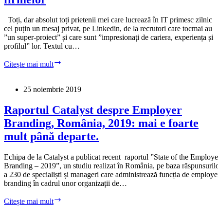
Branding
100%
Toți, dar absolut toți prietenii mei care lucrează în IT primesc zilnic
cel puțin un mesaj privat, pe Linkedin, de la recrutori care tocmai au
”un super-proiect” și care sunt ”impresionați de cariera, experiența și
profilul” lor. Textul cu…
Anti-
Citește mai mult
Employer
Branding:
recrutorii
25 noiembrie 2019
agresivi
și
Raportul Catalyst despre Employer
disperați
Branding, România, 2019: mai e foarte
compromit
reputația
mult până departe.
firmelor
Echipa de la Catalyst a publicat recent raportul ”State of the Employe
Branding – 2019”, un studiu realizat în România, pe baza răspunsuril
a 230 de specialiști și manageri care administrează funcția de employe
branding în cadrul unor organizații de…
Raportul
Citește mai mult
Catalyst
despre