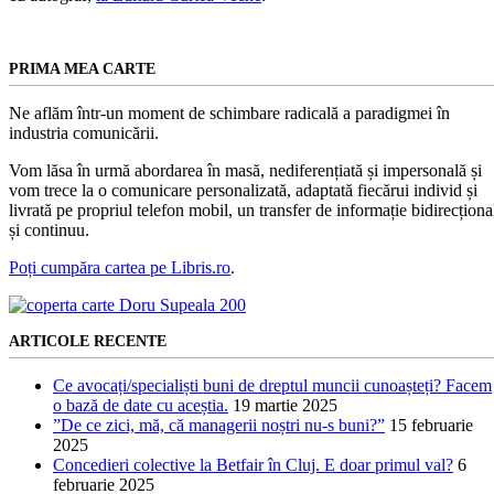
PRIMA MEA CARTE
Ne aflăm într-un moment de schimbare radicală a paradigmei în
industria comunicării.
Vom lăsa în urmă abordarea în masă, nediferențiată și impersonală și
vom trece la o comunicare personalizată, adaptată fiecărui individ și
livrată pe propriul telefon mobil, un transfer de informație bidirecționa
și continuu.
Poți cumpăra cartea pe Libris.ro
.
ARTICOLE RECENTE
Ce avocați/specialiști buni de dreptul muncii cunoașteți? Facem
o bază de date cu aceștia.
19 martie 2025
”De ce zici, mă, că managerii noștri nu-s buni?”
15 februarie
2025
Concedieri colective la Betfair în Cluj. E doar primul val?
6
februarie 2025