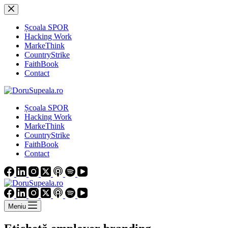
Sari
la
conținut
Școala SPOR
Hacking Work
MarkeThink
CountryStrike
FaithBook
Contact
Școala SPOR
Hacking Work
MarkeThink
CountryStrike
FaithBook
Contact
Meniu