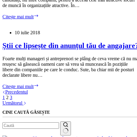
construim
de muncă în organizațiile atractive. În…
brandul
de
CSR
Citește mai mult
angajator?
+
Employer
Branding
10 iulie 2018
=
Love.
Știi ce lipsește din anunțul tău de angajare
Bonus:
Loialitate,
Foarte mulți manageri și antreprenori se plâng de ceva vreme că nu m
Creativitate
reușesc să găsească oameni care să vrea să muncească în pozițiile
și
libere din companiile pe care le conduc. Sute, ba chiar mii de posturi
Profit
declarate libere nu…
Știi
Citește mai mult
ce
Precedentul
lipsește
1
2
3
din
Următorul
anunțul
CINE CAUTĂ GĂSEȘTE
tău
de
angajare?