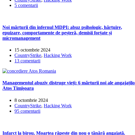
5 comentarii
Noi mărturii din infernul MDPI: abuz psihologic, hărțuire,
epuizare, comportamente de peșteră, demisii forțate și
micromanagement
15 octombrie 2024
CountryStrike
,
Hacking Work
13 comentarii
Managementul abuziv distruge vieți: 6 mărturii noi ale angajațilo
Atos Timișoara
8 octombrie 2024
CountryStrike
,
Hacking Work
95 comentarii
Infarct la birou. Moartea răpește din nou o tânără angajată.