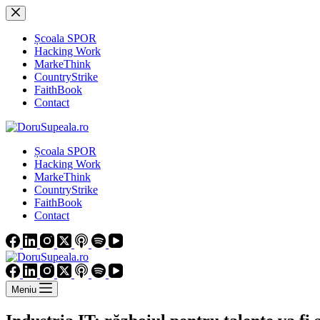
Sari
la
conținut
Școala SPOR
Hacking Work
MarkeThink
CountryStrike
FaithBook
Contact
Școala SPOR
Hacking Work
MarkeThink
CountryStrike
FaithBook
Contact
Meniu