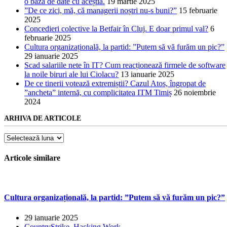
o bază de date cu aceștia.
19 martie 2025
”De ce zici, mă, că managerii noștri nu-s buni?”
15 februarie
2025
Concedieri colective la Betfair în Cluj. E doar primul val?
6
februarie 2025
Cultura organizațională, la partid: ”Putem să vă furăm un pic?”
29 ianuarie 2025
Scad salariile nete în IT? Cum reacționează firmele de software
la noile biruri ale lui Ciolacu?
13 ianuarie 2025
De ce tinerii votează extremiștii? Cazul Atos, îngropat de
”ancheta” internă, cu complicitatea ITM Timiș
26 noiembrie
2024
ARHIVA DE ARTICOLE
Arhiva
de
articole
Articole similare
Cultura organizațională, la partid: ”Putem să vă furăm un pic?”
29 ianuarie 2025
CountryStrike
,
Hacking Work