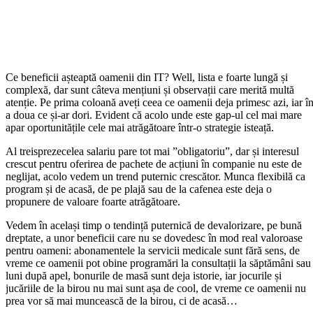
Ce beneficii așteaptă oamenii din IT? Well, lista e foarte lungă și
complexă, dar sunt câteva mențiuni și observații care merită multă
atenție. Pe prima coloană aveți ceea ce oamenii deja primesc azi, iar î
a doua ce și-ar dori. Evident că acolo unde este gap-ul cel mai mare
apar oportunitățile cele mai atrăgătoare într-o strategie isteață.
Al treisprezecelea salariu pare tot mai ”obligatoriu”, dar și interesul
crescut pentru oferirea de pachete de acțiuni în companie nu este de
neglijat, acolo vedem un trend puternic crescător. Munca flexibilă ca
program și de acasă, de pe plajă sau de la cafenea este deja o
propunere de valoare foarte atrăgătoare.
Vedem în același timp o tendință puternică de devalorizare, pe bună
dreptate, a unor beneficii care nu se dovedesc în mod real valoroase
pentru oameni: abonamentele la servicii medicale sunt fără sens, de
vreme ce oamenii pot obine programări la consultații la săptămâni sau
luni după apel, bonurile de masă sunt deja istorie, iar jocurile și
jucăriile de la birou nu mai sunt așa de cool, de vreme ce oamenii nu
prea vor să mai muncească de la birou, ci de acasă…