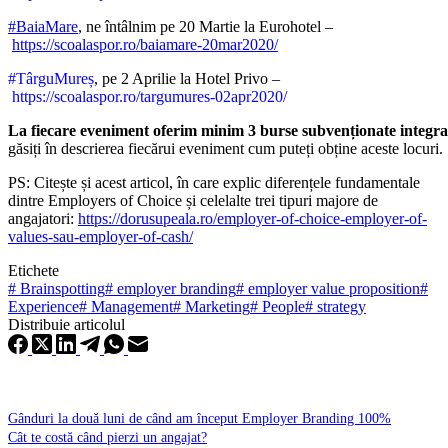
#
BaiaMare
, ne întâlnim pe 20 Martie la Eurohotel –
https://scoalaspor.ro/baiamare-20mar2020/
#TârguMureș
, pe 2 Aprilie la Hotel Privo –
https://scoalaspor.ro/targumures-02apr2020/
La fiecare eveniment oferim minim 3 burse subvenționate integra
găsiți în descrierea fiecărui eveniment cum puteți obține aceste locuri.
PS: Citește și acest articol, în care explic diferențele fundamentale
dintre Employers of Choice și celelalte trei tipuri majore de
angajatori:
https://dorusupeala.ro/employer-of-choice-employer-of-
values-sau-employer-of-cash/
Etichete
#
Brainspotting
#
employer branding
#
employer value proposition
#
Experience
#
Management
#
Marketing
#
People
#
strategy
Distribuie articolul
Gânduri la două luni de când am început Employer Branding 100%
Cât te costă când pierzi un angajat?