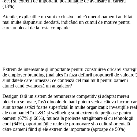
(8%) și, extrem de important, posibilitățile de avansare în carieră
(13%).
Atenție, explicațiile nu sunt exclusive, adică uneori oamenii au bifat
mai multe răspunsuri deodată, indicând un cumul de motive pentru
care au plecat de la fosta companie.
Extrem de interesante și importante pentru construirea oricărei strategi
de employer branding (mai ales în faza definrii propunerii de valoare!
sunt datele care urmează: ce contează cel mai mult pentru oameni
atunci când evaluează un angajator?
Desigur, fără un sistem de remunerare competitiv și adaptat mereu
pieței nu se poate, însă dincolo de bani putem vedea câteva lucruri car
sunt tratate astăzi foarte superficial în multe organizații: investițiile rea
ale companiei în L&D și wellbeing sunt extrem de prețioase pentru
oameni (67% și 68%), munca la proiecte atrăgătoare și cu tehnologii
cool (64%), oportunitățile reale de promovare și o cultură orientată
către oameni fiind și ele extrem de importante (aproape de 50%).