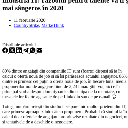
Industria IT: războiul pentru talente va fi ș
mai sângeros în 2020
11 februarie 2020
CountryStrike
,
MarkeThink
Distribuie articolul
80% dintre angajații din companiile IT sunt (foarte) dispuși să ia în
calcul o ofertă nouă de job și să își părăsească actualul angajator. 86%
dintre ei primesc cel puțin o ofertă nouă de job, în fiecare lună, media
propunerilor noi de angajare fiind de 2,23 lunar. Știți voi, aici e în
principal vorba despre domnișoarele din echipa de la recrutare, cu
mesajele lor foarte agasante de pe Linkedin sau de pe e-mail 🙂
Totuși, numărul reieșit din studiu li se pare mic multor prieteni din IT,
care primesc aproape zilnic câte o propunere. Probabil că studiul ia în
calcul doar ofertele de angajare propriu-zise rezultate din negocieri, n
și tentativele de a deschide o negociere.