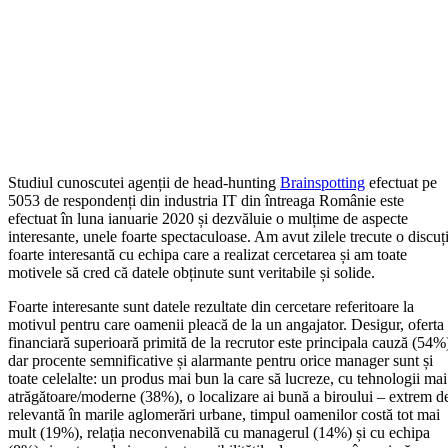
Studiul cunoscutei agenții de head-hunting
Brainspotting
efectuat pe
5053 de respondenți din industria IT din întreaga Românie este
efectuat în luna ianuarie 2020 și dezvăluie o mulțime de aspecte
interesante, unele foarte spectaculoase. Am avut zilele trecute o discuț
foarte interesantă cu echipa care a realizat cercetarea și am toate
motivele să cred că datele obținute sunt veritabile și solide.
Foarte interesante sunt datele rezultate din cercetare referitoare la
motivul pentru care oamenii pleacă de la un angajator. Desigur, oferta
financiară superioară primită de la recrutor este principala cauză (54%
dar procente semnificative și alarmante pentru orice manager sunt și
toate celelalte: un produs mai bun la care să lucreze, cu tehnologii mai
atrăgătoare/moderne (38%), o localizare ai bună a biroului – extrem d
relevantă în marile aglomerări urbane, timpul oamenilor costă tot mai
mult (19%), relația neconvenabilă cu managerul (14%) și cu echipa