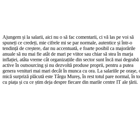
Ajungem și la salarii, aici nu o să fac comentarii, ci vă las pe voi să
spuneți ce credeți, mie cifrele mi se par normale, autentice și într-o
tendință de creștere, dar nu accentuată, e foarte posibil ca majorările
anuale să nu mai fie atât de mari pe viitor sau chiar să stea în marja
inflației, atâta vreme cât organizațiile din sector sunt încă mai degrabă
active în outsourcing și nu dezvoltă produse proprii, pentru a putea
genera venituri mai mari decât în munca cu ora. La salariile pe orașe, 
mică surpriză plăcută este Târgu Mureș, în rest totul pare normal, în t
cu piața și cu ce știm deja despre fiecare din marile centre IT ale țării.