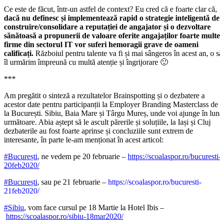
Ce este de făcut, într-un astfel de context? Eu cred că e foarte clar că,
dacă nu definesc și implementează rapid o strategie inteligentă de
construire/consolidare a reputației de angajator și o dezvoltare
sănătoasă a propunerii de valoare oferite angajaților foarte multe
firme din sectorul IT vor suferi hemoragii grave de oameni
calificați.
Războiul pentru talente va fi și mai sângeros în acest an, o s
îl urmărim împreună cu multă atenție și îngrijorare 🙂
***
Am pregătit o sinteză a rezultatelor Brainspotting și o dezbatere a
acestor date pentru participanții la Employer Branding Masterclass de
la București. Sibiu, Baia Mare și Târgu Mureș, unde voi ajunge în lun
următoare. Abia aștept să le ascult părerile și soluțiile, la Iași și Cluj
dezbaterile au fost foarte aprinse și concluziile sunt extrem de
interesante, în parte le-am menționat în acest articol:
#
București
, ne vedem pe 20 februarie –
https://scoalaspor.ro/bucuresti
20feb2020/
#
București
, sau pe 21 februarie –
https://scoalaspor.ro/bucuresti-
21feb2020/
#
Sibiu
, vom face cursul pe 18 Martie la Hotel Ibis –
https://scoalaspor.ro/sibiu-18mar2020/