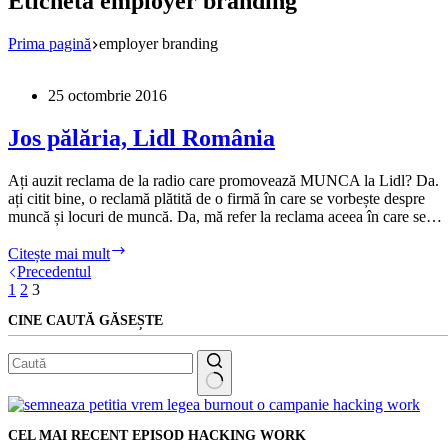
Etichetă
employer branding
Prima pagină
employer branding
25 octombrie 2016
Jos pălăria, Lidl România
Ați auzit reclama de la radio care promovează MUNCA la Lidl? Da.
ați citit bine, o reclamă plătită de o firmă în care se vorbește despre
muncă și locuri de muncă. Da, mă refer la reclama aceea în care se…
Jos
Citește mai mult
pălăria,
Precedentul
Lidl
1
2
3
România
CINE CAUTĂ GĂSEȘTE
Niciun
rezultat
CEL MAI RECENT EPISOD HACKING WORK