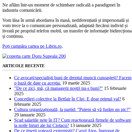
Ne aflăm într-un moment de schimbare radicală a paradigmei în
industria comunicării.
Vom lăsa în urmă abordarea în masă, nediferențiată și impersonală și
vom trece la o comunicare personalizată, adaptată fiecărui individ și
livrată pe propriul telefon mobil, un transfer de informație bidirecționa
și continuu.
Poți cumpăra cartea pe Libris.ro
.
ARTICOLE RECENTE
Ce avocați/specialiști buni de dreptul muncii cunoașteți? Facem
o bază de date cu aceștia.
19 martie 2025
”De ce zici, mă, că managerii noștri nu-s buni?”
15 februarie
2025
Concedieri colective la Betfair în Cluj. E doar primul val?
6
februarie 2025
Cultura organizațională, la partid: ”Putem să vă furăm un pic?”
29 ianuarie 2025
Scad salariile nete în IT? Cum reacționează firmele de software
la noile biruri ale lui Ciolacu?
13 ianuarie 2025
De ce tinerii votează extremiștii? Cazul Atos, îngropat de