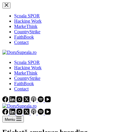
Sari
la
conținut
Școala SPOR
Hacking Work
MarkeThink
CountryStrike
FaithBook
Contact
Școala SPOR
Hacking Work
MarkeThink
CountryStrike
FaithBook
Contact
Meniu