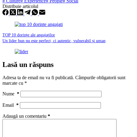
#
Culture
#
Experience
#
People
#
Social
Distribuie articolul
TOP 10 dorințe ale angajaților
Un lider bun nu este perfect, ci autentic, vulnerabil și uman
Lasă un răspuns
Adresa ta de email nu va fi publicată.
Câmpurile obligatorii sunt
marcate cu
*
Nume
*
Email
*
Adaugă un comentariu
*