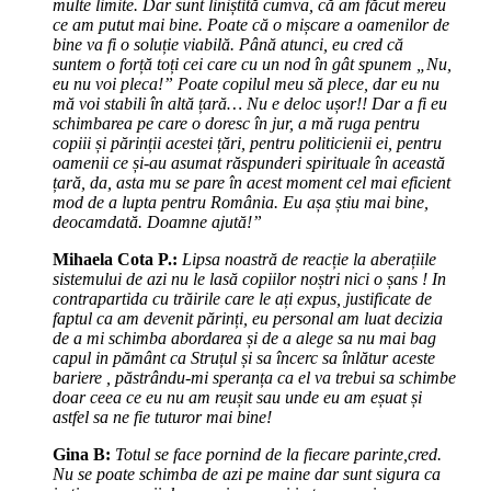
multe limite. Dar sunt liniștită cumva, că am făcut mereu
ce am putut mai bine. Poate că o mișcare a oamenilor de
bine va fi o soluție viabilă. Până atunci, eu cred că
suntem o forță toți cei care cu un nod în gât spunem „Nu,
eu nu voi pleca!” Poate copilul meu să plece, dar eu nu
mă voi stabili în altă țară… Nu e deloc ușor!! Dar a fi eu
schimbarea pe care o doresc în jur, a mă ruga pentru
copiii și părinții acestei țări, pentru politicienii ei, pentru
oamenii ce și-au asumat răspunderi spirituale în această
țară, da, asta mu se pare în acest moment cel mai eficient
mod de a lupta pentru România. Eu așa știu mai bine,
deocamdată. Doamne ajută!”
Mihaela Cota P.:
Lipsa noastră de reacție la aberațiile
sistemului de azi nu le lasă copiilor noștri nici o șans ! In
contrapartida cu trăirile care le ați expus, justificate de
faptul ca am devenit părinți, eu personal am luat decizia
de a mi schimba abordarea și de a alege sa nu mai bag
capul in pământ ca Struțul și sa încerc sa înlătur aceste
bariere , păstrându-mi speranța ca el va trebui sa schimbe
doar ceea ce eu nu am reușit sau unde eu am eșuat și
astfel sa ne fie tuturor mai bine!
Gina B:
Totul se face pornind de la fiecare parinte,cred.
Nu se poate schimba de azi pe maine dar sunt sigura ca