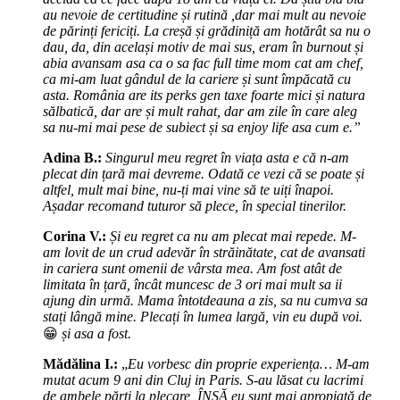
au nevoie de certitudine și rutină ,dar mai mult au nevoie
de părinți fericiți. La creșă și grădiniță am hotărât sa nu o
dau, da, din același motiv de mai sus, eram în burnout și
abia avansam asa ca o sa fac full time mom cat am chef,
ca mi-am luat gândul de la cariere și sunt împăcată cu
asta. România are its perks gen taxe foarte mici și natura
sălbatică, dar are și mult rahat, dar am zile în care aleg
sa nu-mi mai pese de subiect și sa enjoy life asa cum e.”
Adina B.:
Singurul meu regret în viața asta e că n-am
plecat din țară mai devreme. Odată ce vezi că se poate și
altfel, mult mai bine, nu-ți mai vine să te uiți înapoi.
Așadar recomand tuturor să plece, în special tinerilor.
Corina V.:
Și eu regret ca nu am plecat mai repede. M-
am lovit de un crud adevăr în străinătate, cat de avansati
in cariera sunt omenii de vârsta mea. Am fost atât de
limitata în țară, încât muncesc de 3 ori mai mult sa ii
ajung din urmă. Mama întotdeauna a zis, sa nu cumva sa
stați lângă mine. Plecați în lumea largă, vin eu după voi.
😁
și asa a fost.
Mădălina I.:
„
Eu vorbesc din proprie experiența… M-am
mutat acum 9 ani din Cluj in Paris. S-au lăsat cu lacrimi
de ambele părți la plecare, ÎNSĂ eu sunt mai apropiată de