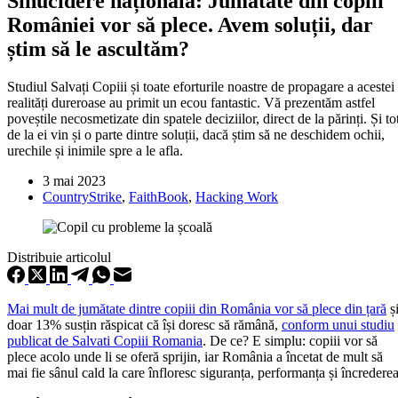
Sinucidere națională: Jumătate din copiii
României vor să plece. Avem soluții, dar
știm să le ascultăm?
Studiul Salvați Copiii și toate eforturile noastre de propagare a acestei
realități dureroase au primit un ecou fantastic. Vă prezentăm astfel
poveștile necosmetizate din spatele deciziilor, direct de la părinți. Și to
de la ei vin și o parte dintre soluții, dacă știm să ne deschidem ochii,
urechile și inimile spre a le afla.
3 mai 2023
CountryStrike
,
FaithBook
,
Hacking Work
Distribuie articolul
Mai mult de jumătate dintre copiii din România vor să plece din țară
ș
doar 13% susțin răspicat că își doresc să rămână,
conform unui studiu
publicat de Salvati Copiii Romania
. De ce? E simplu: copiii vor să
plece acolo unde li se oferă sprijin, iar România a încetat de mult să
mai fie sânul cald la care înfloresc siguranța, performanța și încrederea