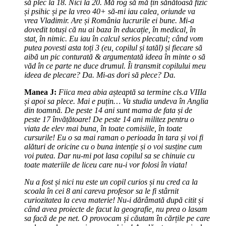
să plec la 18. Nici la 20. Mă rog să mă țin sănătoasă fizic
și psihic și pe la vreo 40+ să-mi iau calea, oriunde va
vrea Vladimir. Are și România lucrurile ei bune. Mi-a
dovedit totuși că nu ai baza în educație, în medical, în
stat, în nimic. Eu iau în calcul serios plecatul; când vom
putea povesti asta toți 3 (eu, copilul și tatăl) și fiecare să
aibă un pic conturată & argumentată ideea în minte o să
văd în ce parte ne duce drumul. Îi transmit copilului meu
ideea de plecare? Da. Mi-as dori să plece? Da.
Manea J:
Fiica mea abia așteaptă sa termine cls.a VIIIa
și apoi sa plece. Mai e puțin… Va studia undeva în Anglia
din toamnă. De peste 14 ani sunt mama de fata și de
peste 17 învățătoare! De peste 14 ani militez pentru o
viata de elev mai buna, în toate comisiile, în toate
cursurile! Eu o sa mai raman o perioada în tara și voi fi
alături de oricine cu o buna intenție și o voi susține cum
voi putea. Dar nu-mi pot lasa copilul sa se chinuie cu
toate materiile de liceu care nu-i vor folosi în viata!
Nu a fost și nici nu este un copil curios și nu cred ca la
scoala în cei 8 ani careva profesor sa le fi stârnit
curiozitatea la ceva materie! Nu-i dărâmată după citit și
când avea proiecte de facut la geografie, nu prea o lasam
sa facă de pe net. O provocam și căutam în cărțile pe care