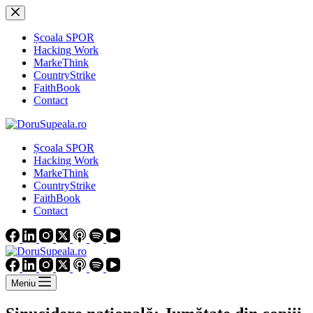
Sari
la
conținut
Școala SPOR
Hacking Work
MarkeThink
CountryStrike
FaithBook
Contact
Școala SPOR
Hacking Work
MarkeThink
CountryStrike
FaithBook
Contact
Meniu