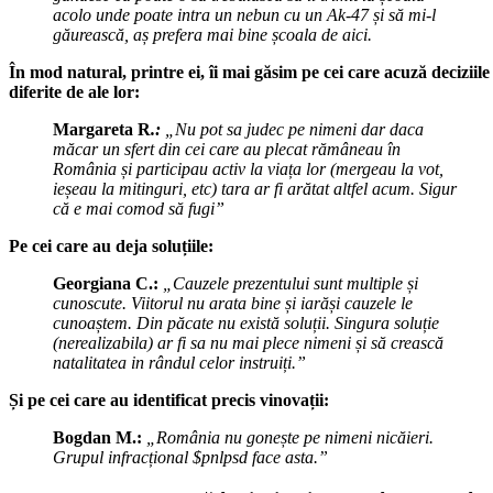
acolo unde poate intra un nebun cu un Ak-47 și să mi-l
găurească, aș prefera mai bine școala de aici.
În mod natural, printre ei, îi mai găsim pe cei care acuză deciziile
diferite de ale lor:
Margareta R
.:
„Nu pot sa judec pe nimeni dar daca
măcar un sfert din cei care au plecat rămâneau în
România și participau activ la viața lor (mergeau la vot,
ieșeau la mitinguri, etc) tara ar fi arătat altfel acum. Sigur
că e mai comod să fugi”
Pe cei care au deja soluțiile:
Georgiana C.:
„Cauzele prezentului sunt multiple și
cunoscute. Viitorul nu arata bine și iarăși cauzele le
cunoaștem. Din păcate nu există soluții. Singura soluție
(nerealizabila) ar fi sa nu mai plece nimeni și să crească
natalitatea in rândul celor instruiți.”
Și pe cei care au identificat precis vinovații:
Bogdan M.:
„România nu gonește pe nimeni nicăieri.
Grupul infracțional $pnlpsd face asta.”