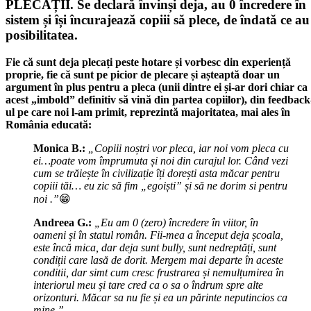
PLECAȚII. Se declară învinși deja, au 0 încredere în
sistem și își încurajează copiii să plece, de îndată ce au
posibilitatea.
Fie că sunt deja plecați peste hotare și vorbesc din experiență
proprie, fie că sunt pe picior de plecare și așteaptă doar un
argument în plus pentru a pleca (unii dintre ei și-ar dori chiar ca
acest „imbold” definitiv să vină din partea copiilor), din feedback
ul pe care noi l-am primit, reprezintă majoritatea, mai ales în
România educată:
Monica B.:
„Copiii noștri vor pleca, iar noi vom pleca cu
ei…poate vom împrumuta și noi din curajul lor. Când vezi
cum se trăiește în civilizație îți dorești asta măcar pentru
copiii tăi… eu zic să fim „egoiști” și să ne dorim si pentru
noi .”
😁
Andreea G.:
„Eu am 0 (zero) încredere în viitor, în
oameni și în statul român. Fii-mea a început deja școala,
este încă mica, dar deja sunt bully, sunt nedreptăți, sunt
condiții care lasă de dorit. Mergem mai departe în aceste
conditii, dar simt cum cresc frustrarea și nemulțumirea în
interiorul meu și tare cred ca o sa o îndrum spre alte
orizonturi. Măcar sa nu fie și ea un părinte neputincios ca
mine.”