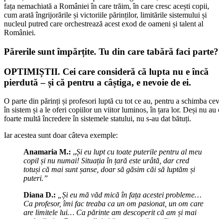
fața nemachiată a României în care trăim, în care cresc acești copii,
cum arată îngrijorările și victoriile părinților, limitările sistemului și
nucleul putred care orchestrează acest exod de oameni și talent al
României.
Părerile sunt împărțite. Tu din care tabără faci parte?
OPTIMIȘTII. Cei care consideră că lupta nu e încă
pierdută – și că pentru a câștiga, e nevoie de ei.
O parte din părinți și profesori luptă cu tot ce au, pentru a schimba ce
în sistem și a le oferi copiilor un viitor luminos, în țara lor. Deși nu au
foarte multă încredere în sistemele statului, nu s-au dat bătuți.
Iar acestea sunt doar câteva exemple:
Anamaria M.:
„
Și eu lupt cu toate puterile pentru al meu
copil și nu numai! Situația în țară este urâtă, dar cred
totuși că mai sunt șanse, doar să găsim căi să luptăm și
puteri.”
Diana D.:
„Și eu mă văd mică în fața acestei probleme…
Ca profesor, îmi fac treaba ca un om pasionat, un om care
are limitele lui… Ca părinte am descoperit că am și mai