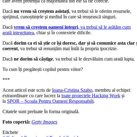
care avem pretenția ca majoritatea din ele să fie corecte.
Dacă
nu vrem să creștem asistați
, va trebui să le oferim resursele,
sprijinul, cunoștințele și mediul în care să reușească singuri.
Dacă
vrem să creștem oameni integri
, va trebui să le arătăm cum
arată integritatea
, chiar și în contextele dificile.
Dacă
dorim ca ei să știe ce își doresc, dar și să comunice asta clar 
coerent
, va trebui să renunțăm mai întâi la propria ipocrizie.
Dacă
ne dorim să câștige
, va trebui să le dezvăluim cum arată lupta.
Tu cum îți pregătești copilul pentru viitor?
***
Acest articol este scris de
Ioana-Cristina Szabo
, membru al echipei
extraordinare cu care lucrez la
toate proiectele Hacking Work
și
la
SPOR – Școala Pentru Oameni Responsabili
.
Citatele sunt preluate în forma originală.
Foto copertă:
Getty Images
Etichete