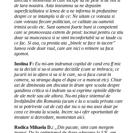
directia e momentul in care incepe sa ne pese si de noi si
de tara noastra. Asta inseamna sa ne depasim
superficialitatea si lenea de a ne informa in profunzime
despre ce se intampla si de ce: Ne uitam ce voteaza si
cum voteaza fiecare politician, ce calitate au oamenii
trimisi acolo etc. Sunt oameni foarte buni si competenti
care se promoveaza extrem de prost: tocmai pentru ca stiu
doar sa munceasca si se simt inconfortabil sa se laude cu
ce fac. Si asa, cu prostia aia ,,binele se face in tacere”
lumea vede doar raul, care are nici o retinere sa faca
zgomot.
Iustina F:
Eu mi-am indrumat copilul de cand era ff mic
sa ia decizii si sa-si asume deciziile (cum se imbraca, ce
jucarii isi ia afara si sa si le care, sa-si faca curat in
camera, sa stranga dupa el dupa ce a mancat etc). Chiar
azi de dimineata am discutat in drum spre scoala despre
gandirea critica si-l indrum sa-si exprime opiniile diferite
de ale mele sau ale altora. Nu-mi place sistemul de
învățământ din Romania (acum e la o scoala privata care
ni se potriveste cat de cat) dar nu o sa ma axez doar pe
ceea ce invata la scoala. Incerc sa-i ofer oportunitati de
invatare si dezvoltare, momentan aici.
Rodica Mihaela D.:
„Din pacate, simt cum mergem
inapoi. De la optimismul de dupa aderarea la UE, am