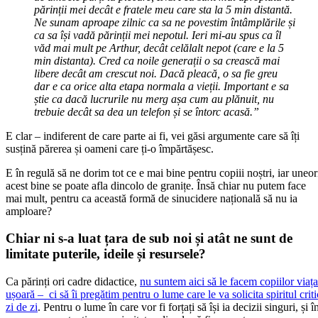
părinții mei decât e fratele meu care sta la 5 min distantă.
Ne sunam aproape zilnic ca sa ne povestim întâmplările și
ca sa își vadă părinții mei nepotul. Ieri mi-au spus ca îl
văd mai mult pe Arthur, decât celălalt nepot (care e la 5
min distanta). Cred ca noile generații o sa crească mai
libere decât am crescut noi. Dacă pleacă, o sa fie greu
dar e ca orice alta etapa normala a vieții. Important e sa
știe ca dacă lucrurile nu merg așa cum au plănuit, nu
trebuie decât sa dea un telefon și se întorc acasă.”
E clar – indiferent de care parte ai fi, vei găsi argumente care să îți
susțină părerea și oameni care ți-o împărtășesc.
E în regulă să ne dorim tot ce e mai bine pentru copiii noștri, iar uneor
acest bine se poate afla dincolo de granițe. Însă chiar nu putem face
mai mult, pentru ca această formă de sinucidere națională să nu ia
amploare?
Chiar ni s-a luat țara de sub noi și atât ne sunt de
limitate puterile, ideile și resursele?
Ca părinți ori cadre didactice,
nu suntem aici să le facem copiilor viața
ușoară – ci să îi pregătim pentru o lume care le va solicita spiritul criti
zi de zi
. Pentru o lume în care vor fi forțați să își ia decizii singuri, și î