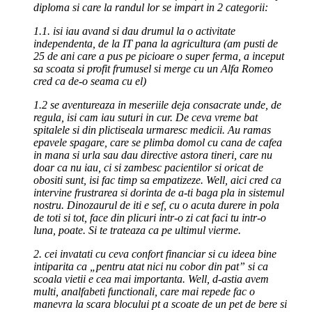
diploma si care la randul lor se impart in 2 categorii:
1.1. isi iau avand si dau drumul la o activitate
independenta, de la IT pana la agricultura (am pusti de
25 de ani care a pus pe picioare o super ferma, a inceput
sa scoata si profit frumusel si merge cu un Alfa Romeo
cred ca de-o seama cu el)
1.2 se aventureaza in meseriile deja consacrate unde, de
regula, isi cam iau suturi in cur. De ceva vreme bat
spitalele si din plictiseala urmaresc medicii. Au ramas
epavele spagare, care se plimba domol cu cana de cafea
in mana si urla sau dau directive astora tineri, care nu
doar ca nu iau, ci si zambesc pacientilor si oricat de
obositi sunt, isi fac timp sa empatizeze. Well, aici cred ca
intervine frustrarea si dorinta de a-ti baga pla in sistemul
nostru. Dinozaurul de iti e sef, cu o acuta durere in pola
de toti si tot, face din plicuri intr-o zi cat faci tu intr-o
luna, poate. Si te trateaza ca pe ultimul vierme.
2. cei invatati cu ceva confort financiar si cu ideea bine
intiparita ca „pentru atat nici nu cobor din pat” si ca
scoala vietii e cea mai importanta. Well, d-astia avem
multi, analfabeti functionali, care mai repede fac o
manevra la scara blocului pt a scoate de un pet de bere si