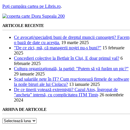
Poți cumpăra cartea pe Libris.ro
.
ARTICOLE RECENTE
Ce avocați/specialiști buni de dreptul muncii cunoașteți? Facem
o bază de date cu aceștia.
19 martie 2025
”De ce zici, mă, că managerii noștri nu-s buni?”
15 februarie
2025
Concedieri colective la Betfair în Cluj. E doar primul val?
6
februarie 2025
Cultura organizațională, la partid: ”Putem să vă furăm un pic?”
29 ianuarie 2025
Scad salariile nete în IT? Cum reacționează firmele de software
la noile biruri ale lui Ciolacu?
13 ianuarie 2025
De ce tinerii votează extremiștii? Cazul Atos, îngropat de
”ancheta” internă, cu complicitatea ITM Timiș
26 noiembrie
2024
ARHIVA DE ARTICOLE
Arhiva
de