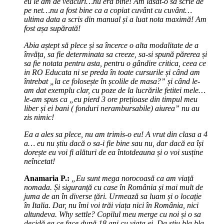
eu le am de veacuri…nu era bine! Am lăsat-o sa scrie de
pe net…nu a fost bine ca a copiat cuvânt cu cuvânt…
ultima data a scris din manual și a luat nota maximă! Am
fost așa supărată!
Abia aștept să plece și sa încerce o alta modalitate de a
învăța, sa fie determinata sa creeze, sa-si spună părerea și
sa fie notata pentru asta, pentru o gândire critica, ceea ce
in RO Educata ni se preda în toate cursurile și când am
întrebat „la ce folosește în școlile de masa?” și când le-
am dat exemplu clar, cu poze de la lucrările fetitei mele…
le-am spus ca „eu pierd 3 ore prețioase din timpul meu
liber și ei bani ( fonduri nerambursabile) aiurea” nu au
zis nimic!
Ea a ales sa plece, nu am trimis-o eu! A vrut din clasa a 4
a… eu nu știu dacă o sa-i fie bine sau nu, dar dacă ea își
dorește eu voi fi alături de ea întotdeauna și o voi susține
neîncetat!
Anamaria P.:
„Eu sunt mega norocoasă ca am viață
nomada. Și siguranță cu case în România și mai mult de
juma de an în diverse țări. Urmează sa luam și o locație
în Italia. Dar, nu îmi voi trăi viața nici în România, nici
altundeva. Why settle? Copilul meu merge cu noi și o sa
decidă ea ce face după 18 ani cu viața ei. Da știu bla bla