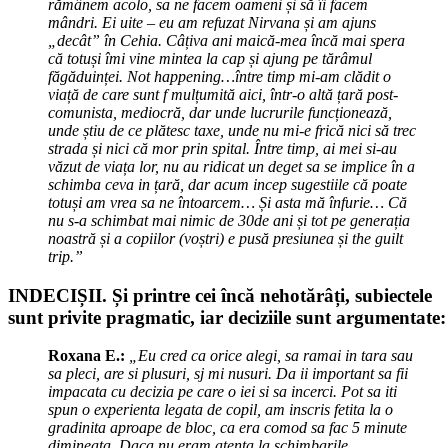
rămânem acolo, sa ne facem oameni și să îi facem
mândri. Ei uite – eu am refuzat Nirvana și am ajuns
„decât” în Cehia. Câțiva ani maică-mea încă mai spera
că totuși îmi vine mintea la cap și ajung pe tărâmul
făgăduinței. Not happening…între timp mi-am clădit o
viață de care sunt f mulțumită aici, într-o altă țară post-
comunista, mediocră, dar unde lucrurile funcționează,
unde știu de ce plătesc taxe, unde nu mi-e frică nici să trec
strada și nici că mor prin spital. Între timp, ai mei si-au
văzut de viața lor, nu au ridicat un deget sa se implice în a
schimba ceva in țară, dar acum incep sugestiile că poate
totuși am vrea sa ne întoarcem… Și asta mă înfurie… Că
nu s-a schimbat mai nimic de 30de ani și tot pe generația
noastră și a copiilor (voștri) e pusă presiunea și the guilt
trip.”
INDECIȘII. Și printre cei încă nehotărâți, subiectele
sunt privite pragmatic, iar deciziile sunt argumentate:
Roxana E.:
„Eu cred ca orice alegi, sa ramai in tara sau
sa pleci, are si plusuri, sj mi nusuri. Da ii important sa fii
impacata cu decizia pe care o iei si sa incerci. Pot sa iti
spun o experienta legata de copil, am inscris fetita la o
gradinita aproape de bloc, ca era comod sa fac 5 minute
dimineata. Daca nu eram atenta la schimbarile