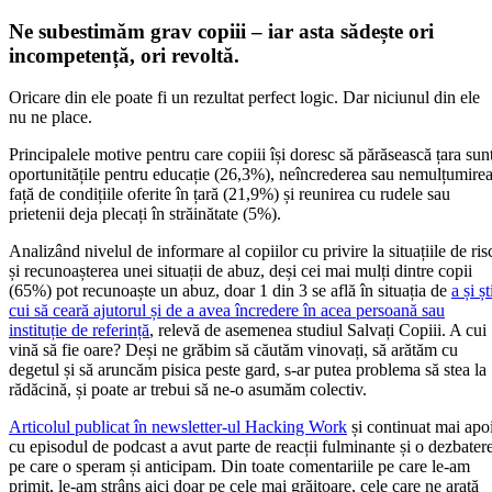
Ne subestimăm grav copiii – iar asta sădește ori
incompetență, ori revoltă
.
Oricare din ele poate fi un rezultat perfect logic. Dar niciunul din ele
nu ne place.
Principalele motive pentru care copiii își doresc să părăsească țara sun
oportunitățile pentru educație (26,3%), neîncrederea sau nemulțumire
față de condițiile oferite în țară (21,9%) și reunirea cu rudele sau
prietenii deja plecați în străinătate (5%).
Analizând nivelul de informare al copiilor cu privire la situațiile de ris
și recunoașterea unei situații de abuz, deși cei mai mulți dintre copii
(65%) pot recunoaște un abuz, doar 1 din 3 se află în situația de
a și șt
cui să ceară ajutorul și de a avea încredere în acea persoană sau
instituție de referință
, relevă de asemenea studiul Salvați Copiii. A cui
vină să fie oare? Deși ne grăbim să căutăm vinovați, să arătăm cu
degetul și să aruncăm pisica peste gard, s-ar putea problema să stea la
rădăcină, și poate ar trebui să ne-o asumăm colectiv.
Articolul publicat în newsletter-ul Hacking Work
și continuat mai apo
cu episodul de podcast a avut parte de reacții fulminante și o dezbater
pe care o speram și anticipam. Din toate comentariile pe care le-am
primit, le-am strâns aici doar pe cele mai grăitoare, cele care ne arată