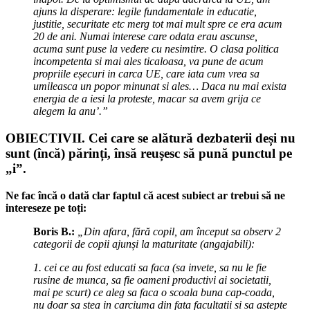
ajuns la disperare: legile fundamentale in educatie,
justitie, securitate etc merg tot mai mult spre ce era acum
20 de ani. Numai interese care odata erau ascunse,
acuma sunt puse la vedere cu nesimtire. O clasa politica
incompetenta si mai ales ticaloasa, va pune de acum
propriile eșecuri in carca UE, care iata cum vrea sa
umileasca un popor minunat si ales… Daca nu mai exista
energia de a iesi la proteste, macar sa avem grija ce
alegem la anu’.”
OBIECTIVII. Cei care se alătură dezbaterii deși nu
sunt (încă) părinți, însă reușesc să pună punctul pe
„i”.
Ne fac încă o dată clar faptul că acest subiect ar trebui să ne
intereseze pe toți:
Boris B.:
„Din afara, fără copil, am început sa observ 2
categorii de copii ajunși la maturitate (angajabili):
1. cei ce au fost educati sa faca (sa invete, sa nu le fie
rusine de munca, sa fie oameni productivi ai societatii,
mai pe scurt) ce aleg sa faca o scoala buna cap-coada,
nu doar sa stea in carciuma din fata facultatii si sa astepte