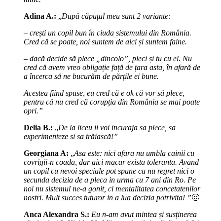
Adina A.:
„
După căpuțul meu sunt 2 variante:
– crești un copil bun în ciuda sistemului din România.
Cred că se poate, noi suntem de aici și suntem faine.
– dacă decide să plece „dincolo”, pleci și tu cu el. Nu
cred că avem vreo obligație față de țara asta, în afară de
a încerca să ne bucurăm de părțile ei bune.
Acestea fiind spuse, eu cred că e ok că vor să plece,
pentru că nu cred că corupția din România se mai poate
opri.”
Delia B.:
„
De la liceu ii voi incuraja sa plece, sa
experimenteze si sa trăiască!”
Georgiana A:
„
Asa este: nici afara nu umbla cainii cu
covrigii-n coada, dar aici macar exista toleranta. Avand
un copil cu nevoi speciale pot spune ca nu regret nici o
secunda decizia de a pleca in urma cu 7 ani din Ro. Pe
noi nu sistemul ne-a gonit, ci mentalitatea concetatenilor
nostri. Mult succes tuturor in a lua decizia potrivita! ”
🙂
Anca Alexandra S.:
Eu n-am avut mintea și susținerea