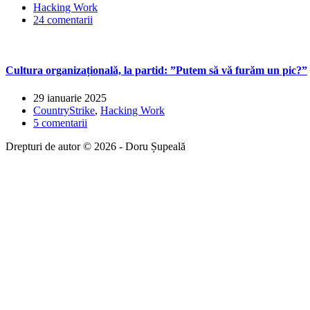
Hacking Work
24 comentarii
Cultura organizațională, la partid: ”Putem să vă furăm un pic?”
29 ianuarie 2025
CountryStrike
,
Hacking Work
5 comentarii
Drepturi de autor © 2026 - Doru Șupeală