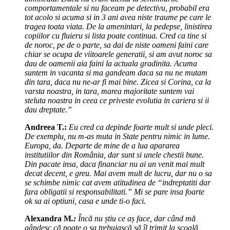
comportamentale si nu faceam pe detectivu, probabil era
tot acolo si acuma si in 3 ani avea niste traume pe care le
tragea toata viata. De la amenintari, la pedepse, linistirea
copiilor cu fluieru si lista poate continua. Cred ca tine si
de noroc, pe de o parte, sa dai de niste oameni faini care
chiar se ocupa de viitoarele generatii, si am avut noroc sa
dau de oamenii aia faini la actuala gradinita. Acuma
suntem in vacanta si ma gandeam daca sa nu ne mutam
din tara, daca nu ne-ar fi mai bine. Zicea si Corina, ca la
varsta noastra, in tara, marea majoritate suntem vai
steluta noastra in ceea ce priveste evolutia in cariera si ii
dau dreptate.”
Andreea T.:
Eu cred ca depinde foarte mult si unde pleci.
De exemplu, nu m-as muta in State pentru nimic in lume.
Europa, da. Departe de mine de a lua apararea
institutiilor din România, dar sunt si unele chestii bune.
Din pacate insa, daca financiar nu ai un venit mai mult
decat decent, e greu. Mai avem mult de lucru, dar nu o sa
se schimbe nimic cat avem atitudinea de “indreptatiti dar
fara obligatii si responsabilitati.” Mi se pare insa foarte
ok sa ai optiuni, casa e unde ti-o faci.
Alexandra M
.:
Încă nu știu ce aș face, dar când mă
gândesc că poate o sa trebuiască să îl trimit la școală