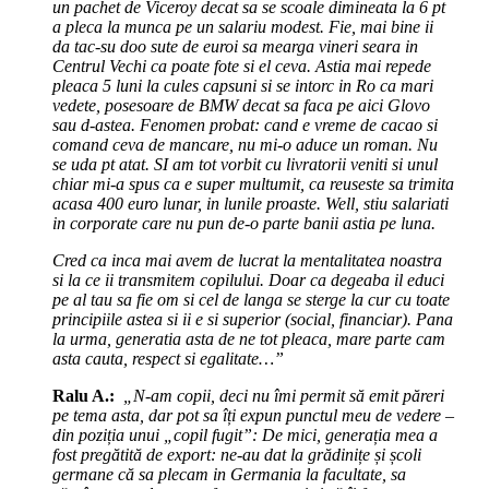
un pachet de Viceroy decat sa se scoale dimineata la 6 pt
a pleca la munca pe un salariu modest. Fie, mai bine ii
da tac-su doo sute de euroi sa mearga vineri seara in
Centrul Vechi ca poate fote si el ceva. Astia mai repede
pleaca 5 luni la cules capsuni si se intorc in Ro ca mari
vedete, posesoare de BMW decat sa faca pe aici Glovo
sau d-astea. Fenomen probat: cand e vreme de cacao si
comand ceva de mancare, nu mi-o aduce un roman. Nu
se uda pt atat. SI am tot vorbit cu livratorii veniti si unul
chiar mi-a spus ca e super multumit, ca reuseste sa trimita
acasa 400 euro lunar, in lunile proaste. Well, stiu salariati
in corporate care nu pun de-o parte banii astia pe luna.
Cred ca inca mai avem de lucrat la mentalitatea noastra
si la ce ii transmitem copilului. Doar ca degeaba il educi
pe al tau sa fie om si cel de langa se sterge la cur cu toate
principiile astea si ii e si superior (social, financiar). Pana
la urma, generatia asta de ne tot pleaca, mare parte cam
asta cauta, respect si egalitate…”
Ralu A.:
„N-am copii, deci nu îmi permit să emit păreri
pe tema asta, dar pot sa îți expun punctul meu de vedere –
din poziția unui „copil fugit”: De mici, generația mea a
fost pregătită de export: ne-au dat la grădinițe și școli
germane că sa plecam in Germania la facultate, sa