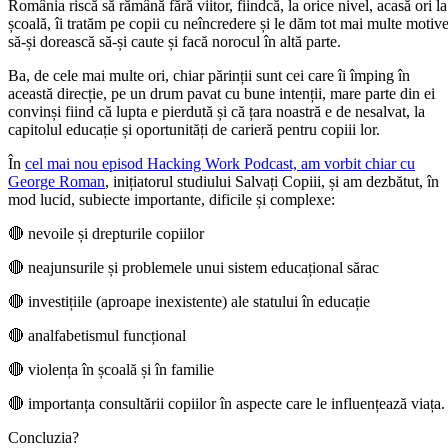
România riscă să rămână fără viitor, fiindcă, la orice nivel, acasă ori la
școală, îi tratăm pe copii cu neîncredere și le dăm tot mai multe motiv
să-și dorească să-și caute și facă norocul în altă parte.
Ba, de cele mai multe ori, chiar părinții sunt cei care îi împing în
această direcție, pe un drum pavat cu bune intenții, mare parte din ei
convinși fiind că lupta e pierdută și că țara noastră e de nesalvat, la
capitolul educație și oportunități de carieră pentru copiii lor.
În
cel mai nou episod Hacking Work Podcast, am vorbit chiar cu
George Roman
, inițiatorul studiului Salvați Copiii, și am dezbătut, în
mod lucid, subiecte importante, dificile și complexe:
🔴 nevoile și drepturile copiilor
🔴 neajunsurile și problemele unui sistem educațional sărac
🔴 investițiile (aproape inexistente) ale statului în educație
🔴 analfabetismul funcțional
🔴 violența în școală și în familie
🔴 importanța consultării copiilor în aspecte care le influențează viața.
Concluzia?