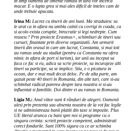
in timp oamenii de omenie ramasi in tara vor incerca
macar. E o lupta grea si mai ales dificil de inteles cam de
unde trebuie apucata.
Irina M:
Lucrez cu tinerii de ani buni. Ma straduiesc sa
le arat ca in afara nu umbla cainii cu covrigi in coada, ca
si acolo exista coruptie, birocratie si legi nedrepte. Cum
reusesc? Prin proiecte Erasmus+, schimburi de tineri sau
cursuri, finantate prin diverse organizatii. Am urmarit
tinerii din orasul in care am lucrat, Constanta, si mai toti
au ramas unde au studiat (pentru ca Constanta nu ofera
nimic in afara de port si turism), iar unii au inceput sa
faca ce fac si eu, adica sa scrie proiecte, sa incurajeze alti
tineri sa participe, sa se implice. Stiu, e o picatura in
ocean, dar e mai mult decat deloc. Pe de alta parte, am
gazuit peste 40 tineri in Romania, din alte tari, care si-au
schimbat radical parerea despre tara noastra si si-au
influentat si familiile. Doi dintre ei au ramas in Romania.
Ligia M.:
Anul viitor sunt 4 rânduri de alegeri. Oamenii
alesi prin prezenta sau absenta noastra de la vot fac legile
si ne administreaza banii platiti din taxe si impozite. Plus
UE literal arunca cu bani spre noi si programe cu o
singura cerinta: scrieti proiecte competent, administrati
corect fondurile. Sunt 100% sigura ca ce ar schimba