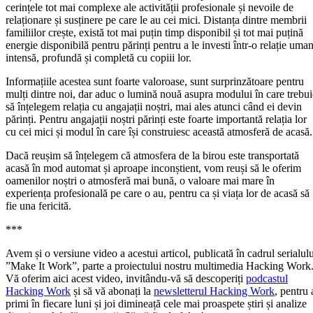
cerințele tot mai complexe ale activității profesionale și nevoile de
relaționare și susținere pe care le au cei mici. Distanța dintre membrii
familiilor crește, există tot mai puțin timp disponibil și tot mai puțină
energie disponibilă pentru părinți pentru a le investi într-o relație uma
intensă, profundă și completă cu copiii lor.
Informațiile acestea sunt foarte valoroase, sunt surprinzătoare pentru
mulți dintre noi, dar aduc o lumină nouă asupra modului în care trebui
să înțelegem relația cu angajații noștri, mai ales atunci când ei devin
părinți. Pentru angajații noștri părinți este foarte importantă relația lor
cu cei mici și modul în care își construiesc această atmosferă de acasă.
Dacă reușim să înțelegem că atmosfera de la birou este transportată
acasă în mod automat și aproape inconștient, vom reuși să le oferim
oamenilor noștri o atmosferă mai bună, o valoare mai mare în
experiența profesională pe care o au, pentru ca și viața lor de acasă să
fie una fericită.
***
Avem și o versiune video a acestui articol, publicată în cadrul serialulu
”Make It Work”, parte a proiectului nostru multimedia Hacking Work
Vă oferim aici acest video, invitându-vă să descoperiți
podcastul
Hacking Work
și să vă abonați la
newsletterul Hacking Work
, pentru 
primi în fiecare luni și joi dimineață cele mai proaspete știri și analize