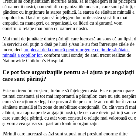
Trebuie să conștientizăm lucrurile astea, să le înțelegem și să pricepem
că oamenii noștri, oamenii din organizațiile noastre, care sunt părinți, 
gândesc cu îngrijorare la starea psihică, la starea de sănătate mintală a
copiilor lor. Dacă reușim să înțelegem lucrurile astea și să fim mai
empatici ca manageri, ca organizații, ca lideri cu siguranță vom
construi o relație mai bună cu oamenii noștri.
Mai mult de jumătate dintre părinții care lucrează au spus că au lipsit 
la serviciu cel puțin o dată pe lună și/sau le-au fost întrerupte zilele de
lucru, deci
au plecat de la muncă pentru urgențe ce țin de sănătatea
mintală a copiilor lor
, conform unui sondaj de anul trecut realizat de
Nationwide Children’s Hospital.
Ce pot face organizațiile pentru a-i ajuta pe angajații
care sunt părinți?
Este un trend în creștere, trebuie să înțelegem asta. Este o preocupare
tot mai constantă și tot mai importantă a părinților, care nu știu neapăr
cum să reacționeze legat de provocările pe care le au copiii lor în zona
sănătate mintală și în zona de stabilitate emoțională. Cu cât vom fi mai
alături, mai aproape de angajații noștri, de cei care devin părinți sau ce
care sunt deja părinți, cu atât vom construi o relație mai valoroasă cu e
și vom avea șansa să-i păstrăm loiali în organizații.
Părinții care lucrează astăzi sunt supuși unei presiuni enorme între