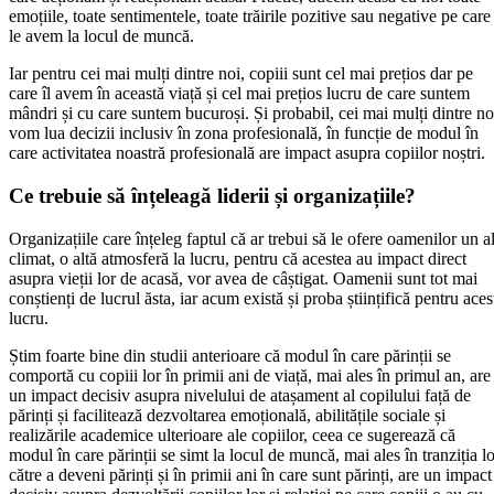
emoțiile, toate sentimentele, toate trăirile pozitive sau negative pe care
le avem la locul de muncă.
Iar pentru cei mai mulți dintre noi, copiii sunt cel mai prețios dar pe
care îl avem în această viață și cel mai prețios lucru de care suntem
mândri și cu care suntem bucuroși. Și probabil, cei mai mulți dintre no
vom lua decizii inclusiv în zona profesională, în funcție de modul în
care activitatea noastră profesională are impact asupra copiilor noștri.
Ce trebuie să înțeleagă liderii și organizațiile?
Organizațiile care înțeleg faptul că ar trebui să le ofere oamenilor un al
climat, o altă atmosferă la lucru, pentru că acestea au impact direct
asupra vieții lor de acasă, vor avea de câștigat. Oamenii sunt tot mai
conștienți de lucrul ăsta, iar acum există și proba științifică pentru aces
lucru.
Știm foarte bine din studii anterioare că modul în care părinții se
comportă cu copiii lor în primii ani de viață, mai ales în primul an, are
un impact decisiv asupra nivelului de atașament al copilului față de
părinți și facilitează dezvoltarea emoțională, abilitățile sociale și
realizările academice ulterioare ale copiilor, ceea ce sugerează că
modul în care părinții se simt la locul de muncă, mai ales în tranziția l
către a deveni părinți și în primii ani în care sunt părinți, are un impact