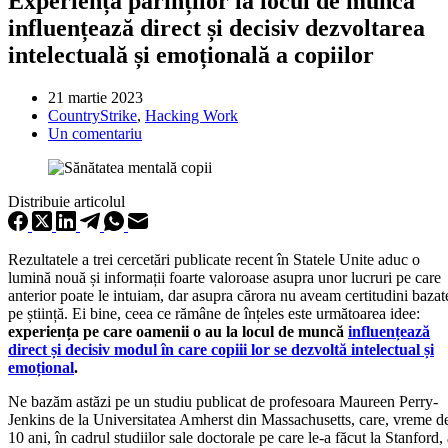
Experiența părinților la locul de muncă
influențează direct și decisiv dezvoltarea
intelectuală și emoțională a copiilor
21 martie 2023
CountryStrike
,
Hacking Work
Un comentariu
Distribuie articolul
Rezultatele a trei cercetări publicate recent în Statele Unite aduc o
lumină nouă și informații foarte valoroase asupra unor lucruri pe care
anterior poate le intuiam, dar asupra cărora nu aveam certitudini bazat
pe știință. Ei bine, ceea ce rămâne de înțeles este următoarea idee:
experiența pe care oamenii o au la locul de muncă
influențează
direct și decisiv modul în care copiii lor se dezvoltă intelectual și
emoțional
.
Ne bazăm astăzi pe un studiu publicat de profesoara Maureen Perry-
Jenkins de la Universitatea Amherst din Massachusetts, care, vreme d
10 ani, în cadrul studiilor sale doctorale pe care le-a făcut la Stanford,