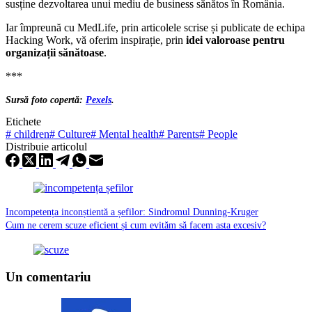
susține dezvoltarea unui mediu de business sănătos în România.
Iar împreună cu MedLife, prin articolele scrise și publicate de echipa
Hacking Work, vă oferim inspirație, prin
idei valoroase pentru
organizații sănătoase
.
***
Sursă foto copertă:
Pexels
.
Etichete
#
children
#
Culture
#
Mental health
#
Parents
#
People
Distribuie articolul
Incompetența inconștientă a șefilor: Sindromul Dunning-Kruger
Cum ne cerem scuze eficient și cum evităm să facem asta excesiv?
Un comentariu