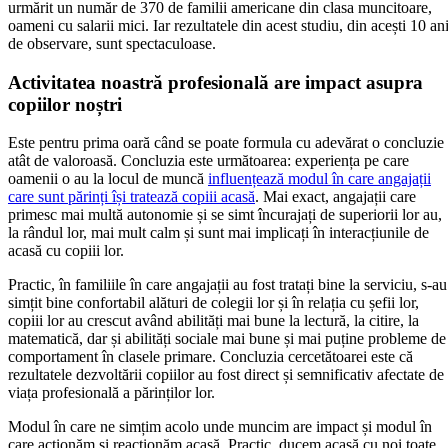
urmărit un număr de 370 de familii americane din clasa muncitoare,
oameni cu salarii mici. Iar rezultatele din acest studiu, din acești 10 an
de observare, sunt spectaculoase.
Activitatea noastră profesională are impact asupra
copiilor noștri
Este pentru prima oară când se poate formula cu adevărat o concluzie
atât de valoroasă. Concluzia este următoarea: experiența pe care
oamenii o au la locul de muncă
influențează modul în care angajații
care sunt părinți își tratează copiii acasă
. Mai exact, angajații care
primesc mai multă autonomie și se simt încurajați de superiorii lor au,
la rândul lor, mai mult calm și sunt mai implicați în interacțiunile de
acasă cu copiii lor.
Practic, în familiile în care angajații au fost tratați bine la serviciu, s-au
simțit bine confortabil alături de colegii lor și în relația cu șefii lor,
copiii lor au crescut având abilități mai bune la lectură, la citire, la
matematică, dar și abilități sociale mai bune și mai puține probleme de
comportament în clasele primare. Concluzia cercetătoarei este că
rezultatele dezvoltării copiilor au fost direct și semnificativ afectate de
viața profesională a părinților lor.
Modul în care ne simțim acolo unde muncim are impact și modul în
care acționăm și reacționăm acasă. Practic, ducem acasă cu noi toate