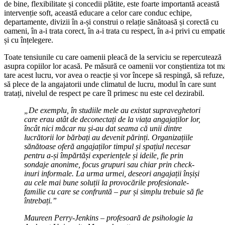
de bine, flexibilitate și concedii plătite, este foarte importantă această
intervenție soft, această educare a celor care conduc echipe,
departamente, divizii în a-și construi o relație sănătoasă și corectă cu
oameni, în a-i trata corect, în a-i trata cu respect, în a-i privi cu empati
și cu înțelegere.
Toate tensiunile cu care oamenii pleacă de la serviciu se repercutează
asupra copiilor lor acasă. Pe măsură ce oamenii vor conștientiza tot m
tare acest lucru, vor avea o reacție și vor începe să respingă, să refuze,
să plece de la angajatorii unde climatul de lucru, modul în care sunt
tratați, nivelul de respect pe care îl primesc nu este cel dezirabil.
„De exemplu, în studiile mele au existat supraveghetori
care erau atât de deconectați de la viața angajaților lor,
încât nici măcar nu și-au dat seama că unii dintre
lucrătorii lor bărbați au devenit părinți. Organizațiile
sănătoase oferă angajaților timpul și spațiul necesar
pentru a-și împărtăși experiențele și ideile, fie prin
sondaje anonime, focus grupuri sau chiar prin check-
inuri informale. La urma urmei, deseori angajații înșiși
au cele mai bune soluții la provocările profesionale-
familie cu care se confruntă – pur și simplu trebuie să fie
întrebați.”
Maureen Perry-Jenkins – profesoară de psihologie la