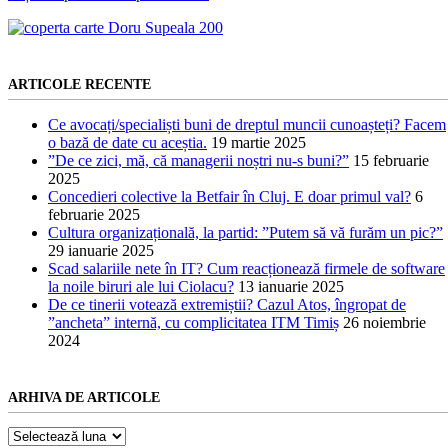
ARTICOLE RECENTE
Ce avocați/specialiști buni de dreptul muncii cunoașteți? Facem
o bază de date cu aceștia.
19 martie 2025
”De ce zici, mă, că managerii noștri nu-s buni?”
15 februarie
2025
Concedieri colective la Betfair în Cluj. E doar primul val?
6
februarie 2025
Cultura organizațională, la partid: ”Putem să vă furăm un pic?”
29 ianuarie 2025
Scad salariile nete în IT? Cum reacționează firmele de software
la noile biruri ale lui Ciolacu?
13 ianuarie 2025
De ce tinerii votează extremiștii? Cazul Atos, îngropat de
”ancheta” internă, cu complicitatea ITM Timiș
26 noiembrie
2024
ARHIVA DE ARTICOLE
Arhiva