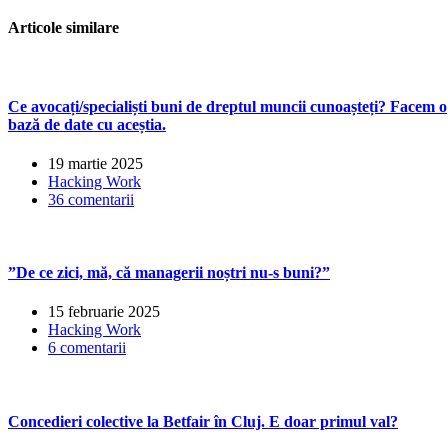
de
articole
Articole similare
Ce avocați/specialiști buni de dreptul muncii cunoașteți? Facem o
bază de date cu aceștia.
19 martie 2025
Hacking Work
36 comentarii
”De ce zici, mă, că managerii noștri nu-s buni?”
15 februarie 2025
Hacking Work
6 comentarii
Concedieri colective la Betfair în Cluj. E doar primul val?