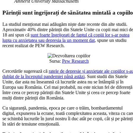
Amherst University Massachusetts
Părinții sunt îngrijorați de sănătatea mintală a copiil
La studiul menționat mai adăugăm niște date recente din alte studii.
Aproximativ 40% dintre părinții din Statele Unite cu copii mai mici d
18 ani spun că
sunt foarte îngrijorați de faptul că copiii lor s-ar putea
lupta cu anxietatea sau depresia la un moment dat
, spune un studiu
recent realizat de PEW Research.
Sursa:
Pew Research
Cercetările sugerează că
ratele de depresie și anxietate ale copiilor s-a
dublat de la începutul pandemiei până astăzi
. Sunt studii din Statele
Unite, dar asta nu înseamnă că lucrurile astea nu se întâmplă și în
Europa sau România. Cel mai probabil, nu este niciun fel de diferență
între ceea ce percep părinții din Statele Unite și ceea ce percep foarte
mulți dintre părinții din România.
Cu siguranță, pandemia, epoca pe care o trăim, bombardamentul
digital, expunerea la ecrane, toată complexitatea aceasta, viteza cu car
se schimbă lucrurile în jurul nostru îi duc atât pe copii, cât și pe părinți
în stări de tensiune emoțională.