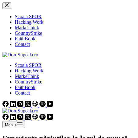
Sari
la
conținut
Școala SPOR
Hacking Work
MarkeThink
CountryStrike
FaithBook
Contact
Școala SPOR
Hacking Work
MarkeThink
CountryStrike
FaithBook
Contact
Meniu