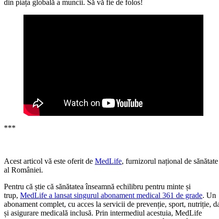
din piața globală a muncii. Să vă fie de folos!
***
Acest articol vă este oferit de
MedLife
, furnizorul național de sănătate
al României.
Pentru că știe că sănătatea înseamnă echilibru pentru minte și
trup,
MedLife a lansat singurul abonament medical 361 de grade
. Un
abonament complet, cu acces la servicii de prevenție, sport, nutriție, d
și asigurare medicală inclusă. Prin intermediul acestuia, MedLife