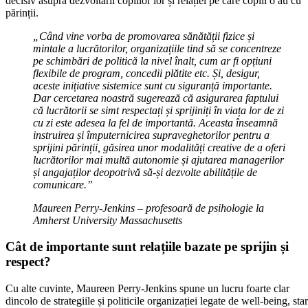
decisiv asupra dezvoltării copiilor lor și relației pe care copiii o au cu
părinții.
„Când vine vorba de promovarea sănătății fizice și
mintale a lucrătorilor, organizațiile tind să se concentreze
pe schimbări de politică la nivel înalt, cum ar fi opțiuni
flexibile de program, concedii plătite etc. Și, desigur,
aceste inițiative sistemice sunt cu siguranță importante.
Dar cercetarea noastră sugerează că asigurarea faptului
că lucrătorii se simt respectați și sprijiniți în viața lor de zi
cu zi este adesea la fel de importantă. Aceasta înseamnă
instruirea și împuternicirea supraveghetorilor pentru a
sprijini părinții, găsirea unor modalități creative de a oferi
lucrătorilor mai multă autonomie și ajutarea managerilor
și angajaților deopotrivă să-și dezvolte abilitățile de
comunicare.”
Maureen Perry-Jenkins – profesoară de psihologie la
Amherst University Massachusetts
Cât de importante sunt relațiile bazate pe sprijin și
respect?
Cu alte cuvinte, Maureen Perry-Jenkins spune un lucru foarte clar
dincolo de strategiile și politicile organizației legate de well-being, sta