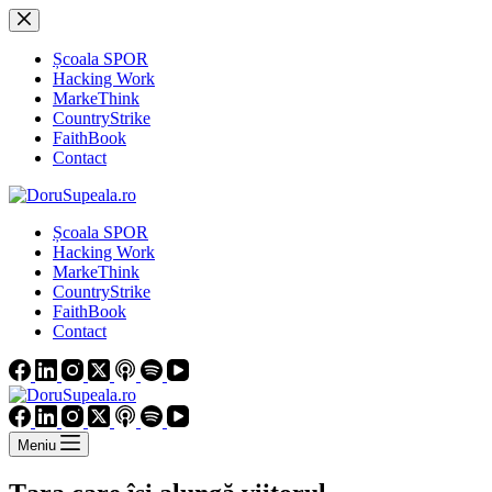
Sari
la
conținut
Școala SPOR
Hacking Work
MarkeThink
CountryStrike
FaithBook
Contact
Școala SPOR
Hacking Work
MarkeThink
CountryStrike
FaithBook
Contact
Meniu