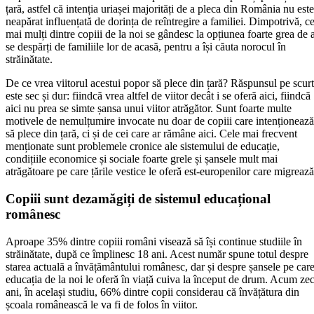
țară, astfel că intenția uriașei majorități de a pleca din România nu este
neapărat influențată de dorința de reîntregire a familiei. Dimpotrivă, ce
mai mulți dintre copiii de la noi se gândesc la opțiunea foarte grea de 
se despărți de familiile lor de acasă, pentru a își căuta norocul în
străinătate.
De ce vrea viitorul acestui popor să plece din țară? Răspunsul pe scurt
este sec și dur: fiindcă vrea altfel de viitor decât i se oferă aici, fiindcă
aici nu prea se simte șansa unui viitor atrăgător. Sunt foarte multe
motivele de nemulțumire invocate nu doar de copiii care intenționează
să plece din țară, ci și de cei care ar rămâne aici. Cele mai frecvent
menționate sunt problemele cronice ale sistemului de educație,
condițiile economice și sociale foarte grele și șansele mult mai
atrăgătoare pe care țările vestice le oferă est-europenilor care migrează
Copiii sunt dezamăgiți de sistemul educațional
românesc
Aproape 35% dintre copiii români visează să își continue studiile în
străinătate, după ce împlinesc 18 ani. Acest număr spune totul despre
starea actuală a învățământului românesc, dar și despre șansele pe car
educația de la noi le oferă în viață cuiva la început de drum. Acum ze
ani, în același studiu, 66% dintre copii considerau că învățătura din
școala românească le va fi de folos în viitor.