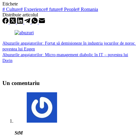
Etichete
#
Culture
#
Experience
#
future
#
People
#
Romania
Distribuie articolul
Abuzurile angajatorilor: Forțat să demisioneze în industria jocurilor de noroc
povestea lui Eugen
Abuzurile angajatorilor: Micro-management diabolic în IT – povestea lui
Dorin
Un comentariu
StM