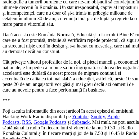
radiografie a tumorii purulente cu care ne-am obișnuit să conviețuim î
ultimele decenii în România. Un stat iresponsabil, captiv al imposturii
și incompetenței, care nu doar că și-a trimis în pribegie milioane de
cetățeni în ultimii 30 de ani, ci renunță fără pic de luptă și regrete la o
mare parte a viitorului său.
Dacă aceasta este România Normală, Educată și a Lucrului Bine Făcu
care ne-a fost promisă, trebuie să verificăm repede proiectul, că sigur s
au strecurat niște erori în design și s-a lucrat cu meseriași care mai mul
au demolat decât au construit.
Cât privește viitorul profesiilor de la noi, al pieței muncii și economiei
naționale, e limpede că trebuie să fim îngrijorați: scăderea demografic
accelerată este dublată de acest proces de migrare continuă și
accentuată de calitatea tot mai slabă a educației, astfel că, peste 10 sau
peste 20 de ani angajatorii vor găsi și mai greu decât azi oamenii de
care au nevoie pentru a face performanță în business.
***
Poți asculta informațiile din acest articol în acest episod al emisiunii
Hacking Work Radio disponibil pe
Youtube
,
Spotify
,
Apple
Podcasts
,
RSS
,
Google Podcasts
și
Substack
. Mai mult, ne poți ascult
săptămânal la radio în fiecare luni și vineri de la ora 10.30 la Radio
România Cultural și în fiecare marți și joi de la 7.50 și 16.45 la Radio
România Cluj.