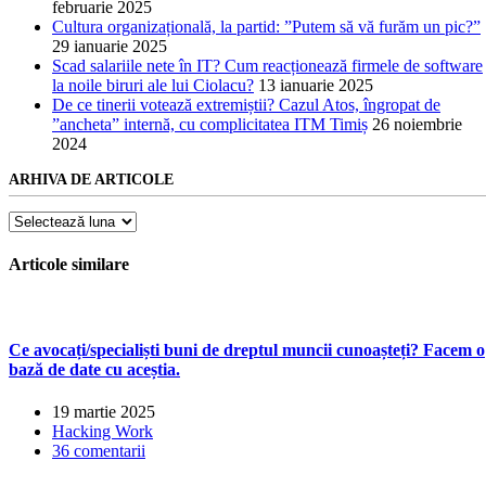
februarie 2025
Cultura organizațională, la partid: ”Putem să vă furăm un pic?”
29 ianuarie 2025
Scad salariile nete în IT? Cum reacționează firmele de software
la noile biruri ale lui Ciolacu?
13 ianuarie 2025
De ce tinerii votează extremiștii? Cazul Atos, îngropat de
”ancheta” internă, cu complicitatea ITM Timiș
26 noiembrie
2024
ARHIVA DE ARTICOLE
Arhiva
de
articole
Articole similare
Ce avocați/specialiști buni de dreptul muncii cunoașteți? Facem o
bază de date cu aceștia.
19 martie 2025
Hacking Work
36 comentarii