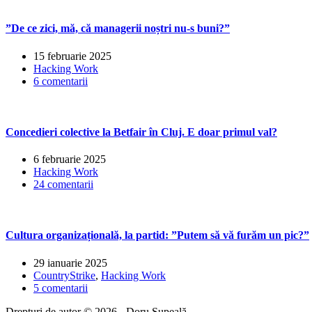
”De ce zici, mă, că managerii noștri nu-s buni?”
15 februarie 2025
Hacking Work
6 comentarii
Concedieri colective la Betfair în Cluj. E doar primul val?
6 februarie 2025
Hacking Work
24 comentarii
Cultura organizațională, la partid: ”Putem să vă furăm un pic?”
29 ianuarie 2025
CountryStrike
,
Hacking Work
5 comentarii
Drepturi de autor © 2026 - Doru Șupeală