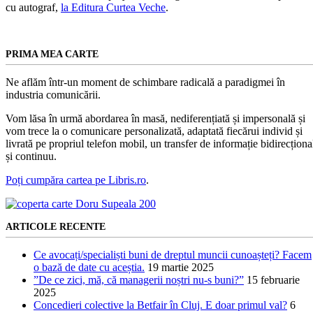
cu autograf,
la Editura Curtea Veche
.
PRIMA MEA CARTE
Ne aflăm într-un moment de schimbare radicală a paradigmei în
industria comunicării.
Vom lăsa în urmă abordarea în masă, nediferențiată și impersonală și
vom trece la o comunicare personalizată, adaptată fiecărui individ și
livrată pe propriul telefon mobil, un transfer de informație bidirecționa
și continuu.
Poți cumpăra cartea pe Libris.ro
.
ARTICOLE RECENTE
Ce avocați/specialiști buni de dreptul muncii cunoașteți? Facem
o bază de date cu aceștia.
19 martie 2025
”De ce zici, mă, că managerii noștri nu-s buni?”
15 februarie
2025
Concedieri colective la Betfair în Cluj. E doar primul val?
6