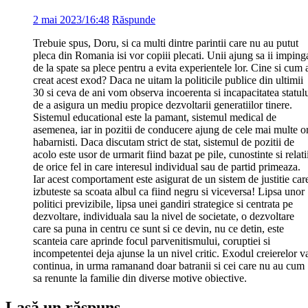
2 mai 2023/16:48
Răspunde
Trebuie spus, Doru, si ca multi dintre parintii care nu au putut
pleca din Romania isi vor copiii plecati. Unii ajung sa ii imping
de la spate sa plece pentru a evita experientele lor. Cine si cum 
creat acest exod? Daca ne uitam la politicile publice din ultimii
30 si ceva de ani vom observa incoerenta si incapacitatea statul
de a asigura un mediu propice dezvoltarii generatiilor tinere.
Sistemul educational este la pamant, sistemul medical de
asemenea, iar in pozitii de conducere ajung de cele mai multe or
habarnisti. Daca discutam strict de stat, sistemul de pozitii de
acolo este usor de urmarit fiind bazat pe pile, cunostinte si relati
de orice fel in care interesul individual sau de partid primeaza.
Iar acest comportament este asigurat de un sistem de justitie car
izbuteste sa scoata albul ca fiind negru si viceversa! Lipsa unor
politici previzibile, lipsa unei gandiri strategice si centrata pe
dezvoltare, individuala sau la nivel de societate, o dezvoltare
care sa puna in centru ce sunt si ce devin, nu ce detin, este
scanteia care aprinde focul parvenitismului, coruptiei si
incompetentei deja ajunse la un nivel critic. Exodul creierelor v
continua, in urma ramanand doar batranii si cei care nu au cum
sa renunte la familie din diverse motive obiective.
Lasă un răspuns