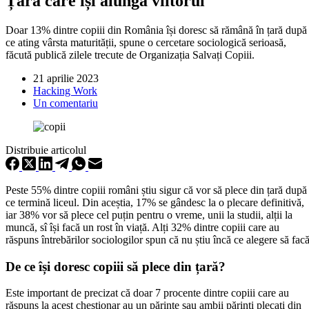
Țara care își alungă viitorul
Doar 13% dintre copiii din România își doresc să rămână în țară după
ce ating vârsta maturității, spune o cercetare sociologică serioasă,
făcută publică zilele trecute de Organizația Salvați Copiii.
21 aprilie 2023
Hacking Work
Un comentariu
Distribuie articolul
Peste 55% dintre copiii români știu sigur că vor să plece din țară după
ce termină liceul. Din aceștia, 17% se gândesc la o plecare definitivă,
iar 38% vor să plece cel puțin pentru o vreme, unii la studii, alții la
muncă, sî își facă un rost în viață. Alți 32% dintre copiii care au
răspuns întrebărilor sociologilor spun că nu știu încă ce alegere să facă
De ce își doresc copiii să plece din țară?
Este important de precizat că doar 7 procente dintre copiii care au
răspuns la acest chestionar au un părinte sau ambii părinți plecați din