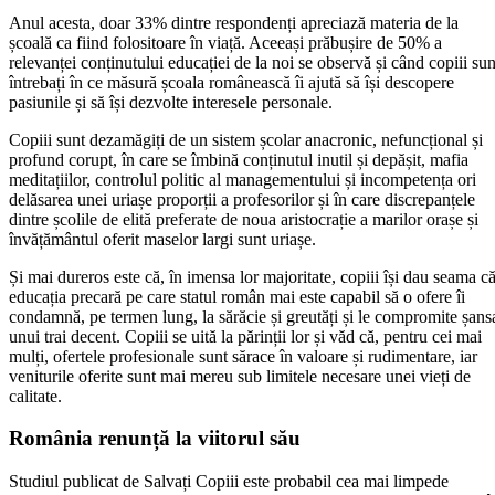
Anul acesta, doar 33% dintre respondenți apreciază materia de la
școală ca fiind folositoare în viață. Aceeași prăbușire de 50% a
relevanței conținutului educației de la noi se observă și când copiii sun
întrebați în ce măsură școala românească îi ajută să își descopere
pasiunile și să își dezvolte interesele personale.
Copiii sunt dezamăgiți de un sistem școlar anacronic, nefuncțional și
profund corupt, în care se îmbină conținutul inutil și depășit, mafia
meditațiilor, controlul politic al managementului și incompetența ori
delăsarea unei uriașe proporții a profesorilor și în care discrepanțele
dintre școlile de elită preferate de noua aristocrație a marilor orașe și
învățământul oferit maselor largi sunt uriașe.
Și mai dureros este că, în imensa lor majoritate, copiii își dau seama c
educația precară pe care statul român mai este capabil să o ofere îi
condamnă, pe termen lung, la sărăcie și greutăți și le compromite șans
unui trai decent. Copiii se uită la părinții lor și văd că, pentru cei mai
mulți, ofertele profesionale sunt sărace în valoare și rudimentare, iar
veniturile oferite sunt mai mereu sub limitele necesare unei vieți de
calitate.
România renunță la viitorul său
Studiul publicat de Salvați Copiii este probabil cea mai limpede