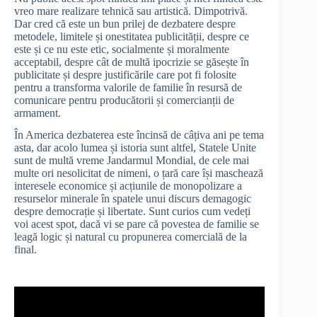
vreo mare realizare tehnică sau artistică. Dimpotrivă.
Dar cred că este un bun prilej de dezbatere despre
metodele, limitele și onestitatea publicității, despre ce
este și ce nu este etic, socialmente și moralmente
acceptabil, despre cât de multă ipocrizie se găsește în
publicitate și despre justificările care pot fi folosite
pentru a transforma valorile de familie în resursă de
comunicare pentru producătorii și comercianții de
armament.
În America dezbaterea este încinsă de câțiva ani pe tema
asta, dar acolo lumea și istoria sunt altfel, Statele Unite
sunt de multă vreme Jandarmul Mondial, de cele mai
multe ori nesolicitat de nimeni, o țară care își maschează
interesele economice și acțiunile de monopolizare a
resurselor minerale în spatele unui discurs demagogic
despre democrație și libertate. Sunt curios cum vedeți
voi acest spot, dacă vi se pare că povestea de familie se
leagă logic și natural cu propunerea comercială de la
final.