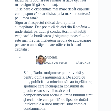
începi să fi cool și/sau sănătos și dacă ești fată
mare sigur îți găsești un soț.
Ți se pare o obscenitate mai mare decât clipurile
care-ți spun că doar distracția la maxim contează
pe lumea asta?
Sigur ar fi aspectul ridicat de dreptul la
autoapărare. Dar poate că de aici din România –
unde statul, partidul și conducătorii mult iubiți
veghează la bunăstarea și siguranța noastră – ne
este mai greu să înțălegem nevoia de autoapărare
pe care o au cetățenii care trăiesc în haosul
capitalist.
Doru Șupeală
1 FEBRUARIE 2014/20:28
RĂSPUNDE
Salut, Radu, mulțumesc pentru vizită și
pentru opinia argumentată. De acord cu
tine, publicitatea mincinoasă sau înșelătoare,
spoturile care încurajează consumul de
produse sau servicii toxice ori
comportamentul social la limita bunului simț
și reclamele care profită de lipsa de dotări
intelectuale a unor mușterii sunt complet
condamnabile.