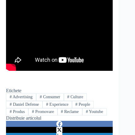
Etichete
#
Advertising
#
Consumer
#
Culture
#
Daniel Defense
#
Experience
#
People
#
Produs
#
Promovare
#
Reclame
#
Youtube
Distribuie articolul