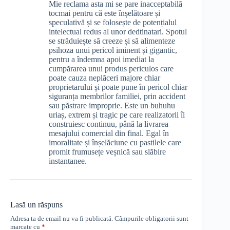
Mie reclama asta mi se pare inacceptabilă
tocmai pentru că este înșelătoare și
speculativă și se folosește de potențialul
intelectual redus al unor dedtinatari. Spotul
se străduiește să creeze și să alimenteze
psihoza unui pericol iminent și gigantic,
pentru a îndemna apoi imediat la
cumpărarea unui produs periculos care
poate cauza neplăceri majore chiar
proprietarului și poate pune în pericol chiar
siguranța membrilor familiei, prin accident
sau păstrare improprie. Este un buhuhu
uriaș, extrem și tragic pe care realizatorii îl
construiesc continuu, până la livrarea
mesajului comercial din final. Egal în
imoralitate și înșelăciune cu pastilele care
promit frumusețe veșnică sau slăbire
instantanee.
Lasă un răspuns
Adresa ta de email nu va fi publicată.
Câmpurile obligatorii sunt
marcate cu
*