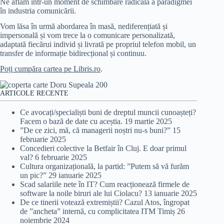
Ne aflăm într-un moment de schimbare radicală a paradigmei
în industria comunicării.
Vom lăsa în urmă abordarea în masă, nediferențiată și
impersonală și vom trece la o comunicare personalizată,
adaptată fiecărui individ și livrată pe propriul telefon mobil, un
transfer de informație bidirecțional și continuu.
Poți cumpăra cartea pe Libris.ro
.
ARTICOLE RECENTE
Ce avocați/specialiști buni de dreptul muncii cunoașteți?
Facem o bază de date cu aceștia.
19 martie 2025
”De ce zici, mă, că managerii noștri nu-s buni?”
15
februarie 2025
Concedieri colective la Betfair în Cluj. E doar primul
val?
6 februarie 2025
Cultura organizațională, la partid: ”Putem să vă furăm
un pic?”
29 ianuarie 2025
Scad salariile nete în IT? Cum reacționează firmele de
software la noile biruri ale lui Ciolacu?
13 ianuarie 2025
De ce tinerii votează extremiștii? Cazul Atos, îngropat
de ”ancheta” internă, cu complicitatea ITM Timiș
26
noiembrie 2024