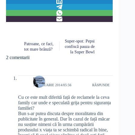
Super-spot: Pepsi
Patroane, ce faci,
confiscă pauza de
tot mare brânză?
la Super Bowl
2 comentarii
rdln
1 FEBRUARIE 2014/05:56
RĂSPUNDE
Cu ce este mult diferită față de reclamele la ceva
family car unde e speculată grija pentru siguranța
familiei?
Bun s-ar putea discuta despre moralitatea din
publicitate în general. Dar în cazul de față măcar
nu susține nimeni că în urma cumpărării
produsului x viața ta se schimbă radical în bine,