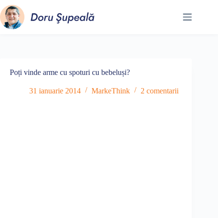
Sari
la
conținut
Poți vinde arme cu spoturi cu bebeluși?
31 ianuarie 2014
MarkeThink
2 comentarii