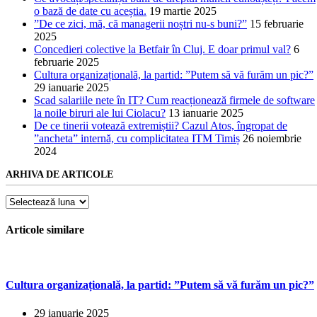
o bază de date cu aceștia.
19 martie 2025
”De ce zici, mă, că managerii noștri nu-s buni?”
15 februarie
2025
Concedieri colective la Betfair în Cluj. E doar primul val?
6
februarie 2025
Cultura organizațională, la partid: ”Putem să vă furăm un pic?”
29 ianuarie 2025
Scad salariile nete în IT? Cum reacționează firmele de software
la noile biruri ale lui Ciolacu?
13 ianuarie 2025
De ce tinerii votează extremiștii? Cazul Atos, îngropat de
”ancheta” internă, cu complicitatea ITM Timiș
26 noiembrie
2024
ARHIVA DE ARTICOLE
Arhiva
de
articole
Articole similare
Cultura organizațională, la partid: ”Putem să vă furăm un pic?”
29 ianuarie 2025