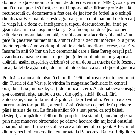
dominat viața economică în anii de după decembrie 1989. Școală prea
multă nu a apucat să facă, cea mai importantă calificare profesională
recunoscută cu documente a fost cea de jucător de fotbal la o echipă
din divizia B. Chiar dacă este agramat și nu a citit mai mult de trei cărț
la viața lui, e dotat cu inteligența și tupeul descurcărețului, intră pe
geam dacă nu i se răspunde la ușă. S-a înconjurat de câțiva oameni
citiți dar cu moralitate anulată, care îi conduc afacerile și îl ajută să nu
pice în ghearele falimentului, atunci când ia decizii imbecile. S-a prins
foarte repede că networkingul politic e cheia marilor succese, așa că s
însurat în anii 90 într-un lux ceremonial care a lăsat întreg orașul paf,
avându-i ca nași pe ministrul justiției (ulterior al internelor și apoi al
apărării, astăzi pușcăriaș celebru) și pe un deputat traseist de le fesene
local, la fel de agramat și de limitat intelectual ca și ambițiosul ginerică
Petrică s-a apucat de bișniță chiar din 1990, aducea de toate pentru toț
din Turcia și din Vest și le vindea în magazine închiriate în centrul
orașului. Taxe, impozite, cărți de muncă – zero. A adunat ceva cheag ș
și-a construit niște tarabe cu etaj, din oțel și sticlă, ilegal, fără
autorizație, chiar în buricul târgului, în fața Teatrului. Pentru că a avut
mereu protectori politici, a reușit să-și păstreze coșmeliile în picioare
până în ziua de azi. La finele anilor 90 a luat parte, ca toți băieții
deștepți, la împărțirea feliilor din proprietatea statului, punând gheara
prin niște manevre birocratice pe câteva hectare din mijlocul orașului,
aparținând unei firme de stat pe care a falimentat-o urgent. A fost unul
dintre șmecherii cu credite nereturnate la Bancorex, Banca Religiilor ș