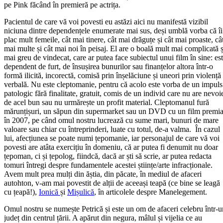
pe Pink făcând în premieră pe actrița.
Pacientul de care vă voi povesti eu astăzi aici nu manifestă vizibil
niciuna dintre dependențele enumerate mai sus, deși umblă vorba că îi
plac mult femeile, cât mai tinere, cât mai drăguțe și cât mai proaste, câ
mai multe și cât mai noi în peisaj. El are o boală mult mai complicată ș
mai greu de vindecat, care ar putea face subiectul unui film în sine: es
dependent de furt, de însușirea bunurilor sau finanțelor altora într-o
formă ilicită, incorectă, comisă prin înșelăciune și uneori prin violență
verbală. Nu este cleptomanie, pentru că acolo este vorba de un impuls
patologic fără finalitate, gratuit, comis de un individ care nu are nevoi
de acel bun sau nu urmărește un profit material. Cleptomanul fură
mărunțișuri, un săpun din supermarket sau un DVD cu un film premia
în 2007, pe când omul nostru lucrează cu sume mari, bunuri de mare
valoare sau chiar cu întreprinderi, luate cu totul, de-a valma. În cazul
lui, afecțiunea se poate numi țepomanie, iar personajul de care vă voi
povesti are atâta exercițiu în domeniu, că ar putea fi denumit nu doar
țepoman, ci și țepolog, fiindcă, dacă ar ști să scrie, ar putea redacta
tomuri întregi despre fundamentele acestei științe/arte infracționale.
Avem mult prea mulți din ăștia, din păcate, în mediul de afaceri
autohton, v-am mai povestit de alții de aceeași teapă (ce bine se leagă
cu țeapă!),
Ionică
și
Mișulică
, în articolele despre Manelegement.
Omul nostru se numește Petrică și este un om de afaceri celebru într-u
județ din centrul țării. A apărut din negura, mâlul și vijelia ce au