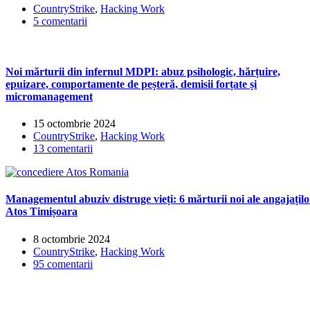
CountryStrike
,
Hacking Work
5 comentarii
Noi mărturii din infernul MDPI: abuz psihologic, hărțuire,
epuizare, comportamente de peșteră, demisii forțate și
micromanagement
15 octombrie 2024
CountryStrike
,
Hacking Work
13 comentarii
Managementul abuziv distruge vieți: 6 mărturii noi ale angajațilo
Atos Timișoara
8 octombrie 2024
CountryStrike
,
Hacking Work
95 comentarii