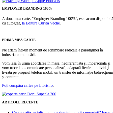
EMPLOYER BRANDING 100%
A doua mea carte, ”Employer Branding 100%”, este acum disponibilă
cu autograf,
la Editura Curtea Veche
.
PRIMA MEA CARTE
Ne aflăm într-un moment de schimbare radicală a paradigmei în
industria comunicării.
Vom lăsa în urmă abordarea în masă, nediferențiată și impersonală și
vom trece la o comunicare personalizată, adaptată fiecărui individ și
livrată pe propriul telefon mobil, un transfer de informație bidirecționa
și continuu.
Poți cumpăra cartea pe Libris.ro
.
ARTICOLE RECENTE
Ce avocați/specialiști buni de dreptul muncii cunoașteți? Facem