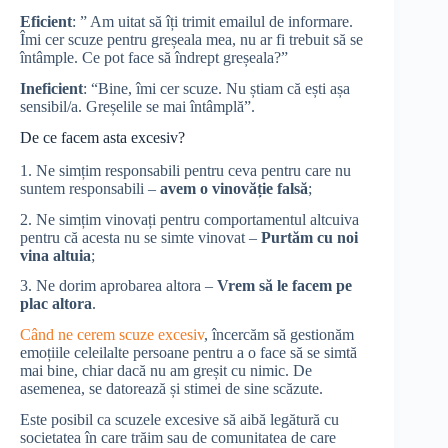
Eficient
: ” Am uitat să îți trimit emailul de informare.
Îmi cer scuze pentru greșeala mea, nu ar fi trebuit să se
întâmple. Ce pot face să îndrept greșeala?”
Ineficient
: “Bine, îmi cer scuze. Nu știam că ești așa
sensibil/a. Greșelile se mai întâmplă”.
De ce facem asta excesiv?
1. Ne simțim responsabili pentru ceva pentru care nu
suntem responsabili –
avem o vinovăție falsă
;
2. Ne simțim vinovați pentru comportamentul altcuiva
pentru că acesta nu se simte vinovat –
Purtăm cu noi
vina altuia
;
3. Ne dorim aprobarea altora –
Vrem să le facem pe
plac altora
.
Când ne cerem scuze excesiv
, încercăm să gestionăm
emoțiile celeilalte persoane pentru a o face să se simtă
mai bine, chiar dacă nu am greșit cu nimic. De
asemenea, se datorează și stimei de sine scăzute.
Este posibil ca scuzele excesive să aibă legătură cu
societatea în care trăim sau de comunitatea de care