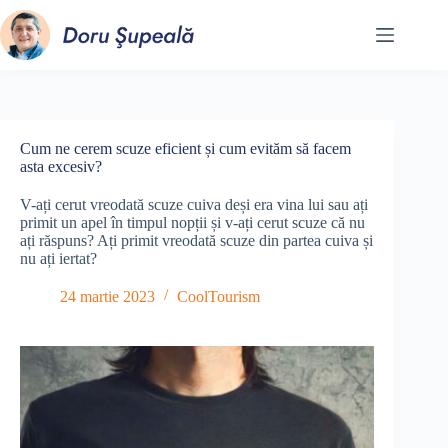
Sari
la
conținut
Cum ne cerem scuze eficient și cum evităm să facem
asta excesiv?
V-ați cerut vreodată scuze cuiva deși era vina lui sau ați
primit un apel în timpul nopții și v-ați cerut scuze că nu
ați răspuns? Ați primit vreodată scuze din partea cuiva și
nu ați iertat?
24 martie 2023
CoolTourism