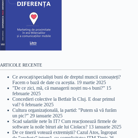
ARTICOLE RECENTE
Ce avocați/specialiști buni de dreptul muncii cunoașteți?
Facem o bază de date cu aceștia.
19 martie 2025
”De ce zici, mă, că managerii noștri nu-s buni?”
15
februarie 2025
Concedieri colective la Betfair în Cluj. E doar primul
val?
6 februarie 2025
Cultura organizațională, la partid: ”Putem să vă furăm
un pic?”
29 ianuarie 2025
Scad salariile nete în IT? Cum reacționează firmele de
software la noile biruri ale lui Ciolacu?
13 ianuarie 2025
De ce tinerii votează extremiștii? Cazul Atos, îngropat
de ”ancheta” internă, cu complicitatea ITM Timiș
26