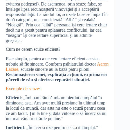
evitarea pedepsei). De asemenea, prin scuze false, se
înțelege lipsa recunoașterii vinovăției și a acceptării
responsabilității. La rândul lor, scuzele false se împart în
două categorii, una considerată “Albă” și cealaltă
“Neagră”. Prin cea “albă” persoana își cere iertare chiar
dacă nu a greșit pentru aplanarea conflictului, iar cea
“neagră” își cere iertare superficial și nu admite
greșeala.
Cum ne cerem scuze eficient?
Este simplu, pentru a ne cere iertare eficient acestea
trebuie să fie sincere. Conform psihiatrului doctor
Aaron
Lazare
, scuzele sincere au la bază patru piloni:
Recunoașterea vinei, explicația acțiunii, exprimarea
părerii de rău și oferirea reparării situației.
Exemple de scuze
:
Eficient
: „Îmi pare rău că mi-am pierdut cumpătul în
dimineața asta. Am avut multă presiune în ultimul timp
la locul de muncă, dar asta nu este o scuză pentru ceea
ce am făcut. Țin la tine și data viitoare o să încerc să nu
îmi mai vărs frustrările pe tine.”
Ineficient
: „Îmi cer scuze pentru ce s-a întâmplat.”