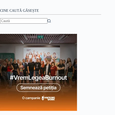
CINE CAUTĂ GĂSEȘTE
Niciun
rezultat