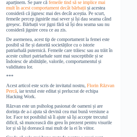
aparținem. Se pare că
femeile tind să se implice mai
mult în acest comportament decât bărbații
și acestea
consideră că jignesc mai des decât aceștia. Pe scurt,
femeile percep jignirile mai sever și își dau seama când
greșesc. Bărbații vor jigni fără să își dea seama sau nu
consideră jignire ceea ce au zis.
De asemenea, acest tip de comportament la femei este
posibil să fie și datorită societăților cu o istorie
patriarhală puternică. Femeile care trăiesc sau au trăit în
aceste culturi patriarhale sunt mai susceptibile și se
îndoiesc de abilitățile, valorile, comportamentul și
validitatea lor.
***
Acest articol este scris de invitatul nostru,
Florin Răzvan
Percă
, iar textul este editat și prelucrat de echipa
Hacking Work.
Răzvan este un psiholog pasionat de oameni și are
dorința de a-i ajuta să devină cea mai bună versiune a
lor. Face tot posibilul să îi ajute să își accepte trecutul
dificil, să muncească din greu în prezent pentru visurile
lor și să își dorească mai mult de la ei în viitor.