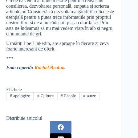
Crede că cele mai bune metode pentru a reuși sunt
consilierea, dezvoltarea personală, empatia și scrierea
articolelor. Consideră că dezvoltarea gândirii critice este
esențială pentru a putea trece informațiile prin propriul
nostru filtru și de a nu cădea în plasa celor false. Prin
asta ne îndeamnă să nu mai vedem viața în alb și negru,
ci în nuanțe de gri.
Urmăriți-l pe Linkedin, are aproape în fiecare zi ceva
foarte interesant de oferit.
***
Foto copertă:
Rachel Beohm
.
Etichete
#
apologize
#
Culture
#
People
#
scuze
Distribuie articolul