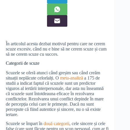
În articolul acesta dezbat motivul pentru care ne cerem
scuze excesiv, când nu e bine să ne cerem scuze și cum
să ne cerem scuze cu succes.
Categorii de scuze
Scuzele se oferă atunci când greșim sau când creăm
situații neplăcute celorlalți. O
meta-analiză
a 175 de
studii a indicat faptul că scuzele sunt un predictor
viguros al iertării interpersonale, dar asta nu înseamnă
că scuzele sunt întotdeauna eficace în rezolvarea
conflictelor. Rezolvarea unui conflict depinde în mare
de percepția celui care le primește. Dacă nu sunt
percepute că fiind autentice și sincere, nu o să existe
iertare.
Scuzele se împart în
două categorii
, cele sincere și cele
false (care sunt făcute pentru un scop personal, cum ar fi