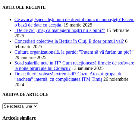
ARTICOLE RECENTE
Ce avocați/specialiști buni de dreptul muncii cunoașteți? Facem
o bază de date cu aceștia.
19 martie 2025
”De ce zici, mă, că managerii noștri nu-s buni?”
15 februarie
2025
Concedieri colective la Betfair în Cluj. E doar primul val?
6
februarie 2025
Cultura organizațională, la partid: ”Putem să vă furăm un pic?”
29 ianuarie 2025
Scad salariile nete în IT? Cum reacționează firmele de software
la noile biruri ale lui Ciolacu?
13 ianuarie 2025
De ce tinerii votează extremiștii? Cazul Atos, îngropat de
”ancheta” internă, cu complicitatea ITM Timiș
26 noiembrie
2024
ARHIVA DE ARTICOLE
Arhiva
de
articole
Articole similare