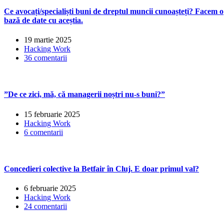
Ce avocați/specialiști buni de dreptul muncii cunoașteți? Facem o
bază de date cu aceștia.
19 martie 2025
Hacking Work
36 comentarii
”De ce zici, mă, că managerii noștri nu-s buni?”
15 februarie 2025
Hacking Work
6 comentarii
Concedieri colective la Betfair în Cluj. E doar primul val?
6 februarie 2025
Hacking Work
24 comentarii