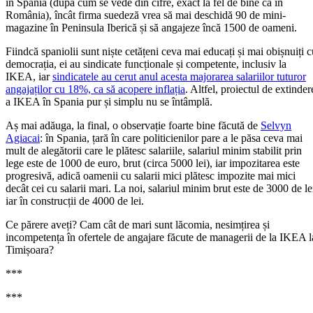
în Spania (după cum se vede din cifre, exact la fel de bine ca în
România), încât firma suedeză vrea să mai deschidă 90 de mini-
magazine în Peninsula Iberică și să angajeze încă 1500 de oameni.
Fiindcă spaniolii sunt niște cetățeni ceva mai educați și mai obișnuiți c
democrația, ei au sindicate funcționale și competente, inclusiv la
IKEA, iar
sindicatele au cerut anul acesta majorarea salariilor tuturor
angajaților cu 18%, ca să acopere inflația
. Altfel, proiectul de extinder
a IKEA în Spania pur și simplu nu se întâmplă.
Aș mai adăuga, la final, o observație foarte bine făcută de
Selvyn
Agiacai
: în Spania, țară în care politicienilor pare a le păsa ceva mai
mult de alegătorii care le plătesc salariile, salariul minim stabilit prin
lege este de 1000 de euro, brut (circa 5000 lei), iar impozitarea este
progresivă, adică oamenii cu salarii mici plătesc impozite mai mici
decât cei cu salarii mari. La noi, salariul minim brut este de 3000 de le
iar în construcții de 4000 de lei.
Ce părere aveți? Cam cât de mari sunt lăcomia, nesimțirea și
incompetența în ofertele de angajare făcute de managerii de la IKEA l
Timișoara?
***
***