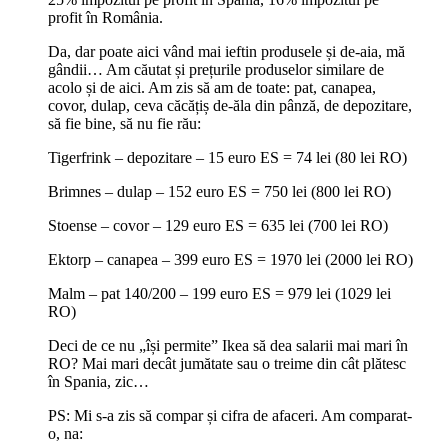
profit în România.
Da, dar poate aici vând mai ieftin produsele și de-aia, mă
gândii… Am căutat și prețurile produselor similare de
acolo și de aici. Am zis să am de toate: pat, canapea,
covor, dulap, ceva căcățiș de-ăla din pânză, de depozitare,
să fie bine, să nu fie rău:
Tigerfrink – depozitare – 15 euro ES = 74 lei (80 lei RO)
Brimnes – dulap – 152 euro ES = 750 lei (800 lei RO)
Stoense – covor – 129 euro ES = 635 lei (700 lei RO)
Ektorp – canapea – 399 euro ES = 1970 lei (2000 lei RO)
Malm – pat 140/200 – 199 euro ES = 979 lei (1029 lei
RO)
Deci de ce nu „își permite” Ikea să dea salarii mai mari în
RO? Mai mari decât jumătate sau o treime din cât plătesc
în Spania, zic…
PS: Mi s-a zis să compar și cifra de afaceri. Am comparat-
o, na: