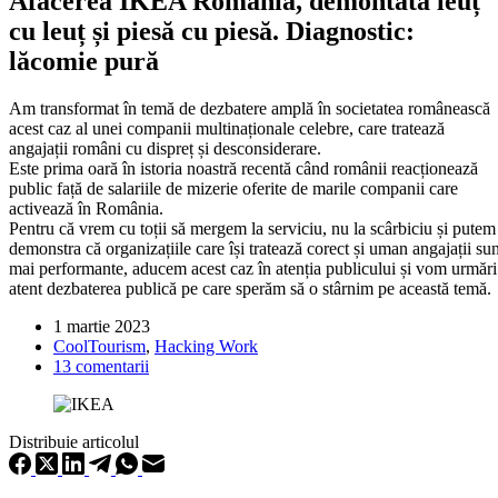
Afacerea IKEA România, demontată leuț
cu leuț și piesă cu piesă. Diagnostic:
lăcomie pură
Am transformat în temă de dezbatere amplă în societatea românească
acest caz al unei companii multinaționale celebre, care tratează
angajații români cu dispreț și desconsiderare.
Este prima oară în istoria noastră recentă când românii reacționează
public față de salariile de mizerie oferite de marile companii care
activează în România.
Pentru că vrem cu toții să mergem la serviciu, nu la scârbiciu și putem
demonstra că organizațiile care își tratează corect și uman angajații sun
mai performante, aducem acest caz în atenția publicului și vom urmări
atent dezbaterea publică pe care sperăm să o stârnim pe această temă.
1 martie 2023
CoolTourism
,
Hacking Work
13 comentarii
Distribuie articolul