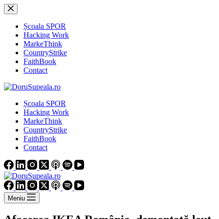
Sari
la
conținut
Școala SPOR
Hacking Work
MarkeThink
CountryStrike
FaithBook
Contact
Școala SPOR
Hacking Work
MarkeThink
CountryStrike
FaithBook
Contact
Meniu