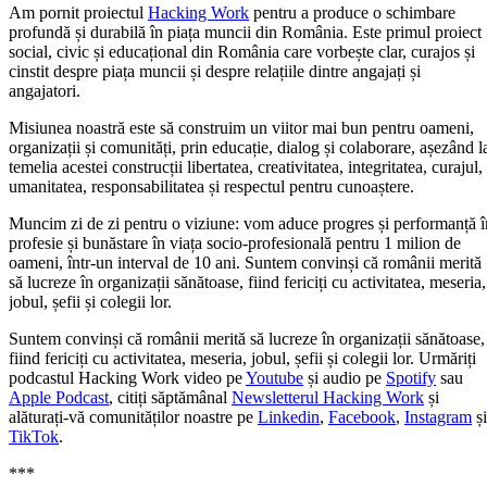
Am pornit proiectul
H
acking Work
pentru a produce o schimbare
profundă și durabilă în piața muncii din România. Este primul proiect
social, civic și educațional din România care vorbește clar, curajos și
cinstit despre piața muncii și despre relațiile dintre angajați și
angajatori.
Misiunea noastră este să construim un viitor mai bun pentru oameni,
organizații și comunități, prin educație, dialog și colaborare, așezând l
temelia acestei construcții libertatea, creativitatea, integritatea, curajul,
umanitatea, responsabilitatea și respectul pentru cunoaștere.
Muncim zi de zi pentru o viziune: vom aduce progres și performanță î
profesie și bunăstare în viața socio-profesională pentru 1 milion de
oameni, într-un interval de 10 ani. Suntem convinși că românii merită
să lucreze în organizații sănătoase, fiind fericiți cu activitatea, meseria,
jobul, șefii și colegii lor.
Suntem convinși că românii merită să lucreze în organizații sănătoase,
fiind fericiți cu activitatea, meseria, jobul, șefii și colegii lor. Urmăriți
podcastul Hacking Work video pe
Youtube
și audio pe
Spotify
sau
Apple Podcast
, citiți săptămânal
Newsletterul Hacking Work
și
alăturați-vă comunităților noastre pe
Linkedin
,
Facebook
,
Instagram
și
TikTok
.
***