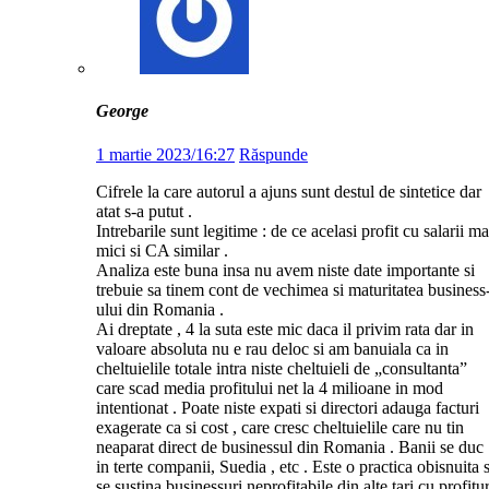
George
1 martie 2023/16:27
Răspunde
Cifrele la care autorul a ajuns sunt destul de sintetice dar
atat s-a putut .
Intrebarile sunt legitime : de ce acelasi profit cu salarii ma
mici si CA similar .
Analiza este buna insa nu avem niste date importante si
trebuie sa tinem cont de vechimea si maturitatea business
ului din Romania .
Ai dreptate , 4 la suta este mic daca il privim rata dar in
valoare absoluta nu e rau deloc si am banuiala ca in
cheltuielile totale intra niste cheltuieli de „consultanta”
care scad media profitului net la 4 milioane in mod
intentionat . Poate niste expati si directori adauga facturi
exagerate ca si cost , care cresc cheltuielile care nu tin
neaparat direct de businessul din Romania . Banii se duc
in terte companii, Suedia , etc . Este o practica obisnuita 
se sustina businessuri neprofitabile din alte tari cu profitur