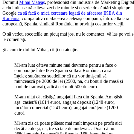
Domnul
Mihai Mateaș
, profesionist din industria de Marketing Digital
a cheltuit aseară câteva zeci de minute și o serie de căutări simple pe
Google
ca să facă o mică cercetare legată de afacerea IKEA din
România
, comparativ cu afacerea aceleiași companii, într-o altă țară
europeană, Spania, similară României în privința costurilor vieții.
O să vedeți socotelile un picuț mai jos, nu le comentez, vă las pe voi s
le comentați.
Și acum textul lui Mihai, citiți cu atenție:
Mi-am luat câteva minute mai devreme pentru a face o
comparație între Ikea Spania și Ikea România, ca să
înțeleg supărarea suedejilor că nu vor timișenii să
muncească pe 2000 de lei (2500, na, cu bonuri de masă și
bani de tramvai), adică cel mult 500 de euro.
M-am uitat cât câștigă angajații Ikea din Spania. Am găsit
așa: casier/ă (1614 euro), angajat depozit (1248 euro),
lucrător comercial (1241 euro), angajat curățenie (1200
euro).
Mi-am zis că poate plătesc mai mult impozit pe profit aici
decât acolo și, na, tre să taie de undeva… Doar că nu:
25% impozitul pe profit în Spania, 16% impozitul pe