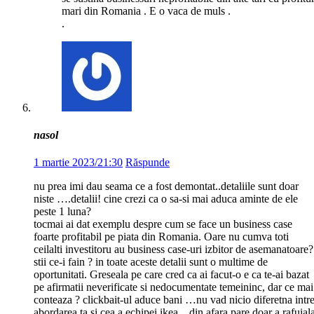
mari din Romania . E o vaca de muls .
.
nasol
1 martie 2023/21:30
Răspunde
nu prea imi dau seama ce a fost demontat..detaliile sunt doar
niste ….detalii! cine crezi ca o sa-si mai aduca aminte de ele
peste 1 luna?
tocmai ai dat exemplu despre cum se face un business case
foarte profitabil pe piata din Romania. Oare nu cumva toti
ceilalti investitoru au business case-uri izbitor de asemanatoare?
stii ce-i fain ? in toate aceste detalii sunt o multime de
oportunitati. Greseala pe care cred ca ai facut-o e ca te-ai bazat
pe afirmatii neverificate si nedocumentate temeininc, dar ce mai
conteaza ? clickbait-ul aduce bani …nu vad nicio diferetna intr
abordarea ta si cea a echipei ikea…din afara pare doar a rafuial