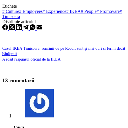
Etichete
#
Culture
#
Employees
#
Experience
#
IKEA
#
People
#
Promovare
#
Timișoara
Distribuie articolul
Cazul IKEA Timișoara: românii de pe Reddit sunt și mai duri și fermi decât
bănățenii
A sosit răspunsul oficial de la IKEA
13 comentarii
Calin