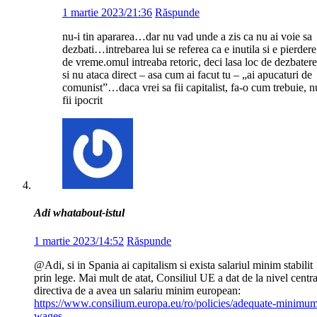
1 martie 2023/21:36
Răspunde
nu-i tin apararea…dar nu vad unde a zis ca nu ai voie sa
dezbati…intrebarea lui se referea ca e inutila si e pierdere
de vreme.omul intreaba retoric, deci lasa loc de dezbatere
si nu ataca direct – asa cum ai facut tu – „ai apucaturi de
comunist”…daca vrei sa fii capitalist, fa-o cum trebuie, n
fii ipocrit
Adi whatabout-istul
1 martie 2023/14:52
Răspunde
@Adi, si in Spania ai capitalism si exista salariul minim stabilit
prin lege. Mai mult de atat, Consiliul UE a dat de la nivel centra
directiva de a avea un salariu minim european:
https://www.consilium.europa.eu/ro/policies/adequate-minimu
wages
.