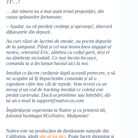
J.F….!
… dar nimeni nu a mai auzit restul propoziției, din
cauza aplauzelor furtunoase.
– Așadar, nu vă pierdeți credința și speranța!, zbierară
difuzoarele din depozit .
Au curs râuri de lacrimi de emoție, au pocnit dopurile
de la șampanii. Până și cel mai morocănos angajat al
nostru, veteranul Eric, zâmbea cu colțul gurii, deși el
nu zâmbește niciodată. Ce mai încolo-încoace,
comanda ta a declanșat haosul aici la noi.
Imediat ce facem curățenie după această petrecere, o să
ne ocupăm să îți împachetăm comanda și să o
expediem către tine cât de repede. Vom reveni cu un
mesaj și un cod de tracking imediat ce coletul este
predat curierului. Dacă ai probleme sau întrebări, dă-
ne un e-mail la support@nativecos.com.
Împărtășește experienta ta Native și cu prietenii tăi,
folosind hashtagul #GoNative. Mulțumim!
Native este un producător de deodorante naturale din
California, găsiți
site-ul lor aici
. Poate faceți shopping și