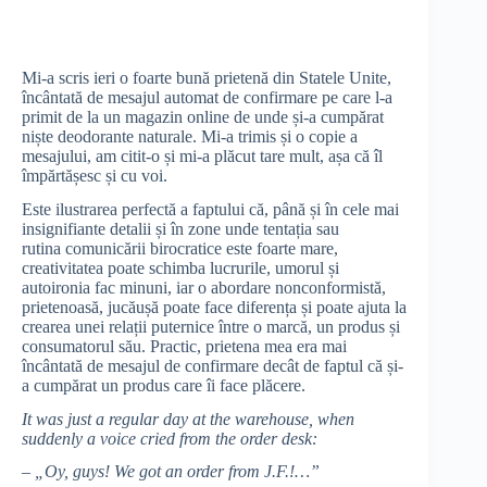
Mi-a scris ieri o foarte bună prietenă din Statele Unite,
încântată de mesajul automat de confirmare pe care l-a
primit de la un magazin online de unde și-a cumpărat
niște deodorante naturale. Mi-a trimis și o copie a
mesajului, am citit-o și mi-a plăcut tare mult, așa că îl
împărtășesc și cu voi.
Este ilustrarea perfectă a faptului că, până și în cele mai
insignifiante detalii și în zone unde tentația sau
rutina comunicării birocratice este foarte mare,
creativitatea poate schimba lucrurile, umorul și
autoironia fac minuni, iar o abordare nonconformistă,
prietenoasă, jucăușă poate face diferența și poate ajuta la
crearea unei relații puternice între o marcă, un produs și
consumatorul său. Practic, prietena mea era mai
încântată de mesajul de confirmare decât de faptul că și-
a cumpărat un produs care îi face plăcere.
It was just a regular day at the warehouse, when
suddenly a voice cried from the order desk:
– „Oy, guys! We got an order from J.F.!…”