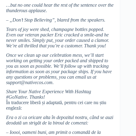
…but no one could hear the rest of the sentence over the
thunderous applause.
– „Don’t Stop Believing”, blared from the speakers.
Tears of joy were shed, champagne bottles popped.
Even our veteran packer Eric cracked a smile-and he
never smiles. Simply put, your order caused a clamor.
We’re all thrilled that you’re a customer. Thank you!
Once we clean up our celebration mess, we’ll start
working on getting your order packed and shipped to
you as soon as possible. We’ll follow up with tracking
information as soon as your package ships. If you have
any questions or problems, you can email us at
support@nativecos.com.
Share Your Native Experience With Hashtag
#GoNative. Thanks!
În traducere liberă și adaptată, pentru cei care nu știu
engleză:
Era o zi ca oricare alta în depozitul nostru, când se auzi
deodată un strigăt de la biroul de comenzi:
– Ioooi, oameni buni, am primit o comandă de la