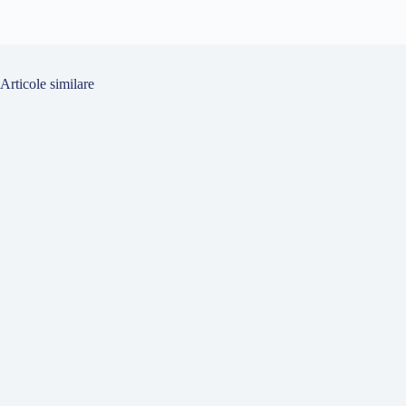
de
articole
Articole similare