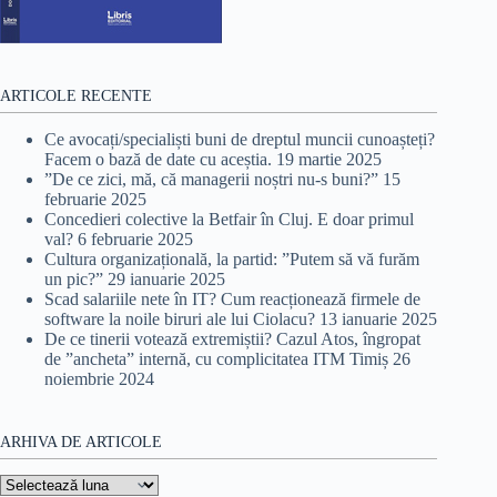
ARTICOLE RECENTE
Ce avocați/specialiști buni de dreptul muncii cunoașteți?
Facem o bază de date cu aceștia.
19 martie 2025
”De ce zici, mă, că managerii noștri nu-s buni?”
15
februarie 2025
Concedieri colective la Betfair în Cluj. E doar primul
val?
6 februarie 2025
Cultura organizațională, la partid: ”Putem să vă furăm
un pic?”
29 ianuarie 2025
Scad salariile nete în IT? Cum reacționează firmele de
software la noile biruri ale lui Ciolacu?
13 ianuarie 2025
De ce tinerii votează extremiștii? Cazul Atos, îngropat
de ”ancheta” internă, cu complicitatea ITM Timiș
26
noiembrie 2024
ARHIVA DE ARTICOLE
Arhiva