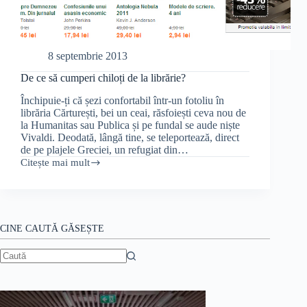
8 septembrie 2013
De ce să cumperi chiloți de la librărie?
Închipuie-ți că șezi confortabil într-un fotoliu în
librăria Cărturești, bei un ceai, răsfoiești ceva nou de
la Humanitas sau Publica și pe fundal se aude niște
Vivaldi. Deodată, lângă tine, se teleportează, direct
de pe plajele Greciei, un refugiat din…
Citește mai mult
De
ce
să
cumperi
chiloți
de
CINE CAUTĂ GĂSEȘTE
la
librărie?
Niciun
rezultat