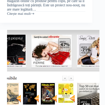
magazin online cu produse pentru copii, pe care să îl
îndrăgească toți părinții. Este un proiect nou-nouț, nu
are mare legătură…
Citește mai mult
Concurs:
dă-
ne
un
nume
genial!