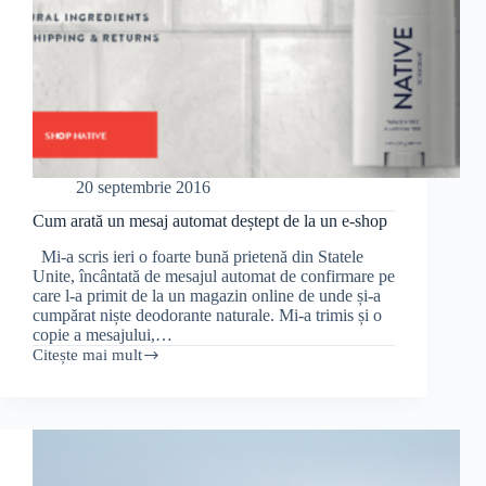
20 septembrie 2016
Cum arată un mesaj automat deștept de la un e-shop
Mi-a scris ieri o foarte bună prietenă din Statele
Unite, încântată de mesajul automat de confirmare pe
care l-a primit de la un magazin online de unde și-a
cumpărat niște deodorante naturale. Mi-a trimis și o
copie a mesajului,…
Citește mai mult
Cum
arată
un
mesaj
automat
deștept
de