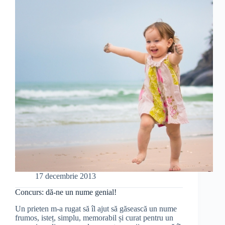
la
un
e-
shop
17 decembrie 2013
Concurs: dă-ne un nume genial!
Un prieten m-a rugat să îl ajut să găsească un nume
frumos, isteț, simplu, memorabil și curat pentru un