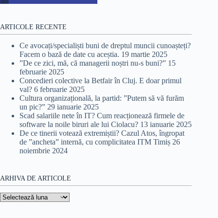
ARTICOLE RECENTE
Ce avocați/specialiști buni de dreptul muncii cunoașteți?
Facem o bază de date cu aceștia.
19 martie 2025
”De ce zici, mă, că managerii noștri nu-s buni?”
15
februarie 2025
Concedieri colective la Betfair în Cluj. E doar primul
val?
6 februarie 2025
Cultura organizațională, la partid: ”Putem să vă furăm
un pic?”
29 ianuarie 2025
Scad salariile nete în IT? Cum reacționează firmele de
software la noile biruri ale lui Ciolacu?
13 ianuarie 2025
De ce tinerii votează extremiștii? Cazul Atos, îngropat
de ”ancheta” internă, cu complicitatea ITM Timiș
26
noiembrie 2024
ARHIVA DE ARTICOLE
Arhiva
de
articole