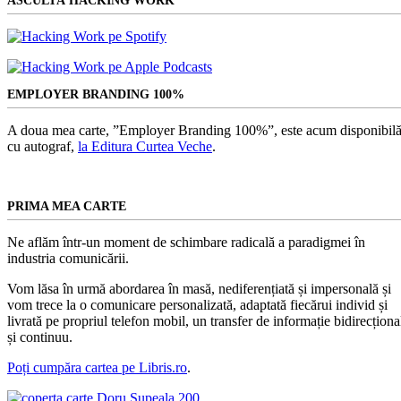
ASCULTĂ HACKING WORK
EMPLOYER BRANDING 100%
A doua mea carte, ”Employer Branding 100%”, este acum disponibilă
cu autograf,
la Editura Curtea Veche
.
PRIMA MEA CARTE
Ne aflăm într-un moment de schimbare radicală a paradigmei în
industria comunicării.
Vom lăsa în urmă abordarea în masă, nediferențiată și impersonală și
vom trece la o comunicare personalizată, adaptată fiecărui individ și
livrată pe propriul telefon mobil, un transfer de informație bidirecționa
și continuu.
Poți cumpăra cartea pe Libris.ro
.