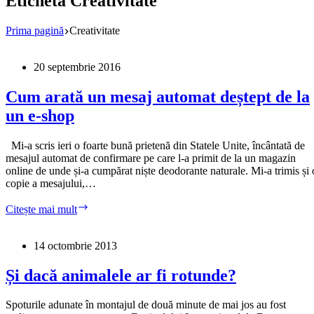
Etichetă
Creativitate
Prima pagină
Creativitate
20 septembrie 2016
Cum arată un mesaj automat deștept de la
un e-shop
Mi-a scris ieri o foarte bună prietenă din Statele Unite, încântată de
mesajul automat de confirmare pe care l-a primit de la un magazin
online de unde și-a cumpărat niște deodorante naturale. Mi-a trimis și 
copie a mesajului,…
Cum
Citește mai mult
arată
un
mesaj
14 octombrie 2013
automat
deștept
Și dacă animalele ar fi rotunde?
de
la
Spoturile adunate în montajul de două minute de mai jos au fost
un