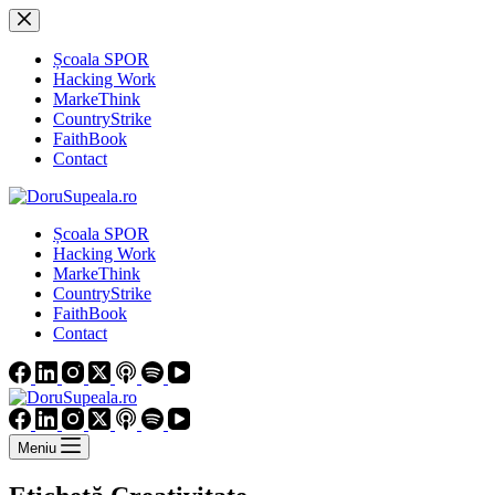
Sari
la
conținut
Școala SPOR
Hacking Work
MarkeThink
CountryStrike
FaithBook
Contact
Școala SPOR
Hacking Work
MarkeThink
CountryStrike
FaithBook
Contact
Meniu