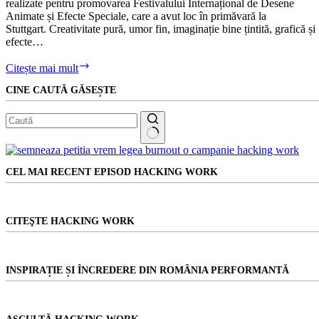
realizate pentru promovarea Festivalului Internațional de Desene
e-
Animate și Efecte Speciale, care a avut loc în primăvară la
shop
Stuttgart. Creativitate pură, umor fin, imaginație bine țintită, grafică și
efecte…
Și
Citește mai mult
dacă
CINE CAUTĂ GĂSEȘTE
animalele
ar
fi
rotunde?
Niciun
rezultat
CEL MAI RECENT EPISOD HACKING WORK
CITEŞTE HACKING WORK
INSPIRAȚIE ȘI ÎNCREDERE DIN ROMÂNIA PERFORMANTĂ