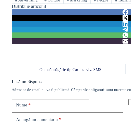
#
Advertising
#
Culture
#
Marketing
#
People
#
Reclam
Distribuie articolul
O nouă măgărie tip Caritas: vivaSMS
Lasă un răspuns
Adresa ta de email nu va fi publicată.
Câmpurile obligatorii sunt marcate c
Nume
*
Adaugă un comentariu
*