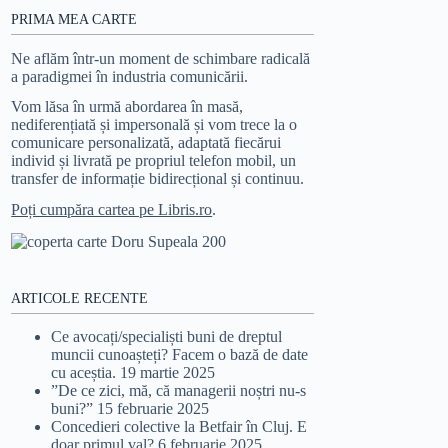
PRIMA MEA CARTE
Ne aflăm într-un moment de schimbare radicală
a paradigmei în industria comunicării.
Vom lăsa în urmă abordarea în masă,
nediferențiată și impersonală și vom trece la o
comunicare personalizată, adaptată fiecărui
individ și livrată pe propriul telefon mobil, un
transfer de informație bidirecțional și continuu.
Poți cumpăra cartea pe Libris.ro
.
ARTICOLE RECENTE
Ce avocați/specialiști buni de dreptul
muncii cunoașteți? Facem o bază de date
cu aceștia.
19 martie 2025
”De ce zici, mă, că managerii noștri nu-s
buni?”
15 februarie 2025
Concedieri colective la Betfair în Cluj. E
doar primul val?
6 februarie 2025