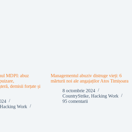
rnul MDPI: abuz
Managementul abuziv distruge vieți: 6
puizare,
mărturii noi ale angajaților Atos Timișoara
ră, demisii forțate și
8 octombrie 2024
CountryStrike
,
Hacking Work
024
95 comentarii
Hacking Work