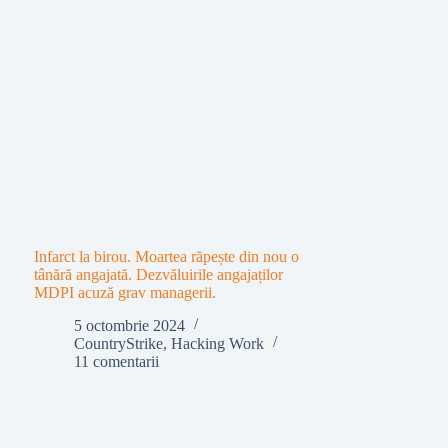
Infarct la birou. Moartea răpește din nou o
tânără angajată. Dezvăluirile angajaților
MDPI acuză grav managerii.
5 octombrie 2024
CountryStrike
,
Hacking Work
11 comentarii