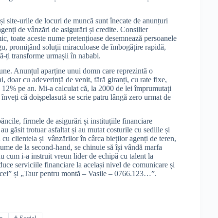
e și site-urile de locuri de muncă sunt înecate de anunțuri
enți de vânzări de asigurări și credite. Consilier
mic, toate aceste nume pretențioase desemnează persoanele
ugu, promițând soluții miraculoase de îmbogățire rapidă,
ă-ți transforme urmașii în nababi.
opune. Anunțul aparține unui domn care reprezintă o
 doar cu adeverință de venit, fără giranți, cu rate fixe,
12% pe an. Mi-a calculat că, la 2000 de lei împrumutați
 înveți că doișpelasută se scrie patru lângă zero urmat de
le, firmele de asigurări și instituțiile financiare
 găsit trotuar asfaltat și au mutat costurile cu sediile și
cu clientela și vânzărilor în cârca bieților agenți de teren,
stume de la second-hand, se chinuie să își vândă marfa
u cum i-a instruit vreun lider de echipă cu talent la
uce serviciile financiare la același nivel de comunicare și
urcei” și „Taur pentru montă – Vasile – 0766.123…”.