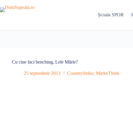
Sari
la
conținut
Școala SPOR
Cu cine faci benching, Lele Mărie?
25 septembrie 2013
CountryStrike
,
MarkeThink