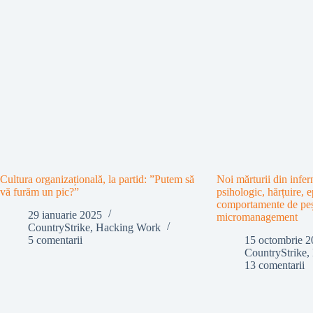
Cultura organizațională, la partid: ”Putem să
Noi mărturii din infe
vă furăm un pic?”
psihologic, hărțuire, e
comportamente de pește
29 ianuarie 2025
micromanagement
CountryStrike
,
Hacking Work
5 comentarii
15 octombrie 2
CountryStrike
,
13 comentarii