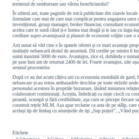
termenul de rambursare sau vârsta beneficiarului?
În ultimii ani, toate paginile de mică publicitate din ziarele local
formulate care mai de care mai complicat pentru angajarea unor ag
investițional, group manager, broker financiar, consultant econo
acelea care te sună când ți-e lumea mai dragă și te iau cu lugu-l
creditare super-avantajoasă și planuri de economii vrăjite care o s
Am sunat să văd cine e în spatele ofertei și ce mari avantaje pr
instituție nebancară destul de anonimă. Dă credite pe minim 6 luni,
sumă maximă 5000 de euro. Avantajos, zice el, dobânda e numai 
pe șase luni am de returnat 2400 de lei. Foarte avantajos, uite așa
semnul procentelor.
După ce au dat acum câțiva ani cu economia mondială de gard, bănci
nebancare și-au retras ambasadele deschise pe toate străzile unde au
personalul acestora în propriile buzunare, lăsând misiunea relației 
colaboratori comisionați. Aceștia, îmbrăcați ca niște ciocli cu co
proastă, scumpă și fără credibilitate, așa cum se pricepe fiecare sa
construit rețele MLM. Așa apar reclame ca asta de pe stâlp, care d
același tip de limbaj cu anunțurile de tip „Sap puțuri”, „Vând p
Etichete