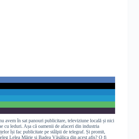
u avem în sat panouri publicitare, televiziune locală și nici
e cu leduri. Așa că oamenii de afaceri din industria
țelor își fac publicitate pe stâlpii de telegraf. Și promit,
eleg Lelea Mărie și Badea Văsălica din acest afiș? O fi