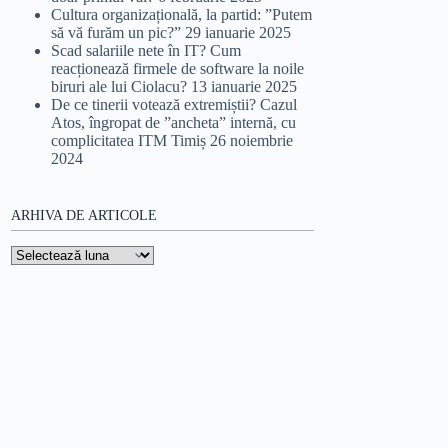
Cultura organizațională, la partid: ”Putem
să vă furăm un pic?”
29 ianuarie 2025
Scad salariile nete în IT? Cum
reacționează firmele de software la noile
biruri ale lui Ciolacu?
13 ianuarie 2025
De ce tinerii votează extremiștii? Cazul
Atos, îngropat de ”ancheta” internă, cu
complicitatea ITM Timiș
26 noiembrie
2024
ARHIVA DE ARTICOLE
Arhiva
de
articole