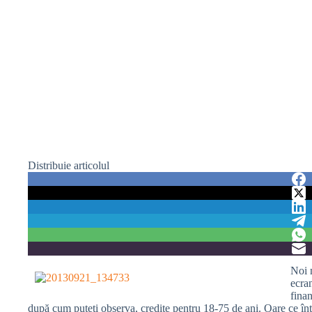
Distribuie articolul
Noi n
ecran
finan
după cum puteți observa, credite pentru 18-75 de ani. Oare ce înț