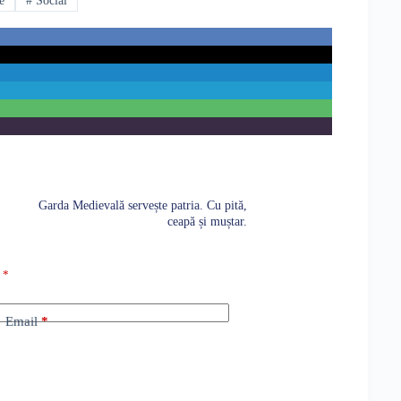
e
#
Social
Garda Medievală servește patria. Cu pită,
ceapă și muștar.
u
*
Email
*