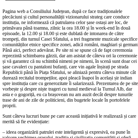
Pagina web a Consiliului Județean, după ce face tradiționalele
plecăciuni și cultul personalității vizionarului strateg care conduce
instituția, ne informează că patrularea celor șase ostași are loc, de
primăvara până toamna, zilnic la ora 18.00 și în week-end în două
episoade, la 12.00 și 18.00 și este dublată de intonarea de către
trompeți, din turnul Casei Sfatului, a trei fragmente muzicale specifice
comunităților etnice specifice zonei, adică români, maghiari și germani
Până aici, perfect adevărat. Pe site ni se spune că de fapt ceremonia
reprezintă schimbarea gărzii, dar am asistat de câteva ori la ceremonie
și vă garantez că nu schimbă nimeni pe nimeni, în scenă sunt doar cei
șase cavaleri cu pantaloni bufanți, care vin agale înșirați pe strada
Republicii până în Piața Sfatului, se aliniază pentru câteva minute cât
durează recitalul trompeților, apoi pleacă înapoi în același șir indian
spre instituția care cu generozitate îi salarizează. Prezentarea de pe site
vorbește și despre niște trageri cu tunul medieval la Turnul Alb, dar
asta e o gogoriță, eu ca brașovean nu am auzit decât despre tunurile
trase de ani de zile de politicieni, din bugetele locale în portofelele
proprii.
Sunt câteva lucruri bune pe care această inițiativă le realizează și care
merită să fie evidențiate:
– ideea organizării patrulei este inteligentă și expresivă, ea pune în
valoare vechimea orașului, tradiția și civilizația comunității și oferă