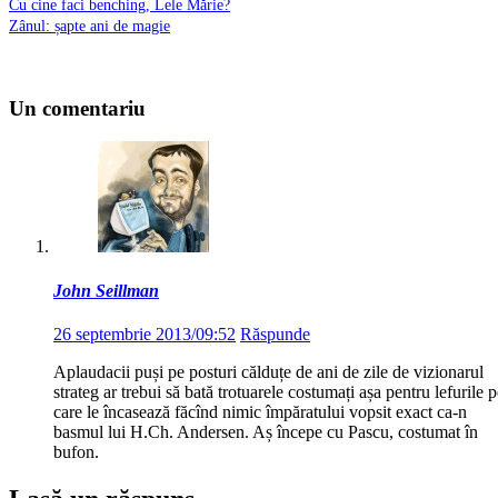
Cu cine faci benching, Lele Mărie?
Zânul: șapte ani de magie
Un comentariu
John Seillman
26 septembrie 2013/09:52
Răspunde
Aplaudacii puși pe posturi călduțe de ani de zile de vizionarul
strateg ar trebui să bată trotuarele costumați așa pentru lefurile 
care le încasează făcînd nimic împăratului vopsit exact ca-n
basmul lui H.Ch. Andersen. Aș începe cu Pascu, costumat în
bufon.