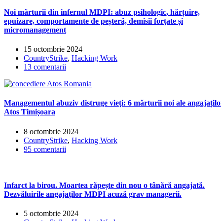
Noi mărturii din infernul MDPI: abuz psihologic, hărțuire,
epuizare, comportamente de peșteră, demisii forțate și
micromanagement
15 octombrie 2024
CountryStrike
,
Hacking Work
13 comentarii
Managementul abuziv distruge vieți: 6 mărturii noi ale angajațilo
Atos Timișoara
8 octombrie 2024
CountryStrike
,
Hacking Work
95 comentarii
Infarct la birou. Moartea răpește din nou o tânără angajată.
Dezvăluirile angajaților MDPI acuză grav managerii.
5 octombrie 2024