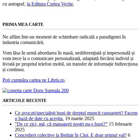
cu autograf,
la Editura Curtea Veche
.
PRIMA MEA CARTE
Ne aflăm într-un moment de schimbare radicală a paradigmei în
industria comunicării.
Vom lăsa în urmă abordarea în masă, nediferențiată și impersonală și
vom trece la o comunicare personalizată, adaptată fiecărui individ și
livrată pe propriul telefon mobil, un transfer de informație bidirecționa
și continuu.
Poți cumpăra cartea pe Libris.ro
.
ARTICOLE RECENTE
Ce avocați/specialiști buni de dreptul muncii cunoașteți? Facem
o bază de date cu aceștia.
19 martie 2025
”De ce zici, mă, că managerii noștri nu-s buni?”
15 februarie
2025
Concedieri colective la Betfair în Cluj. E doar primul val?
6