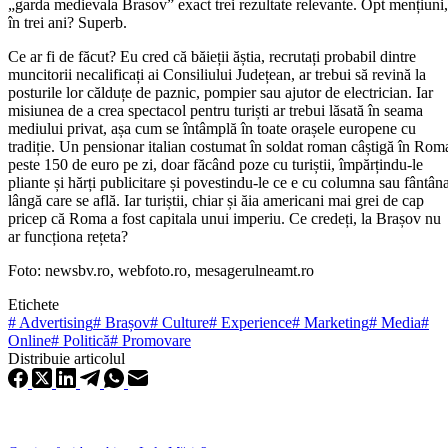
„garda medievala Brasov” exact trei rezultate relevante. Opt mențiuni,
în trei ani? Superb.
Ce ar fi de făcut? Eu cred că băieții ăștia, recrutați probabil dintre
muncitorii necalificați ai Consiliului Județean, ar trebui să revină la
posturile lor călduțe de paznic, pompier sau ajutor de electrician. Iar
misiunea de a crea spectacol pentru turiști ar trebui lăsată în seama
mediului privat, așa cum se întâmplă în toate orașele europene cu
tradiție. Un pensionar italian costumat în soldat roman câștigă în Rom
peste 150 de euro pe zi, doar făcând poze cu turiștii, împărțindu-le
pliante și hărți publicitare și povestindu-le ce e cu columna sau fântân
lângă care se află. Iar turiștii, chiar și ăia americani mai grei de cap
pricep că Roma a fost capitala unui imperiu. Ce credeți, la Brașov nu
ar funcționa rețeta?
Foto: newsbv.ro, webfoto.ro, mesagerulneamt.ro
Etichete
#
Advertising
#
Brașov
#
Culture
#
Experience
#
Marketing
#
Media
#
Online
#
Politică
#
Promovare
Distribuie articolul