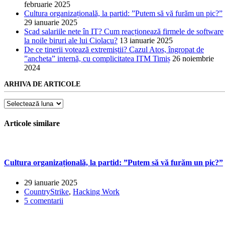
februarie 2025
Cultura organizațională, la partid: ”Putem să vă furăm un pic?”
29 ianuarie 2025
Scad salariile nete în IT? Cum reacționează firmele de software
la noile biruri ale lui Ciolacu?
13 ianuarie 2025
De ce tinerii votează extremiștii? Cazul Atos, îngropat de
”ancheta” internă, cu complicitatea ITM Timiș
26 noiembrie
2024
ARHIVA DE ARTICOLE
Arhiva
de
articole
Articole similare
Cultura organizațională, la partid: ”Putem să vă furăm un pic?”
29 ianuarie 2025
CountryStrike
,
Hacking Work
5 comentarii