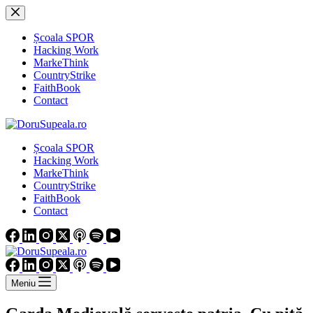
Sari
la
conținut
Școala SPOR
Hacking Work
MarkeThink
CountryStrike
FaithBook
Contact
Școala SPOR
Hacking Work
MarkeThink
CountryStrike
FaithBook
Contact
Meniu