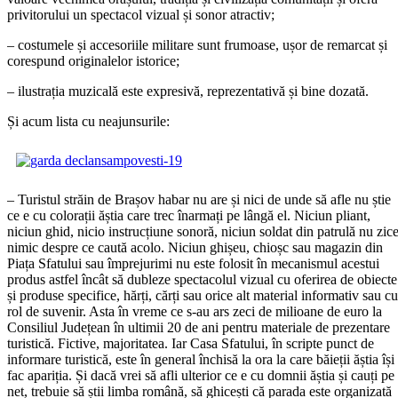
privitorului un spectacol vizual și sonor atractiv;
– costumele și accesoriile militare sunt frumoase, ușor de remarcat și
corespund originalelor istorice;
– ilustrația muzicală este expresivă, reprezentativă și bine dozată.
Și acum lista cu neajunsurile:
– Turistul străin de Brașov habar nu are și nici de unde să afle nu știe
ce e cu colorații ăștia care trec înarmați pe lângă el. Niciun pliant,
niciun ghid, nicio instrucțiune sonoră, niciun soldat din patrulă nu zic
nimic despre ce caută acolo. Niciun ghișeu, chioșc sau magazin din
Piața Sfatului sau împrejurimi nu este folosit în mecanismul acestui
produs astfel încât să dubleze spectacolul vizual cu oferirea de obiecte
și produse specifice, hărți, cărți sau orice alt material informativ sau cu
rol de suvenir. Asta în vreme ce s-au ars zeci de milioane de euro la
Consiliul Județean în ultimii 20 de ani pentru materiale de prezentare
turistică. Fictive, majoritatea. Iar Casa Sfatului, în scripte punct de
informare turistică, este în general închisă la ora la care băieții ăștia își
fac apariția. Și dacă vrei să afli ulterior ce e cu domnii ăștia și cauți pe
net, trebuie să știi limba română, să ghicești că parada este organizată