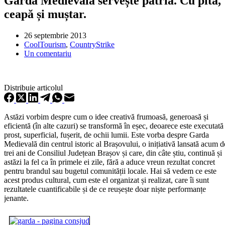
Garda Medievală servește patria. Cu pită,
ceapă și muștar.
26 septembrie 2013
CoolTourism
,
CountryStrike
Un comentariu
Distribuie articolul
Astăzi vorbim despre cum o idee creativă frumoasă, generoasă și
eficientă (în alte cazuri) se transformă în eșec, deoarece este executată
prost, superficial, fușerit, de ochii lumii. Este vorba despre Garda
Medievală din centrul istoric al Brașovului, o inițiativă lansată acum d
trei ani de Consiliul Județean Brașov și care, din câte știu, continuă și
astăzi la fel ca în primele ei zile, fără a aduce vreun rezultat concret
pentru brandul sau bugetul comunității locale. Hai să vedem ce este
acest produs cultural, cum este el organizat și realizat, care îi sunt
rezultatele cuantificabile și de ce reușește doar niște performanțe
jenante.