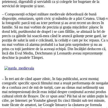
prietenoși, digerabili și serviabili ca și colegele lor bugetare de la
serviciul de impozite și taxe.
– Componenții echipei militare medievale debordează de bună
dispoziție, entuziasm, spirit civic și mândria de a păzi Cetatea. Uitați-
la fotografii: parcă toți au icter perforat și au avut recent un deces în
familie. Să nu mai vorbim de precizia și grația mișcărilor: pășesc în
dorul lelii, purtătorului de drapel i se cam fâlfâie, se aliniază la fel de
precis ca găinile lui soacră-mea când le aruncă grăunțe peste gard, iar
poziția de salut la unii e crăcănată, la ceilalți e cam pe loc repaus. Ca 
nu mai vorbim că alarma probabil i-a luat prin surprindere și nu au
prins cu toții jambiere de la aceeași echipă. Din încălțări deducem că,
încă din Evul Mediu, Deichmann și Leonardo aveau reprezentanțe
deschise la poalele Tâmpei.
– În trei ani de când apare zilnic, în fața publicului, acest montaj
coregrafic specific epocii filmului mut a reușit performanța de neegala
de a confuza zeci de mii de turiști, care au rămas mai nelămuriți sau
mai neimpresionați decât erau inițial despre conținutul acestui produs
cultural oferit de Brașov. De ce spun asta? Păi hai să ne uităm puțin la
cifre, pe Internet: pe Youtube găsești fix cinci filmări sub trei minute,
toate făcute de amatori, iar Google întoarce la căutarea pe formula