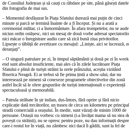
de Consiliul Județean și să cauți cu răbdare pe site, până găsești datele
din fotografia de mai sus.
– Momentul desfășurat în Piața Sfatului durează mai puțin de cinci
minute și parcă se termină înainte de a fi început. Și nu a arată a
ceremonial militar, ci a înmormântare. În afara trompetelor, nu se aude
niciun ordin ostășesc, nici un mesaj de două vorbe adresat spectatorilo
nici măcar o înregistrare audio care să zică bună ziua privitorilor.
Lipsește o tăbliță de avertizare cu mesajul: „Liniște, aici se lucrează, 
deranjați”.
– O singură patrulare pe zi, în timpul săptămânii și două pe zi în week
end sunt absolut insuficiente, mai ales că în zilele lucrătoare Piața
Sfatului e plină de turiști străini la orele prânzului, aceștia vizitând
Biserica Neagră. Ei ar trebui să fie prima țintă a show-ului, dar nu
interesează pe nimeni să conexeze programele obiectivelor din zonă
astfel încât să le ofere grupurilor de turiști internaționali o experiență
spectaculoasă și memorabilă.
– Patrula străbate în șir indian, dus-întors, fără oprire și fără nicio
explicație dată trecătorilor, un traseu de circa un kilometru pe principa
stradă comercială a orașului. În medie, sunt văzuți de minim 1000 de
persoane. Ostașii nu vorbesc cu nimeni (i-a învățat mama să nu stea d
povești cu străinii), nu se opresc pentru poze, nu dau informații despre
care-i rostul lor în viață, nu zâmbesc nici dacă îi gâdili, sunt la fel de