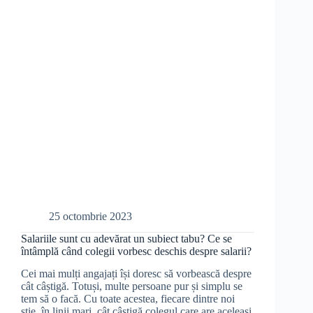
25 octombrie 2023
Salariile sunt cu adevărat un subiect tabu? Ce se
întâmplă când colegii vorbesc deschis despre salarii?
Cei mai mulți angajați își doresc să vorbească despre
cât câștigă. Totuși, multe persoane pur și simplu se
tem să o facă. Cu toate acestea, fiecare dintre noi
știe, în linii mari, cât câștigă colegul care are aceleași