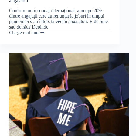
angajatori
Conform unui sondaj internațional, aproape 20%
dintre angajații care au renunțat la joburi în timpul
pandemiei s-au întors la vechii angajatori. E de bine
sau de rău? Depinde.
Citește mai mult
Fenomenul
Boomerang:
Angajații
se
întorc
la
foștii
angajatori