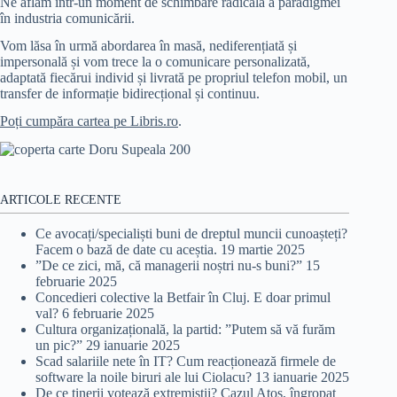
Ne aflăm într-un moment de schimbare radicală a paradigmei
în industria comunicării.
Vom lăsa în urmă abordarea în masă, nediferențiată și
impersonală și vom trece la o comunicare personalizată,
adaptată fiecărui individ și livrată pe propriul telefon mobil, un
transfer de informație bidirecțional și continuu.
Poți cumpăra cartea pe Libris.ro
.
ARTICOLE RECENTE
Ce avocați/specialiști buni de dreptul muncii cunoașteți?
Facem o bază de date cu aceștia.
19 martie 2025
”De ce zici, mă, că managerii noștri nu-s buni?”
15
februarie 2025
Concedieri colective la Betfair în Cluj. E doar primul
val?
6 februarie 2025
Cultura organizațională, la partid: ”Putem să vă furăm
un pic?”
29 ianuarie 2025
Scad salariile nete în IT? Cum reacționează firmele de
software la noile biruri ale lui Ciolacu?
13 ianuarie 2025
De ce tinerii votează extremiștii? Cazul Atos, îngropat