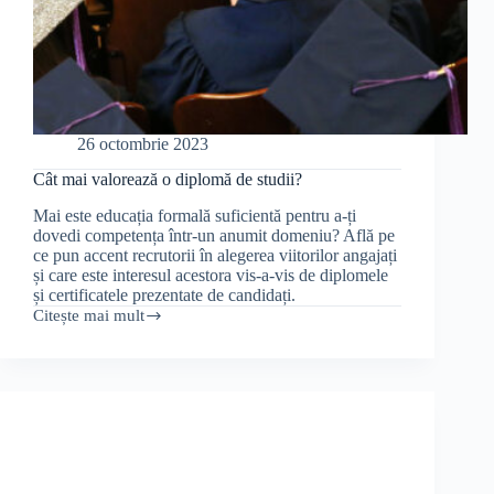
26 octombrie 2023
Cât mai valorează o diplomă de studii?
Mai este educația formală suficientă pentru a-ți
dovedi competența într-un anumit domeniu? Află pe
ce pun accent recrutorii în alegerea viitorilor angajați
și care este interesul acestora vis-a-vis de diplomele
și certificatele prezentate de candidați.
Citește mai mult
Cât
mai
valorează
o
diplomă
de
studii?