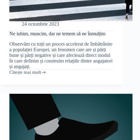
24 octombrie 2023
Ne iubim, muncim, dar ne temem să ne înmulțim
Observăm cu toții un proces accelerat de îmbătrânire
a populației Europei, un fenomen care are și părți
bune și părți negative și care afectează direct modul
în care definim și construim relațiile dintre angajatori
și angajați.
Citește mai mult
Ne
iubim,
muncim,
dar
ne
temem
să
ne
înmulțim