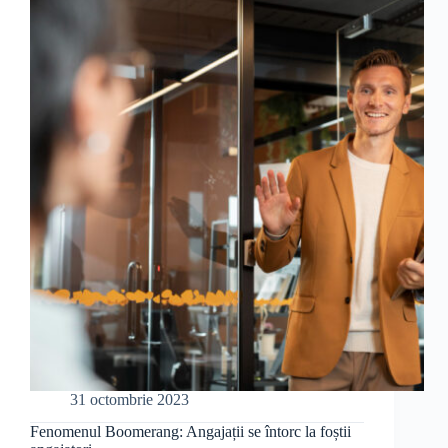
resurse
umane
31 octombrie 2023
Fenomenul Boomerang: Angajații se întorc la foștii