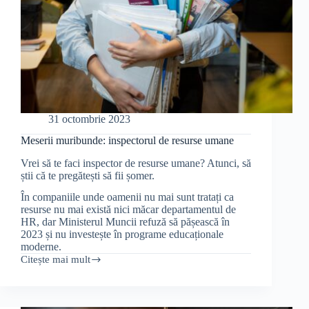
31 octombrie 2023
Meserii muribunde: inspectorul de resurse umane
Vrei să te faci inspector de resurse umane? Atunci, să
știi că te pregătești să fii șomer.
În companiile unde oamenii nu mai sunt tratați ca
resurse nu mai există nici măcar departamentul de
HR, dar Ministerul Muncii refuză să pășească în
2023 și nu investește în programe educaționale
moderne.
Citește mai mult
Meserii
muribunde:
inspectorul
de