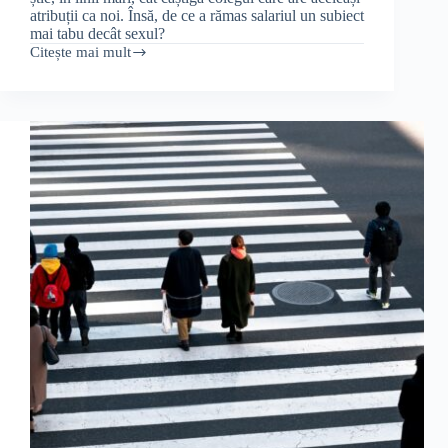
atribuții ca noi. Însă, de ce a rămas salariul un subiect
mai tabu decât sexul?
Citește mai mult
Salariile
sunt
cu
adevărat
un
subiect
tabu?
Ce
se
întâmplă
când
colegii
vorbesc
deschis
despre
salarii?