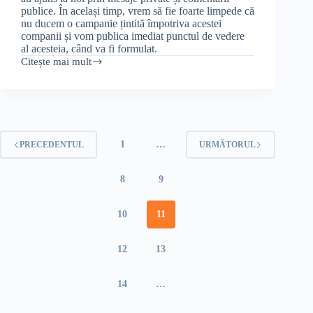
publice. În același timp, vrem să fie foarte limpede că
nu ducem o campanie țintită împotriva acestei
companii și vom publica imediat punctul de vedere
al acesteia, când va fi formulat.
Citește mai mult
Dezastrul,
minciunile
și
abuzurile
de
la
Cognizant
1
…
PRECEDENTUL
URMĂTORUL
Softvision.
Noile
mărturii
8
9
ale
angajaților.
10
11
12
13
14
…