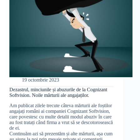
19 octombrie 2023
Dezastrul, minciunile și abuzurile de la Cognizant
Softvision. Noile mărturii ale angajaților.
Am publicat zilele trecute câteva mărturii ale foștilor
angajați români ai companiei Cognizant Softvision,
care povestesc cu multe detalii modul abuziv în care
au fost tratați când firma a vrut să se descotorosească
de ei.
Continuăm azi să prezentăm și alte mărturii, așa cum
au ajuns la noi prin mesaje private și comentarii