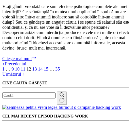
inginer
V-ați gândit vreodată care sunt efectele psihologice complete ale unei
interdicții? Ce se întâmplă în mintea unui copil când îi spui că nu are
voie să intre într-o anumită încăpere sau să cotrobăie într-un anumit
dulap? Sau ce gândește un angajat căruia i se spune că salariul său est
confidențial și că nu are voie să îl dezvăluie altor persoane?
Descoperim astăzi cum interdicția produce de cele mai multe ori efect
contrar celui dorit. Fiindcă omul este o ființă curioasă și, de cele mai
multe ori când îi blochezi accesul spre o anumită informație, aceasta
devine, brusc, mult mai interesantă.
Efectul
Citește mai mult
Barbra
Precedentul
Streisand:
1
…
9
10
11
12
13
14
15
…
35
interdicția
Următorul
crește
CINE CAUTĂ GĂSEȘTE
distribuția
Niciun
rezultat
CEL MAI RECENT EPISOD HACKING WORK