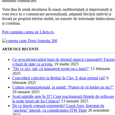
industria comunicării.
Vom lăsa în urmă abordarea în masă, nediferențiată și impersonală și
vom trece la o comunicare personalizată, adaptată fiecărui individ și
livrată pe propriul telefon mobil, un transfer de informație bidirecționa
și continuu.
Poți cumpăra cartea pe Libris.ro
.
ARTICOLE RECENTE
Ce avocați/specialiști buni de dreptul muncii cunoașteți? Facem
o bază de date cu aceștia.
19 martie 2025
”De ce zici, mă, că managerii noștri nu-s buni?”
15 februarie
2025
Concedieri colective la Betfair în Cluj. E doar primul val?
6
februarie 2025
Cultura organizațională, la partid: ”Putem să vă furăm un pic?”
29 ianuarie 2025
Scad salariile nete în IT? Cum reacționează firmele de software
la noile biruri ale lui Ciolacu?
13 ianuarie 2025
De ce tinerii votează extremiștii? Cazul Atos, îngropat de
”ancheta” internă, cu complicitatea ITM Timiș
26 noiembrie
2024