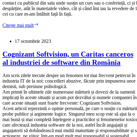
contact cu publicul din sala unde susțin un curs sau o conferință, ci și 
despărțire, atât în materialele video, cât și când îmi iau la revedere de 
cei cu care m-am întâlnit față în față.
Puterea
Citește mai mult
lui
Servus:
cuvintele
17 octombrie 2023
care
fac
Cognizant Softvision, un Caritas canceros
magie
al industriei de software din România
Am scris zilele trecute despre un fenomen tot mai frecvent petrecut în
industria IT de la noi: concedieri abuzive, făcute prin impunerea unor
demisii, sub presiune psihologică.
Am primit în ultimele zile numeroase mărturii și dovezi de la oamenii
implicați în aceste situații și acum pot dezvălui și numele companiei în
care aceste situații sunt foarte frecvente: Cognizant Softvision.
Acest articol reprezintă o opinie personală, pe care o susțin cu mărturii
probe publice și argimente logice. Singurul meu scop este să ajut la o
mai bună și mai completă înțelegere a practicilor și fenomenelor toxic
care afectează industria software de la noi, astfel încât angajații și
angajatorii să dobândească mai multă maturitate și responsabilitate și s
acționeze, pe viitor, într-un mod mult mai responsabil și sustenabil.