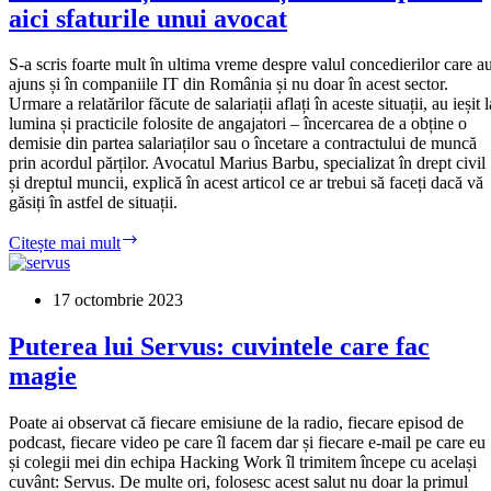
aici sfaturile unui avocat
S-a scris foarte mult în ultima vreme despre valul concedierilor care a
ajuns și în companiile IT din România și nu doar în acest sector.
Urmare a relatărilor făcute de salariații aflați în aceste situații, au ieșit l
lumina și practicile folosite de angajatori – încercarea de a obține o
demisie din partea salariaților sau o încetare a contractului de muncă
prin acordul părților. Avocatul Marius Barbu, specializat în drept civil
și dreptul muncii, explică în acest articol ce ar trebui să faceți dacă vă
găsiți în astfel de situații.
Demisia
Citește mai mult
forțată:
ce
faci
17 octombrie 2023
și
cum
Puterea lui Servus: cuvintele care fac
te
magie
aperi.
Ai
aici
Poate ai observat că fiecare emisiune de la radio, fiecare episod de
sfaturile
podcast, fiecare video pe care îl facem dar și fiecare e-mail pe care eu
unui
și colegii mei din echipa Hacking Work îl trimitem începe cu același
avocat
cuvânt: Servus. De multe ori, folosesc acest salut nu doar la primul