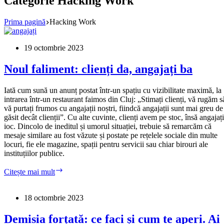
Categorie
Hacking Work
Prima pagină
Hacking Work
19 octombrie 2023
Noul faliment: clienți da, angajați ba
Iată cum sună un anunț postat într-un spațiu cu vizibilitate maximă, la
intrarea într-un restaurant faimos din Cluj: „Stimați clienți, vă rugăm s
vă purtați frumos cu angajații noștri, fiindcă angajații sunt mai greu de
găsit decât clienții”. Cu alte cuvinte, clienți avem pe stoc, însă angajați
ioc. Dincolo de ineditul și umorul situației, trebuie să remarcăm că
mesaje similare au fost văzute și postate pe rețelele sociale din multe
locuri, fie ele magazine, spații pentru servicii sau chiar birouri ale
instituțiilor publice.
Noul
Citește mai mult
faliment:
clienți
da,
18 octombrie 2023
angajați
ba
Demisia forțată: ce faci și cum te aperi. Ai