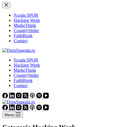
Sari
la
conținut
Școala SPOR
Hacking Work
MarkeThink
CountryStrike
FaithBook
Contact
Școala SPOR
Hacking Work
MarkeThink
CountryStrike
FaithBook
Contact
Meniu