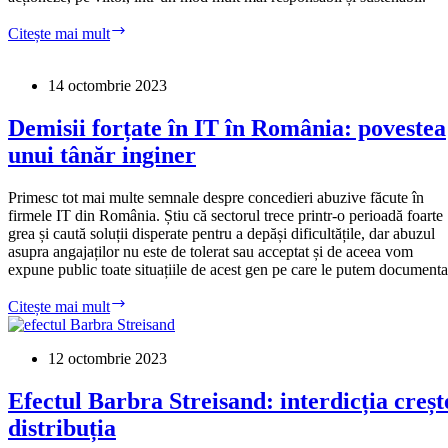
Cognizant
Citește mai mult
Softvision,
un
Caritas
14 octombrie 2023
canceros
al
Demisii forțate în IT în România: povestea
industriei
unui tânăr inginer
de
software
din
Primesc tot mai multe semnale despre concedieri abuzive făcute în
România
firmele IT din România. Știu că sectorul trece printr-o perioadă foarte
grea și caută soluții disperate pentru a depăși dificultățile, dar abuzul
asupra angajaților nu este de tolerat sau acceptat și de aceea vom
expune public toate situațiile de acest gen pe care le putem documenta
Demisii
Citește mai mult
forțate
în
IT
12 octombrie 2023
în
România:
Efectul Barbra Streisand: interdicția creșt
povestea
distribuția
unui
tânăr