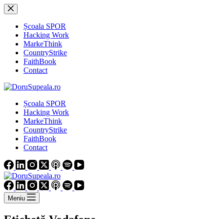
Sari
la
conținut
Școala SPOR
Hacking Work
MarkeThink
CountryStrike
FaithBook
Contact
Școala SPOR
Hacking Work
MarkeThink
CountryStrike
FaithBook
Contact
Meniu