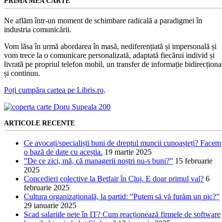
PRIMA MEA CARTE
Ne aflăm într-un moment de schimbare radicală a paradigmei în
industria comunicării.
Vom lăsa în urmă abordarea în masă, nediferențiată și impersonală și
vom trece la o comunicare personalizată, adaptată fiecărui individ și
livrată pe propriul telefon mobil, un transfer de informație bidirecționa
și continuu.
Poți cumpăra cartea pe Libris.ro
.
ARTICOLE RECENTE
Ce avocați/specialiști buni de dreptul muncii cunoașteți? Facem
o bază de date cu aceștia.
19 martie 2025
”De ce zici, mă, că managerii noștri nu-s buni?”
15 februarie
2025
Concedieri colective la Betfair în Cluj. E doar primul val?
6
februarie 2025
Cultura organizațională, la partid: ”Putem să vă furăm un pic?”
29 ianuarie 2025
Scad salariile nete în IT? Cum reacționează firmele de software