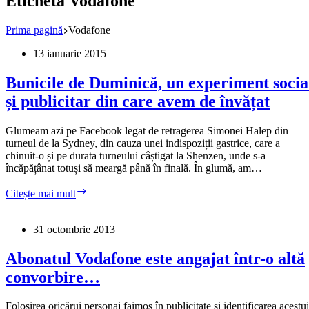
Etichetă
Vodafone
Prima pagină
Vodafone
13 ianuarie 2015
Bunicile de Duminică, un experiment socia
și publicitar din care avem de învățat
Glumeam azi pe Facebook legat de retragerea Simonei Halep din
turneul de la Sydney, din cauza unei indispoziții gastrice, care a
chinuit-o și pe durata turneului câștigat la Shenzen, unde s-a
încăpățânat totuși să meargă până în finală. În glumă, am…
Bunicile
Citește mai mult
de
Duminică,
un
31 octombrie 2013
experiment
social
Abonatul Vodafone este angajat într-o altă
și
convorbire…
publicitar
din
care
Folosirea oricărui personaj faimos în publicitate și identificarea acestu