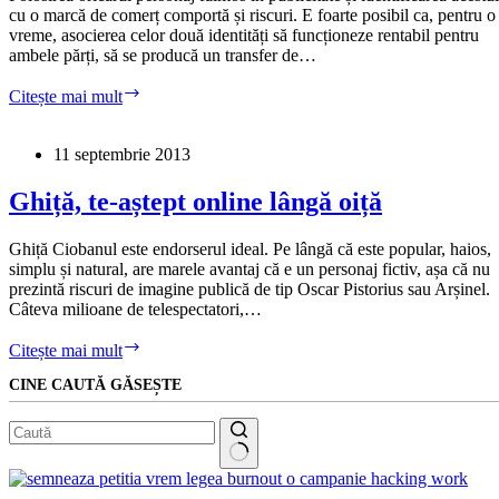
avem
cu o marcă de comerț comportă și riscuri. E foarte posibil ca, pentru o
de
vreme, asocierea celor două identități să funcționeze rentabil pentru
învățat
ambele părți, să se producă un transfer de…
Abonatul
Citește mai mult
Vodafone
este
angajat
11 septembrie 2013
într-
o
Ghiță, te-aștept online lângă oiță
altă
convorbire…
Ghiță Ciobanul este endorserul ideal. Pe lângă că este popular, haios,
simplu și natural, are marele avantaj că e un personaj fictiv, așa că nu
prezintă riscuri de imagine publică de tip Oscar Pistorius sau Arșinel.
Câteva milioane de telespectatori,…
Ghiță,
Citește mai mult
te-
CINE CAUTĂ GĂSEȘTE
aștept
online
lângă
oiță
Niciun
rezultat