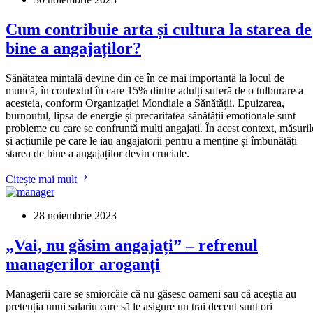
de
feedback.
Cum contribuie arta și cultura la starea de
Mai
bine a angajaților?
ales
cei
aleși.
Sănătatea mintală devine din ce în ce mai importantă la locul de
muncă, în contextul în care 15% dintre adulți suferă de o tulburare a
acesteia, conform Organizației Mondiale a Sănătății. Epuizarea,
burnoutul, lipsa de energie și precaritatea sănătății emoționale sunt
probleme cu care se confruntă mulți angajați. În acest context, măsuril
și acțiunile pe care le iau angajatorii pentru a menține și îmbunătăți
starea de bine a angajaților devin cruciale.
Cum
Citește mai mult
contribuie
arta
și
28 noiembrie 2023
cultura
la
„Vai, nu găsim angajați” – refrenul
starea
managerilor aroganți
de
bine
a
Managerii care se smiorcăie că nu găsesc oameni sau că aceștia au
angajaților?
pretenția unui salariu care să le asigure un trai decent sunt ori