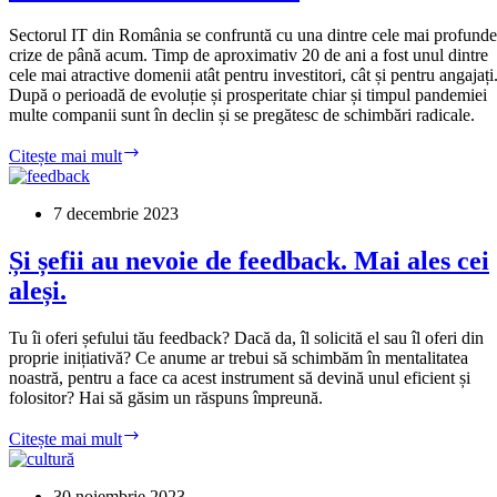
performanță
Sectorul IT din România se confruntă cu una dintre cele mai profunde
crize de până acum. Timp de aproximativ 20 de ani a fost unul dintre
cele mai atractive domenii atât pentru investitori, cât și pentru angajați
După o perioadă de evoluție și prosperitate chiar și timpul pandemiei
multe companii sunt în declin și se pregătesc de schimbări radicale.
Autopsia
Citește mai mult
modelului
de
outsourcing
7 decembrie 2023
în
industria
Și șefii au nevoie de feedback. Mai ales cei
IT
aleși.
din
România
Tu îi oferi șefului tău feedback? Dacă da, îl solicită el sau îl oferi din
proprie inițiativă? Ce anume ar trebui să schimbăm în mentalitatea
noastră, pentru a face ca acest instrument să devină unul eficient și
folositor? Hai să găsim un răspuns împreună.
Și
Citește mai mult
șefii
au
nevoie
30 noiembrie 2023