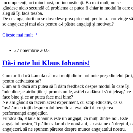
incompetenți, ori mincinoși, ori inconștienți. Ba mai mult, nu se
gândesc nicio secundă că problema ar putea fi chiar în modul în care e
aleg să își facă treaba.
De ce angajatorii nu se dovedesc prea pricepuți pentru a-i convinge să
se angajeze și mai ales pentru a-i păstra angajați și motivați?
„Vai,
Citește mai mult
nu
găsim
angajați”
27 noiembrie 2023
–
refrenul
Dă-i note lui Klaus Iohannis!
managerilor
aroganți
Cum ar fi dacă i-am da cât mai mulți dintre noi note președintelui țării,
pentru activitatea sa?
Cum ar fi dacă am putea să îi dăm feedback despre modul în care își
îndeplinește atribuțiile și promisiunile, astfel ca dânsul să înțeleagă ce
face bine și ce ar putea face mai bine?
Ne-am gândit să facem acest experiment, cu scop educativ, ca să
învățăm cu toții despre rolul benefic al evaluării în creșterea
performanței angajaților.
Fiindcă da, Klaus Iohannis este un angajat, ca mulți dintre noi. Este
angajatul nostru, îi plătim salariul de nouă ani, iar asta ne dă dreptul, c
angajatori, să ne spunem părerea despre munca angajatului nostru.