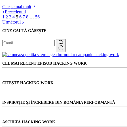
Dă-
Citește mai mult
i
Precedentul
note
1
2
3
4
5
6
7
8
…
56
lui
Următorul
Klaus
CINE CAUTĂ GĂSEȘTE
Iohannis!
Niciun
rezultat
CEL MAI RECENT EPISOD HACKING WORK
CITEŞTE HACKING WORK
INSPIRAȚIE ȘI ÎNCREDERE DIN ROMÂNIA PERFORMANTĂ
ASCULTĂ HACKING WORK