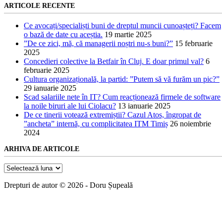
ARTICOLE RECENTE
Ce avocați/specialiști buni de dreptul muncii cunoașteți? Facem
o bază de date cu aceștia.
19 martie 2025
”De ce zici, mă, că managerii noștri nu-s buni?”
15 februarie
2025
Concedieri colective la Betfair în Cluj. E doar primul val?
6
februarie 2025
Cultura organizațională, la partid: ”Putem să vă furăm un pic?”
29 ianuarie 2025
Scad salariile nete în IT? Cum reacționează firmele de software
la noile biruri ale lui Ciolacu?
13 ianuarie 2025
De ce tinerii votează extremiștii? Cazul Atos, îngropat de
”ancheta” internă, cu complicitatea ITM Timiș
26 noiembrie
2024
ARHIVA DE ARTICOLE
Arhiva
de
articole
Drepturi de autor © 2026 - Doru Șupeală