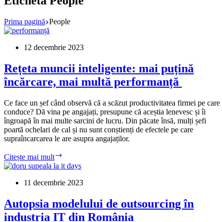
Etichetă
People
Prima pagină
People
12 decembrie 2023
Rețeta muncii inteligente: mai puțină
încărcare, mai multă performanță
Ce face un șef când observă că a scăzut productivitatea firmei pe care
conduce? Dă vina pe angajați, presupune că aceștia lenevesc și îi
îngroapă în mai multe sarcini de lucru. Din păcate însă, mulți șefi
poartă ochelari de cal și nu sunt conștienți de efectele pe care
supraîncarcarea le are asupra angajaților.
Rețeta
Citește mai mult
muncii
inteligente:
mai
11 decembrie 2023
puțină
încărcare,
Autopsia modelului de outsourcing în
mai
industria IT din România
multă