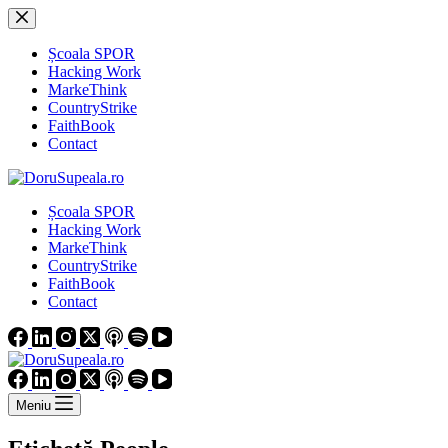
Sari
la
conținut
Școala SPOR
Hacking Work
MarkeThink
CountryStrike
FaithBook
Contact
Școala SPOR
Hacking Work
MarkeThink
CountryStrike
FaithBook
Contact
Meniu