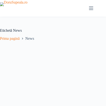
Sari
la
conținut
Etichetă
News
Prima pagină
News