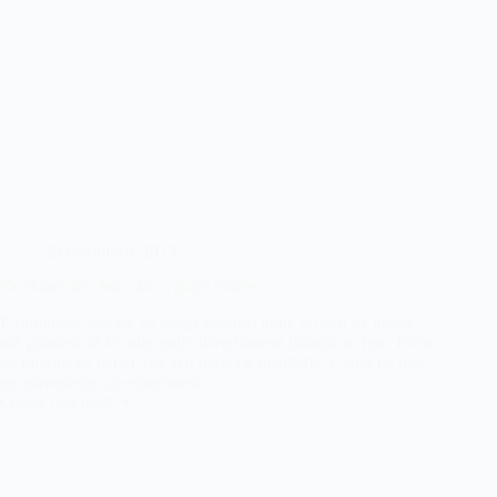
20 octombrie 2013
De duminică: fete, dans, puțin balans…
E duminică, așa că, pe lângă gânduri bune și urări de liniște,
mă gândesc să vă ofer puțin divertisment (băieții au fete, fetele
au mișcări de dans), dar și o temă de meditație. Clipul de mai
jos povestește un experiment…
Citește mai mult
De
duminică:
fete,
dans,
puțin