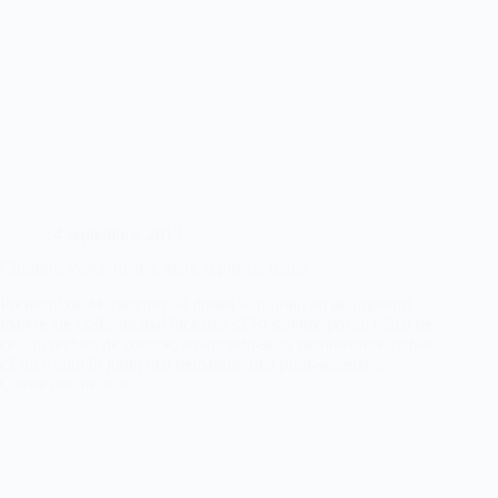
14 septembrie 2013
Cimitirul Vesel: tristețe mare și prostie multă
Prefectul de Maramureș, al doilea în ultimul an de împliniri
mărețe ale USL, tocmai încearcă să își salveze postul vânat de
ceilalți rechini de coaliție, străduindu-se să demonstreze public
că nu e altul în județ mai demagog, mai prim-secretar și…
Citește mai mult
Cimitirul
Vesel:
tristețe
mare
și
prostie