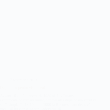
balans…
7 octombrie 2013
Dați un leu pentru visul meu!
Aveam 16 ani în decembrie 1989 și, în vâltoarea
evenimentelor care au urmat, dar mai ales după ce am văzut ce
s-a întâmplat în 13-15 iunie 1990 la București, am decis că
vreau să fiu ziarist, să scriu adevărul, să…