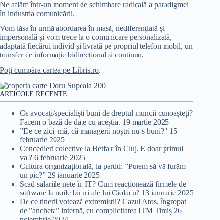
Ne aflăm într-un moment de schimbare radicală a paradigmei
în industria comunicării.
Vom lăsa în urmă abordarea în masă, nediferențiată și
impersonală și vom trece la o comunicare personalizată,
adaptată fiecărui individ și livrată pe propriul telefon mobil, un
transfer de informație bidirecțional și continuu.
Poți cumpăra cartea pe Libris.ro
.
ARTICOLE RECENTE
Ce avocați/specialiști buni de dreptul muncii cunoașteți?
Facem o bază de date cu aceștia.
19 martie 2025
”De ce zici, mă, că managerii noștri nu-s buni?”
15
februarie 2025
Concedieri colective la Betfair în Cluj. E doar primul
val?
6 februarie 2025
Cultura organizațională, la partid: ”Putem să vă furăm
un pic?”
29 ianuarie 2025
Scad salariile nete în IT? Cum reacționează firmele de
software la noile biruri ale lui Ciolacu?
13 ianuarie 2025
De ce tinerii votează extremiștii? Cazul Atos, îngropat
de ”ancheta” internă, cu complicitatea ITM Timiș
26
noiembrie 2024