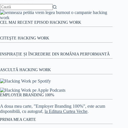
Citește mai mult
Dar
cu
Niciun
vacile
rezultat
maidaneze
CEL MAI RECENT EPISOD HACKING WORK
cum
rezolvăm?
CITEŞTE HACKING WORK
INSPIRAȚIE ȘI ÎNCREDERE DIN ROMÂNIA PERFORMANTĂ
ASCULTĂ HACKING WORK
EMPLOYER BRANDING 100%
A doua mea carte, ”Employer Branding 100%”, este acum
disponibilă, cu autograf,
la Editura Curtea Veche
.
PRIMA MEA CARTE