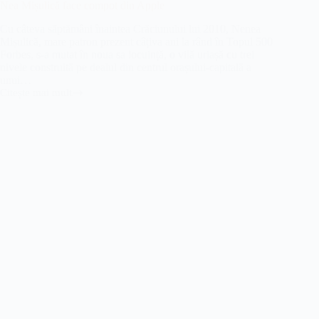
Nea Mișulică face compot din Apple
Cu câteva săptămâni înaintea Crăciunului lui 2010, Nenea
Mișulică, mare patron prezent câțiva ani la rând în Topul 500
Forbes, s-a mutat în noua sa locuință, o vilă uriașă cu trei
nivele construită pe dealul din centrul orașului-capitală a
unui…
Citește mai mult
Nea
Mișulică
face
compot
din
Apple