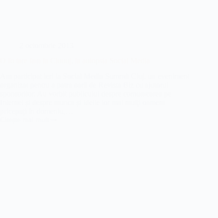
2 octombrie 2013
O fo tare fain la Cluuuj, la autopsia Social Media
Am participat ieri la Social Media Summit Cluj, un eveniment
organizat pentru a patra oară de Revista Biz cu ajutorul
sponsorilor. Au vorbit publicului despre comunicarea pe
Internet și despre munca și ideile lor mai mulți oameni
pricepuți în domeniu,…
Citește mai mult
O
fo
tare
fain
la
Cluuuj,
la
autopsia
Social
Media