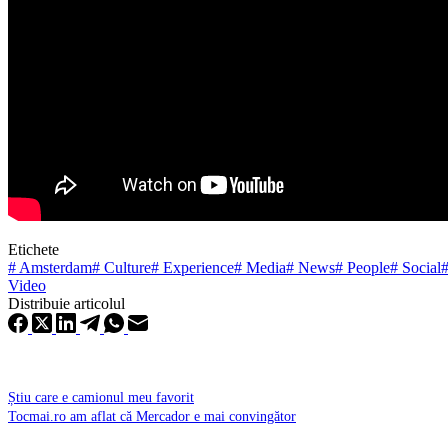
Etichete
#
Amsterdam
#
Culture
#
Experience
#
Media
#
News
#
People
#
Social
Video
Distribuie articolul
Știu care e camionul meu favorit
Tocmai.ro am aflat că Mercador e mai convingător