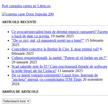
Poți cumpăra cartea pe Libris.ro
.
ARTICOLE RECENTE
Ce avocați/specialiști buni de dreptul muncii cunoașteți? Facem
o bază de date cu aceștia.
19 martie 2025
”De ce zici, mă, că managerii noștri nu-s buni?”
15 februarie
2025
Concedieri colective la Betfair în Cluj. E doar primul val?
6
februarie 2025
Cultura organizațională, la partid: ”Putem să vă furăm un pic?”
29 ianuarie 2025
Scad salariile nete în IT? Cum reacționează firmele de software
la noile biruri ale lui Ciolacu?
13 ianuarie 2025
De ce tinerii votează extremiștii? Cazul Atos, îngropat de
”ancheta” internă, cu complicitatea ITM Timiș
26 noiembrie
2024
ARHIVA DE ARTICOLE
Arhiva
de