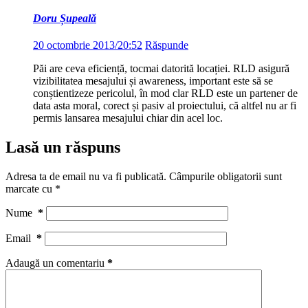
Doru Șupeală
20 octombrie 2013/20:52
Răspunde
Păi are ceva eficiență, tocmai datorită locației. RLD asigură
vizibilitatea mesajului și awareness, important este să se
conștientizeze pericolul, în mod clar RLD este un partener de
data asta moral, corect și pasiv al proiectului, că altfel nu ar fi
permis lansarea mesajului chiar din acel loc.
Lasă un răspuns
Adresa ta de email nu va fi publicată.
Câmpurile obligatorii sunt
marcate cu
*
Nume
*
Email
*
Adaugă un comentariu
*