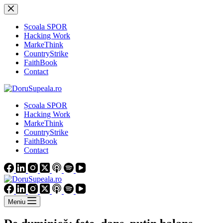
Sari
la
conținut
Școala SPOR
Hacking Work
MarkeThink
CountryStrike
FaithBook
Contact
Școala SPOR
Hacking Work
MarkeThink
CountryStrike
FaithBook
Contact
Meniu