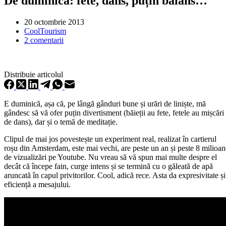
De duminică: fete, dans, puțin balans…
20 octombrie 2013
CoolTourism
2 comentarii
Distribuie articolul
E duminică, așa că, pe lângă gânduri bune și urări de liniște, mă
gândesc să vă ofer puțin divertisment (băieții au fete, fetele au mișcări
de dans), dar și o temă de meditație.
Clipul de mai jos povestește un experiment real, realizat în cartierul
roșu din Amsterdam, este mai vechi, are peste un an și peste 8 milioan
de vizualizări pe Youtube. Nu vreau să vă spun mai multe despre el
decât că începe fain, curge intens și se termină cu o găleată de apă
aruncată în capul privitorilor. Cool, adică rece. Asta da expresivitate și
eficiență a mesajului.