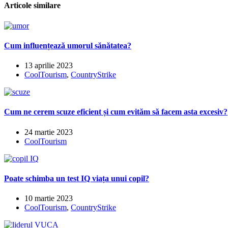
articole
Articole similare
Cum influențează umorul sănătatea?
13 aprilie 2023
CoolTourism
,
CountryStrike
Cum ne cerem scuze eficient și cum evităm să facem asta excesiv?
24 martie 2023
CoolTourism
Poate schimba un test IQ viața unui copil?
10 martie 2023
CoolTourism
,
CountryStrike