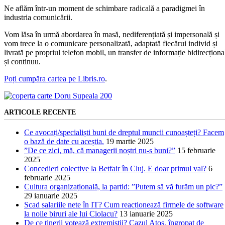
Ne aflăm într-un moment de schimbare radicală a paradigmei în
industria comunicării.
Vom lăsa în urmă abordarea în masă, nediferențiată și impersonală și
vom trece la o comunicare personalizată, adaptată fiecărui individ și
livrată pe propriul telefon mobil, un transfer de informație bidirecționa
și continuu.
Poți cumpăra cartea pe Libris.ro
.
ARTICOLE RECENTE
Ce avocați/specialiști buni de dreptul muncii cunoașteți? Facem
o bază de date cu aceștia.
19 martie 2025
”De ce zici, mă, că managerii noștri nu-s buni?”
15 februarie
2025
Concedieri colective la Betfair în Cluj. E doar primul val?
6
februarie 2025
Cultura organizațională, la partid: ”Putem să vă furăm un pic?”
29 ianuarie 2025
Scad salariile nete în IT? Cum reacționează firmele de software
la noile biruri ale lui Ciolacu?
13 ianuarie 2025
De ce tinerii votează extremiștii? Cazul Atos, îngropat de