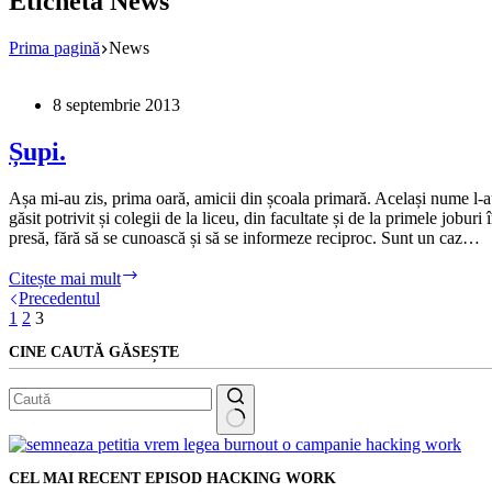
Etichetă
News
Prima pagină
News
8 septembrie 2013
Șupi.
Așa mi-au zis, prima oară, amicii din școala primară. Același nume l-
găsit potrivit și colegii de la liceu, din facultate și de la primele joburi 
presă, fără să se cunoască și să se informeze reciproc. Sunt un caz…
Șupi.
Citește mai mult
Precedentul
1
2
3
CINE CAUTĂ GĂSEȘTE
Niciun
rezultat
CEL MAI RECENT EPISOD HACKING WORK