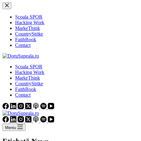
Sari
la
conținut
Școala SPOR
Hacking Work
MarkeThink
CountryStrike
FaithBook
Contact
Școala SPOR
Hacking Work
MarkeThink
CountryStrike
FaithBook
Contact
Meniu