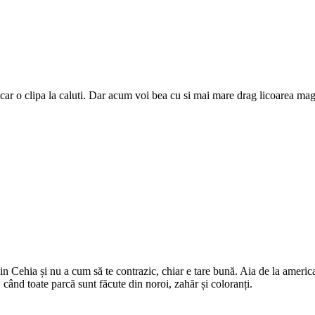
r o clipa la caluti. Dar acum voi bea cu si mai mare drag licoarea mag
in Cehia și nu a cum să te contrazic, chiar e tare bună. Aia de la americ
când toate parcă sunt făcute din noroi, zahăr și coloranți.