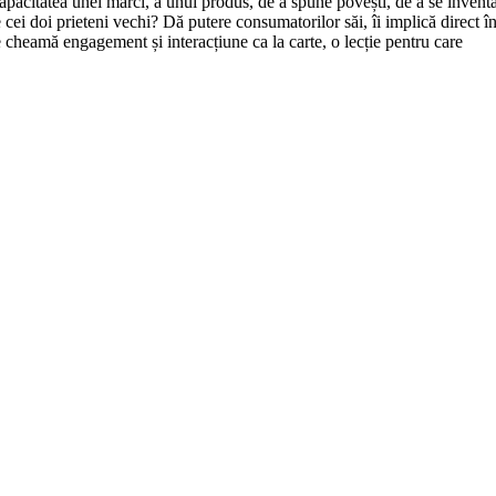
apacitatea unei mărci, a unui produs, de a spune povești, de a se inventa
 cei doi prieteni vechi? Dă putere consumatorilor săi, îi implică direct î
 se cheamă engagement și interacțiune ca la carte, o lecție pentru care