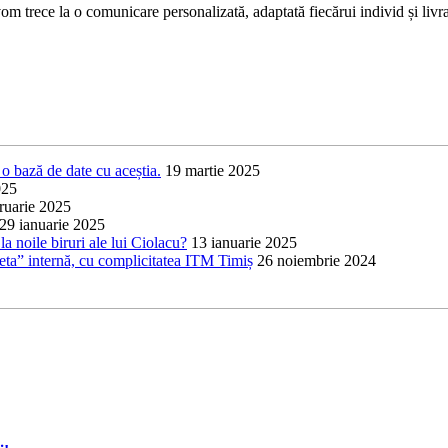
 trece la o comunicare personalizată, adaptată fiecărui individ și livrat
o bază de date cu aceștia.
19 martie 2025
025
ruarie 2025
29 ianuarie 2025
a noile biruri ale lui Ciolacu?
13 ianuarie 2025
heta” internă, cu complicitatea ITM Timiș
26 noiembrie 2024