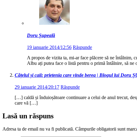
Doru Șupeală
19 ianuarie 2014/12:56
Răspunde
A propos de vizita ta, mi-ar face plăcere să ne întâlnim, c
Albu ați putea face o listă pentru o primă întâlnire, să ne 
Cățelul și caii: prietenia care vinde berea | Blogul lui Dor
29 ianuarie 2014/20:17
Răspunde
[…] caldă și înduioșătoare continuare a celui de anul trecut, de
care vă […]
Lasă un răspuns
Adresa ta de email nu va fi publicată.
Câmpurile obligatorii sunt marc