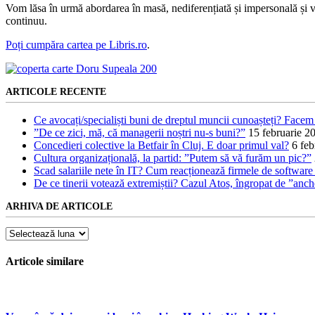
Vom lăsa în urmă abordarea în masă, nediferențiată și impersonală și vom
continuu.
Poți cumpăra cartea pe Libris.ro
.
ARTICOLE RECENTE
Ce avocați/specialiști buni de dreptul muncii cunoașteți? Facem 
”De ce zici, mă, că managerii noștri nu-s buni?”
15 februarie 2
Concedieri colective la Betfair în Cluj. E doar primul val?
6 feb
Cultura organizațională, la partid: ”Putem să vă furăm un pic?”
Scad salariile nete în IT? Cum reacționează firmele de software l
De ce tinerii votează extremiștii? Cazul Atos, îngropat de ”anc
ARHIVA DE ARTICOLE
Arhiva
de
articole
Articole similare