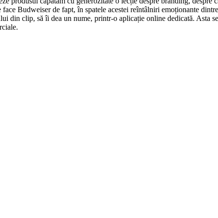
reze produsul căpătăm cu generozitate o lecție despre branding, despre c
e face Budweiser de fapt, în spatele acestei reîntâlniri emoționante dintre
lului din clip, să îi dea un nume, printr-o aplicație online dedicată. Asta
ciale.