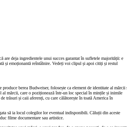
ă are deja ingredientele unui succes garantat în sufletele majorității: e
și emoționantă reîntâlnire. Vedeți voi clipul și apoi citiți și restul
 produce berea Budweiser, folosește ca element de identitate al mărcii 
l al mărcii, care o poziționează într-un loc special în mințile și inimile
răsuri și caii aferenți, cu care călătorește în toată America în
ata să ia locul colegilor lor eventual indisponibili. Căluții din aceste
produc filme documentare sau artistice.