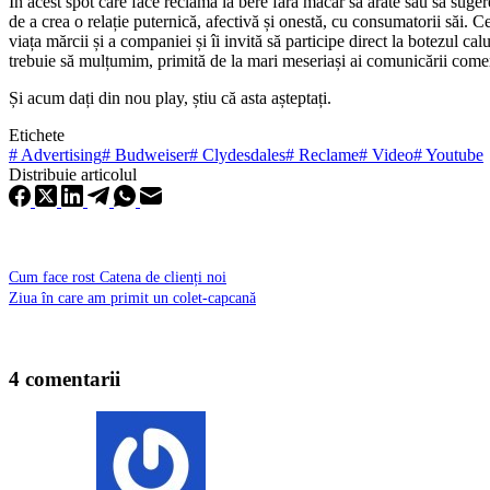
În acest spot care face reclamă la bere fără măcar să arate sau să suge
de a crea o relație puternică, afectivă și onestă, cu consumatorii săi. C
viața mărcii și a companiei și îi invită să participe direct la botezul ca
trebuie să mulțumim, primită de la mari meseriași ai comunicării comer
Și acum dați din nou play, știu că asta așteptați.
Etichete
#
Advertising
#
Budweiser
#
Clydesdales
#
Reclame
#
Video
#
Youtube
Distribuie articolul
Cum face rost Catena de clienți noi
Ziua în care am primit un colet-capcană
4 comentarii