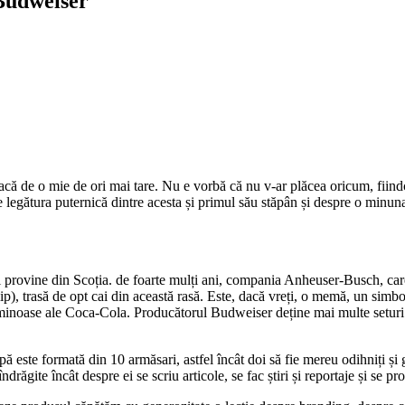
 Budweiser
lacă de o mie de ori mai tare. Nu e vorbă că nu v-ar plăcea oricum, fiindc
egătura puternică dintre acesta și primul său stăpân și despre o minunată 
 provine din Scoția. de foarte mulți ani, compania Anheuser-Busch, care
clip), trasă de opt cai din această rasă. Este, dacă vreți, o memă, un simbo
oase ale Coca-Cola. Producătorul Budweiser deține mai multe seturi de t
ă este formată din 10 armăsari, astfel încât doi să fie mereu odihniți și g
drăgite încât despre ei se scriu articole, se fac știri și reportaje și se 