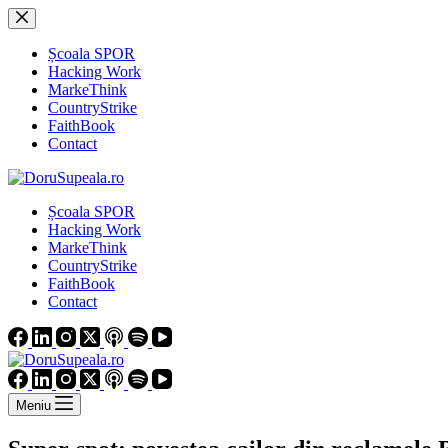
Sari
la
conținut
Școala SPOR
Hacking Work
MarkeThink
CountryStrike
FaithBook
Contact
Școala SPOR
Hacking Work
MarkeThink
CountryStrike
FaithBook
Contact
Meniu