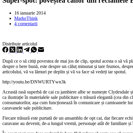
Super-spot: poveștea cailor din reclamele
16 ianuarie 2014
MarkeThink
4 comentarii
Distribuie articolul
După ce o să citiți povestea de mai jos de clip, spotul acesta o să vă p
despre o bere bună, este despre un căluț minunat și tare frumos, despre l
articolului, vă va lămuri pe deplin și vă va face să vedeți iar spotul.
http://youtu.be/DNWURTYwn3k
Această rasă superbă de cai cu jambiere albe se numește Clydesdale și
ca ilustrație în materialele sale publicitare o trăsură elegantă (cea din 
consumatorilor, așa cum funcționează în comunicare și camioanele lumin
caravanele sale publicitare.
Fiecare trăsură este purtată de un ansamblu de opt cai, dar fiecare echip
caravane au devenit, de-a lungul vremii, personaje atât de familiare și în