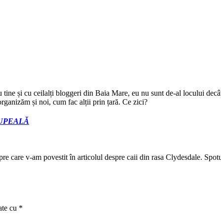
u tine și cu ceilalți bloggeri din Baia Mare, eu nu sunt de-al locului decâ
organizăm și noi, cum fac alții prin țară. Ce zici?
u ȘUPEALĂ
spre care v-am povestit în articolul despre caii din rasa Clydesdale. Sp
ate cu
*