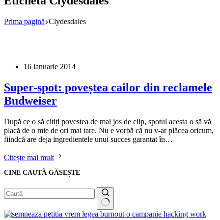
Etichetă
Clydesdales
Prima pagină
Clydesdales
16 ianuarie 2014
Super-spot: poveștea cailor din reclamele
Budweiser
După ce o să citiți povestea de mai jos de clip, spotul acesta o să vă
placă de o mie de ori mai tare. Nu e vorbă că nu v-ar plăcea oricum,
fiindcă are deja ingredientele unui succes garantat în…
Super-
Citește mai mult
spot:
CINE CAUTĂ GĂSEȘTE
poveștea
cailor
din
reclamele
Budweiser
Niciun