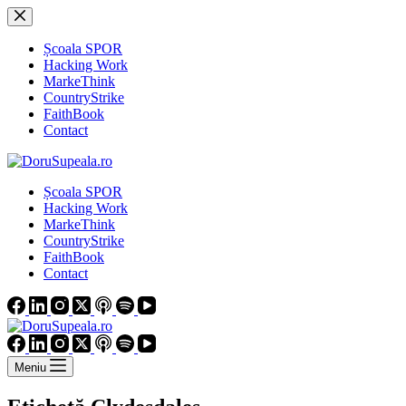
Sari
la
conținut
Școala SPOR
Hacking Work
MarkeThink
CountryStrike
FaithBook
Contact
Școala SPOR
Hacking Work
MarkeThink
CountryStrike
FaithBook
Contact
Meniu