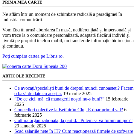
PRIMA MEA CARTE
Ne aflăm într-un moment de schimbare radicală a paradigmei în
industria comunicării.
Vom lăsa în urmă abordarea în masă, nediferențiată și impersonală și
vom trece la o comunicare personalizată, adaptată fiecărui individ și
livrată pe propriul telefon mobil, un transfer de informație bidirecționa
și continuu.
Poți cumpăra cartea pe Libris.ro
.
ARTICOLE RECENTE
Ce avocați/specialiști buni de dreptul muncii cunoașteți? Facem
o bază de date cu aceștia.
19 martie 2025
”De ce zici, mă, că managerii noștri nu-s buni?”
15 februarie
2025
Concedieri colective la Betfair în Cluj. E doar primul val?
6
februarie 2025
Cultura organizațională, la partid: ”Putem să vă furăm un pic?”
29 ianuarie 2025
Scad salariile nete în IT? Cum reacționează firmele de software