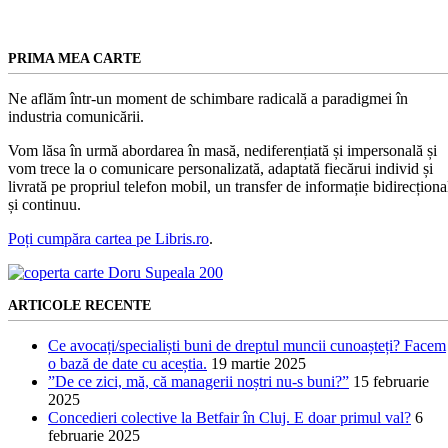
PRIMA MEA CARTE
Ne aflăm într-un moment de schimbare radicală a paradigmei în
industria comunicării.
Vom lăsa în urmă abordarea în masă, nediferențiată și impersonală și
vom trece la o comunicare personalizată, adaptată fiecărui individ și
livrată pe propriul telefon mobil, un transfer de informație bidirecționa
și continuu.
Poți cumpăra cartea pe Libris.ro
.
ARTICOLE RECENTE
Ce avocați/specialiști buni de dreptul muncii cunoașteți? Facem
o bază de date cu aceștia.
19 martie 2025
”De ce zici, mă, că managerii noștri nu-s buni?”
15 februarie
2025
Concedieri colective la Betfair în Cluj. E doar primul val?
6
februarie 2025