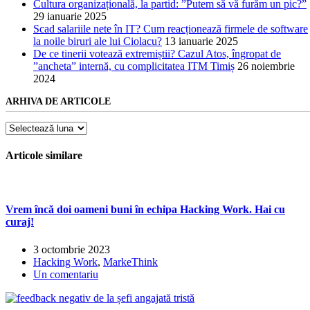
Cultura organizațională, la partid: ”Putem să vă furăm un pic?”
29 ianuarie 2025
Scad salariile nete în IT? Cum reacționează firmele de software
la noile biruri ale lui Ciolacu?
13 ianuarie 2025
De ce tinerii votează extremiștii? Cazul Atos, îngropat de
”ancheta” internă, cu complicitatea ITM Timiș
26 noiembrie
2024
ARHIVA DE ARTICOLE
Arhiva
de
articole
Articole similare
Vrem încă doi oameni buni în echipa Hacking Work. Hai cu
curaj!
3 octombrie 2023
Hacking Work
,
MarkeThink
Un comentariu