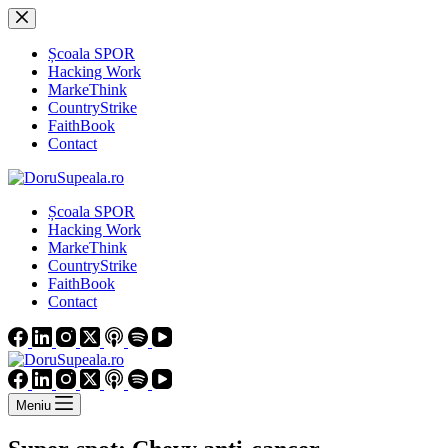
Sari
la
conținut
Școala SPOR
Hacking Work
MarkeThink
CountryStrike
FaithBook
Contact
Școala SPOR
Hacking Work
MarkeThink
CountryStrike
FaithBook
Contact
Meniu