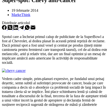
Super-spot: Chevy anti-cancer
19 februarie 2014
MarkeThink
Distribuie articolul
Spotul care a încheiat primul calup de publicitate de la SuperBowl a
fost al Chevrolet, al doilea plasat în această primă repriză de reclame.
Dacă primul spot a fost unul vesel și centrat pe produs (țineți minte
camioneta pentru fermierul care transportă taurul), cel de-al doilea est
melancolic, arid și relativ trist, dar are un final optimist și un mesaj de
implicare amărcii auto americane în activități de responsabilitate
socială.
Vedem cadre simple, prim-planuri expresive, pe fundalul unui peisaj
deșertic, semn subtil al suferinței provocate de cancer, boala pe care
compania a decis să o abordeze ca problemă socială de larg impact în
tratarea căreia să se implice. Îmi place schimbarea lentă și calmă de
tonalitate a discursului de la final, trecerea de la faza de așteptare tristă
a unui viitor incert la gestul de apropiere și declarația fermă de
susținere reciprocă sugerată de strângerea de mână și zâmbetele