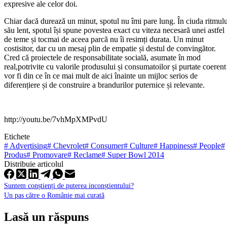
expresive ale celor doi.
Chiar dacă durează un minut, spotul nu îmi pare lung. În ciuda ritmulu
său lent, spotul își spune povestea exact cu viteza necesară unei astfel
de teme și tocmai de aceea parcă nu îi resimți durata. Un minut
costisitor, dar cu un mesaj plin de empatie și destul de convingător.
Cred că proiectele de responsabilitate socială, asumate în mod
real,potrivite cu valorile produsului și consumatoilor și purtate coerent
vor fi din ce în ce mai mult de aici înainte un mijloc serios de
diferențiere și de construire a brandurilor puternice și relevante.
http://youtu.be/7vhMpXMPvdU
Etichete
#
Advertising
#
Chevrolet
#
Consumer
#
Culture
#
Happiness
#
People
#
Produs
#
Promovare
#
Reclame
#
Super Bowl 2014
Distribuie articolul
Suntem conștienți de puterea inconștientului?
Un pas către o Românie mai curată
Lasă un răspuns