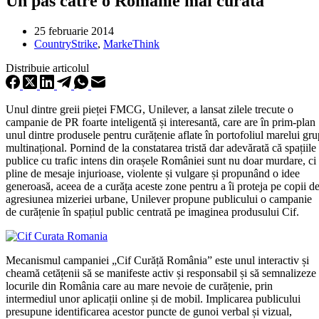
Un pas către o Românie mai curată
25 februarie 2014
CountryStrike
,
MarkeThink
Distribuie articolul
Unul dintre greii pieței FMCG, Unilever, a lansat zilele trecute o
campanie de PR foarte inteligentă și interesantă, care are în prim-plan
unul dintre produsele pentru curățenie aflate în portofoliul marelui gru
multinațional. Pornind de la constatarea tristă dar adevărată că spațiile
publice cu trafic intens din orașele României sunt nu doar murdare, ci
pline de mesaje injurioase, violente și vulgare și propunând o idee
generoasă, aceea de a curăța aceste zone pentru a îi proteja pe copii d
agresiunea mizeriei urbane, Unilever propune publicului o campanie
de curățenie în spațiul public centrată pe imaginea produsului Cif.
Mecanismul campaniei „Cif Curăță România” este unul interactiv și
cheamă cetățenii să se manifeste activ și responsabil și să semnalizeze
locurile din România care au mare nevoie de curățenie, prin
intermediul unor aplicații online și de mobil. Implicarea publicului
presupune identificarea acestor puncte de gunoi verbal și vizual,