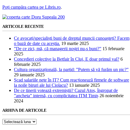
Poți cumpăra cartea pe Libris.ro
.
ARTICOLE RECENTE
Ce avocați/specialiști buni de dreptul muncii cunoașteți? Facem
o bază de date cu aceștia.
19 martie 2025
”De ce zici, mă, că managerii noștri nu-s buni?”
15 februarie
2025
Concedieri colective la Betfair în Cluj. E doar primul val?
6
februarie 2025
Cultura organizațională, la partid: ”Putem să vă furăm un pic?”
29 ianuarie 2025
Scad salariile nete în IT? Cum reacționează firmele de software
la noile biruri ale lui Ciolacu?
13 ianuarie 2025
De ce tinerii votează extremiștii? Cazul Atos, îngropat de
”ancheta” internă, cu complicitatea ITM Timiș
26 noiembrie
2024
ARHIVA DE ARTICOLE
Arhiva
de