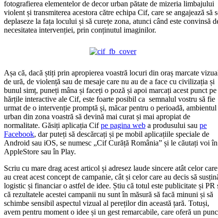
fotografierea elementelor de decor urban pătate de mizeria limbajului
violent și transmiterea acestora către echipa Cif, care se angajează să s
deplaseze la fața locului și să curețe zona, atunci când este convinsă d
necesitatea intervenției, prin conținutul imaginilor.
Așa că, dacă știți prin apropierea voastră locuri din oraș marcate vizua
de ură, de violență sau de mesaje care nu au de a face cu civilizația și
bunul simț, puneți mâna și faceți o poză și apoi marcați acest punct pe
hărțile interactive ale Cif, este foarte posibil ca semnalul vostru să fie
urmat de o intervenție promptă și, măcar pentru o perioadă, ambientul
urban din zona voastră să devină mai curat și mai apropiat de
normalitate. Găsiți aplicația Cif
pe pagina web
a produsului sau
pe
Facebook
, dar puteți să descărcați și pe mobil aplicațiile speciale de
Android sau iOS, se numesc „Cif Curăță România” și le căutați voi în
AppleStore sau în Play.
Scriu cu mare drag acest articol și adresez laude sincere atât celor care
au creat acest concept de campanie, cât și celor care au decis să susțin
logistic și financiar o astfel de idee. Știu că totul este publicitate și PR 
că rezultatele acestei campanii nu sunt în măsură să facă minuni și să
schimbe sensibil aspectul vizual al pereților din această țară. Totuși,
avem pentru moment o idee și un gest remarcabile, care oferă un punc