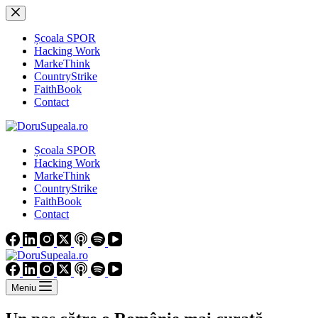
Sari
la
conținut
Școala SPOR
Hacking Work
MarkeThink
CountryStrike
FaithBook
Contact
Școala SPOR
Hacking Work
MarkeThink
CountryStrike
FaithBook
Contact
Meniu