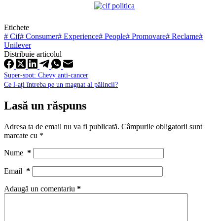
Etichete
#
Cif
#
Consumer
#
Experience
#
People
#
Promovare
#
Reclame
#
Unilever
Distribuie articolul
Super-spot: Chevy anti-cancer
Ce l-ați întreba pe un magnat al pălincii?
Lasă un răspuns
Adresa ta de email nu va fi publicată.
Câmpurile obligatorii sunt
marcate cu
*
Nume
*
Email
*
Adaugă un comentariu
*