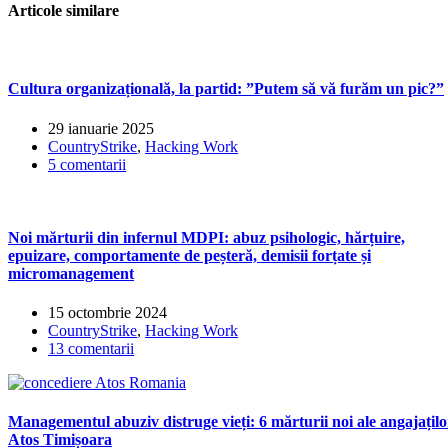
articole
Articole similare
Cultura organizațională, la partid: ”Putem să vă furăm un pic?”
29 ianuarie 2025
CountryStrike
,
Hacking Work
5 comentarii
Noi mărturii din infernul MDPI: abuz psihologic, hărțuire,
epuizare, comportamente de peșteră, demisii forțate și
micromanagement
15 octombrie 2024
CountryStrike
,
Hacking Work
13 comentarii
Managementul abuziv distruge vieți: 6 mărturii noi ale angajațilo
Atos Timișoara