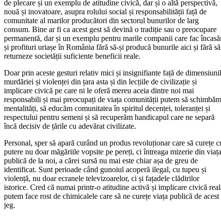
de plecare și un exemplu de atitudine civică, dar și o altă perspectivă,
nouă și inovatoare, asupra rolului social și responsabilității față de
comunitate al marilor producători din sectorul bunurilor de larg
consum. Bine ar fi ca acest gest să devină o tradiție sau o preocupare
permanentă, dar și un exemplu pentru marile companii care fac încasă
și profituri uriașe în România fără să-și producă bunurile aici și fără să
returneze societății suficiente beneficii reale.
Doar prin aceste gesturi relativ mici și insignifiante față de dimensiuni
murdăriei și violenței din țara asta și din lecțiile de civilizație și
implicare civică pe care ni le oferă mereu aceia dintre noi mai
responsabili și mai preocupați de viața comunității putem să schimbă
mentalități, să educăm comunitatea în spiritul decenței, toleranței și
respectului pentru semeni și să recuperăm handicapul care ne separă
încă decisiv de țările cu adevărat civilizate.
Personal, sper să apară curând un produs revoluționar care să curețe c
putere nu doar măgăriile vopsite pe pereți, ci întreaga mizerie din viaț
publică de la noi, a cărei sursă nu mai este chiar așa de greu de
identificat. Sunt perioade când gunoiul acoperă ilegal, cu tupeu și
violență, nu doar ecranele televizoarelor, ci și fațadele clădirilor
istorice. Cred că numai printr-o atitudine activă și implicare civică rea
putem face rost de chimicalele care să ne curețe viața publică de acest
jeg.