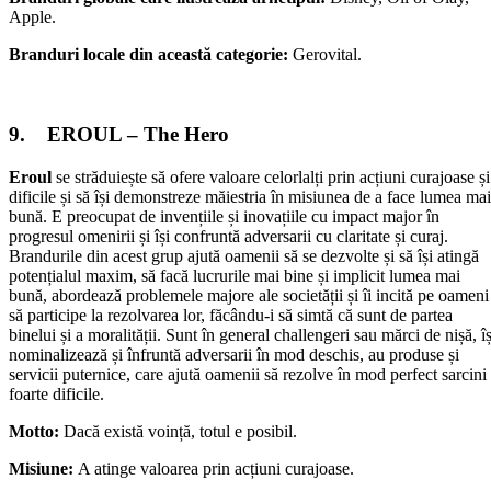
Apple.
Branduri locale din această categorie:
Gerovital.
9. EROUL – The Hero
Eroul
se străduiește să ofere valoare celorlalți prin acțiuni curajoase și
dificile și să își demonstreze măiestria în misiunea de a face lumea mai
bună. E preocupat de invențiile și inovațiile cu impact major în
progresul omenirii și își confruntă adversarii cu claritate și curaj.
Brandurile din acest grup ajută oamenii să se dezvolte și să își atingă
potențialul maxim, să facă lucrurile mai bine și implicit lumea mai
bună, abordează problemele majore ale societății și îi incită pe oameni
să participe la rezolvarea lor, făcându-i să simtă că sunt de partea
binelui și a moralității. Sunt în general challengeri sau mărci de nișă, îș
nominalizează și înfruntă adversarii în mod deschis, au produse și
servicii puternice, care ajută oamenii să rezolve în mod perfect sarcini
foarte dificile.
Motto:
Dacă există voință, totul e posibil.
Misiune:
A atinge valoarea prin acțiuni curajoase.