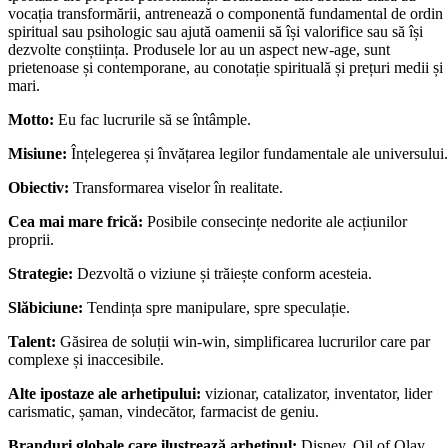
vocația transformării, antrenează o componentă fundamental de ordin
spiritual sau psihologic sau ajută oamenii să își valorifice sau să își
dezvolte conștiința. Produsele lor au un aspect new-age, sunt
prietenoase și contemporane, au conotație spirituală și prețuri medii și
mari.
Motto:
Eu fac lucrurile să se întâmple.
Misiune:
Înțelegerea și învățarea legilor fundamentale ale universului.
Obiectiv:
Transformarea viselor în realitate.
Cea mai mare frică:
Posibile consecințe nedorite ale acțiunilor
proprii.
Strategie:
Dezvoltă o viziune și trăiește conform acesteia.
Slăbiciune:
Tendința spre manipulare, spre speculație.
Talent:
Găsirea de soluții win-win, simplificarea lucrurilor care par
complexe și inaccesibile.
Alte ipostaze ale arhetipului:
vizionar, catalizator, inventator, lider
carismatic, șaman, vindecător, farmacist de geniu.
Branduri globale care ilustrează arhetipul:
Disney, Oil of Olay,