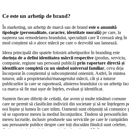
Ce este un arhetip de brand?
În marketing, un arhetip de marcă sau de brand
este o anumită
tipologie (personalitate, caracter, identitate morală)
pe care, la
nașterea sau remodelarea brandului, specialiștii care îl creează aleg în
mod conștient să o aloce mărcii pe care o dezvoltă sau lansează.
Ideea principală din spatele folosirii arhetipurilor în branding este
dorința de a defini identitatea mărcii respective
(produs, serviciu,
companie, regiune sau persoană publică)
prin raportare directă și
identificare completă cu un simbol universal familiar
, ceva deja
încorporat în conștientul și subconștientul omenirii. Astfel, în mintea
tuturor, atât a proprietarului/managerului mărcii, cât și a tuturor
publicurilor la care se raportează, alinierea brandului cu un arhetip fac
ca marca să fie mai ușor de înțeles, evaluat și identificat.
Suntem fiecare diferiți de ceilalți, dar avem și multe trăsături comune
care ne permit să clasificăm indivizii din societate și să ne înțelegem p
noi înșine și lumea în care trăim. Oamenii sunt obișnuiți să comunice ș
să se raporteze mereu la mediul înconjurător. Tindem să personificăm
mereu lucrurile, inclusiv produsele sau serviciile pe care le cumpărăm
sau persoanele publice despre care toți discutăm fiindcă sunt celebre,