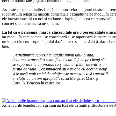
deci au notorietate și și-au construit o imagine publică.
Așa este și cu brandurile. Le dăm tuturor celor din jurul nostru un sen
și construim relații cu mărcile comerciale bazându-ne pe modul în car
ele interacționează cu noi și cu lumea, înțelegând ceea ce reprezintă
concret și cum ne fac să ne simțim.
La fel ca o persoană, marca afacerii tale are o personalitate unică
iar modul în care oamenii se conectează și se raportează la marca ta ar
un impact imens asupra faptului dacă doresc sau nu să facă afaceri cu
tine.
„Arhetipurile reprezintă bătăile inimii unui brand,
deoarece transmit o semnificație care îi face pe clienți să
se raporteze la un produs ca și cum ar fi într-adevăr o
formă de viață. Consumatorii au o relație cu acest arhetip
și le pasă mult ce fel de relație este aceasta, ca și cum ar fi
o relație cu un om apropiat”
, scriu Margaret Mark și
Carol S. Pearson în cartea lor.
Arhetipurile brandurilor, așa cum au fost ele definite și structurate de