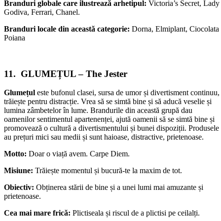
Branduri globale care ilustrează arhetipul:
Victoria’s Secret, Lady
Godiva, Ferrari, Chanel.
Branduri locale din această categorie:
Dorna, Elmiplant, Ciocolata
Poiana
11. GLUMEȚUL – The Jester
Glumețul
este bufonul clasei, sursa de umor și divertisment continuu,
trăiește pentru distracție. Vrea să se simtă bine și să aducă veselie și
lumina zâmbetelor în lume. Brandurile din această grupă dau
oamenilor sentimentul apartenenței, ajută oamenii să se simtă bine și
promovează o cultură a divertismentului și bunei dispoziții. Produsele
au prețuri mici sau medii și sunt haioase, distractive, prietenoase.
Motto:
Doar o viață avem. Carpe Diem.
Misiune:
Trăiește momentul și bucură-te la maxim de tot.
Obiectiv:
Obținerea stării de bine și a unei lumi mai amuzante și
prietenoase.
Cea mai mare frică:
Plictiseala și riscul de a plictisi pe ceilalți.