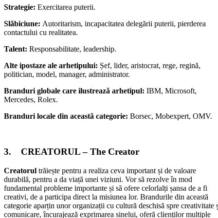
Strategie:
Exercitarea puterii.
Slăbiciune:
Autoritarism, incapacitatea delegării puterii, pierderea
contactului cu realitatea.
Talent:
Responsabilitate, leadership.
Alte ipostaze ale arhetipului:
Șef, lider, aristocrat, rege, regină,
politician, model, manager, administrator.
Branduri globale care ilustrează arhetipul:
IBM, Microsoft,
Mercedes, Rolex.
Branduri locale din această categorie:
Borsec, Mobexpert, OMV.
3. CREATORUL – The Creator
Creatorul
trăiește pentru a realiza ceva important și de valoare
durabilă, pentru a da viață unei viziuni. Vor să rezolve în mod
fundamental probleme importante și să ofere celorlalți șansa de a fi
creativi, de a participa direct la misiunea lor. Brandurile din această
categorie aparțin unor organizații cu cultură deschisă spre creativitate 
comunicare, încurajează exprimarea sinelui, oferă clienților multiple