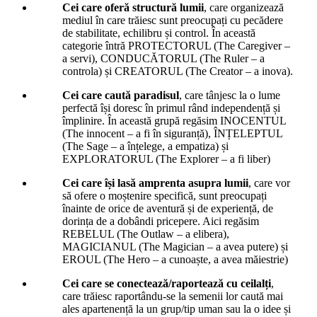
Cei care oferă structură lumii
, care organizează
mediul în care trăiesc sunt preocupați cu pecădere
de stabilitate, echilibru și control. În această
categorie întră PROTECTORUL (The Caregiver –
a servi), CONDUCĂTORUL (The Ruler – a
controla) și CREATORUL (The Creator – a inova).
Cei care caută paradisul
, care tânjesc la o lume
perfectă își doresc în primul rând independență și
împlinire. În această grupă regăsim INOCENTUL
(The innocent – a fi în siguranță), ÎNȚELEPTUL
(The Sage – a înțelege, a empatiza) și
EXPLORATORUL (The Explorer – a fi liber)
Cei care își lasă amprenta asupra lumii
, care vor
să ofere o moștenire specifică, sunt preocupați
înainte de orice de aventură și de experiență, de
dorința de a dobândi pricepere. Aici regăsim
REBELUL (The Outlaw – a elibera),
MAGICIANUL (The Magician – a avea putere) și
EROUL (The Hero – a cunoaște, a avea măiestrie)
Cei care se conectează/raportează cu ceilalți
,
care trăiesc raportându-se la semenii lor caută mai
ales apartenență la un grup/tip uman sau la o idee și