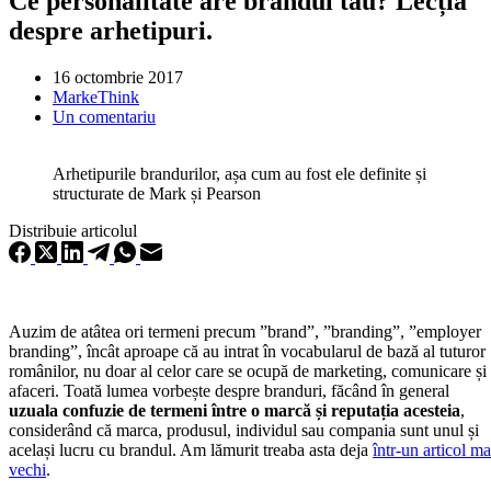
Ce personalitate are brandul tău? Lecția
despre arhetipuri.
16 octombrie 2017
MarkeThink
Un comentariu
Arhetipurile brandurilor, așa cum au fost ele definite și
structurate de Mark și Pearson
Distribuie articolul
Auzim de atâtea ori termeni precum ”brand”, ”branding”, ”employer
branding”, încât aproape că au intrat în vocabularul de bază al tuturor
românilor, nu doar al celor care se ocupă de marketing, comunicare și
afaceri. Toată lumea vorbește despre branduri, făcând în general
uzuala confuzie de termeni între o marcă și reputația acesteia
,
considerând că marca, produsul, individul sau compania sunt unul și
același lucru cu brandul. Am lămurit treaba asta deja
într-un articol ma
vechi
.