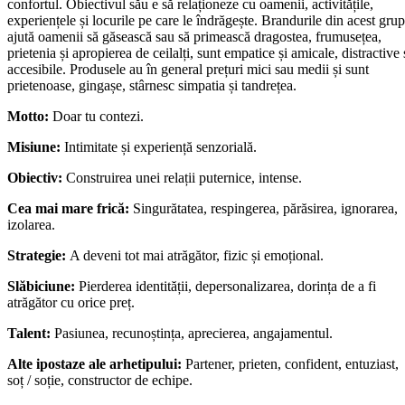
confortul. Obiectivul său e să relaționeze cu oamenii, activitățile,
experiențele și locurile pe care le îndrăgește. Brandurile din acest grup
ajută oamenii să găsească sau să primească dragostea, frumusețea,
prietenia și apropierea de ceilalți, sunt empatice și amicale, distractive 
accesibile. Produsele au în general prețuri mici sau medii și sunt
prietenoase, gingașe, stârnesc simpatia și tandrețea.
Motto:
Doar tu contezi.
Misiune:
Intimitate și experiență senzorială.
Obiectiv:
Construirea unei relații puternice, intense.
Cea mai mare frică:
Singurătatea, respingerea, părăsirea, ignorarea,
izolarea.
Strategie:
A deveni tot mai atrăgător, fizic și emoțional.
Slăbiciune:
Pierderea identității, depersonalizarea, dorința de a fi
atrăgător cu orice preț.
Talent:
Pasiunea, recunoștința, aprecierea, angajamentul.
Alte ipostaze ale arhetipului:
Partener, prieten, confident, entuziast,
soț / soție, constructor de echipe.