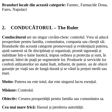
Branduri locale din această categorie:
Farmec, Farmaciile Dona,
Fares, Napolact
2. CONDUCĂTORUL – The Ruler
Conducătorul
are un singur cuvânt-cheie: controlul. Vrea să aducă
prosperitate pentru familia, comunitatea, compania sau clienții săi.
Brandurile din această categorie promovează și evidențiază puterea,
ajută oamenii să fie disciplinați și organizați, promit siguranță și
stabilitate într-o lume haotică, impun ordinea și protecția și sunt, în
general, lideri de piață pe segmentele lor. Produsele și serviciile lor
conferă utilizatorilor un statut înalt, influent, de putere, au de obicei
garanție pe viață sau de lungă durată și se vând la prețuri medii sau
mari.
Motto:
Puterea nu este totul, dar este singurul lucru esențial.
Misiune:
Controlul.
Obiectiv:
Crearea prosperității pentru familia sau comunitatea sa.
Cea mai mare frică:
Haosul și pierderea autorității.