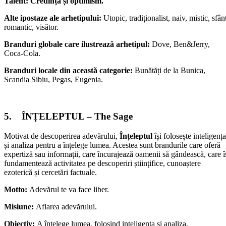
Talent: Credință și optimism.
Alte ipostaze ale arhetipului:
Utopic, tradiționalist, naiv, mistic, sfân
romantic, visător.
Branduri globale care ilustrează arhetipul:
Dove, Ben&Jerry,
Coca-Cola.
Branduri locale din această categorie:
Bunătăți de la Bunica,
Scandia Sibiu, Pegas, Eugenia.
5. ÎNȚELEPTUL – The Sage
Motivat de descoperirea adevărului,
Înțeleptul
își folosește inteligența
și analiza pentru a înțelege lumea. Acestea sunt brandurile care oferă
expertiză sau informații, care încurajează oamenii să gândească, care î
fundamentează activitatea pe descoperiri științifice, cunoaștere
ezoterică și cercetări factuale.
Motto:
Adevărul te va face liber.
Misiune:
Aflarea adevărului.
Obiectiv:
A înțelege lumea, folosind inteligența și analiza.