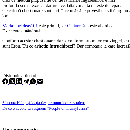
cred că metoda propusă de cei de la MarketingIdeas101 e mai
profundă și mai exactă, dar nici cealaltă variantă nu este de lepădat.
Cele două chestionare sunt aici, încearcă să te privești cinstit în oglind
lor:
MarketingIdeas101
este primul, iar
CultureTalk
este al doilea.
Excelente amândouă.
Conform acestor chestionare, dar și conform propriilor convingeri, eu
sunt Erou.
Tu ce arhetip întruchipezi?
Dar compania la care lucrezi
Distribuie articolul
S1mona Halep și lecția despre muncă versus talent
De ce e nevoie să susținem ”People of Transylvania”
Un comentariu