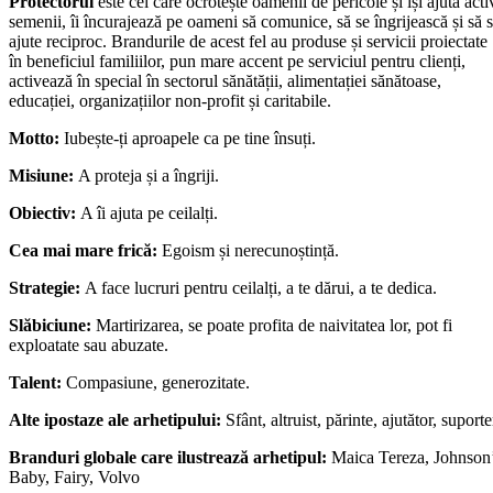
Protectorul
este cel care ocrotește oamenii de pericole și își ajută acti
semenii, îi încurajează pe oameni să comunice, să se îngrijească și să 
ajute reciproc. Brandurile de acest fel au produse și servicii proiectate
în beneficiul familiilor, pun mare accent pe serviciul pentru clienți,
activează în special în sectorul sănătății, alimentației sănătoase,
educației, organizațiilor non-profit și caritabile.
Motto:
Iubește-ți aproapele ca pe tine însuți.
Misiune:
A proteja și a îngriji.
Obiectiv:
A îi ajuta pe ceilalți.
Cea mai mare frică:
Egoism și nerecunoștință.
Strategie:
A face lucruri pentru ceilalți, a te dărui, a te dedica.
Slăbiciune:
Martirizarea, se poate profita de naivitatea lor, pot fi
exploatate sau abuzate.
Talent:
Compasiune, generozitate.
Alte ipostaze ale arhetipului:
Sfânt, altruist, părinte, ajutător, suporte
Branduri globale care ilustrează arhetipul:
Maica Tereza, Johnson
Baby, Fairy, Volvo