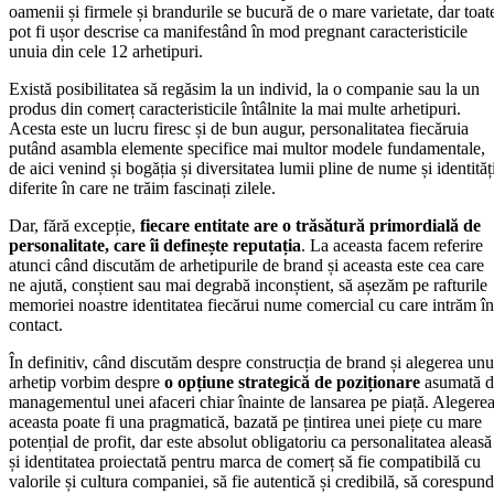
oamenii și firmele și brandurile se bucură de o mare varietate, dar toat
pot fi ușor descrise ca manifestând în mod pregnant caracteristicile
unuia din cele 12 arhetipuri.
Există posibilitatea să regăsim la un individ, la o companie sau la un
produs din comerț caracteristicile întâlnite la mai multe arhetipuri.
Acesta este un lucru firesc și de bun augur, personalitatea fiecăruia
putând asambla elemente specifice mai multor modele fundamentale,
de aici venind și bogăția și diversitatea lumii pline de nume și identităț
diferite în care ne trăim fascinați zilele.
Dar, fără excepție,
fiecare entitate are o trăsătură primordială de
personalitate, care îi definește reputația
. La aceasta facem referire
atunci când discutăm de arhetipurile de brand și aceasta este cea care
ne ajută, conștient sau mai degrabă inconștient, să așezăm pe rafturile
memoriei noastre identitatea fiecărui nume comercial cu care intrăm în
contact.
În definitiv, când discutăm despre construcția de brand și alegerea unu
arhetip vorbim despre
o opțiune strategică de poziționare
asumată d
managementul unei afaceri chiar înainte de lansarea pe piață. Alegere
aceasta poate fi una pragmatică, bazată pe țintirea unei piețe cu mare
potențial de profit, dar este absolut obligatoriu ca personalitatea aleasă
și identitatea proiectată pentru marca de comerț să fie compatibilă cu
valorile și cultura companiei, să fie autentică și credibilă, să corespun