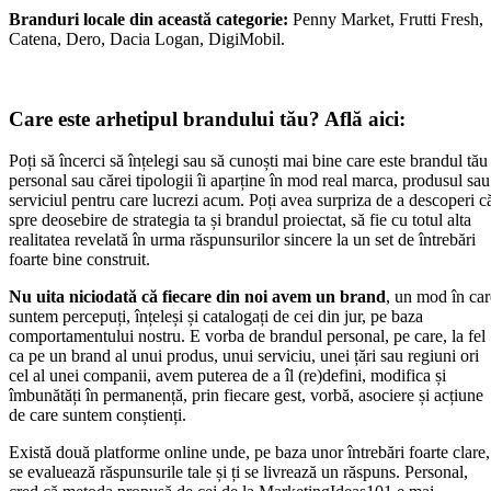
Branduri locale din această categorie:
Penny Market, Frutti Fresh,
Catena, Dero, Dacia Logan, DigiMobil.
Care este arhetipul brandului tău? Află aici:
Poți să încerci să înțelegi sau să cunoști mai bine care este brandul tău
personal sau cărei tipologii îi aparține în mod real marca, produsul sau
serviciul pentru care lucrezi acum. Poți avea surpriza de a descoperi c
spre deosebire de strategia ta și brandul proiectat, să fie cu totul alta
realitatea revelată în urma răspunsurilor sincere la un set de întrebări
foarte bine construit.
Nu uita niciodată că fiecare din noi avem un brand
, un mod în car
suntem percepuți, înțeleși și catalogați de cei din jur, pe baza
comportamentului nostru. E vorba de brandul personal, pe care, la fel
ca pe un brand al unui produs, unui serviciu, unei țări sau regiuni ori
cel al unei companii, avem puterea de a îl (re)defini, modifica și
îmbunătăți în permanență, prin fiecare gest, vorbă, asociere și acțiune
de care suntem conștienți.
Există două platforme online unde, pe baza unor întrebări foarte clare,
se evaluează răspunsurile tale și ți se livrează un răspuns. Personal,