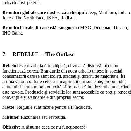
individualist, pelerin.
Branduri globale care ilustrează arhetipul:
Jeep, Marlboro, Indian
Jones, The North Face, IKEA, RedBull.
Branduri locale din această categorie:
eMAG, Dedeman, Delaco,
ING Bank.
7. REBELUL – The Outlaw
Rebelul
este revoluția întruchipată, el vrea să distrugă tot ce nu
funcționează corect. Brandurile din acest arhetip țintesc în special
consumatorii care se simt izolați, afectați și diferiți de majoritate, își
asumă valori contrare celor ale majorității din societate, propun idei,
atitudini și structuri noi, nu exită să folosească buldozerul atunci când
este nevoie. Produsele și serviciile lor sunt accesibile ca preț și reneag
convențiile și standardele din propriul sector.
Motto:
Regulile sunt făcute pentru a fi încălcate.
Misiune:
Răzunarea sau revoluția.
Obiectiv:
A răsturna ceea ce nu funcționează.