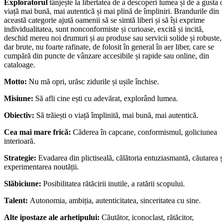
Exploratorul
tânjește la libertatea de a descoperi lumea și de a gusta 
viață mai bună, mai autentică și mai plină de împliniri. Brandurile din
această categorie ajută oamenii să se simtă liberi și să își exprime
individualitatea, sunt nonconformiste și curioase, excită și incită,
deschid mereu noi drumuri și au produse sau servicii solide și robuste,
dar brute, nu foarte rafinate, de folosit în general în aer liber, care se
cumpără din puncte de vânzare accesibile și rapide sau online, din
cataloage.
Motto:
Nu mă opri, urăsc zidurile și ușile închise.
Misiune:
Să afli cine ești cu adevărat, explorând lumea.
Obiectiv:
Să trăiești o viață împlinită, mai bună, mai autentică.
Cea mai mare frică:
Căderea în capcane, conformismul, goliciunea
interioară.
Strategie:
Evadarea din plictiseală, călătoria entuziasmantă, căutarea ș
experimentarea noutății.
Slăbiciune:
Posibilitatea rătăcirii inutile, a ratării scopului.
Talent:
Autonomia, ambiția, autenticitatea, sinceritatea cu sine.
Alte ipostaze ale arhetipului:
Căutător, iconoclast, rătăcitor,