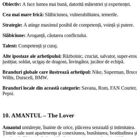
Obiectiv:
A face lumea mai bună, datorită măiestriei și experienței.
Cea mai mare frică:
Slăbiciunea, vulnerabilitatea, temerile.
Strategie:
A atinge maximul posibil de competență, voință și putere.
Slăbiciune:
Aroganță, căutarea conflictului.
Talent:
Competență și curaj.
Alte ipostaze ale arhetipului:
Războinic, cruciat, salvator, super-erou
justițiar, soldat, ucigaș de dragoni, învingător, jucător de echipă.
Branduri globale care ilustrează arhetipul:
Nike, Superman, Bruc
Willis, Duracell, BMW.
Branduri locale din această categorie:
Savana, Rom, FAN Courier,
Pepsi.
10. AMANTUL – The Lover
Amantul
urmărește, înainte de orice, plăcerea senzuală și intimitatea.
Țintele sale sunt apartenența și conexiunea, bunăstarea, beatitudinea ș