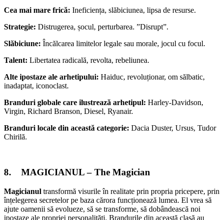
Cea mai mare frică:
Ineficiența, slăbiciunea, lipsa de resurse.
Strategie:
Distrugerea, șocul, perturbarea. ”Disrupt”.
Slăbiciune:
Încălcarea limitelor legale sau morale, jocul cu focul.
Talent:
Libertatea radicală, revolta, rebeliunea.
Alte ipostaze ale arhetipului:
Haiduc, revoluționar, om sălbatic,
inadaptat, iconoclast.
Branduri globale care ilustrează arhetipul:
Harley-Davidson,
Virgin, Richard Branson, Diesel, Ryanair.
Branduri locale din această categorie:
Dacia Duster, Ursus, Tudor
Chirilă.
8. MAGICIANUL – The Magician
Magicianul
transformă visurile în realitate prin propria pricepere, prin
înțelegerea secretelor pe baza cărora funcționează lumea. El vrea să
ajute oamenii să evolueze, să se transforme, să dobândească noi
ipostaze ale propriei personalități. Brandurile din această clasă au