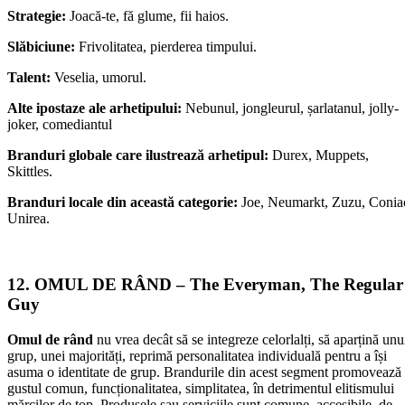
Strategie:
Joacă-te, fă glume, fii haios.
Slăbiciune:
Frivolitatea, pierderea timpului.
Talent:
Veselia, umorul.
Alte ipostaze ale arhetipului:
Nebunul, jongleurul, șarlatanul, jolly-
joker, comediantul
Branduri globale care ilustrează arhetipul:
Durex, Muppets,
Skittles.
Branduri locale din această categorie:
Joe, Neumarkt, Zuzu, Conia
Unirea.
12. OMUL DE RÂND – The Everyman, The Regular
Guy
Omul de rând
nu vrea decât să se integreze celorlalți, să aparțină unu
grup, unei majorități, reprimă personalitatea individuală pentru a își
asuma o identitate de grup. Brandurile din acest segment promovează
gustul comun, funcționalitatea, simplitatea, în detrimentul elitismului
mărcilor de top. Produsele sau serviciile sunt comune, accesibile, de