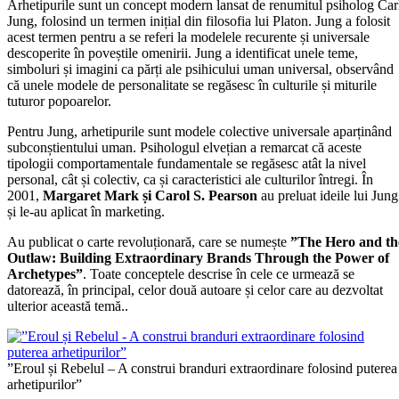
Arhetipurile sunt un concept modern lansat de renumitul psiholog Car
Jung, folosind un termen inițial din filosofia lui Platon. Jung a folosit
acest termen pentru a se referi la modelele recurente și universale
descoperite în poveștile omenirii. Jung a identificat unele teme,
simboluri și imagini ca părți ale psihicului uman universal, observând
că unele modele de personalitate se regăsesc în culturile și miturile
tuturor popoarelor.
Pentru Jung, arhetipurile sunt modele colective universale aparținând
subconștientului uman. Psihologul elvețian a remarcat că aceste
tipologii comportamentale fundamentale se regăsesc atât la nivel
personal, cât și colectiv, ca și caracteristici ale culturilor întregi. În
2001,
Margaret Mark și Carol S. Pearson
au preluat ideile lui Jung
și le-au aplicat în marketing.
Au publicat o carte revoluționară, care se numește
”The Hero and th
Outlaw: Building Extraordinary Brands Through the Power of
Archetypes”
. Toate conceptele descrise în cele ce urmează se
datorează, în principal, celor două autoare și celor care au dezvoltat
ulterior această temă..
”Eroul și Rebelul – A construi branduri extraordinare folosind puterea
arhetipurilor”