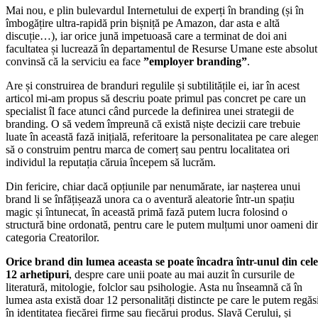
Mai nou, e plin bulevardul Internetului de experți în branding (și în
îmbogățire ultra-rapidă prin bișniță pe Amazon, dar asta e altă
discuție…), iar orice jună impetuoasă care a terminat de doi ani
facultatea și lucrează în departamentul de Resurse Umane este absolut
convinsă că la serviciu ea face
”employer branding”
.
Are și construirea de branduri regulile și subtilitățile ei, iar în acest
articol mi-am propus să descriu poate primul pas concret pe care un
specialist îl face atunci când purcede la definirea unei strategii de
branding. O să vedem împreună că există niște decizii care trebuie
luate în această fază inițială, referitoare la personalitatea pe care aleg
să o construim pentru marca de comerț sau pentru localitatea ori
individul la reputația căruia începem să lucrăm.
Din fericire, chiar dacă opțiunile par nenumărate, iar nașterea unui
brand li se înfățișează unora ca o aventură aleatorie într-un spațiu
magic și întunecat, în această primă fază putem lucra folosind o
structură bine ordonată, pentru care le putem mulțumi unor oameni di
categoria Creatorilor.
Orice brand din lumea aceasta se poate încadra într-unul din cele
12 arhetipuri
, despre care unii poate au mai auzit în cursurile de
literatură, mitologie, folclor sau psihologie. Asta nu înseamnă că în
lumea asta există doar 12 personalități distincte pe care le putem regăs
în identitatea fiecărei firme sau fiecărui produs. Slavă Cerului, și