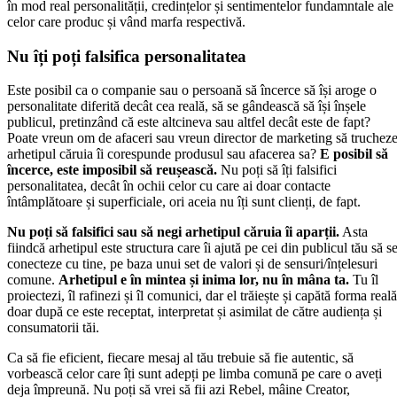
în mod real personalității, credințelor și sentimentelor fundamntale ale
celor care produc și vând marfa respectivă.
Nu îți poți falsifica personalitatea
Este posibil ca o companie sau o persoană să încerce să își aroge o
personalitate diferită decât cea reală, să se gândească să își înșele
publicul, pretinzând că este altcineva sau altfel decât este de fapt?
Poate vreun om de afaceri sau vreun director de marketing să truchez
arhetipul căruia îi corespunde produsul sau afacerea sa?
E posibil să
încerce, este imposibil să reușească.
Nu poți să îți falsifici
personalitatea, decât în ochii celor cu care ai doar contacte
întâmplătoare și superficiale, ori aceia nu îți sunt clienți, de fapt.
Nu poți să falsifici sau să negi arhetipul căruia îi aparții.
Asta
fiindcă arhetipul este structura care îi ajută pe cei din publicul tău să s
conecteze cu tine, pe baza unui set de valori și de sensuri/înțelesuri
comune.
Arhetipul e în mintea și inima lor, nu în mâna ta.
Tu îl
proiectezi, îl rafinezi și îl comunici, dar el trăiește și capătă forma reală
doar după ce este receptat, interpretat și asimilat de către audiența și
consumatorii tăi.
Ca să fie eficient, fiecare mesaj al tău trebuie să fie autentic, să
vorbească celor care îți sunt adepți pe limba comună pe care o aveți
deja împreună. Nu poți să vrei să fii azi Rebel, mâine Creator,