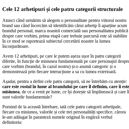
Cele 12 arhetipuri și cele patru categorii structurale
Atunci când urmărim să alegem o personalitate pentru viitorul nostru
brand sau când încercăm să identificăm cărui arhetip îi aparține acum
brandul personal, marca noastră comercială sau personalitatea publică
despre care vorbim, prima etapă care trebuie parcursă este să stabilim
în ce mod se raportează subiectul cercetării noastre la lumea
înconjurătoare.
Avem 12 arhetipuri, pe care le putem așeza ușor în patru categorii
diferite, în funcție de misiunea fundamentală pe care personajul despr
care vorbim (brandul, în cazul nostru) și-o asumă categoric și o
demonstrează prin fiecare interacțiune a sa cu lumea exterioară.
Așadar, pentru a defini cele patru categorii, să ne întrebăm cu atenție:
care este rostul în lume al brandului pe care îl definim, care îi est
misiunea
, de ce a venit pe lume, ce își dorește să împlinească și care î
sunt valorile fundamentale?
Pornind de la această întrebare, iată cele patru categorii arhetipale,
fiecare cu misiunea, valorile și cele trei personalități specifice, cărora
le-am adăugat în paranteză numele original în engleză verbul
definitoriu: