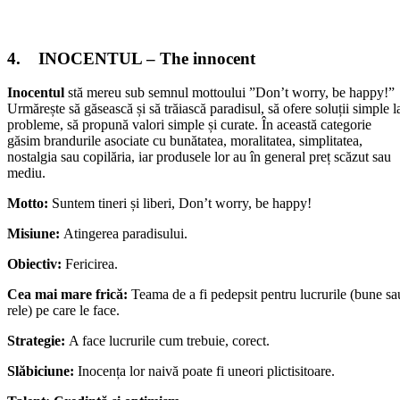
4. INOCENTUL – The innocent
Inocentul
stă mereu sub semnul mottoului ”Don’t worry, be happy!”
Urmărește să găsească și să trăiască paradisul, să ofere soluții simple l
probleme, să propună valori simple și curate. În această categorie
găsim brandurile asociate cu bunătatea, moralitatea, simplitatea,
nostalgia sau copilăria, iar produsele lor au în general preț scăzut sau
mediu.
Motto:
Suntem tineri și liberi, Don’t worry, be happy!
Misiune:
Atingerea paradisului.
Obiectiv:
Fericirea.
Cea mai mare frică:
Teama de a fi pedepsit pentru lucrurile (bune sa
rele) pe care le face.
Strategie:
A face lucrurile cum trebuie, corect.
Slăbiciune:
Inocența lor naivă poate fi uneori plictisitoare.