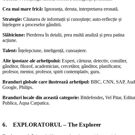
Cea mai mare frică:
Ignoranța, deruta, interpretarea eronată.
Strategie:
Căutarea de informații și cunoștințe; auto-reflecție și
înțelegere a proceselor gândirii.
Slăbiciune:
Pierderea în detalii, prea multă analiză și prea patina
acțiune.
Talent:
Înțelepciune, inteligență, cunoaștere.
Alte ipostaze ale arhetipului:
Expert, cărturar, detectiv, consilier,
gânditor, filozof, academician, cercetător, gânditor, planificator,
profesor, mentor, profesor, spirit contemplativ, guru.
Branduri globale care ilustrează arhetipul:
BBC, CNN, SAP, Aud
Google, Philips.
Branduri locale din această categorie:
Bitdefender
,
Vel Pitar, Editu
Publica, Aqua Carpatica.
6. EXPLORATORUL – The Explorer