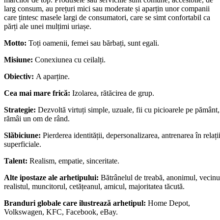
larg consum, au prețuri mici sau moderate și aparțin unor companii
care țintesc masele largi de consumatori, care se simt confortabil ca
părți ale unei mulțimi uriașe.
Motto:
Toți oamenii, femei sau bărbați, sunt egali.
Misiune:
Conexiunea cu ceilalți.
Obiectiv:
A aparține.
Cea mai mare frică:
Izolarea, rătăcirea de grup.
Strategie:
Dezvoltă virtuți simple, uzuale, fii cu picioarele pe pământ,
rămâi un om de rând.
Slăbiciune:
Pierderea identității, depersonalizarea, antrenarea în relați
superficiale.
Talent:
Realism, empatie, sinceritate.
Alte ipostaze ale arhetipului:
Bătrânelul de treabă, anonimul, vecinu
realistul, muncitorul, cetățeanul, amicul, majoritatea tăcută.
Branduri globale care ilustrează arhetipul:
Home Depot,
Volkswagen, KFC, Facebook, eBay.