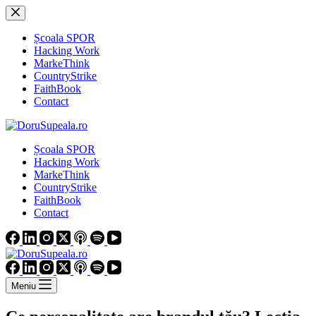
Sari
la
conținut
Școala SPOR
Hacking Work
MarkeThink
CountryStrike
FaithBook
Contact
Școala SPOR
Hacking Work
MarkeThink
CountryStrike
FaithBook
Contact
Meniu