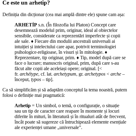
Ce este un arhetip?
Definiția din dicționar (cea mai amplă dintre ele) spune cam așa:
ARHETÍP
s.n. (În filozofia lui Platon) Concept care
desemnează modelul prim, originar, ideal al obiectelor
sensibile, considerate ca reprezentări imperfecte și copii
ale sale. ♦ Fiecare din modulii ancestrali universali ai
intuiției și intelectului care apar, potrivit terminologiei
psihologice-religioase, în visuri și în mitologie. ♦
Reprezentare, tip originar, prim. ♦ Tip, model după care se
face o lucrare; manuscris original, prim, după care s-au
făcut alte copii ale aceleiași opere; original. [<
fr.
archétype
, cf. lat.
archetypum
, gr.
archetypos
<
arche
–
început,
typos
– tip].
Ca să simplificăm și să adaptăm conceptul la tema noastră, putem
folosi o definiție mai pragmatică:
Arhetip
= Un simbol, o temă, o configurație, o situație
sau un tip de caracter care reapare în momente și locuri
diferite în mituri, în literatură și în ritualuri atât de frecvent,
încât poate să sugereze că întruchipează elemente esențiale
ale experienței umane „universale”.