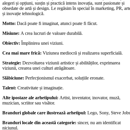
alegeri și opțiuni, susțin și practică intens inovația, sunt pasionate și
obsedate de artă și design. Le regăsim în special în marketing, PR, art
și inovație tehnologică.
Motto:
Dacă poate fi imaginat, atunci poate fi făcut.
Misiune:
A crea lucruri de valoare durabilă.
Obiectiv:
Împlinirea unei viziuni.
Cea mai mare frică:
Viziunea mediocră și realizarea superficială.
Strategie:
Dezvoltarea viziunii artistice și abilităților, exprimarea
viziunii, crearea unei culturi atrăgătoare.
Slăbiciune:
Perfecționismul exacerbat, soluțiile eronate.
Talent:
Creativitate și imaginație.
Alte ipostaze ale arhetipului:
Artist, inventator, inovator, muză,
muzician, scriitor sau visător.
Branduri globale care ilustrează arhetipul:
Lego, Sony, Steve Jobs
Branduri locale din această categorie:
sincer, nu am identificat
niciunul.