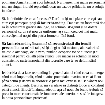
poimâine Amant și mai apoi Înțelept. Nu merge, mai multe personalită
într-un singur individ reprezintă doar un caz de psihiatrie, nu o soluție
în afaceri.
Și, în definitiv, de ce ai face asta? Dacă nu îți mai place cine ești sau
cum ești perceput,
poți să faci rebranding
. Dar asta nu înseamnă doa
să îți actualizezi grafica din logo, să schimbi sloganul și să dotezi
personalul cu un set nou de uniforme, așa cum cred cei mai mulți
concetățeni ai noștri din patria formelor fără fond.
Să faci rebranding înseamnă să reconstruiești din temelii
personalitatea
mărcii tale, să îți alegi o altă misiune, alte valori, să
trăiești o altă viață, de la zero, punând deoparte tot ce ai făcut și ai
însemnat pentru ceilalți până atunci. Sau măcar să schimbi în mod
consistent o parte importantă din lucrurile care te-au definit până
atunci.
Iei decizia de a face rebranding în general atunci când ceva nu merge,
când te-ai împotmolit, când ai atins potențialul maxim cu ce ai făcut
până acum și decizi să abordezi o piață mai extinsă sau să vânezi noi
categorii de clienți. Desigur, nu vei alege să distrugi tot ce ai construit
până atunci, fiindcă îți alungi adepții, așa că noul tău brand trebuie să
preia în mare caracteristicile fundamentale anterioare și să le integreze
în noua personalitate proiectată.