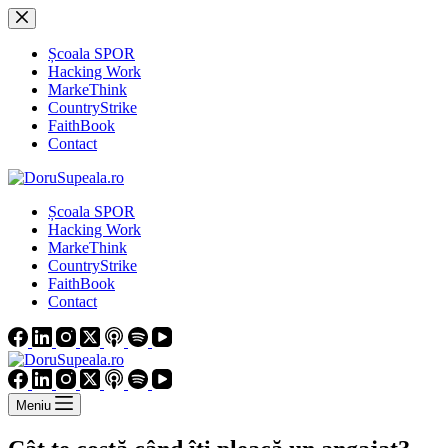
Sari
la
conținut
Școala SPOR
Hacking Work
MarkeThink
CountryStrike
FaithBook
Contact
Școala SPOR
Hacking Work
MarkeThink
CountryStrike
FaithBook
Contact
Meniu