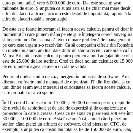
euro pe om, adică vreo 6.000.000 de euro. Da, este șocant: șase
milioane de euro. S-ar putea ca suma asta să fie chiar mai mare decât
cifra de afaceri a firmei, oricum este destul de importantă, raportată la
cifra de afaceri totală a organizației.
De asta este foarte important să facem aceste calcule, pentru că doar î
momentul în care punem mâna pe ele și le înțelegem corect anvergura
și impactul ne dăm seama că avem o mare problemă de management
pe care este urgent s-o rezolvăm. Ca să comparăm cifrele din Români
cu unele din afară, am luat date dintr-un studiu recent, care arată că în
Marea Britanie costul calculat pentru pierderea unui angajat blue colla
este de 25.000 de lire sterline. Cred că dacă noi am calculat cu 15.000
de euro putem agrea că avem o cotație validă.
Pentru al doilea studiu de caz, mergem în industria de software. Am
discutat cu foarte mulți manageri de organizații IT din România și cu
unii dintre ei am avut interesul și curiozitatea să facem aceste calcule,
care probabil o să vă sperie.
În IT, costul hard este între 15.000 și 50.000 de euro pe om, depinde
de nivelul de senioritate și de aria de expertiză și de complexitate a
proiectelor în care lucrează. Ceea ce ne arată că pierderea soft este înt
30.000 și 100.000 de euro. Asta înseamnă că, atunci când pierzi un
senior, când pierzi un arhitect de software, când pierzi un CTO, de
exemplu, s-ar putea ca costul tău total să fie de 150.000 de euro. Dar,