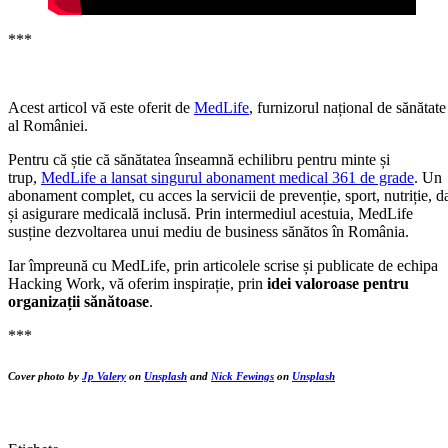
***
Acest articol vă este oferit de
MedLife
, furnizorul național de sănătate
al României.
Pentru că știe că sănătatea înseamnă echilibru pentru minte și
trup,
MedLife a lansat singurul abonament medical 361 de grade
. Un
abonament complet, cu acces la servicii de prevenție, sport, nutriție, d
și asigurare medicală inclusă. Prin intermediul acestuia, MedLife
susține dezvoltarea unui mediu de business sănătos în România.
Iar împreună cu MedLife, prin articolele scrise și publicate de echipa
Hacking Work, vă oferim inspirație, prin
idei valoroase pentru
organizații sănătoase
.
***
Cover photo by
Jp Valery
on
Unsplash
and
Nick Fewings
on
Unsplash