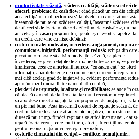
productivitate scăzută
, scăderea calității, scăderea cifrei de
afaceri, probleme de cash flow:
când pleacă un om din echipă
acea echipă nu mai performează la nivelul maxim și atunci asta
înseamnă de multe ori scăderea calității, înseamnă scăderea cifre
de afaceri și de foarte multe ori defecțiuni de cash-flow, nu mai
ai aceleași încasări programate și poate ești nevoit să apelezi la
un credit, care vine cu niște dobânzi;
costuri morale: motivație, încredere, angajament, implicare
comunicare, inițiativă, performanță redusă:
echipa din care 
plecat un om poate să aibă o motivație scăzută, se pierde
încrederea, se pierd relațiile de armonie dintre oameni, se pierde
implicarea, ceea ce americanii numesc ”engagement”, se pierd
informații, apar deficiențe de comunicare, oamenii încep să nu
mai aibă același grad de inițiativă și, evident, performanța redus
apare în cazul unora dintre oamenii din echipă;
pierderi de reputație, loialitate și credibilitate:
se aude în ora
că pleacă oamenii de la firma ta, iar mulți recrutori încep imedia
să abordeze direct angajații tăi cu propuneri de angajare și salari
un pic mai bune; Asta înseamnă costuri de reputație scăzută, de
credibilitate redusă și de atractivitate negativă, iar aceste costuri
durează mult timp, fiindcă reputația se strică instantaneu, dar se
repară foarte greu și cere mult timp, efort și investiții materiale
pentru reconstrucția unei percepții favorabile;
costurile climatului din echipă – conflicte, nemulțumiri,