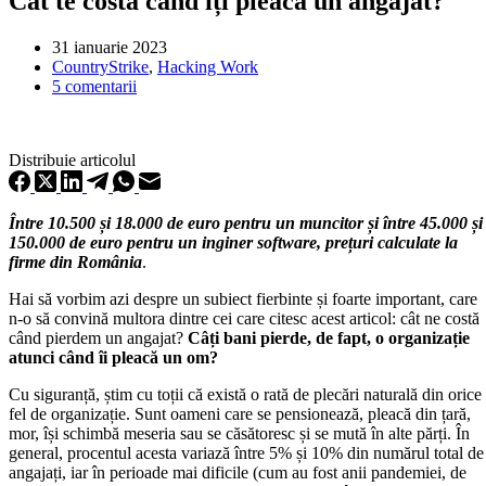
Cât te costă când îți pleacă un angajat?
31 ianuarie 2023
CountryStrike
,
Hacking Work
5 comentarii
Distribuie articolul
Între 10.500 și 18.000 de euro pentru un muncitor și între 45.000 și
150.000 de euro pentru un inginer software, prețuri calculate la
firme din România
.
Hai să vorbim azi despre un subiect fierbinte și foarte important, care
n-o să convină multora dintre cei care citesc acest articol: cât ne costă
când pierdem un angajat?
Câți bani pierde, de fapt, o organizație
atunci când îi pleacă un om?
Cu siguranță, știm cu toții că există o rată de plecări naturală din orice
fel de organizație. Sunt oameni care se pensionează, pleacă din țară,
mor, își schimbă meseria sau se căsătoresc și se mută în alte părți. În
general, procentul acesta variază între 5% și 10% din numărul total d
angajați, iar în perioade mai dificile (cum au fost anii pandemiei, de