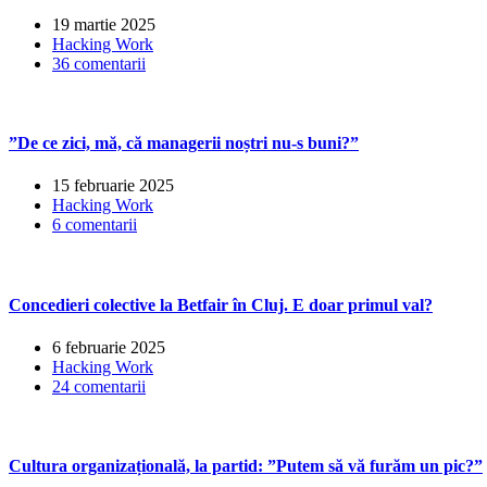
19 martie 2025
Hacking Work
36 comentarii
”De ce zici, mă, că managerii noștri nu-s buni?”
15 februarie 2025
Hacking Work
6 comentarii
Concedieri colective la Betfair în Cluj. E doar primul val?
6 februarie 2025
Hacking Work
24 comentarii
Cultura organizațională, la partid: ”Putem să vă furăm un pic?”