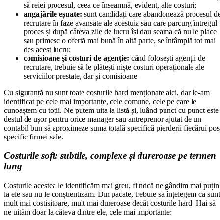
să reiei procesul, ceea ce înseamnă, evident, alte costuri;
angajările eșuate:
sunt candidați care abandonează procesul d
recrutare în faze avansate ale acestuia sau care parcurg întregul
proces și după câteva zile de lucru își dau seama că nu le place
sau primesc o ofertă mai bună în altă parte, se întâmplă tot mai
des acest lucru;
comisioane și costuri de agenție:
când folosești agenții de
recrutare, trebuie să le plătești niște costuri operaționale ale
serviciilor prestate, dar și comisioane.
Cu siguranță nu sunt toate costurile hard menționate aici, dar le-am
identificat pe cele mai importante, cele comune, cele pe care le
cunoaștem cu toții. Ne putem uita la listă și, luând punct cu punct este
destul de ușor pentru orice manager sau antreprenor ajutat de un
contabil bun să aproximeze suma totală specifică pierderii fiecărui pos
specific firmei sale.
Costurile soft: subtile, complexe și dureroase pe termen
lung
Costurile acestea le identificăm mai greu, fiindcă ne gândim mai puțin
la ele sau nu le conștientizăm. Din păcate, trebuie să înțelegem că sunt
mult mai costisitoare, mult mai dureroase decât costurile hard. Hai să
ne uităm doar la câteva dintre ele, cele mai importante: