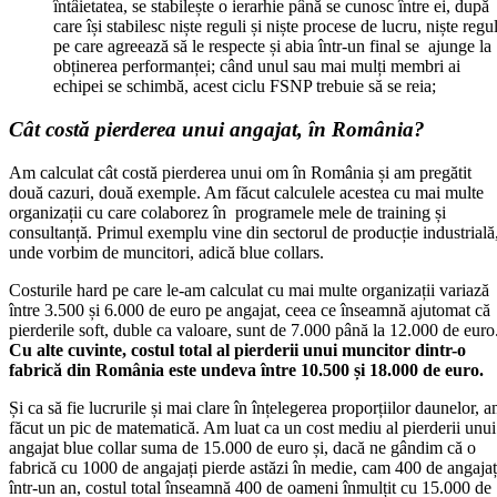
întâietatea, se stabilește o ierarhie până se cunosc între ei, după
care își stabilesc niște reguli și niște procese de lucru, niște regul
pe care agreează să le respecte și abia într-un final se ajunge la
obținerea performanței; când unul sau mai mulți membri ai
echipei se schimbă, acest ciclu FSNP trebuie să se reia;
Cât costă pierderea unui angajat, în România?
Am calculat cât costă pierderea unui om în România și am pregătit
două cazuri, două exemple. Am făcut calculele acestea cu mai multe
organizații cu care colaborez în programele mele de training și
consultanță. Primul exemplu vine din sectorul de producție industrială
unde vorbim de muncitori, adică blue collars.
Costurile hard pe care le-am calculat cu mai multe organizații variază
între 3.500 și 6.000 de euro pe angajat, ceea ce înseamnă ajutomat că
pierderile soft, duble ca valoare, sunt de 7.000 până la 12.000 de euro
Cu alte cuvinte, costul total al pierderii unui muncitor dintr-o
fabrică din România este undeva între 10.500 și 18.000 de euro.
Și ca să fie lucrurile și mai clare în înțelegerea proporțiilor daunelor, 
făcut un pic de matematică. Am luat ca un cost mediu al pierderii unui
angajat blue collar suma de 15.000 de euro și, dacă ne gândim că o
fabrică cu 1000 de angajați pierde astăzi în medie, cam 400 de angajaț
într-un an, costul total înseamnă 400 de oameni înmulțit cu 15.000 de