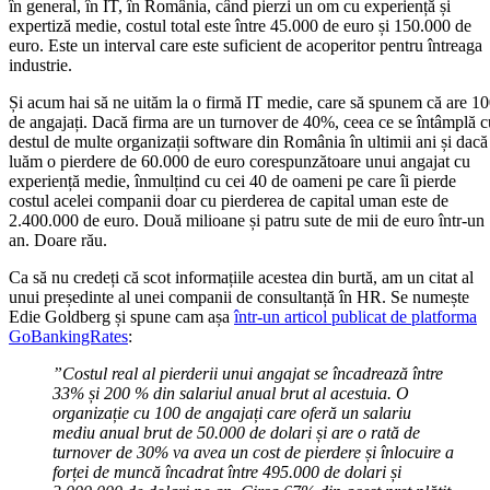
în general, în IT, în România, când pierzi un om cu experiență și
expertiză medie, costul total este între 45.000 de euro și 150.000 de
euro. Este un interval care este suficient de acoperitor pentru întreaga
industrie.
Și acum hai să ne uităm la o firmă IT medie, care să spunem că are 1
de angajați. Dacă firma are un turnover de 40%, ceea ce se întâmplă c
destul de multe organizații software din România în ultimii ani și dacă
luăm o pierdere de 60.000 de euro corespunzătoare unui angajat cu
experiență medie, înmulțind cu cei 40 de oameni pe care îi pierde
costul acelei companii doar cu pierderea de capital uman este de
2.400.000 de euro. Două milioane și patru sute de mii de euro într-un
an. Doare rău.
Ca să nu credeți că scot informațiile acestea din burtă, am un citat al
unui președinte al unei companii de consultanță în HR. Se numește
Edie Goldberg și spune cam așa
într-un articol publicat de platforma
GoBankingRates
:
”Costul real al pierderii unui angajat se încadrează între
33% și 200 % din salariul anual brut al acestuia. O
organizație cu 100 de angajați care oferă un salariu
mediu anual brut de 50.000 de dolari și are o rată de
turnover de 30% va avea un cost de pierdere și înlocuire a
forței de muncă încadrat între 495.000 de dolari și