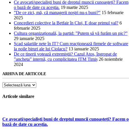
Ce avocați/specialiști buni de dreptul muncii cunoașteți? Facem
o bază de date cu aceștia.
19 martie 2025
”De ce zici, mă, că managerii noștri nu-s buni?”
15 februarie
2025
Concedieri colective la Betfair în Cluj. E doar primul val?
6
februarie 2025
Cultura organizațională, la partid: ”Putem să vă furăm un pic?”
29 ianuarie 2025
Scad salariile nete în IT? Cum reacționează firmele de software
la noile biruri ale lui Ciolacu?
13 ianuarie 2025
De ce tinerii votează extremiștii? Cazul Atos, îngropat de
”ancheta” internă, cu complicitatea ITM Timiș
26 noiembrie
2024
ARHIVA DE ARTICOLE
Arhiva
de
articole
Articole similare
Ce avocați/specialiști buni de dreptul muncii cunoașteți? Facem o
bază de date cu aceștia.