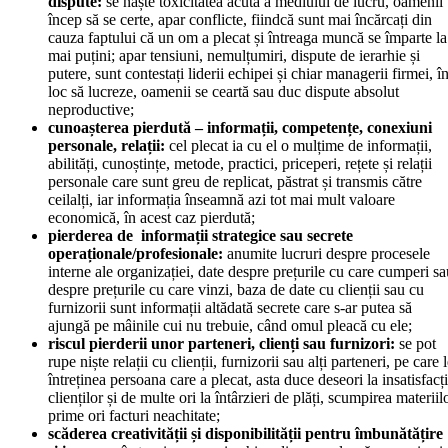
dispute:
se naște toxicitatea acută a mediului de lucru, oamenii
încep să se certe, apar conflicte, fiindcă sunt mai încărcați din
cauza faptului că un om a plecat și întreaga muncă se împarte la
mai puțini; apar tensiuni, nemulțumiri, dispute de ierarhie și
putere, sunt contestați liderii echipei și chiar managerii firmei, î
loc să lucreze, oamenii se ceartă sau duc dispute absolut
neproductive;
cunoașterea pierdută – informații, competențe, conexiuni
personale, relații:
cel plecat ia cu el o mulțime de informații,
abilități, cunoștințe, metode, practici, priceperi, rețete și relații
personale care sunt greu de replicat, păstrat și transmis către
ceilalți, iar informația înseamnă azi tot mai mult valoare
economică, în acest caz pierdută;
pierderea de informații strategice sau secrete
operaționale/profesionale:
anumite lucruri despre procesele
interne ale organizației, date despre prețurile cu care cumperi sa
despre prețurile cu care vinzi, baza de date cu clienții sau cu
furnizorii sunt informații altădată secrete care s-ar putea să
ajungă pe mâinile cui nu trebuie, când omul pleacă cu ele;
riscul pierderii unor parteneri, clienți sau furnizori:
se pot
rupe niște relații cu clienții, furnizorii sau alți parteneri, pe care 
întreținea persoana care a plecat, asta duce deseori la insatisfacț
clienților și de multe ori la întârzieri de plăți, scumpirea materiil
prime ori facturi neachitate;
scăderea creativității și disponibilității pentru îmbunătățire