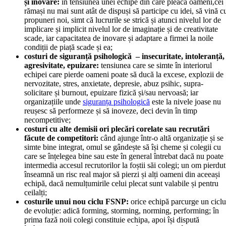
și inovare:
în tensiunea unei echipe din care pleacă oameni,cei
rămași nu mai sunt atât de dispuși să participe cu idei, să vină c
propuneri noi, simt că lucrurile se strică și atunci nivelul lor de
implicare și implicit nivelul lor de imaginație și de creativitate
scade, iar capacitatea de inovare și adaptare a firmei la noile
condiții de piață scade și ea;
costuri de siguranță psihologică – insecuritate, intoleranță,
agresivitate, epuizare:
tensiunea care se simte în interiorul
echipei care pierde oameni poate să ducă la excese, explozii de
nervozitate, stres, anxietate, depresie, abuz psihic, supra-
solicitare și burnout, epuizare fizică și/sau nervoasă; iar
organizațiile unde
siguranța psihologică
este la nivele joase nu
reușesc să performeze și să inoveze, deci devin în timp
necompetitive;
costuri cu alte demisii ori plecări corelate sau recrutări
făcute de competitori:
când ajunge într-o altă organizație și se
simte bine integrat, omul se gândește să își cheme și colegii cu
care se înțelegea bine sau este în general întrebat dacă nu poate
intermedia accesul recrutorilor la foștii săi colegi; un om pierdut
înseamnă un risc real major să pierzi și alți oameni din aceeași
echipă, dacă nemulțumirile celui plecat sunt valabile și pentru
ceilalți;
costurile unui nou ciclu FSNP:
orice echipă parcurge un ciclu
de evoluție: adică forming, storming, norming, performing; în
prima fază noii colegi constituie echipa, apoi își dispută