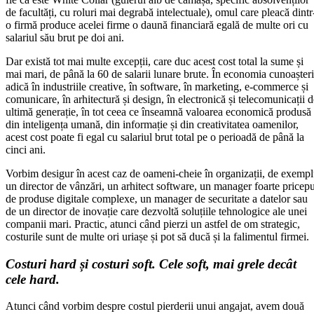
de facultăți, cu roluri mai degrabă intelectuale), omul care pleacă dintr
o firmă produce acelei firme o daună financiară egală de multe ori cu
salariul său brut pe doi ani.
Dar există tot mai multe excepții, care duc acest cost total la sume și
mai mari, de până la 60 de salarii lunare brute. În economia cunoașteri
adică în industriile creative, în software, în marketing, e-commerce și
comunicare, în arhitectură și design, în electronică și telecomunicații d
ultimă generație, în tot ceea ce înseamnă valoarea economică produsă
din inteligența umană, din informație și din creativitatea oamenilor,
acest cost poate fi egal cu salariul brut total pe o perioadă de până la
cinci ani.
Vorbim desigur în acest caz de oameni-cheie în organizații, de exemp
un director de vânzări, un arhitect software, un manager foarte pricepu
de produse digitale complexe, un manager de securitate a datelor sau
de un director de inovație care dezvoltă soluțiile tehnologice ale unei
companii mari. Practic, atunci când pierzi un astfel de om strategic,
costurile sunt de multe ori uriașe și pot să ducă și la falimentul firmei.
Costuri hard și costuri soft. Cele soft, mai grele decât
cele hard.
Atunci când vorbim despre costul pierderii unui angajat, avem două