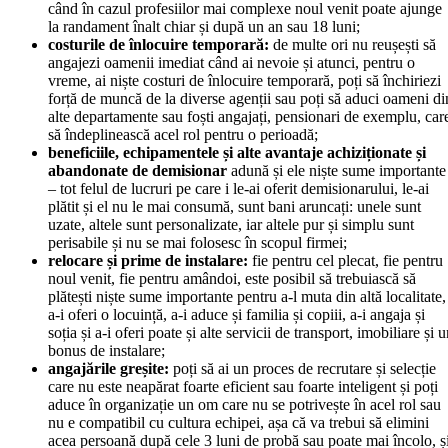
când în cazul profesiilor mai complexe noul venit poate ajunge
la randament înalt chiar și după un an sau 18 luni;
costurile de înlocuire temporară:
de multe ori nu reușești să
angajezi oamenii imediat când ai nevoie și atunci, pentru o
vreme, ai niște costuri de înlocuire temporară, poți să închiriezi
forță de muncă de la diverse agenții sau poți să aduci oameni di
alte departamente sau foști angajați, pensionari de exemplu, car
să îndeplinească acel rol pentru o perioadă;
beneficiile, echipamentele și alte avantaje achiziționate și
abandonate de demisionar
adună și ele niște sume importante
– tot felul de lucruri pe care i le-ai oferit demisionarului, le-ai
plătit și el nu le mai consumă, sunt bani aruncați: unele sunt
uzate, altele sunt personalizate, iar altele pur și simplu sunt
perisabile și nu se mai folosesc în scopul firmei;
relocare și prime de instalare:
fie pentru cel plecat, fie pentru
noul venit, fie pentru amândoi, este posibil să trebuiască să
plătești niște sume importante pentru a-l muta din altă localitate,
a-i oferi o locuință, a-i aduce și familia și copiii, a-i angaja și
soția și a-i oferi poate și alte servicii de transport, imobiliare și 
bonus de instalare;
angajările greșite:
poți să ai un proces de recrutare și selecție
care nu este neapărat foarte eficient sau foarte inteligent și poți
aduce în organizație un om care nu se potrivește în acel rol sau
nu e compatibil cu cultura echipei, așa că va trebui să elimini
acea persoană după cele 3 luni de probă sau poate mai încolo, ș