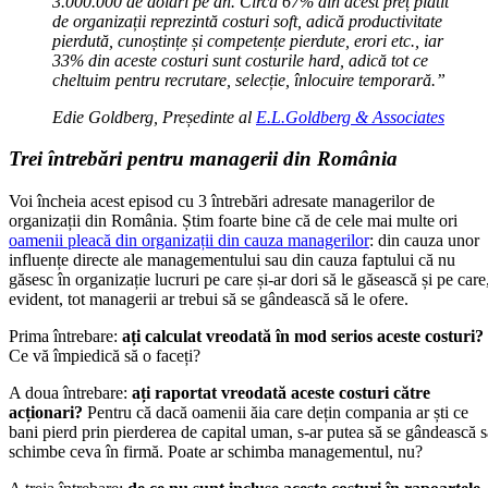
3.000.000 de dolari pe an. Circa 67% din acest preț plătit
de organizații reprezintă costuri soft, adică productivitate
pierdută, cunoștințe și competențe pierdute, erori etc., iar
33% din aceste costuri sunt costurile hard, adică tot ce
cheltuim pentru recrutare, selecție, înlocuire temporară.”
Edie Goldberg, Președinte al
E.L.Goldberg & Associates
Trei întrebări pentru managerii din România
Voi încheia acest episod cu 3 întrebări adresate managerilor de
organizații din România. Știm foarte bine că de cele mai multe ori
oamenii pleacă din organizații din cauza managerilor
: din cauza unor
influențe directe ale managementului sau din cauza faptului că nu
găsesc în organizație lucruri pe care și-ar dori să le găsească și pe care
evident, tot managerii ar trebui să se gândească să le ofere.
Prima întrebare:
ați calculat vreodată în mod serios aceste costuri?
Ce vă împiedică să o faceți?
A doua întrebare:
ați raportat vreodată aceste costuri către
acționari?
Pentru că dacă oamenii ăia care dețin compania ar ști ce
bani pierd prin pierderea de capital uman, s-ar putea să se gândească s
schimbe ceva în firmă. Poate ar schimba managementul, nu?