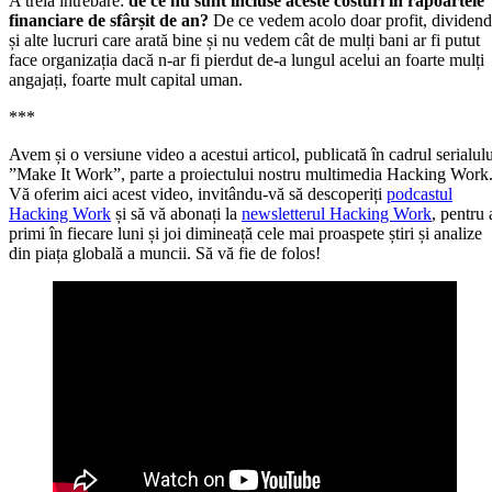
A treia întrebare:
de ce nu sunt incluse aceste costuri în rapoartele
financiare de sfârșit de an?
De ce vedem acolo doar profit, dividen
și alte lucruri care arată bine și nu vedem cât de mulți bani ar fi putut
face organizația dacă n-ar fi pierdut de-a lungul acelui an foarte mulți
angajați, foarte mult capital uman.
***
Avem și o versiune video a acestui articol, publicată în cadrul serialulu
”Make It Work”, parte a proiectului nostru multimedia Hacking Work
Vă oferim aici acest video, invitându-vă să descoperiți
podcastul
Hacking Work
și să vă abonați la
newsletterul Hacking Work
, pentru 
primi în fiecare luni și joi dimineață cele mai proaspete știri și analize
din piața globală a muncii. Să vă fie de folos!