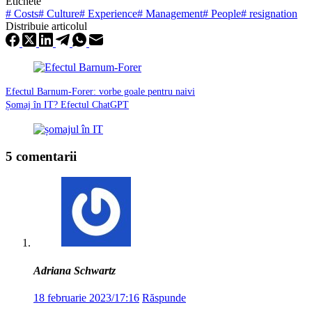
Etichete
#
Costs
#
Culture
#
Experience
#
Management
#
People
#
resignation
Distribuie articolul
Efectul Barnum-Forer: vorbe goale pentru naivi
Șomaj în IT? Efectul ChatGPT
5 comentarii
Adriana Schwartz
18 februarie 2023/17:16
Răspunde