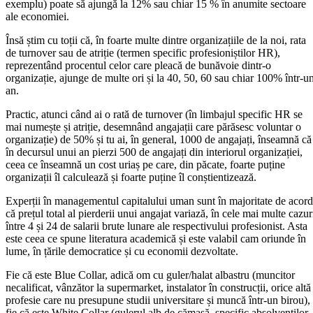
exemplu) poate să ajungă la 12% sau chiar 15 % în anumite sectoare
ale economiei.
Însă știm cu toții că, în foarte multe dintre organizațiile de la noi, rata
de turnover sau de atriție (termen specific profesioniștilor HR),
reprezentând procentul celor care pleacă de bunăvoie dintr-o
organizație, ajunge de multe ori și la 40, 50, 60 sau chiar 100% într-u
an.
Practic, atunci când ai o rată de turnover (în limbajul specific HR se
mai numește și atriție, desemnând angajații care părăsesc voluntar o
organizație) de 50% și tu ai, în general, 1000 de angajați, înseamnă că
în decursul unui an pierzi 500 de angajați din interiorul organizației,
ceea ce înseamnă un cost uriaș pe care, din păcate, foarte puține
organizații îl calculează și foarte puține îl conștientizează.
Experții în managementul capitalului uman sunt în majoritate de acord
că prețul total al pierderii unui angajat variază, în cele mai multe cazur
între 4 și 24 de salarii brute lunare ale respectivului profesionist. Asta
este ceea ce spune literatura academică și este valabil cam oriunde în
lume, în țările democratice și cu economii dezvoltate.
Fie că este Blue Collar, adică om cu guler/halat albastru (muncitor
necalificat, vânzător la supermarket, instalator în construcții, orice altă
profesie care nu presupune studii universitare și muncă într-un birou),
fie că este White Collar (gulerul alb de cămașă, specific absolvenților