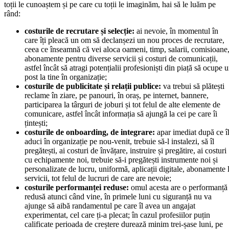
toții le cunoaștem și pe care cu toții le imaginăm, hai să le luăm pe
rând:
costurile de recrutare și selecție:
ai nevoie, în momentul în
care îți pleacă un om să declanșezi un nou proces de recrutare,
ceea ce înseamnă că vei aloca oameni, timp, salarii, comisioane
abonamente pentru diverse servicii și costuri de comunicații,
astfel încât să atragi potențialii profesioniști din piață să ocupe 
post la tine în organizație;
costurile de publicitate și relații publice:
va trebui să plătești
reclame în ziare, pe panouri, în oraș, pe internet, bannere,
participarea la târguri de joburi și tot felul de alte elemente de
comunicare, astfel încât informația să ajungă la cei pe care îi
țintești;
costurile de onboarding, de integrare:
apar imediat după ce î
aduci în organizație pe nou-venit, trebuie să-l instalezi, să îl
pregătești, ai costuri de învățare, instruire și pregătire, ai costuri
cu echipamente noi, trebuie să-i pregătești instrumente noi și
personalizate de lucru, uniformă, aplicații digitale, abonamente 
servicii, tot felul de lucruri de care are nevoie;
costurile performanței reduse:
omul acesta are o performanță
redusă atunci când vine, în primele luni cu siguranță nu va
ajunge să aibă randamentul pe care îl avea un angajat
experimentat, cel care ți-a plecat; în cazul profesiilor puțin
calificate perioada de creștere durează minim trei-șase luni, pe