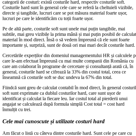
categorii de costuri: există costurile hard, respectiv costurile soft.
Costurile hard sunt în general cele care se referă la cheltuieli vizibile,
directe și tangibile, lucruri care se pot măsura material foarte ușor,
lucruri pe care le identificăm cu toții foarte ușor.
Pe de altă parte, costurile soft sunt unele mai puțin tangibile, mai
subtile, mai greu vizibile la prima mână și mai puțin posibil de calcula
material în mod direct. Însă o să vedem împreună că ele sunt foarte
importante și, surpriză, sunt de două ori mai mari decât costurile hard.
Cercetările experților din domeniul managementului HR și calculele p
care le-am efectuat împreună cu mai multe companii din România cu
care am colaborat în programe de cercetare și consultanță arată că, în
general, costurile hard se cifrează la 33% din costul total, ceea ce
înseamnă că costurile soft se duc undeva la 67% din total.
Fiindcă sunt greu de calculat contabil în mod direct, în general costuri
soft sunt exprimate ca dublul costurilor hard, care sunt ușor de
identificat și calculat la fiecare leu. Iar costul total al pierderii unui
angajat se calculează după formula simplă Cost total = cost hard
înmulțit cu trei.
Cele mai cunoscute și utilizate costuri hard
Am făcut o listă cu câteva dintre costurile hard. Sunt cele pe care cu