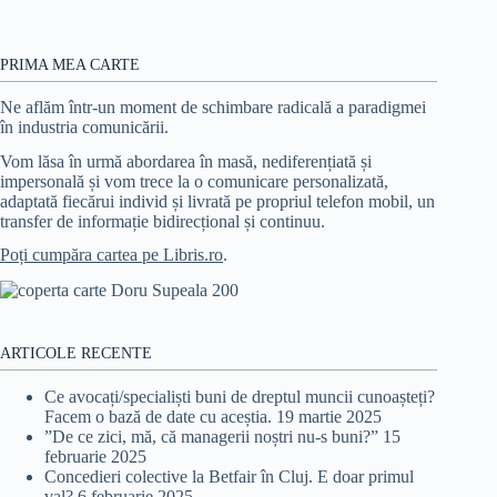
PRIMA MEA CARTE
Ne aflăm într-un moment de schimbare radicală a paradigmei
în industria comunicării.
Vom lăsa în urmă abordarea în masă, nediferențiată și
impersonală și vom trece la o comunicare personalizată,
adaptată fiecărui individ și livrată pe propriul telefon mobil, un
transfer de informație bidirecțional și continuu.
Poți cumpăra cartea pe Libris.ro
.
ARTICOLE RECENTE
Ce avocați/specialiști buni de dreptul muncii cunoașteți?
Facem o bază de date cu aceștia.
19 martie 2025
”De ce zici, mă, că managerii noștri nu-s buni?”
15
februarie 2025
Concedieri colective la Betfair în Cluj. E doar primul
val?
6 februarie 2025