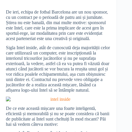
De ieri, echipa de fotbal Barcelona are un nou sponsor,
cu un contract pe o perioadă de patru ani și jumătate.
Știrea nu este banală, din mai multe motive: sponsorul
este Intel, care este la prima implicare de acest gen în
sportul-rege, iar modalitatea prin care este evidențiat
acest parteneriat este una creativă și originală.
Sigla Intel inside, atât de cunoscută deja majorității celor
care utilizează un computer, este inscripționată la
interiorul tricourilor jucătorilor și nu pe suprafața
exterioară, la vedere, astfel că ea va putea fi văzută doar
atunci când jucătorii se vor bucura la reușita unui gol și
vor ridica poalele echipamentului, așa cum obișnuiesc
unii dintre ei. Contractul nu prevede vreo obligație a
jucătorilor de a realiza această mișcare, lăsând ca
afișarea logo-ului Intel să se întâmple natural.
De ce este această mișcare una foarte inteligentă,
eficientă și memorabilă și nu se poate considera că banii
de publicitate ai Intel sunt cheltuiți în mod riscant? Păi
hai să vedem câteva motive: