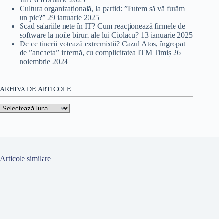
Cultura organizațională, la partid: ”Putem să vă furăm
un pic?”
29 ianuarie 2025
Scad salariile nete în IT? Cum reacționează firmele de
software la noile biruri ale lui Ciolacu?
13 ianuarie 2025
De ce tinerii votează extremiștii? Cazul Atos, îngropat
de ”ancheta” internă, cu complicitatea ITM Timiș
26
noiembrie 2024
ARHIVA DE ARTICOLE
Arhiva
de
articole
Articole similare