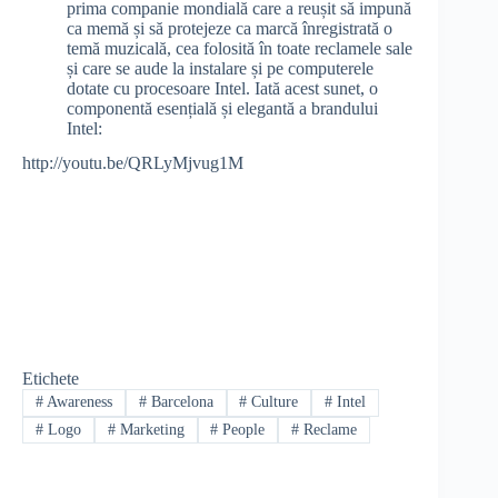
prima companie mondială care a reușit să impună
ca memă și să protejeze ca marcă înregistrată o
temă muzicală, cea folosită în toate reclamele sale
și care se aude la instalare și pe computerele
dotate cu procesoare Intel. Iată acest sunet, o
componentă esențială și elegantă a brandului
Intel:
http://youtu.be/QRLyMjvug1M
Etichete
#
Awareness
#
Barcelona
#
Culture
#
Intel
#
Logo
#
Marketing
#
People
#
Reclame