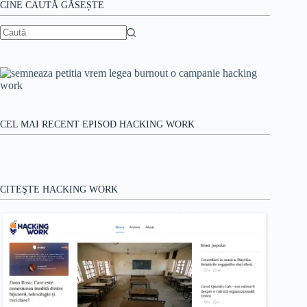
CINE CAUTĂ GĂSEȘTE
Niciun
rezultat
CEL MAI RECENT EPISOD HACKING WORK
CITEŞTE HACKING WORK