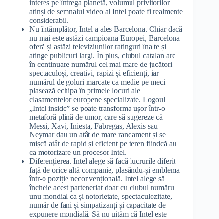
interes pe întrega planetă, volumul privitorilor
atinși de semnalul video al Intel poate fi realmente
considerabil.
Nu întâmplător, Intel a ales Barcelona. Chiar dacă
nu mai este astăzi campioana Europei, Barcelona
oferă și astăzi televiziunilor ratinguri înalte și
atinge publicuri largi. În plus, clubul catalan are
în continuare numărul cel mai mare de jucători
spectaculoși, creativi, rapizi și eficienți, iar
numărul de goluri marcate ca medie pe meci
plasează echipa în primele locuri ale
clasamentelor europene specializate. Logoul
„Intel inside” se poate transforma ușor într-o
metaforă plină de umor, care să sugereze că
Messi, Xavi, Iniesta, Fabregas, Alexis sau
Neymar dau un atât de mare randament și se
mișcă atât de rapid și eficient pe teren fiindcă au
ca motorizare un procesor Intel.
Diferențierea. Intel alege să facă lucrurile diferit
față de orice altă companie, plasându-și emblema
într-o poziție neconvențională. Intel alege să
încheie acest parteneriat doar cu clubul numărul
unu mondial ca și notorietate, spectaculozitate,
număr de fani și simpatizanți și capacitate de
expunere mondială. Să nu uităm că Intel este