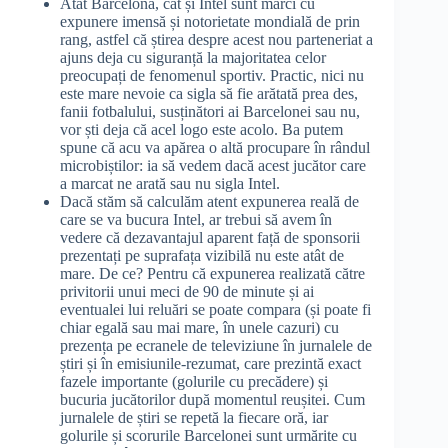
Atât Barcelona, cât și Intel sunt mărci cu
expunere imensă și notorietate mondială de prin
rang, astfel că știrea despre acest nou parteneriat a
ajuns deja cu siguranță la majoritatea celor
preocupați de fenomenul sportiv. Practic, nici nu
este mare nevoie ca sigla să fie arătată prea des,
fanii fotbalului, susținători ai Barcelonei sau nu,
vor ști deja că acel logo este acolo. Ba putem
spune că acu va apărea o altă procupare în rândul
microbiștilor: ia să vedem dacă acest jucător care
a marcat ne arată sau nu sigla Intel.
Dacă stăm să calculăm atent expunerea reală de
care se va bucura Intel, ar trebui să avem în
vedere că dezavantajul aparent față de sponsorii
prezentați pe suprafața vizibilă nu este atât de
mare. De ce? Pentru că expunerea realizată către
privitorii unui meci de 90 de minute și ai
eventualei lui reluări se poate compara (și poate fi
chiar egală sau mai mare, în unele cazuri) cu
prezența pe ecranele de televiziune în jurnalele de
știri și în emisiunile-rezumat, care prezintă exact
fazele importante (golurile cu precădere) și
bucuria jucătorilor după momentul reușitei. Cum
jurnalele de știri se repetă la fiecare oră, iar
golurile și scorurile Barcelonei sunt urmărite cu