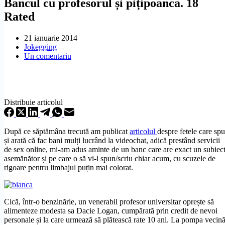
Bancul cu profesorul și pițipoanca. 18
Rated
21 ianuarie 2014
Jokegging
Un comentariu
Distribuie articolul
După ce săptămâna trecută am publicat
articolul
despre fetele care sp
și arată că fac bani mulți lucrând la videochat, adică prestând servicii
de sex online, mi-am adus aminte de un banc care are exact un subiec
asemănător și pe care o să vi-l spun/scriu chiar acum, cu scuzele de
rigoare pentru limbajul puțin mai colorat.
Cică, într-o benzinărie, un venerabil profesor universitar oprește să
alimenteze modesta sa Dacie Logan, cumpărată prin credit de nevoi
personale și la care urmează să plătească rate 10 ani. La pompa vecin