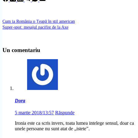
Cum ia România o Țeapă în stil american
Super-spot: mesajul pacifist de la Axe
Un comentariu
Dora
5 martie 2018/13:57
Răspunde
Ironia este ca scris invers, toata lumea intelege sensul, doar ca
unele persoane nu sunt atat de „istete”.