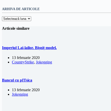
ARHIVA DE ARTICOLE
Arhiva
de
articole
Articole similare
Imperiul Lai-lailor. Bișniț model.
13 februarie 2020
CountryStrike
,
Jokegging
Bancul cu pITsica
13 februarie 2020
Jokegging