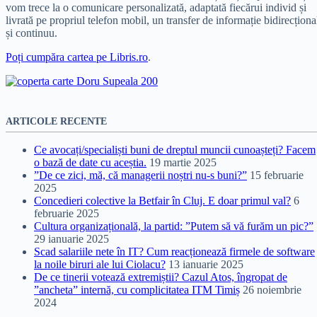
vom trece la o comunicare personalizată, adaptată fiecărui individ și
livrată pe propriul telefon mobil, un transfer de informație bidirecționa
și continuu.
Poți cumpăra cartea pe Libris.ro
.
ARTICOLE RECENTE
Ce avocați/specialiști buni de dreptul muncii cunoașteți? Facem
o bază de date cu aceștia.
19 martie 2025
”De ce zici, mă, că managerii noștri nu-s buni?”
15 februarie
2025
Concedieri colective la Betfair în Cluj. E doar primul val?
6
februarie 2025
Cultura organizațională, la partid: ”Putem să vă furăm un pic?”
29 ianuarie 2025
Scad salariile nete în IT? Cum reacționează firmele de software
la noile biruri ale lui Ciolacu?
13 ianuarie 2025
De ce tinerii votează extremiștii? Cazul Atos, îngropat de
”ancheta” internă, cu complicitatea ITM Timiș
26 noiembrie
2024