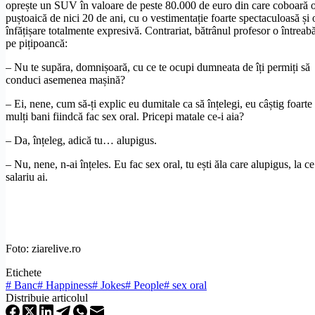
oprește un SUV în valoare de peste 80.000 de euro din care coboară 
puștoaică de nici 20 de ani, cu o vestimentație foarte spectaculoasă și 
înfățișare totalmente expresivă. Contrariat, bătrânul profesor o întreab
pe pițipoancă:
– Nu te supăra, domnișoară, cu ce te ocupi dumneata de îți permiți să
conduci asemenea mașină?
– Ei, nene, cum să-ți explic eu dumitale ca să înțelegi, eu câștig foarte
mulți bani fiindcă fac sex oral. Pricepi matale ce-i aia?
– Da, înțeleg, adică tu… alupigus.
– Nu, nene, n-ai înțeles. Eu fac sex oral, tu ești ăla care alupigus, la ce
salariu ai.
Foto: ziarelive.ro
Etichete
#
Banc
#
Happiness
#
Jokes
#
People
#
sex oral
Distribuie articolul