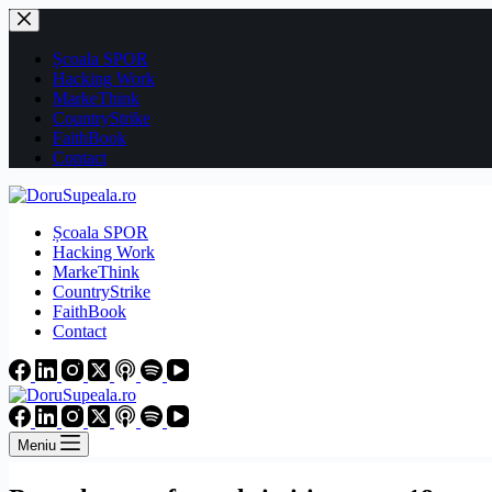
Sari
la
conținut
Școala SPOR
Hacking Work
MarkeThink
CountryStrike
FaithBook
Contact
Școala SPOR
Hacking Work
MarkeThink
CountryStrike
FaithBook
Contact
Meniu