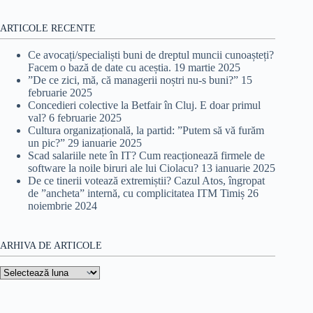
ARTICOLE RECENTE
Ce avocați/specialiști buni de dreptul muncii cunoașteți?
Facem o bază de date cu aceștia.
19 martie 2025
”De ce zici, mă, că managerii noștri nu-s buni?”
15
februarie 2025
Concedieri colective la Betfair în Cluj. E doar primul
val?
6 februarie 2025
Cultura organizațională, la partid: ”Putem să vă furăm
un pic?”
29 ianuarie 2025
Scad salariile nete în IT? Cum reacționează firmele de
software la noile biruri ale lui Ciolacu?
13 ianuarie 2025
De ce tinerii votează extremiștii? Cazul Atos, îngropat
de ”ancheta” internă, cu complicitatea ITM Timiș
26
noiembrie 2024
ARHIVA DE ARTICOLE
Arhiva
de
articole