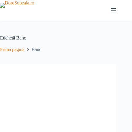
Sari
la
conținut
Etichetă
Banc
Prima pagină
Banc