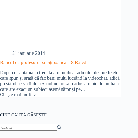
21 ianuarie 2014
Bancul cu profesorul și pițipoanca. 18 Rated
După ce săptămâna trecută am publicat articolul despre fetele
care spun și arată că fac bani mulți lucrând la videochat, adică
prestând servicii de sex online, mi-am adus aminte de un banc
care are exact un subiect asemănător și pe…
Citește mai mult
Bancul
cu
profesorul
și
CINE CAUTĂ GĂSEȘTE
pițipoanca.
18
Rated
Niciun