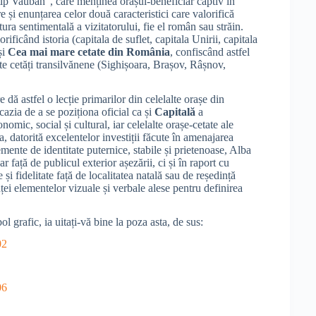
tip Vauban”, care menținea orașul-beneficiar captiv în
re și enunțarea celor două caracteristici care valorifică
latura sentimentală a vizitatorului, fie el român sau străin.
orificând istoria (capitala de suflet, capitala Unirii, capitala
și
Cea mai mare cetate din România
, confiscând astfel
alte cetăți transilvănene (Sighișoara, Brașov, Râșnov,
 dă astfel o lecție primarilor din celelalte orașe din
cazia de a se poziționa oficial ca și
Capitală
a
omic, social și cultural, iar celelalte orașe-cetate ale
a, datorită excelentelor investiții făcute în amenajarea
emente de identitate puternice, stabile și prietenoase, Alba
ar față de publicul exterior așezării, ci și în raport cu
 și fidelitate față de localitatea natală sau de reședință
anței elementelor vizuale și verbale alese pentru definirea
l grafic, ia uitați-vă bine la poza asta, de sus: