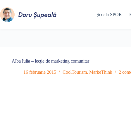
Sari
la
conținut
Școala SPOR
Alba Iulia – lecție de marketing comunitar
16 februarie 2015
CoolTourism
,
MarkeThink
2 come