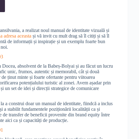
nsilvania, a realizat noul manual de identitate vizuală și
la adresa aceasta
și vă invit cu mult drag să îl citiți și să îl
ntă de informații și inspirație și un exemplu foarte bun
 noi.
n Docea, absolvent de la Babeș-Bolyai și au făcut un lucru
afic unic, frumos, autentic și memorabil, cât și două
de ținut minte și foarte ofertante pentru viitoarea
orificarea potențialului turistic al zonei. Avem așadar prin
i un set de idei și direcții strategice de comunicare
 a construi doar un manual de identitate, fiindcă a inclus
a stabilit fundamentele poziționării localității ca și
e de transfer de beneficii provenite din brand equity între
te aici ca și capacități de producție.