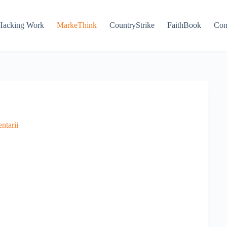
Hacking Work
MarkeThink
CountryStrike
FaithBook
Con
ntarii