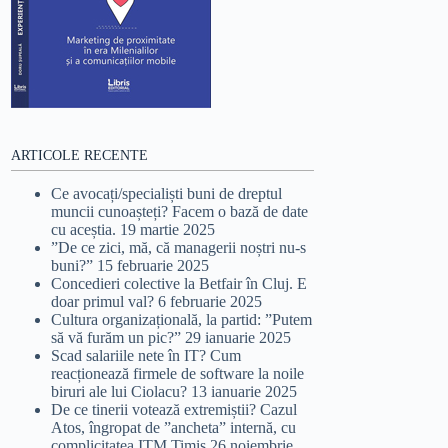
ARTICOLE RECENTE
Ce avocați/specialiști buni de dreptul
muncii cunoașteți? Facem o bază de date
cu aceștia.
19 martie 2025
”De ce zici, mă, că managerii noștri nu-s
buni?”
15 februarie 2025
Concedieri colective la Betfair în Cluj. E
doar primul val?
6 februarie 2025
Cultura organizațională, la partid: ”Putem
să vă furăm un pic?”
29 ianuarie 2025
Scad salariile nete în IT? Cum
reacționează firmele de software la noile
biruri ale lui Ciolacu?
13 ianuarie 2025
De ce tinerii votează extremiștii? Cazul
Atos, îngropat de ”ancheta” internă, cu
complicitatea ITM Timiș
26 noiembrie