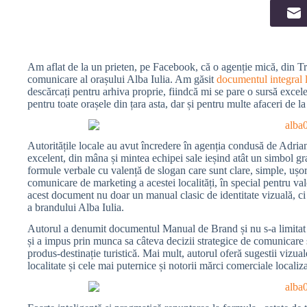
Am aflat de la un prieten, pe Facebook, că o agenție mică, din Tra
comunicare al orașului Alba Iulia. Am găsit
documentul integral 
descărcați pentru arhiva proprie, fiindcă mi se pare o sursă excele
pentru toate orașele din țara asta, dar și pentru multe afaceri de la
Autoritățile locale au avut încredere în agenția condusă de Adria
excelent, din mâna și mintea echipei sale ieșind atât un simbol gr
formule verbale cu valență de slogan care sunt clare, simple, ușor 
comunicare de marketing a acestei localități, în special pentru val
acest document nu doar un manual clasic de identitate vizuală, ci ș
a brandului Alba Iulia.
Autorul a denumit documentul Manual de Brand și nu s-a limitat la
și a impus prin munca sa câteva decizii strategice de comunicare și 
produs-destinație turistică. Mai mult, autorul oferă sugestii vizual
localitate și cele mai puternice și notorii mărci comerciale localiza