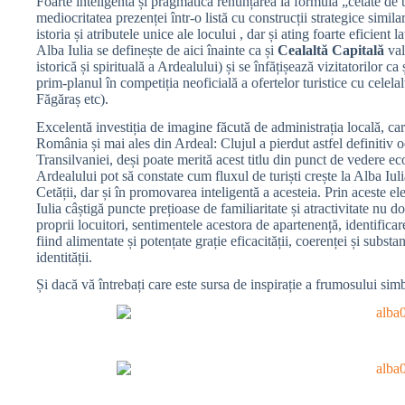
Foarte inteligentă și pragmatică renunțarea la formula „cetate de 
mediocritatea prezenței într-o listă cu construcții strategice simila
istoria și atributele unice ale locului , dar și ating foarte eficient 
Alba Iulia se definește de aici înainte ca și
Cealaltă Capitală
val
istorică și spirituală a Ardealului) și se înfățișează vizitatorilor ca 
prim-planul în competiția neoficială a ofertelor turistice cu celel
Făgăraș etc).
Excelentă investiția de imagine făcută de administrația locală, care
România și mai ales din Ardeal: Clujul a pierdut astfel definitiv o
Transilvaniei, deși poate merită acest titlu din punct de vedere econ
Ardealului pot să constate cum fluxul de turiști crește la Alba Iuli
Cetății, dar și în promovarea inteligentă a acesteia. Prin aceste el
Iulia câștigă puncte prețioase de familiaritate și atractivitate nu do
proprii locuitori, sentimentele acestora de apartenență, identificare
fiind alimentate și potențate grație eficacității, coerenței și subst
identității.
Și dacă vă întrebați care este sursa de inspirație a frumosului simbo