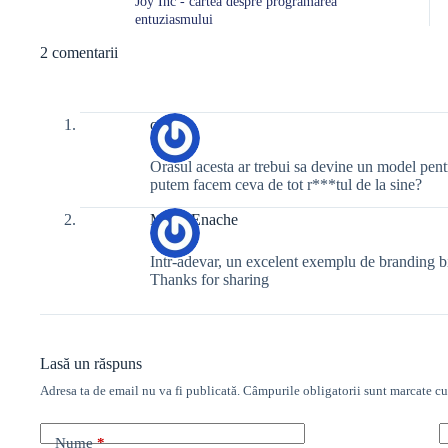
Joy Inc - cartea despre programarea
entuziasmului
2 comentarii
cotos
Orasul acesta ar trebui sa devine un model pen
putem facem ceva de tot r***tul de la sine?
Mihai Enache
Intr-adevar, un excelent exemplu de branding bi
Thanks for sharing
Lasă un răspuns
Adresa ta de email nu va fi publicată.
Câmpurile obligatorii sunt marcate c
Nume
*