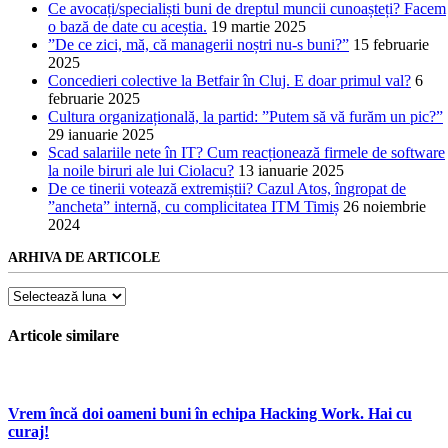
Ce avocați/specialiști buni de dreptul muncii cunoașteți? Facem
o bază de date cu aceștia.
19 martie 2025
”De ce zici, mă, că managerii noștri nu-s buni?”
15 februarie
2025
Concedieri colective la Betfair în Cluj. E doar primul val?
6
februarie 2025
Cultura organizațională, la partid: ”Putem să vă furăm un pic?”
29 ianuarie 2025
Scad salariile nete în IT? Cum reacționează firmele de software
la noile biruri ale lui Ciolacu?
13 ianuarie 2025
De ce tinerii votează extremiștii? Cazul Atos, îngropat de
”ancheta” internă, cu complicitatea ITM Timiș
26 noiembrie
2024
ARHIVA DE ARTICOLE
Arhiva
de
articole
Articole similare
Vrem încă doi oameni buni în echipa Hacking Work. Hai cu
curaj!