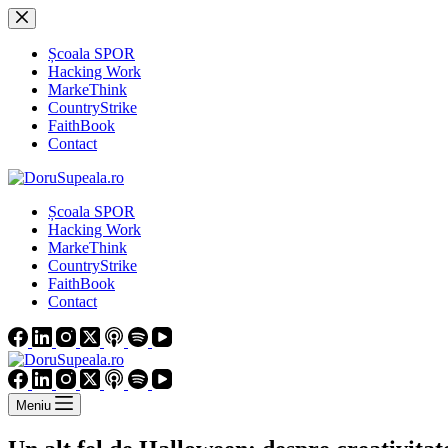
Sari
la
conținut
Școala SPOR
Hacking Work
MarkeThink
CountryStrike
FaithBook
Contact
Școala SPOR
Hacking Work
MarkeThink
CountryStrike
FaithBook
Contact
Meniu