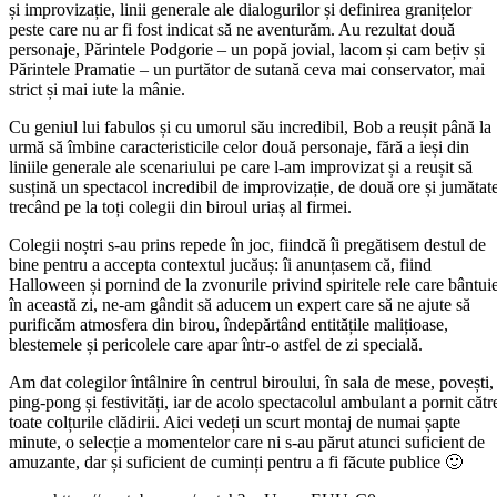
și improvizație, linii generale ale dialogurilor și definirea granițelor
peste care nu ar fi fost indicat să ne aventurăm. Au rezultat două
personaje, Părintele Podgorie – un popă jovial, lacom și cam bețiv și
Părintele Pramatie – un purtător de sutană ceva mai conservator, mai
strict și mai iute la mânie.
Cu geniul lui fabulos și cu umorul său incredibil, Bob a reușit până la
urmă să îmbine caracteristicile celor două personaje, fără a ieși din
liniile generale ale scenariului pe care l-am improvizat și a reușit să
susțină un spectacol incredibil de improvizație, de două ore și jumătate
trecând pe la toți colegii din biroul uriaș al firmei.
Colegii noștri s-au prins repede în joc, fiindcă îi pregătisem destul de
bine pentru a accepta contextul jucăuș: îi anunțasem că, fiind
Halloween și pornind de la zvonurile privind spiritele rele care bântui
în această zi, ne-am gândit să aducem un expert care să ne ajute să
purificăm atmosfera din birou, îndepărtând entitățile malițioase,
blestemele și pericolele care apar într-o astfel de zi specială.
Am dat colegilor întâlnire în centrul biroului, în sala de mese, povești,
ping-pong și festivități, iar de acolo spectacolul ambulant a pornit cătr
toate colțurile clădirii. Aici vedeți un scurt montaj de numai șapte
minute, o selecție a momentelor care ni s-au părut atunci suficient de
amuzante, dar și suficient de cuminți pentru a fi făcute publice 🙂