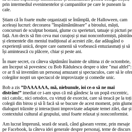
prin intermediul evenimentelor și campaniilor pe care le puneam la
cale.
Știam că în foarte multe organizații se întâmplă, de Halloween, cam
aceleași lucruri: decorarea ”înspăimântătoare” a biroului, măști,
concursuri de sculptat bostani, glume cu sperieturi, tatuaje și picturi pe
față. Am decis să fim ceva mai curajoși și mai nonconformiști, păstrân
și elementele din meniul tradițional al acestei zile, dar adăugând o
experiență unică, despre care oamenii să vorbească entuziasmați și să
își amintească cu plăcere, chiar și peste ani.
În mare secret, cu câteva săptămâni înainte de ultima zi de octombrie,
am început să povestesc cu Bob Rădulescu despre o idee ”mai altfel”:
ce ar fi să inventăm un personaj amuzant și spectaculos, care să le ofe
colegilor noștri un spectacol de improvizație și comedie unic.
Bob a zis
”DAAAAAA, mă, niebunule, ioi ce-o să ne mai
distrăm!”
imediat ce i-am spus că mă gândesc la un popă excentric,
nici catolic, nici ortodox, cu virtuți de exorcist, care să treacă pe la toți
colegii din birou și să îi facă să se bucure de acest moment, prin glume
dialoguri trăznite și interacțiuni improvizate adaptate temei zilei, dar și
contextului cultural al grupului, unul foarte relaxat și nonconformist.
Am lucrat împreună, seară de seară, când găseam vreme, prin mesaje
pe Facebook, la câteva idei generale despre personaj, teme de discurs