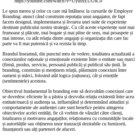
https://youtube.com/watch?v=UyusxEUUsC0
Le spun mereu și celor cu care mă întâlnesc la cursurile de Employer
Branding: atunci când construim reputația unui angajator, de fapt
facem designul, implementarea și livrarea unei suite de experiențe
destinate publicului nostru strategic. Cu cât aceste experiențe sunt mai
frumoase și plăcute, mai bogate și mai pline de sens, mai proaspete și
mai intense, cu atât relația dintre angajați și organizația din care fac
parte va fi mai puternică și va rezista în timp.
Brandul înseamnă, din punctul meu de vedere, totalitatea actualizată a
conexiunilor raționale și emoționale existente între o entitate sau marc
(firmă, produs, serviciu, persoană publică) și publicul său țintă. În
branding, construim și menținem relații, plăsmuim conexiuni între
oameni și mărci, folosind atât logica (rațiunea), cât și emoțiile
(sentimentele) acestora.
Obiectivul fundamental în branding este să dezvoltăm conexiuni care
se dovedesc eficiente în a păstra și dezvolta relația existentă între acea
entitate/marcă și audiența sa, influențând și determinând atitudini și
comportamente ale audienței care sunt benefice pentru atingerea
obiectivelor acelei entități, fie că vorbim de vânzări către clienți,
loializarea și motivarea angajaților, relaționarea cu comunitățile locale
și autoritățile sau obținerea unor tranzacții dezirabile cu furnizorii,
finanțatorii sau alți parteneri de afaceri.