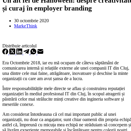
Un alt fel de Halloween: despre creativitat
și curaj în employer branding
30 octombrie 2020
MarkeThink
Distribuie articolul
Era Octombrie 2018, iar eu mă ocupam de câteva săptămâni de
comunicarea internă și relațiile externe ale unei companii IT din Cluj,
una dintre cele mai faine, atrăgătoare, inovatoare și deschise la minte
organizații cu care am avut șansa de a lucra.
Între responsabilitățile mele directe se aflau și construirea reputației
organizației în mediul profesional IT din Cluj, în scopul atragerii și
păstrării celor mai strălucite minți creative din ingineria software și
meseriile conexe.
Am considerat întotdeauna că cel mai important public al unei
organizații, nu doar ca angajator, sunt chiar oamenii din propria echipă
astfel că, împreună cu micuța mea echipă ne străduiam să concepem ș
să livrăm experiențe memorabile și încântătoare pentru colegii noștri,