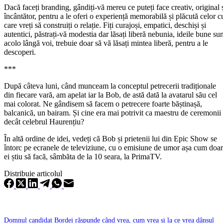
Dacă faceți branding, gândiți-vă mereu ce puteți face creativ, original 
încântător, pentru a le oferi o experiență memorabilă și plăcută celor c
care vreți să construiți o relație. Fiți curajoși, empatici, deschiși și
autentici, păstrați-vă modestia dar lăsați liberă nebunia, ideile bune su
acolo lângă voi, trebuie doar să vă lăsați mintea liberă, pentru a le
descoperi.
***
După câteva luni, când munceam la conceptul petrecerii tradiționale
din fiecare vară, am apelat iar la Bob, de astă dată la avatarul său cel
mai colorat. Ne gândisem să facem o petrecere foarte băștinașă,
balcanică, un bairam. Și cine era mai potrivit ca maestru de ceremonii
decât celebrul Haurențiu?
În altă ordine de idei, vedeți că Bob și prietenii lui din Epic Show se
întorc pe ecranele de televiziune, cu o emisiune de umor așa cum doar
ei știu să facă, sâmbăta de la 10 seara, la PrimaTV.
Distribuie articolul
Domnul candidat Bordei răspunde când vrea, cum vrea și la ce vrea dânsul