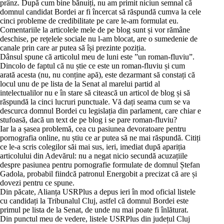
prânz. După cum bine bănuiți, nu am primit niciun semnal că
domnul candidat Bordei ar fi încercat să răspundă cumva la cele
cinci probleme de credibilitate pe care le-am formulat eu.
Comentariile la articolele mele de pe blog sunt și vor rămâne
deschise, pe rețelele sociale nu l-am blocat, are o sumedenie de
canale prin care ar putea să își prezinte poziția.
Dânsul spune că articolul meu de luni este ”un roman-fluviu”.
Dincolo de faptul că nu știe ce este un roman-fluviu și cum
arată acesta (nu, nu conține apă), este dezarmant să constați că
locul unu de pe lista de la Senat al marelui partid al
intelectualilor nu e în stare să citească un articol de blog și să
răspundă la cinci lucruri punctuale. Vă dați seama cum se va
descurca domnul Bordei cu legislația din parlament, care chiar e
stufoasă, dacă un text de pe blog i se pare roman-fluviu?
Iar la a șasea problemă, cea cu pasiunea devoratoare pentru
pornografia online, nu știu ce ar putea să ne mai răspundă. Citiți
ce le-a scris colegilor săi mai sus, ieri, imediat după apariția
articolului din Adevărul: nu a negat nicio secundă acuzațiile
despre pasiunea pentru pornografie formulate de domnul Ștefan
Gadola, probabil fiindcă patronul Energobit a precizat că are și
dovezi pentru ce spune.
Din păcate, Alianța USRPlus a depus ieri în mod oficial listele
cu candidați la Tribunalul Cluj, astfel că domnul Bordei este
primul pe lista de la Senat, de unde nu mai poate fi înlăturat.
Din punctul meu de vedere, listele USRPlus din județul Cluj