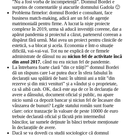
”Nu a fost vorba de incompetență”. Domnul Bordei e
surprins de comentariile și atacurile domnului Gadola 🙂
Problema firmelor: domnul Bordei e consultant, face
business match-making, adică are un fel de agenție
matrimonială pentru firme. A lucrat la niște proiecte
complexe în 2019, urma să aducă investiții coreene, dar a
apărut pandemia și proiectul a căzut, partenerul coreean a
dispărut fără urmă. Mai avea un proiect pentru clinicile de
estetică, s-a blocat și acela. Economia e într-o situație
dificilă, vai-vai-vai. Tot nu ne explică de ce firmele
administrate de dânsul nu au
niciun fel de activitate încă
din anul 2017
, când nu era niciun fel de pandemie.
La întrebarea foarte clară ”din ce trăiți?” domnul Bordei
dă un răspuns care l-ar putea duce în sfera falsului în
declarații sau spălării de bani: în ultimii ani a trăit ”din
rezerve și din mici venituri” și a vândut și o proprietate,
ca să aibă cash. OK, dacă este așa de ce în declarația de
avere a dânsului, document oficial și public, nu apare
nicio sumă ca depozit bancar și niciun fel de încasare din
vânzarea de bunuri? Legile statului român sunt foarte
clare: orice tranzacție în valoare de peste 10000 de euro
trebuie declarată oficial și făcută prin intermediul
băncilor, iar sumele deținute în bănci trebuie menționate
în declarațiile de avere.
Dacă se va dovedi cu studii sociologice că domnul