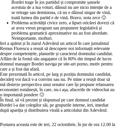
Bordei trage în jos partidul și compromite șansele
acestuia de a lua voturi, dânsul nu are nicio intenție de a
se retrage sau demisiona, că nu e dânsul singur de vină,
toată lumea din partid e de vină. Bravo, nota zece 🙂
Problema activității civice zero, a lipsei oricărei dovezi că
ar avea vreun program sau propunere legislativă și
problema gramaticii aproximative nu au fost abordate.
Neimportante, mofturi.
Ieri a apărut și
în ziarul Adevărul un articol
în care jurnalistul
Remus Florescu a reușit să descopere noi informații relevante
despre competențele, planurile și caracterul domnului candidat.
Aflăm de la fostul său angajator că în 80% din timpul de lucru
domnul manager Bordei naviga pe site-uri porno, motiv pentru
care a și fost dat afară.
Este prezentată în articol, pe larg și poziția domnului candidat,
decideți voi dacă v-a convins sau nu. Pe mine a reușit doar să
mă distreze perspectiva unui senator care își propune relansarea
economiei românești, în care, nu-i așa, afacerile de videochat au
o importantă pondere 🙂
În final, să vă prezint și răspunsul pe care domnul candidat
Bordei l-a dat colegilor săi, pe grupurile interne, ieri, imediat
după apariția și distribuirea virală a articolului din Adevărul:
Postarea aceasta este de ieri, 22 octombrie, în jur de ora 12.00 la