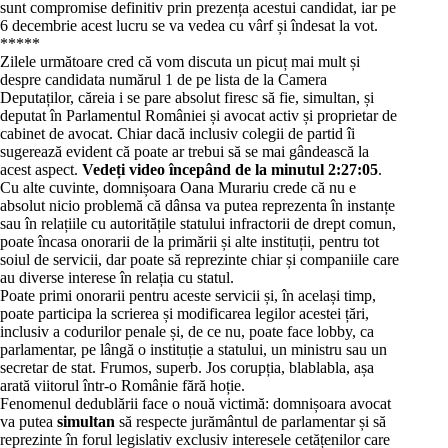
sunt compromise definitiv prin prezența acestui candidat, iar pe
6 decembrie acest lucru se va vedea cu vârf și îndesat la vot.
*****
Zilele următoare cred că vom discuta un picuț mai mult și
despre candidata numărul 1 de pe lista de la Camera
Deputaților, căreia i se pare absolut firesc să fie, simultan, și
deputat în Parlamentul României și avocat activ și proprietar de
cabinet de avocat. Chiar dacă inclusiv colegii de partid îi
sugerează evident că poate ar trebui să se mai gândească la
acest aspect.
Vedeți video începând de la minutul 2:27:05
.
Cu alte cuvinte, domnișoara Oana Murariu crede că nu e
absolut nicio problemă că dânsa va putea reprezenta în instanțe
sau în relațiile cu autoritățile statului infractorii de drept comun,
poate încasa onorarii de la primării și alte instituții, pentru tot
soiul de servicii, dar poate să reprezinte chiar și companiile care
au diverse interese în relația cu statul.
Poate primi onorarii pentru aceste servicii și, în același timp,
poate participa la scrierea și modificarea legilor acestei țări,
inclusiv a codurilor penale și, de ce nu, poate face lobby, ca
parlamentar, pe lângă o instituție a statului, un ministru sau un
secretar de stat. Frumos, superb. Jos corupția, blablabla, așa
arată viitorul într-o Românie fără hoție.
Fenomenul dedublării face o nouă victimă: domnișoara avocat
va putea
simultan
să respecte jurământul de parlamentar și să
reprezinte în forul legislativ exclusiv interesele cetățenilor care