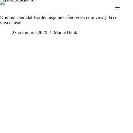
Sari
la
conținut
Domnul candidat Bordei răspunde când vrea, cum vrea și la ce
vrea dânsul
23 octombrie 2020
MarkeThink