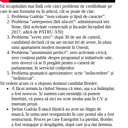
Să recapitulăm mai întâi cele cinci probleme de credibilitate pe
care le-am formulat eu în articol, cât se poate de clar:
Problema Gadola: ”non-valoare și lipsă de caracter”.
Problema ”antreprenor fără afaceri”: administrează trei
firme, fără activitate comercială și încasări începând din
2017, adică de PATRU ANI;
Problema ”avere zero”: după 30 de ani de carieră,
candidatul declară că nu are niciun fel de avere, în afara
unui apartament modest moștenit în Onești;
Problema ”anonimului perfect”: zero activitate civică,
zero conținut public despre programul și inițiativele sale,
zero dovezi că ar fi pregătit pentru o carieră de
parlamentar, în serviciul cetățenilor.
Problema gramaticii aproximative: scrie ”neâncredere” și
”neânlocuit”.
Să vedem acum ce a răspuns domnul candidat Bordei:
A făcut armata la clubul Steaua că mno, așa s-a întâmplat,
a fost norocos. Și suntem cam nesimțiți că punem
întrebări, că putea să nici nu scrie treaba asta în CV și
muream proști.
Ștefan Gadola îl atacă fiindcă au avut un litigiu de
muncă, în urma unei reorganizări în care postul său a fost
restructurat. Proces pe care Energobit l-a pierdut, Bordei
a fost reangajat și despăgubit, după care și-a dat demisia.