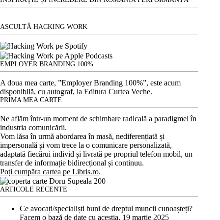
ASCULTĂ HACKING WORK
EMPLOYER BRANDING 100%
A doua mea carte, ”Employer Branding 100%”, este acum
disponibilă, cu autograf,
la Editura Curtea Veche
.
PRIMA MEA CARTE
Ne aflăm într-un moment de schimbare radicală a paradigmei în
industria comunicării.
Vom lăsa în urmă abordarea în masă, nediferențiată și
impersonală și vom trece la o comunicare personalizată,
adaptată fiecărui individ și livrată pe propriul telefon mobil, un
transfer de informație bidirecțional și continuu.
Poți cumpăra cartea pe Libris.ro
.
ARTICOLE RECENTE
Ce avocați/specialiști buni de dreptul muncii cunoașteți?
Facem o bază de date cu aceștia.
19 martie 2025