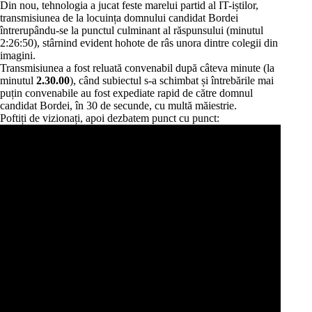
Din nou, tehnologia a jucat feste marelui partid al IT-iștilor,
transmisiunea de la locuința domnului candidat Bordei
întrerupându-se la punctul culminant al răspunsului (minutul
2:26:50), stârnind evident hohote de râs unora dintre colegii din
imagini.
Transmisiunea a fost reluată convenabil după câteva minute (la
minutul
2.30.00
), când subiectul s-a schimbat și întrebările mai
puțin convenabile au fost expediate rapid de către domnul
candidat Bordei, în 30 de secunde, cu multă măiestrie.
Poftiți de vizionați, apoi dezbatem punct cu punct: