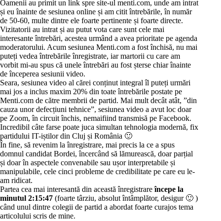
Oamenii au primit
un link spre site-ul menti.com
, unde am intrat
și eu înainte de sesiunea online și am citit întrebările, în număr
de 50-60, multe dintre ele foarte pertinente și foarte directe.
Vizitatorii au intrat și au putut vota care sunt cele mai
interesante întrebări, acestea urmând a avea prioritate pe agenda
moderatorului. Acum sesiunea Menti.com a fost închisă, nu mai
puteți vedea întrebările înregistrate, iar martorii cu care am
vorbit mi-au spus că unele întrebări au fost șterse chiar înainte
de începerea sesiunii video.
Seara, sesiunea video al cărei conținut integral îl puteți urmări
mai jos a inclus maxim 20% din toate întrebările postate pe
Menti.com de către membrii de partid. Mai mult decât atât, ”din
cauza unor defecțiuni tehnice”, sesiunea video a avut loc doar
pe Zoom, în circuit închis, nemaifiind transmisă pe Facebook.
Incredibil câte farse poate juca simultan tehnologia modernă, fix
partidului IT-iștilor din Cluj și România 🙂
În fine, să revenim la înregistrare, mai precis la ce a spus
domnul candidat Bordei, încercând să lămurească, doar parțial
și doar în aspectele convenabile sau ușor interpretabile și
manipulabile, cele cinci probleme de credibilitate pe care eu le-
am ridicat.
Partea cea mai interesantă din această înregistrare
începe la
minutul 2:15:47
(foarte târziu, absolut întâmplător, desigur 🙂 )
când unul dintre colegii de partid a abordat foarte curajos tema
articolului scris de mine.