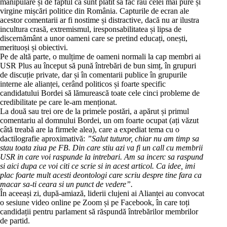
manipulare și de faptul că sunt plătit să fac rău celei mai pure și
virgine mișcări politice din România. Capturile de ecran ale
acestor comentarii ar fi nostime și distractive, dacă nu ar ilustra
incultura crasă, extremismul, iresponsabilitatea și lipsa de
discernământ a unor oameni care se pretind educați, onești,
merituoși și obiectivi.
Pe de altă parte, o mulțime de oameni normali la cap membri ai
USR Plus au început să pună întrebări de bun simț, în grupuri
de discuție private, dar și în comentarii publice în grupurile
interne ale alianței, cerând politicos și foarte specific
candidatului Bordei să lămurească toate cele cinci probleme de
credibilitate pe care le-am menționat.
La două sau trei ore de la primele postări, a apărut și primul
comentariu al domnului Bordei, un om foarte ocupat (ați văzut
câtă treabă are la firmele alea), care a expediat tema cu o
dactilografie aproximativă:
”Salut tuturor, chiar nu am timp sa
stau toata ziua pe FB. Din care stiu azi va fi un call cu membrii
USR in care voi raspunde la intrebari. Am sa incerc sa raspund
si aici dupa ce voi citi ce scrie si in acest articol. Ca idee, imi
plac foarte mult acesti deontologi care scriu despre tine fara ca
macar sa-ti ceara si un punct de vedere”.
În aceeași zi, după-amiază, liderii clujeni ai Alianței au convocat
o sesiune video online pe Zoom și pe Facebook, în care toți
candidații pentru parlament să răspundă întrebărilor membrilor
de partid.