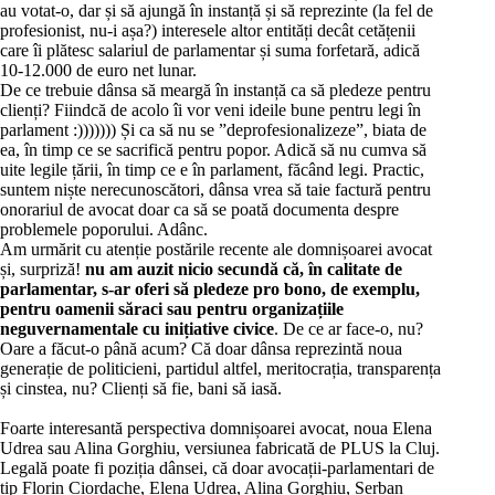
au votat-o, dar și să ajungă în instanță și să reprezinte (la fel de
profesionist, nu-i așa?) interesele altor entități decât cetățenii
care îi plătesc salariul de parlamentar și suma forfetară, adică
10-12.000 de euro net lunar.
De ce trebuie dânsa să meargă în instanță ca să pledeze pentru
clienți? Fiindcă de acolo îi vor veni ideile bune pentru legi în
parlament :))))))) Și ca să nu se ”deprofesionalizeze”, biata de
ea, în timp ce se sacrifică pentru popor. Adică să nu cumva să
uite legile țării, în timp ce e în parlament, făcând legi. Practic,
suntem niște nerecunoscători, dânsa vrea să taie factură pentru
onorariul de avocat doar ca să se poată documenta despre
problemele poporului. Adânc.
Am urmărit cu atenție postările recente ale domnișoarei avocat
și, surpriză!
nu am auzit nicio secundă că, în calitate de
parlamentar, s-ar oferi să pledeze pro bono, de exemplu,
pentru oamenii săraci sau pentru organizațiile
neguvernamentale cu inițiative civice
. De ce ar face-o, nu?
Oare a făcut-o până acum? Că doar dânsa reprezintă noua
generație de politicieni, partidul altfel, meritocrația, transparența
și cinstea, nu? Clienți să fie, bani să iasă.
Foarte interesantă perspectiva domnișoarei avocat, noua Elena
Udrea sau Alina Gorghiu, versiunea fabricată de PLUS la Cluj.
Legală poate fi poziția dânsei, că doar avocații-parlamentari de
tip Florin Ciordache, Elena Udrea, Alina Gorghiu, Șerban