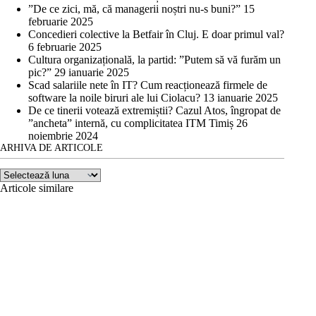
”De ce zici, mă, că managerii noștri nu-s buni?”
15
februarie 2025
Concedieri colective la Betfair în Cluj. E doar primul val?
6 februarie 2025
Cultura organizațională, la partid: ”Putem să vă furăm un
pic?”
29 ianuarie 2025
Scad salariile nete în IT? Cum reacționează firmele de
software la noile biruri ale lui Ciolacu?
13 ianuarie 2025
De ce tinerii votează extremiștii? Cazul Atos, îngropat de
”ancheta” internă, cu complicitatea ITM Timiș
26
noiembrie 2024
ARHIVA DE ARTICOLE
Arhiva
de
Articole similare
articole