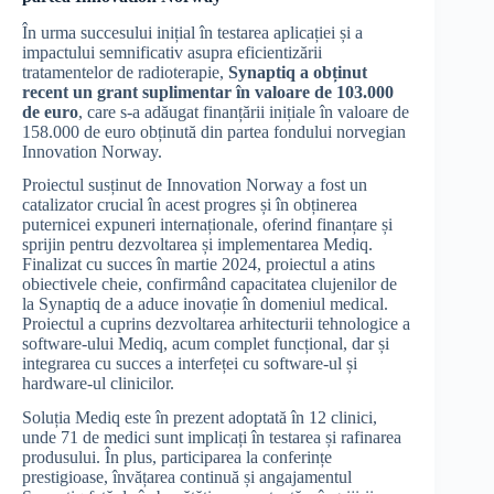
În urma succesului inițial în testarea aplicației și a
impactului semnificativ asupra eficientizării
tratamentelor de radioterapie,
Synaptiq a obținut
recent un grant suplimentar în valoare de 103.000
de euro
, care s-a adăugat finanțării inițiale în valoare de
158.000 de euro obținută din partea fondului norvegian
Innovation Norway.
Proiectul susținut de Innovation Norway a fost un
catalizator crucial în acest progres și în obținerea
puternicei expuneri internaționale, oferind finanțare și
sprijin pentru dezvoltarea și implementarea Mediq.
Finalizat cu succes în martie 2024, proiectul a atins
obiectivele cheie, confirmând capacitatea clujenilor de
la Synaptiq de a aduce inovație în domeniul medical.
Proiectul a cuprins dezvoltarea arhitecturii tehnologice a
software-ului Mediq, acum complet funcțional, dar și
integrarea cu succes a interfeței cu software-ul și
hardware-ul clinicilor.
Soluția Mediq este în prezent adoptată în 12 clinici,
unde 71 de medici sunt implicați în testarea și rafinarea
produsului. În plus, participarea la conferințe
prestigioase, învățarea continuă și angajamentul