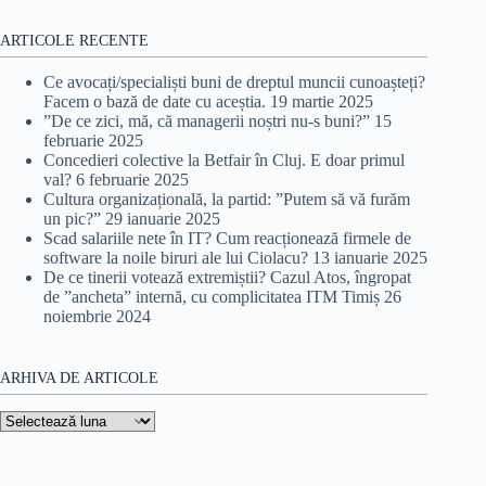
ARTICOLE RECENTE
Ce avocați/specialiști buni de dreptul muncii cunoașteți?
Facem o bază de date cu aceștia.
19 martie 2025
”De ce zici, mă, că managerii noștri nu-s buni?”
15
februarie 2025
Concedieri colective la Betfair în Cluj. E doar primul
val?
6 februarie 2025
Cultura organizațională, la partid: ”Putem să vă furăm
un pic?”
29 ianuarie 2025
Scad salariile nete în IT? Cum reacționează firmele de
software la noile biruri ale lui Ciolacu?
13 ianuarie 2025
De ce tinerii votează extremiștii? Cazul Atos, îngropat
de ”ancheta” internă, cu complicitatea ITM Timiș
26
noiembrie 2024
ARHIVA DE ARTICOLE
Arhiva
de
articole