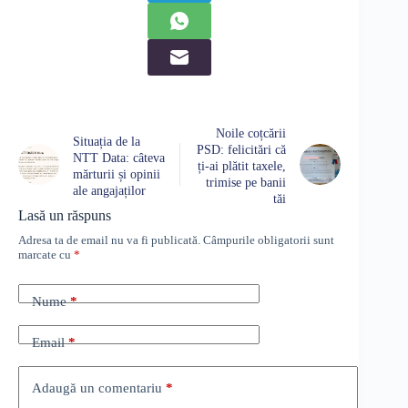
Noile coțcării
Situația de la
PSD: felicitări că
NTT Data: câteva
ți-ai plătit taxele,
mărturii și opinii
trimise pe banii
ale angajaților
tăi
Lasă un răspuns
Adresa ta de email nu va fi publicată.
Câmpurile obligatorii sunt
marcate cu
*
Nume
*
Email
*
Adaugă un comentariu
*