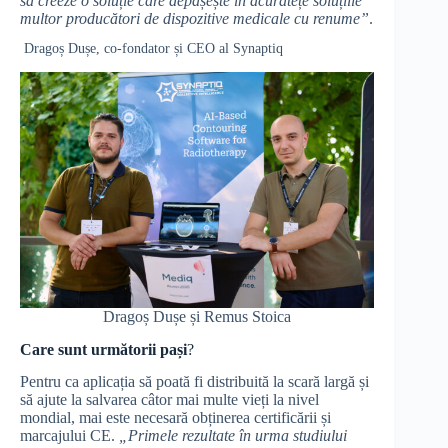
să creeze o soluție care depășește în acuratețe soluțiile
multor producători de dispozitive medicale cu renume”
.
Dragoș Dușe, co-fondator și CEO al Synaptiq
Dragoș Dușe și Remus Stoica
Care sunt următorii pași
?
Pentru ca aplicația să poată fi distribuită la scară largă și
să ajute la salvarea câtor mai multe vieți la nivel
mondial, mai este necesară obținerea certificării și
marcajului CE.
„Primele rezultate în urma studiului