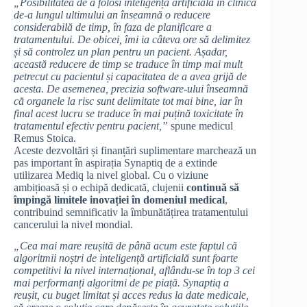
„Posibilitatea de a folosi inteligența artificială în clinică
de-a lungul ultimului an înseamnă o reducere
considerabilă de timp, în faza de planificare a
tratamentului. De obicei, îmi ia câteva ore să delimitez
și să controlez un plan pentru un pacient. Așadar,
această reducere de timp se traduce în timp mai mult
petrecut cu pacientul și capacitatea de a avea grijă de
acesta. De asemenea, precizia software-ului înseamnă
că organele la risc sunt delimitate tot mai bine, iar în
final acest lucru se traduce în mai puțină toxicitate în
tratamentul efectiv pentru pacient,”
spune medicul
Remus Stoica.
Aceste dezvoltări și finanțări suplimentare marchează un
pas important în aspirația Synaptiq de a extinde
utilizarea Mediq la nivel global. Cu o viziune
ambițioasă și o echipă dedicată, clujenii
continuă să
împingă limitele inovației în domeniul medical
,
contribuind semnificativ la îmbunătățirea tratamentului
cancerului la nivel mondial.
„Cea mai mare reușită de până acum este faptul că
algoritmii noștri de inteligență artificială sunt foarte
competitivi la nivel internațional, aflându-se în top 3 cei
mai performanți algoritmi de pe piață. Synaptiq a
reușit, cu buget limitat și acces redus la date medicale,