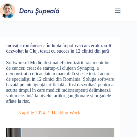
Sari
la
conținut
Inovația românească în lupta împotriva cancerului: soft
dezvoltat la Cluj, testat cu succes în 12 clinici din țară
Software-ul Mediq destinat eficientizării tratamentului
de cancer, creat de startup-ul clujean Synaptiq, a
demonstrat o eficacitate remarcabilă și este testat acum
de specialiști în 12 clinici din România. Soluția software
bazată pe inteligență artificială a fost dezvoltată pentru a
scurta timpul în care medicii radioterapeuți delimitează
volumele-țintă la nivelul ariilor ganglionare și organele
aflate la risc.
3 aprilie 2024
Hacking Work