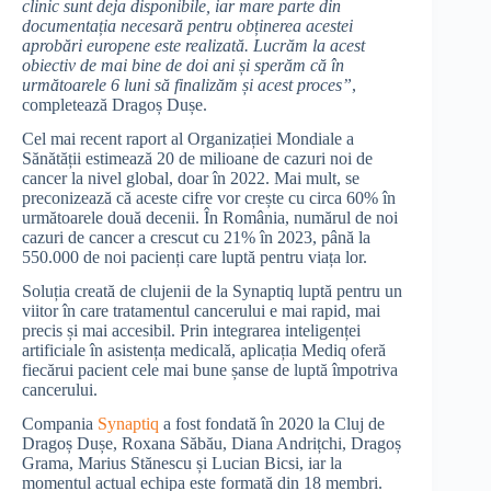
clinic sunt deja disponibile, iar mare parte din
documentația necesară pentru obținerea acestei
aprobări europene este realizată. Lucrăm la acest
obiectiv de mai bine de doi ani și sperăm că în
următoarele 6 luni să finalizăm și acest proces”
,
completează Dragoș Dușe.
Cel mai recent raport al Organizației Mondiale a
Sănătății estimează 20 de milioane de cazuri noi de
cancer la nivel global, doar în 2022. Mai mult, se
preconizează că aceste cifre vor crește cu circa 60% în
următoarele două decenii. În România, numărul de noi
cazuri de cancer a crescut cu 21% în 2023, până la
550.000 de noi pacienți care luptă pentru viața lor.
Soluția creată de clujenii de la Synaptiq luptă pentru un
viitor în care tratamentul cancerului e mai rapid, mai
precis și mai accesibil. Prin integrarea inteligenței
artificiale în asistența medicală, aplicația Mediq oferă
fiecărui pacient cele mai bune șanse de luptă împotriva
cancerului.
Compania
Synaptiq
a fost fondată în 2020 la Cluj de
Dragoș Dușe, Roxana Săbău, Diana Andrițchi, Dragoș
Grama, Marius Stănescu și Lucian Bicsi, iar la
momentul actual echipa este formată din 18 membri.