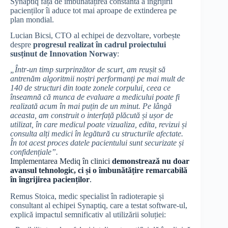
Synaptiq față de îmbunătățirea constantă a îngrijirii
pacienților îi aduce tot mai aproape de extinderea pe
plan mondial.
Lucian Bicsi, CTO al echipei de dezvoltare, vorbește
despre
progresul realizat în cadrul proiectului
susținut de Innovation Norway
:
„Într-un timp surprinzător de scurt, am reușit să
antrenăm algoritmii noștri performanți pe mai mult de
140 de structuri din toate zonele corpului, ceea ce
înseamnă că munca de evaluare a medicului poate fi
realizată acum în mai puțin de un minut. Pe lângă
aceasta, am construit o interfață plăcută și ușor de
utilizat, în care medicul poate vizualiza, edita, revizui și
consulta alți medici în legătură cu structurile afectate.
În tot acest proces datele pacientului sunt securizate și
confidențiale”.
Implementarea Mediq în clinici
demonstrează nu doar
avansul tehnologic, ci și o îmbunătățire remarcabilă
în îngrijirea pacienților
.
Remus Stoica, medic specialist în radioterapie și
consultant al echipei Synaptiq, care a testat software-ul,
explică impactul semnificativ al utilizării soluției: